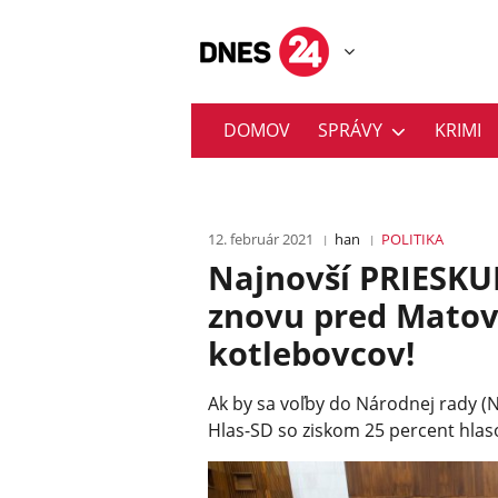
DOMOV
SPRÁVY
KRIMI
12. február 2021
han
POLITIKA
Najnovší PRIESKUM
znovu pred Matov
kotlebovcov!
Ak by sa voľby do Národnej rady (NR
Hlas-SD so ziskom 25 percent hlaso