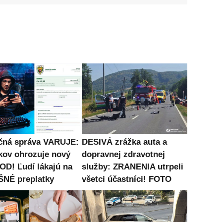
čná správa VARUJE:
DESIVÁ zrážka auta a
kov ohrozuje nový
dopravnej zdravotnej
D! Ľudí lákajú na
služby: ZRANENIA utrpeli
NÉ preplatky
všetci účastníci! FOTO