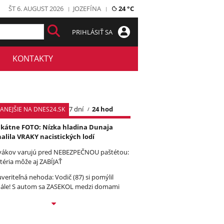
ŠT 6. AUGUST 2026
JOZEFÍNA
24 °C
PRIHLÁSIŤ SA
KONTAKTY
7 dní
24 hod
TANEJŠIE NA DNES24.SK
kátne FOTO: Nízka hladina Dunaja
alila VRAKY nacistických lodí
vákov varujú pred NEBEZPEČNOU paštétou:
téria môže aj ZABÍJAŤ
veriteľná nehoda: Vodič (87) si pomýlil
ále! S autom sa ZASEKOL medzi domami