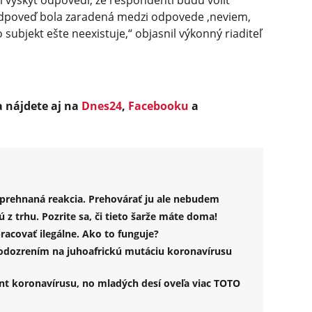
 výskyt odpovedí, že respondenti budú voliť
odpoveď bola zaradená medzi odpovede ‚neviem,
o subjekt ešte neexistuje,“ objasnil výkonný riaditeľ
a nájdete aj na
Dnes24
,
Facebooku
a
 prehnaná reakcia. Prehovárať ju ale nebudem
 z trhu. Pozrite sa, či tieto šarže máte doma!
pracovať ilegálne. Ako to funguje?
podozrením na juhoafrickú mutáciu koronavírusu
ant koronavírusu, no mladých desí oveľa viac TOTO