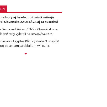
ZÍN
e hory aj hrady, no turisti míňajú
E! Slovensko ZAOSTÁVA aj za susedmi
to čierne na bielom: CENY v Chorvátsku za
ledné roky vyleteli na DVOJNÁSOBOK
olenka v Egypte? Platí výstraha 3. stupňa!
to oblastiam sa oblúkom VYHNITE