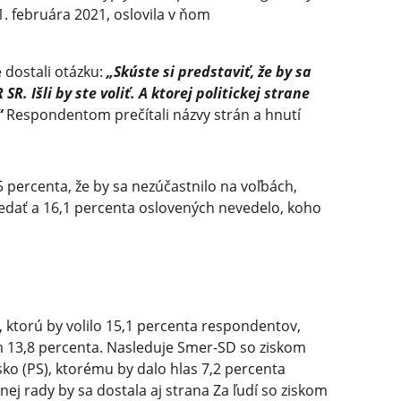
1. februára 2021, oslovila v ňom
 dostali otázku:
„Skúste si predstaviť, že by sa
SR. Išli by ste voliť. A ktorej politickej strane
“
Respondentom prečítali názvy strán a hnutí
 percenta, že by sa nezúčastnilo na voľbách,
edať a 16,1 percenta oslovených nevedelo, koho
 ktorú by volilo 15,1 percenta respondentov,
m 13,8 percenta. Nasleduje Smer-SD so ziskom
ko (PS), ktorému by dalo hlas 7,2 percenta
j rady by sa dostala aj strana Za ľudí so ziskom