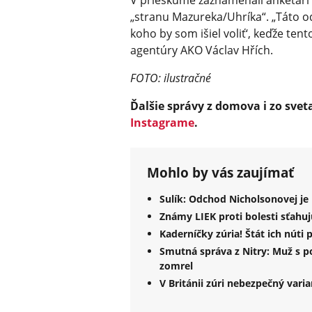
V prieskume zaznamenali anketári i
„stranu Mazureka/Uhríka“. „Táto 
koho by som išiel voliť‘, keďže tent
agentúry AKO Václav Hřích.
FOTO: ilustračné
Ďalšie správy z domova i zo svet
Instagrame
.
Mohlo by vás zaujímať
Sulík: Odchod Nicholsonovej je
Známy LIEK proti bolesti sťahujú
Kaderníčky zúria! Štát ich núti 
Smutná správa z Nitry: Muž s 
zomrel
V Británii zúri nebezpečný vari