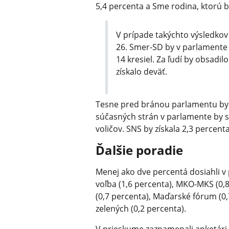
5,4 percenta a Sme rodina, ktorú by
V prípade takýchto výsledkov
26. Smer-SD by v parlamente
14 kresiel. Za ľudí by obsadi
získalo deväť.
Tesne pred bránou parlamentu by 
súčasných strán v parlamente by s
voličov. SNS by získala 2,3 percen
Ďalšie poradie
Menej ako dve percentá dosiahli v 
voľba (1,6 percenta), MKO-MKS (0,8
(0,7 percenta), Maďarské fórum (0,7
zelených (0,2 percenta).