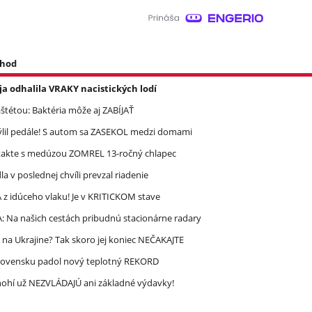
 hod
a odhalila VRAKY nacistických lodí
étou: Baktéria môže aj ZABÍJAŤ
mýlil pedále! S autom sa ZASEKOL medzi domami
takte s medúzou ZOMREL 13-ročný chlapec
 v poslednej chvíli prevzal riadenie
 idúceho vlaku! Je v KRITICKOM stave
A: Na našich cestách pribudnú stacionárne radary
 na Ukrajine? Tak skoro jej koniec NEČAKAJTE
lovensku padol nový teplotný REKORD
 Mnohí už NEZVLÁDAJÚ ani základné výdavky!