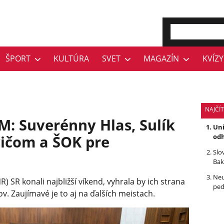
ŠPORT
KULTÚRA
SVET
MAGAZÍN
KVÍZY
NAJČÍ
: Suverénny Hlas, Sulík
Uni
ičom a ŠOK pre
odh
Slo
Bak
Neu
) SR konali najbližší víkend, vyhrala by ich strana
ped
v. Zaujímavé je to aj na ďalších meistach.