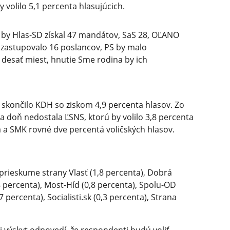
 volilo 5,1 percenta hlasujúcich.
 by Hlas-SD získal 47 mandátov, SaS 28, OĽANO
 zastupovalo 16 poslancov, PS by malo
lo desať miest, hnutie Sme rodina by ich
skončilo KDH so ziskom 4,9 percenta hlasov. Zo
a doň nedostala ĽSNS, ktorú by volilo 3,8 percenta
ta a SMK rovné dve percentá voličských hlasov.
prieskume strany Vlasť (1,8 percenta), Dobrá
 percenta), Most-Híd (0,8 percenta), Spolu-OD
 percenta), Socialisti.sk (0,3 percenta), Strana