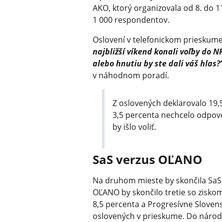
AKO, ktorý organizovala od 8. do 1
1 000 respondentov.
Oslovení v telefonickom prieskume
najbližší víkend konali voľby do NR 
alebo hnutiu by ste dali váš hlas?
v náhodnom poradí.
Z oslovených deklarovalo 19,5
3,5 percenta nechcelo odpov
by išlo voliť.
SaS verzus OĽANO
Na druhom mieste by skončila SaS,
OĽANO by skončilo tretie so zisko
8,5 percenta a Progresívne Slovens
oslovených v prieskume. Do národne