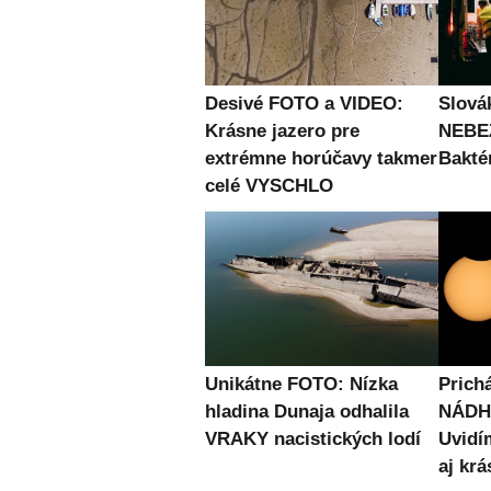
Desivé FOTO a VIDEO:
Slová
Krásne jazero pre
NEBE
extrémne horúčavy takmer
Bakté
celé VYSCHLO
Unikátne FOTO: Nízka
Prich
hladina Dunaja odhalila
NÁDH
VRAKY nacistických lodí
Uvidí
aj krá