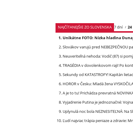
NAJČÍTANEJŠIE ZO SLOVENSKA
7 dní
24
Unikátne FOTO: Nízka hladina Dunaj
Slovákov varujú pred NEBEZPEČNOU pašt
Neuveriteľná nehoda: Vodič (87) si po
TRAGÉDIA v dovolenkovom raji! Po kon
Sekundy od KATASTROFY! Kapitán lietadla
HOROR v Česku: Mladá žena VYSKOČILA z
A je to tu! Prichádza prevratná NOVINK
Vyjadrenie Putina je jednoznačné: Vojna
Uplynulá noc bola NEZNESITEĽNÁ: Na S
Ľudí najviac trápia peniaze a zdravie: