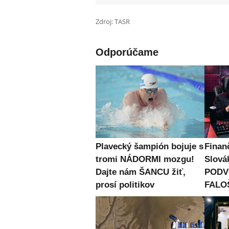
Zdroj: TASR
Odporúčame
Plavecký šampión bojuje s
Finan
tromi NÁDORMI mozgu!
Slová
Dajte nám ŠANCU žiť,
PODVO
prosí politikov
FALOŠ