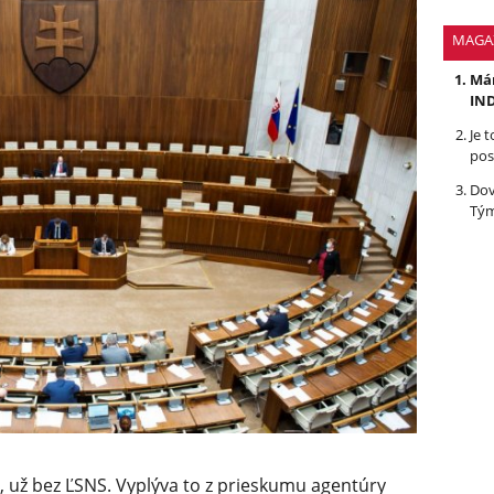
MAGA
Mám
IND
Je 
pos
Dov
Tým
 už bez ĽSNS. Vyplýva to z prieskumu agentúry