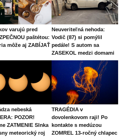
kov varujú pred
Neuveriteľná nehoda:
ZPEČNOU paštétou:
Vodič (87) si pomýlil
ria môže aj ZABÍJAŤ
pedále! S autom sa
ZASEKOL medzi domami
ádza nebeská
TRAGÉDIA v
ERA: POZOR!
dovolenkovom raji! Po
me ZATMENIE Slnka
kontakte s medúzou
sny meteorický roj
ZOMREL 13-ročný chlapec