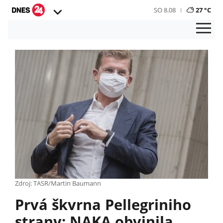
SO 8.08
27 °C
Zdroj: TASR/Martin Baumann
Prvá škvrna Pellegriniho
strany: NAKA obvinila