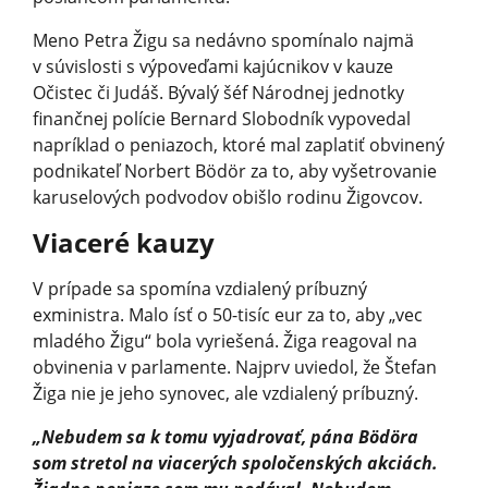
Meno Petra Žigu sa nedávno spomínalo najmä
v súvislosti s výpoveďami kajúcnikov v kauze
Očistec či Judáš. Bývalý šéf Národnej jednotky
finančnej polície Bernard Slobodník vypovedal
napríklad o peniazoch, ktoré mal zaplatiť obvinený
podnikateľ Norbert Bödör za to, aby vyšetrovanie
karuselových podvodov obišlo rodinu Žigovcov.
Viaceré kauzy
V prípade sa spomína vzdialený príbuzný
exministra. Malo ísť o 50-tisíc eur za to, aby „vec
mladého Žigu“ bola vyriešená. Žiga reagoval na
obvinenia v parlamente. Najprv uviedol, že Štefan
Žiga nie je jeho synovec, ale vzdialený príbuzný.
„Nebudem sa k tomu vyjadrovať, pána Bödöra
som stretol na viacerých spoločenských akciách.