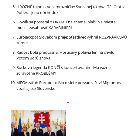
HROZNÉ tajomstvo v mrazničke: Syn v nej ukrýval TELO otca!
Poberal jeho dôchodok
Slovák sa postaral o DRÁMU na známej pláži! Na mieste
museli zasahovať KARABINIERI
Eurojackpot Slovákom praje: Šťastlivec vyhral ROZPRÁVKOVÚ
sumu!
Radosť bola predčasná: Horúčavy poľavia len na chvíľu!
Potom udrú znova
Rocková legenda KONČÍ s koncertovaním! Má vážne
zdravotné PROBLÉMY
MEGA záťah Europolu: Išlo o siete prevádzačov! Migrantov
vozili aj cez Slovensko