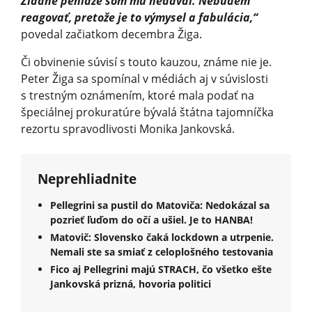
Žiadne peniaze som mu nedával. Nebudem
reagovať, pretože je to výmysel a fabulácia,“
povedal začiatkom decembra Žiga.
Či obvinenie súvisí s touto kauzou, známe nie je.
Peter Žiga sa spomínal v médiách aj v súvislosti
s trestným oznámením, ktoré mala podať na
špeciálnej prokuratúre bývalá štátna tajomníčka
rezortu spravodlivosti Monika Jankovská.
Neprehliadnite
Pellegrini sa pustil do Matoviča: Nedokázal sa
pozrieť ľuďom do očí a ušiel. Je to HANBA!
Matovič: Slovensko čaká lockdown a utrpenie.
Nemali ste sa smiať z celoplošného testovania
Fico aj Pellegrini majú STRACH, čo všetko ešte
Jankovská prizná, hovoria politici