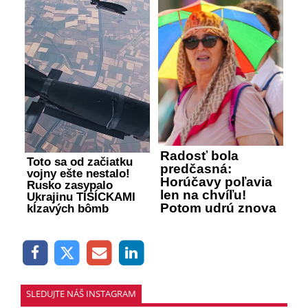
Radosť bola
Toto sa od začiatku
predčasná:
vojny ešte nestalo!
Horúčavy poľavia
Rusko zasypalo
len na chvíľu!
Ukrajinu TISÍCKAMI
Potom udrú znova
kĺzavých bômb
SLEDUJTE NÁŠ INSTAGRAM