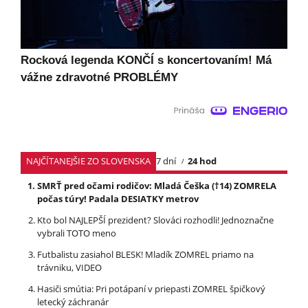
Rocková legenda KONČÍ s koncertovaním! Má
vážne zdravotné PROBLÉMY
NAJČÍTANEJŠIE ZO SLOVENSKA
7 dní
24 hod
SMRŤ pred očami rodičov: Mladá Češka (†14) ZOMRELA
počas túry! Padala DESIATKY metrov
Kto bol NAJLEPŠÍ prezident? Slováci rozhodli! Jednoznačne
vybrali TOTO meno
Futbalistu zasiahol BLESK! Mladík ZOMREL priamo na
trávniku, VIDEO
Hasiči smútia: Pri potápaní v priepasti ZOMREL špičkový
letecký záchranár