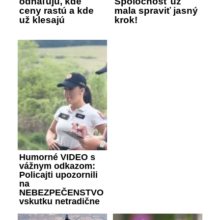
odhaľujú, kde
Spoločnosť už
ceny rastú a kde
mala spraviť jasný
už klesajú
krok!
Humorné VIDEO s
vážnym odkazom:
Policajti upozornili
na
NEBEZPEČENSTVO
vskutku netradične