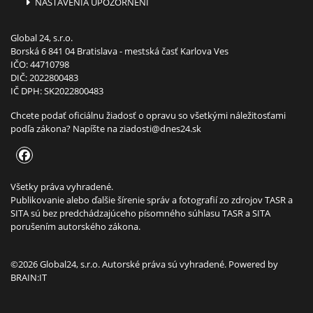
NASTAVENIA UPOZORNENÍ
Global 24, s.r.o.
Borská 6 841 04 Bratislava - mestská časť Karlova Ves
IČO: 44710798
DIČ: 2022800483
IČ DPH: SK2022800483
Chcete podať oficiálnu žiadosť o opravu so všetkými náležitosťami
podľa zákona? Napíšte na
ziadosti@dnes24.sk
Všetky práva vyhradené.
Publikovanie alebo ďalšie šírenie správ a fotografií zo zdrojov TASR a
SITA sú bez predchádzajúceho písomného súhlasu TASR a SITA
porušením autorského zákona.
©2026 Global24, s.r.o. Autorské práva sú vyhradené. Powered by
BRAIN:IT