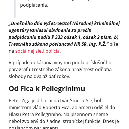
podplácania.
„Dnešného dňa vyšetrovateľ Národnej kriminálnej
agentúry vzniesol obvinenie za prečin
podplácania podľa § 333 odsek 1, odsek 2 písm. b)
Trestného zákona poslancovi NR SR, Ing. P.Ž,“
píše
na
sociálnej sieti polícia
.
V prípade dokázania viny mu podľa príslušného
paragrafu Trestného zákona hrozí trest odňatia
slobody na dva až päť rokov.
Od Fica k Pellegrinimu
Peter Žiga je dlhoročná tvár Smeru-SD, bol
ministrom vlád Roberta Fica. Zo Smeru odišiel do
Hlasu Petra Pellegriniho. Na jesennom sneme
nebol zvolený do žiadnej straníckej funkcie. Dnes je
poslancom parlamentu.