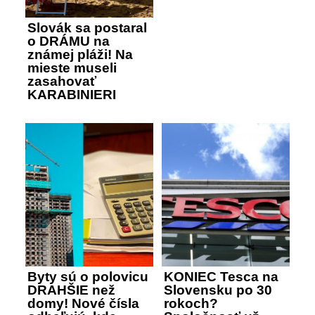
Slovák sa postaral
o DRÁMU na
známej pláži! Na
mieste museli
zasahovať
KARABINIERI
Byty sú o polovicu
KONIEC Tesca na
DRAHŠIE než
Slovensku po 30
domy! Nové čísla
rokoch?