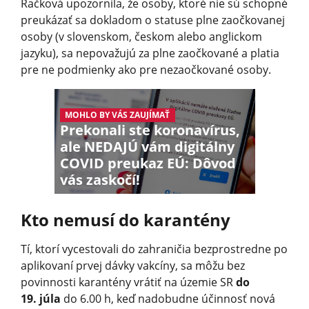
Račková upozornila, že osoby, ktoré nie sú schopné
preukázať sa dokladom o statuse plne zaočkovanej
osoby (v slovenskom, českom alebo anglickom
jazyku), sa nepovažujú za plne zaočkované a platia
pre ne podmienky ako pre nezaočkované osoby.
MOHLO BY VÁS ZAUJÍMAŤ
Prekonali ste koronavírus,
ale NEDAJÚ vám digitálny
COVID preukaz EÚ: Dôvod
vás zaskočí!
Kto nemusí do karantény
Tí, ktorí vycestovali do zahraničia bezprostredne po
aplikovaní prvej dávky vakcíny, sa môžu bez
povinnosti karantény vrátiť na územie SR
do
19. júla
do 6.00 h, keď nadobudne účinnosť nová