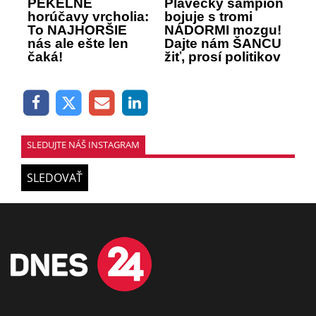
PEKELNÉ
Plavecký šampión
horúčavy vrcholia:
bojuje s tromi
To NAJHORŠIE
NÁDORMI mozgu!
nás ale ešte len
Dajte nám ŠANCU
čaká!
žiť, prosí politikov
SLEDUJTE NÁŠ INSTAGRAM
SLEDOVAŤ