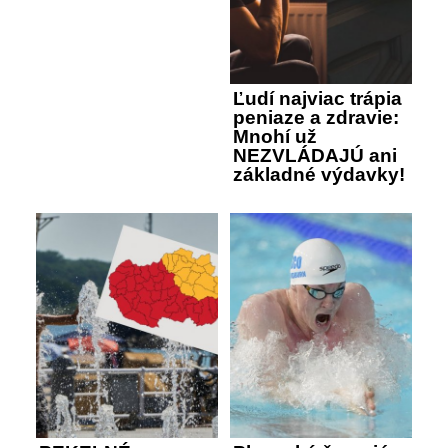
Ľudí najviac trápia
peniaze a zdravie:
Mnohí už
NEZVLÁDAJÚ ani
základné výdavky!