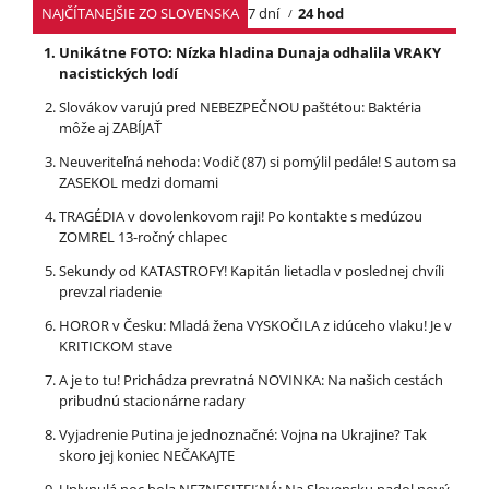
NAJČÍTANEJŠIE ZO SLOVENSKA
7 dní
24 hod
Unikátne FOTO: Nízka hladina Dunaja odhalila VRAKY
nacistických lodí
Slovákov varujú pred NEBEZPEČNOU paštétou: Baktéria
môže aj ZABÍJAŤ
Neuveriteľná nehoda: Vodič (87) si pomýlil pedále! S autom sa
ZASEKOL medzi domami
TRAGÉDIA v dovolenkovom raji! Po kontakte s medúzou
ZOMREL 13-ročný chlapec
Sekundy od KATASTROFY! Kapitán lietadla v poslednej chvíli
prevzal riadenie
HOROR v Česku: Mladá žena VYSKOČILA z idúceho vlaku! Je v
KRITICKOM stave
A je to tu! Prichádza prevratná NOVINKA: Na našich cestách
pribudnú stacionárne radary
Vyjadrenie Putina je jednoznačné: Vojna na Ukrajine? Tak
skoro jej koniec NEČAKAJTE