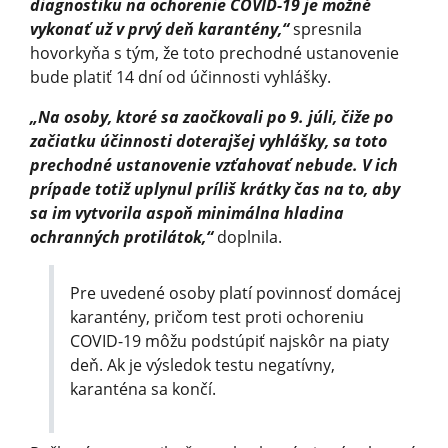
diagnostiku na ochorenie COVID-19 je možné
vykonať už v prvý deň karantény,“
spresnila
hovorkyňa s tým, že toto prechodné ustanovenie
bude platiť 14 dní od účinnosti vyhlášky.
„Na osoby, ktoré sa zaočkovali po 9. júli, čiže po
začiatku účinnosti doterajšej vyhlášky, sa toto
prechodné ustanovenie vzťahovať nebude. V ich
prípade totiž uplynul príliš krátky čas na to, aby
sa im vytvorila aspoň minimálna hladina
ochranných protilátok,“
doplnila.
Pre uvedené osoby platí povinnosť domácej
karantény, pričom test proti ochoreniu
COVID-19 môžu podstúpiť najskôr na piaty
deň. Ak je výsledok testu negatívny,
karanténa sa končí.