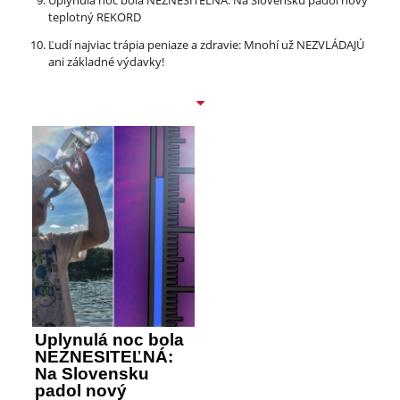
Uplynulá noc bola NEZNESITEĽNÁ: Na Slovensku padol nový
teplotný REKORD
Ľudí najviac trápia peniaze a zdravie: Mnohí už NEZVLÁDAJÚ
ani základné výdavky!
Uplynulá noc bola
NEZNESITEĽNÁ:
Na Slovensku
padol nový