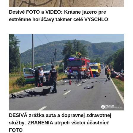
Desivé FOTO a VIDEO: Krásne jazero pre
extrémne horúčavy takmer celé VYSCHLO
DESIVÁ zrážka auta a dopravnej zdravotnej
služby: ZRANENIA utrpeli všetci účastníci!
FOTO