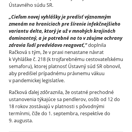
Ústavného súdu SR.
„Cieľom novej vyhlášky je predísť významným
zmenám na hraniciach pre šírenie infekčnejšieho
variantu delta, ktorý je už v mnohých krajinách
dominantný, a je potrebné na to v záujme ochrany
zdravia ľudí predvídavo reagovať,“
doplnila
Račková s tým, že v praxi nenastane návrat
k Vyhláške č. 218 (k trojfarebnému cestovateľskému
semaforu), ktorej platnosť Ústavný súd SR obnovil,
aby predišiel prípadnému právnemu vákuu
v pandemickej legislatíve.
Račková ďalej zdôraznila, že ostatné prechodné
ustanovenia týkajúce sa pendlerov, osôb od 12 do
18 rokov zostávajú v platnosti s pôvodnými
termínmi, čiže do 1. septembra, respektíve do
9. augusta.