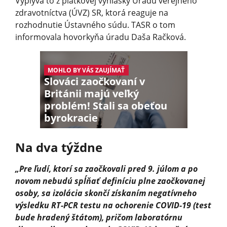
Vyplýva to z piatkovej vyhlášky Úradu verejného
zdravotníctva (ÚVZ) SR, ktorá reaguje na
rozhodnutie Ústavného súdu. TASR o tom
informovala hovorkyňa úradu Daša Račková.
MOHLO BY VÁS ZAUJÍMAŤ
Slováci zaočkovaní v
Británii majú veľký
problém! Stali sa obeťou
byrokracie
Na dva týždne
„Pre ľudí, ktorí sa zaočkovali pred 9. júlom a po
novom nebudú spĺňať definíciu plne zaočkovanej
osoby, sa izolácia skončí získaním negatívneho
výsledku RT-PCR testu na ochorenie COVID-19 (test
bude hradený štátom), pričom laboratórnu