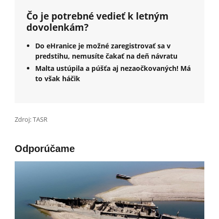
Čo je potrebné vedieť k letným
dovolenkám?
Do eHranice je možné zaregistrovať sa v
predstihu, nemusíte čakať na deň návratu
Malta ustúpila a púšťa aj nezaočkovaných! Má
to však háčik
Zdroj: TASR
Odporúčame