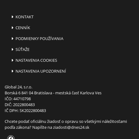
KONTAKT
CENNÍK
PODMIENKY POUŽÍVANIA
SÚŤAŽE
NASTAVENIA COOKIES
NASTAVENIA UPOZORNENÍ
Global 24, s.r.o.
Borská 6 841 04 Bratislava - mestská časť Karlova Ves
IČO: 44710798
DIČ: 2022800483
IČ DPH: SK2022800483
Chcete podať oficiálnu žiadosť o opravu so všetkými náležitosťami
podľa zákona? Napíšte na
ziadosti@dnes24.sk