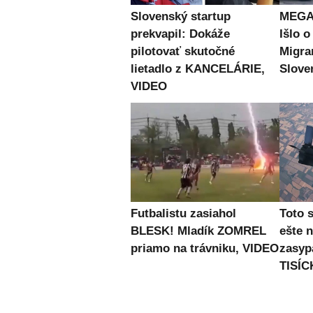
Slovenský startup
MEGA 
prekvapil: Dokáže
Išlo o
pilotovať skutočné
Migran
lietadlo z KANCELÁRIE,
Slove
VIDEO
Futbalistu zasiahol
Toto 
BLESK! Mladík ZOMREL
ešte 
priamo na trávniku, VIDEO
zasyp
TISÍC