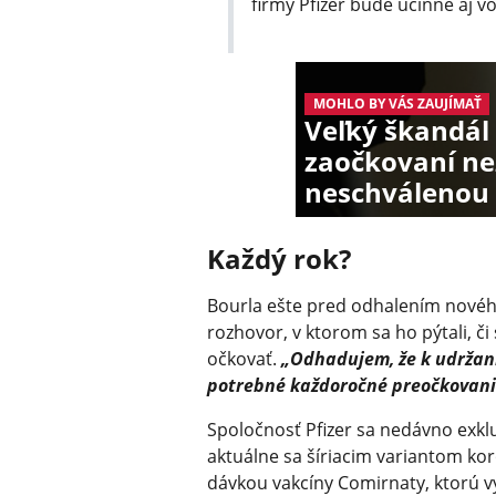
firmy Pfizer bude účinné aj 
MOHLO BY VÁS ZAUJÍMAŤ
Veľký škandál 
zaočkovaní n
neschválenou 
Každý rok?
Bourla ešte pred odhalením novéh
rozhovor, v ktorom sa ho pýtali, či 
očkovať.
„Odhadujem, že k udržan
potrebné každoročné preočkovani
Spoločnosť Pfizer sa nedávno exklu
aktuálne sa šíriacim variantom ko
dávkou vakcíny Comirnaty, ktorú v