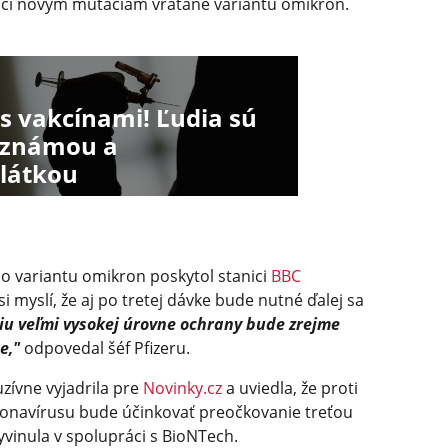
voči novým mutáciám vrátane variantu omikron.
s vakcínami! Ľudia sú
eznámou a
látkou
o variantu omikron poskytol stanici
BBC
si myslí, že aj po tretej dávke bude nutné ďalej sa
iu veľmi vysokej úrovne ochrany bude zrejme
e,"
odpovedal šéf Pfizeru.
zívne vyjadrila pre
Novinky.cz
a uviedla, že proti
ronavírusu bude účinkovať preočkovanie treťou
yvinula v spolupráci s BioNTech.