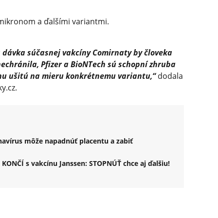
 omikronom a ďalšími variantmi.
ia dávka súčasnej vakcíny Comirnaty by človeka
echránila, Pfizer a BioNTech sú schopní zhruba
ínu ušitú na mieru konkrétnemu variantu,“
dodala
y.cz.
navírus môže napadnúť placentu a zabiť
 KONČÍ s vakcínu Janssen: STOPNÚŤ chce aj ďalšiu!