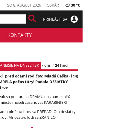
SO 8. AUGUST 2026
OSKÁR
30 °C
PRIHLÁSIŤ SA
KONTAKTY
7 dní
24 hod
TANEJŠIE NA DNES24.SK
Ť pred očami rodičov: Mladá Češka (†14)
RELA počas túry! Padala DESIATKY
trov
vák sa postaral o DRÁMU na známej pláži!
mieste museli zasahovať KARABINIERI
tadlo plné turistov sa PREPADLO o desiatky
rov: Množstvo ľudí sa ZRANILO