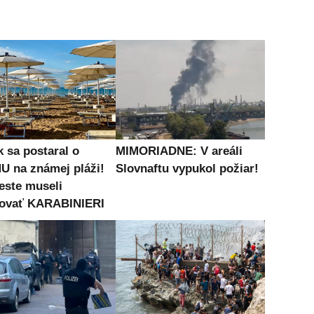
k sa postaral o
MIMORIADNE: V areáli
 na známej pláži!
Slovnaftu vypukol požiar!
este museli
ovať KARABINIERI