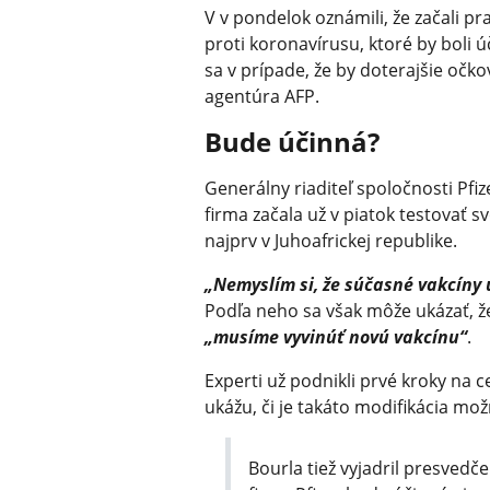
V v pondelok oznámili, že začali p
proti koronavírusu, ktoré by boli 
sa v prípade, že by doterajšie očk
agentúra AFP.
Bude účinná?
Generálny riaditeľ spoločnosti Pfiz
firma začala už v piatok testovať s
najprv v Juhoafrickej republike.
„Nemyslím si, že súčasné vakcíny
Podľa neho sa však môže ukázať, ž
„musíme vyvinúť novú vakcínu“
.
Experti už podnikli prvé kroky na c
ukážu, či je takáto modifikácia m
Bourla tiež vyjadril presvedče