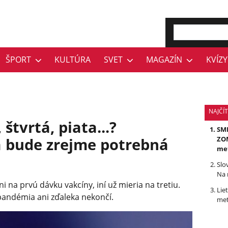
ŠPORT
KULTÚRA
SVET
MAGAZÍN
KVÍZY
NAJČÍ
 štvrtá, piata...?
SMR
a bude zrejme potrebná
ZOM
me
Slo
Na 
i na prvú dávku vakcíny, iní už mieria na tretiu.
Lie
 pandémia ani zďaleka nekončí.
met