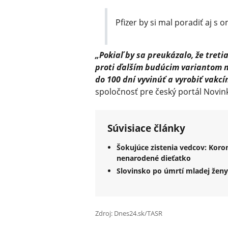
Pfizer by si mal poradiť aj s
„Pokiaľ by sa preukázalo, že tret
proti ďalším budúcim variantom n
do 100 dní vyvinúť a vyrobiť vakc
spoločnosť pre český portál Novink
Súvisiace články
Šokujúce zistenia vedcov: Koro
nenarodené dieťatko
Slovinsko po úmrtí mladej ženy
Zdroj: Dnes24.sk/TASR