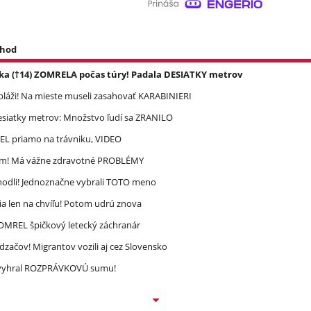
 hod
ka (†14) ZOMRELA počas túry! Padala DESIATKY metrov
pláži! Na mieste museli zasahovať KARABINIERI
esiatky metrov: Množstvo ľudí sa ZRANILO
REL priamo na trávniku, VIDEO
ím! Má vážne zdravotné PROBLÉMY
zhodli! Jednoznačne vybrali TOTO meno
a len na chvíľu! Potom udrú znova
 ZOMREL špičkový letecký záchranár
dzačov! Migrantov vozili aj cez Slovensko
ec vyhral ROZPRÁVKOVÚ sumu!