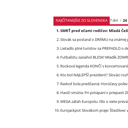
NAJČÍTANEJŠIE ZO SLOVENSKA
7 dní
24
SMRŤ pred očami rodičov: Mladá Češ
Slovák sa postaral o DRÁMU na známej 
Lietadlo plné turistov sa PREPADLO o d
Futbalistu zasiahol BLESK! Mladík ZOM
Rocková legenda KONČÍ s koncertovan
Kto bol NAJLEPŠÍ prezident? Slováci ro
Radosť bola predčasná: Horúčavy poľavi
Hasiči smútia: Pri potápaní v priepasti
MEGA záťah Europolu: Išlo o siete prevá
Eurojackpot Slovákom praje: Šťastliv