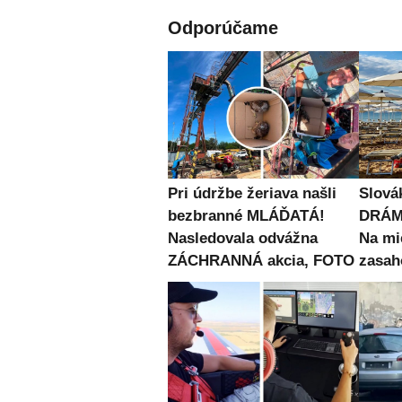
Odporúčame
Pri údržbe žeriava našli
Slová
bezbranné MLÁĎATÁ!
DRÁMU
Nasledovala odvážna
Na mi
ZÁCHRANNÁ akcia, FOTO
zasah