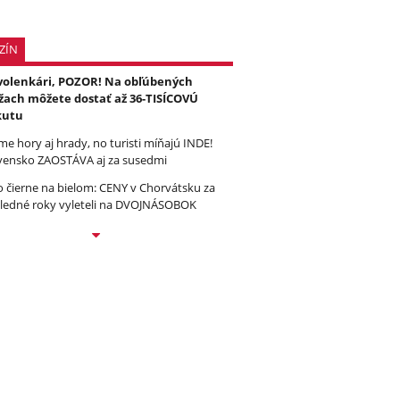
ZÍN
olenkári, POZOR! Na obľúbených
žach môžete dostať až 36-TISÍCOVÚ
kutu
e hory aj hrady, no turisti míňajú INDE!
vensko ZAOSTÁVA aj za susedmi
to čierne na bielom: CENY v Chorvátsku za
ledné roky vyleteli na DVOJNÁSOBOK