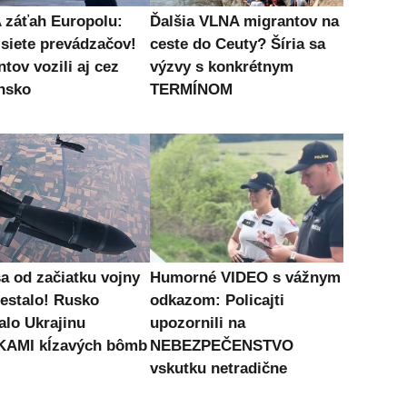
záťah Europolu:
Ďalšia VLNA migrantov na
 siete prevádzačov!
ceste do Ceuty? Šíria sa
tov vozili aj cez
výzvy s konkrétnym
nsko
TERMÍNOM
sa od začiatku vojny
Humorné VIDEO s vážnym
nestalo! Rusko
odkazom: Policajti
alo Ukrajinu
upozornili na
KAMI kĺzavých bômb
NEBEZPEČENSTVO
vskutku netradične