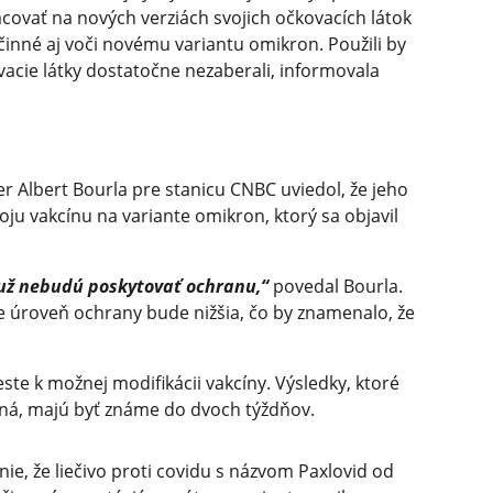
racovať na nových verziách svojich očkovacích látok
účinné aj voči novému variantu omikron. Použili by
ovacie látky dostatočne nezaberali, informovala
er Albert Bourla pre stanicu CNBC uviedol, že jeho
voju vakcínu na variante omikron, ktorý sa objavil
 už nebudú poskytovať ochranu,“
povedal Bourla.
e úroveň ochrany bude nižšia, čo by znamenalo, že
este k možnej modifikácii vakcíny. Výsledky, ktoré
ožná, majú byť známe do dvoch týždňov.
nie, že liečivo proti covidu s názvom Paxlovid od