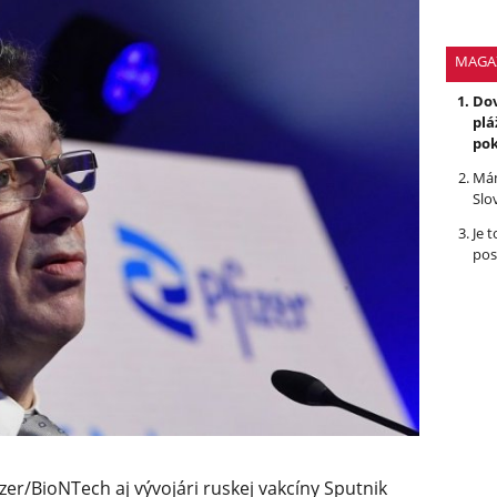
MAGA
Dov
plá
po
Mám
Slo
Je 
pos
r/BioNTech aj vývojári ruskej vakcíny Sputnik