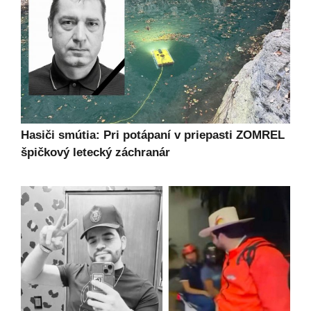
Hasiči smútia: Pri potápaní v priepasti ZOMREL
špičkový letecký záchranár