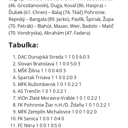
(46. Grozdanovski), Duga, Kovaľ (86. Haspra) –
Ďubek (61. Chren) – Balaj (74. Tkáč) Pohronie:
Repiský – Bangala (89. Jacko), Pavlík, Špiriak, Župa
(70. Petrák) – Blahút, Mazan, Weir, Badolo – Matič
(70. Vondryska), Abrahám (47. Fadera)
Tabuľka:
DAC Dunajská Streda 1 1 0 0 6:0 3
Slovan Bratislava 1 1 0 0 5:0 3
MŠK Žilina 1 1 0 0 4:0 3
Spartak Trnava 1 1 0 0 2:0 3
MFK Ružomberok 1 0 1 0 2:2 1
AS Trenčín 1 0 1 0 2:2 1
ViOn Zlaté Moravce-Vráble 1 0 1 0 2:2 1
FK Pohronie Žiar n.H./D. Ždaňa 1 0 1 0 2:2 1
MFK Zemplín Michalovce 1 0 0 1 0:2 0
FK Senica 1 0 0 1 0:4 0
FC Nitra 1 0 0 1 0:5 0