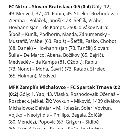
FC Nitra – Slovan Bratislava 0:5 (0:4)
Góly: 12.,
49. Medved, 37., 41. Rabiu, 45. Strelec. Rozhodovali:
Ziemba – Poláček, Jánošík, ŽK: Šefčík, Vrábel,
Hovhannisjan – de Kamps, 2500 divákov Nitra:
Šípoš – Kuník, Podhorin, Magda, Záhumenský –
Mustafič, Vrábel (63. Fabiš) – Šefčík, Faško, Chobot
(88. Danek) – Hovhannisjan (73. Tančík) Slovan:
Šulla – De Marco, Abena, Božikov (65. Bajrič),
Medveděv – de Kamps (81. Ožbolt), Rabiu
(73. Nono) – Moha, Čavrič (73. Ratao), Strelec
(65. Holman), Med­ved
MFK Zemplín Michalovce – FC Spartak Trnava 0:2
(0:2)
Góly: 1. Yao, 43. Vlasko. Rozhodovali: Očenáš –
Roszbeck, Jekkel, ŽK: Vovkun – Mikovič, 1439 divákov
Michalovce: Dehtiar – M. Kolesár, Soler, Vovkun,
Vojtko – Neofytidis – Phillips, Begala, Žofčák
(80. Mendéz), Popovic (67. Gríger) – Sidibé
(56. Trusa) Trnava: Rusov – Kóša, Izuchukwu,