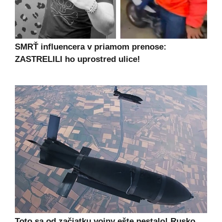
SMRŤ influencera v priamom prenose:
ZASTRELILI ho uprostred ulice!
Toto sa od začiatku vojny ešte nestalo! Rusko