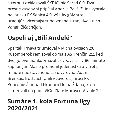
stretnutí deklasovali ŠKF iClinic Sereď 6:0. Dva
presné zásahy si pripísal Andrija Balič. Žilina vyhrala
na ihrisku FK Senica 4:0. Všetky góly strelil
úradujúci vicemajster po zmene strán, dva z nich
Vahan Bičachčjan.
Uspeli aj „Bílí Andelé“
Spartak Trnava triumfoval v Michalovciach 2:0.
Ružomberok remizoval doma s AS Trenčín 2:2, keď
dvojgólové manko zmazal až v závere – v 86. minúte
kapitán Ján Maslo premenil jedenástku a v tretej
minúte nadstaveného času vyrovnal Adam
Brenkus. Bod zachránili v závere aj hráči FK
Pohronie Žiar nad Hronom Dolná Ždaňa, ktorí
remizovali na pôde ViOn Zlaté Moravce-Vráble 2:2.
Sumáre 1. kola Fortuna ligy
2020/2021