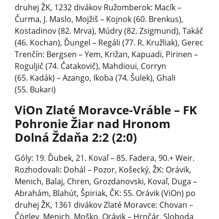
druhej ŽK, 1232 divákov Ružomberok: Macík –
Čurma, J. Maslo, Mojžiš – Kojnok (60. Brenkus),
Kostadinov (82. Mrva), Múdry (82. Zsigmund), Takáč
(46. Kochan), Ďungel – Regáli (77. R. Kružliak), Gerec
Trenčín: Bergsen – Yem, Križan, Kapuadi, Pirinen –
Roguljič (74. Čatakovič), Mahdioui, Corryn
(65. Kadák) – Azango, Ikoba (74. Šulek), Ghali
(55. Bukari)
ViOn Zlaté Moravce-Vráble – FK
Pohronie Žiar nad Hronom
Dolná Ždaňa 2:2 (2:0)
Góly: 19. Ďubek, 21. Kovaľ – 85. Fadera, 90.+ Weir.
Rozhodovali: Dohál – Pozor, Košecký, ŽK: Orávik,
Menich, Balaj, Chren, Grozdanovski, Kovaľ, Duga –
Abrahám, Blahút, Špiriak, ČK: 55. Orávik (ViOn) po
druhej ŽK, 1361 divákov Zlaté Moravce: Chovan –
Čögley, Menich, Moško, Orávik – Hrnčár, Sloboda