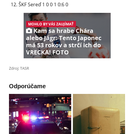
ŠKF Sereď 1 0 0 1 0:6 0
MOHLO BY VÁS ZAUJÍMAŤ
Kam sa hrabe Chára
alebo Jágr: Tento Japonec
má 53 rokov a strčí ich do
VRECKA! FOTO
Zdroj: TASR
Odporúčame