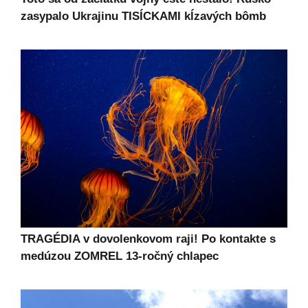
zasypalo Ukrajinu TISÍCKAMI kĺzavých bômb
TRAGÉDIA v dovolenkovom raji! Po kontakte s
medúzou ZOMREL 13-ročný chlapec