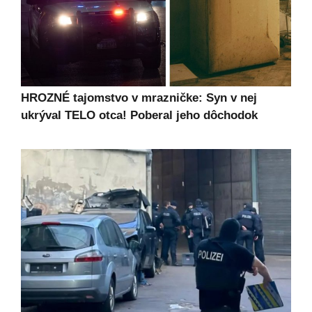
HROZNÉ tajomstvo v mrazničke: Syn v nej
ukrýval TELO otca! Poberal jeho dôchodok