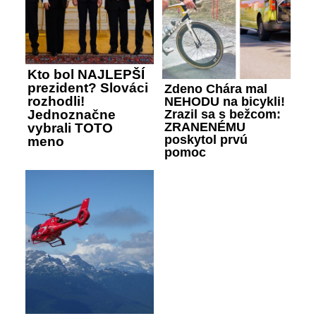
Kto bol NAJLEPŠÍ
prezident? Slováci
Zdeno Chára mal
rozhodli!
NEHODU na bicykli!
Zrazil sa s bežcom:
Jednoznačne
ZRANENÉMU
vybrali TOTO
poskytol prvú
meno
pomoc