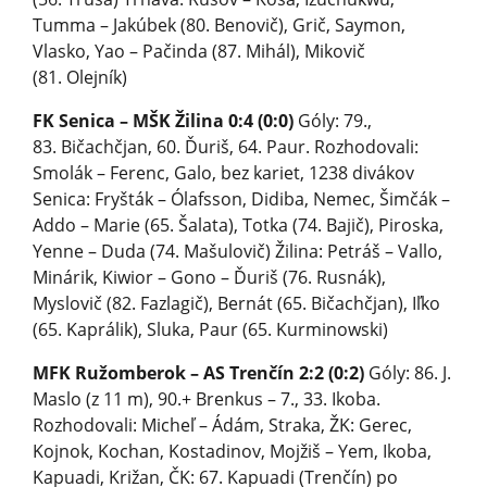
Tumma – Jakúbek (80. Benovič), Grič, Saymon,
Vlasko, Yao – Pačinda (87. Mihál), Mikovič
(81. Olejník)
FK Senica – MŠK Žilina 0:4 (0:0)
Góly: 79.,
83. Bičachčjan, 60. Ďuriš, 64. Paur. Rozhodovali:
Smolák – Ferenc, Galo, bez kariet, 1238 divákov
Senica: Fryšták – Ólafsson, Didiba, Nemec, Šimčák –
Addo – Marie (65. Šalata), Totka (74. Bajič), Piroska,
Yenne – Duda (74. Mašulovič) Žilina: Petráš – Vallo,
Minárik, Kiwior – Gono – Ďuriš (76. Rusnák),
Myslovič (82. Fazlagič), Bernát (65. Bičachčjan), Iľko
(65. Kaprálik), Sluka, Paur (65. Kurminowski)
MFK Ružomberok – AS Trenčín 2:2 (0:2)
Góly: 86. J.
Maslo (z 11 m), 90.+ Brenkus – 7., 33. Ikoba.
Rozhodovali: Micheľ – Ádám, Straka, ŽK: Gerec,
Kojnok, Kochan, Kostadinov, Mojžiš – Yem, Ikoba,
Kapuadi, Križan, ČK: 67. Kapuadi (Trenčín) po