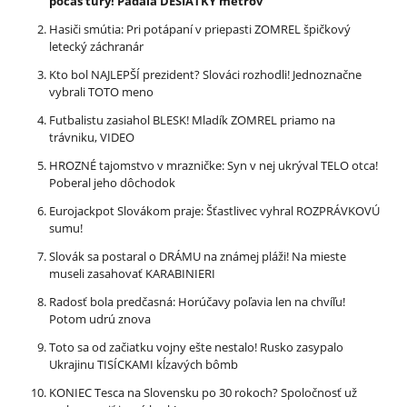
počas túry! Padala DESIATKY metrov
Hasiči smútia: Pri potápaní v priepasti ZOMREL špičkový
letecký záchranár
Kto bol NAJLEPŠÍ prezident? Slováci rozhodli! Jednoznačne
vybrali TOTO meno
Futbalistu zasiahol BLESK! Mladík ZOMREL priamo na
trávniku, VIDEO
HROZNÉ tajomstvo v mrazničke: Syn v nej ukrýval TELO otca!
Poberal jeho dôchodok
Eurojackpot Slovákom praje: Šťastlivec vyhral ROZPRÁVKOVÚ
sumu!
Slovák sa postaral o DRÁMU na známej pláži! Na mieste
museli zasahovať KARABINIERI
Radosť bola predčasná: Horúčavy poľavia len na chvíľu!
Potom udrú znova
Toto sa od začiatku vojny ešte nestalo! Rusko zasypalo
Ukrajinu TISÍCKAMI kĺzavých bômb
KONIEC Tesca na Slovensku po 30 rokoch? Spoločnosť už