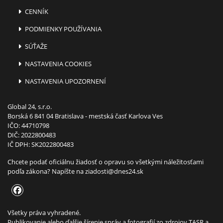
CENNÍK
PODMIENKY POUŽÍVANIA
SÚŤAŽE
NASTAVENIA COOKIES
NASTAVENIA UPOZORNENÍ
Global 24, s.r.o.
Borská 6 841 04 Bratislava - mestská časť Karlova Ves
IČO: 44710798
DIČ: 2022800483
IČ DPH: SK2022800483
Chcete podať oficiálnu žiadosť o opravu so všetkými náležitosťami
podľa zákona? Napíšte na
ziadosti@dnes24.sk
Všetky práva vyhradené.
Publikovanie alebo ďalšie šírenie správ a fotografií zo zdrojov TASR a