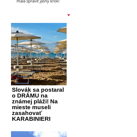
mala spraviť jasný krok!
Slovák sa postaral
o DRÁMU na
známej pláži! Na
mieste museli
zasahovať
KARABINIERI