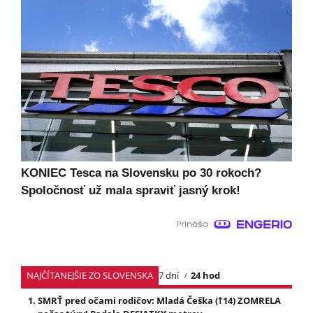
KONIEC Tesca na Slovensku po 30 rokoch?
Spoločnosť už mala spraviť jasný krok!
NAJČÍTANEJŠIE ZO SLOVENSKA
7 dní
24 hod
SMRŤ pred očami rodičov: Mladá Češka (†14) ZOMRELA