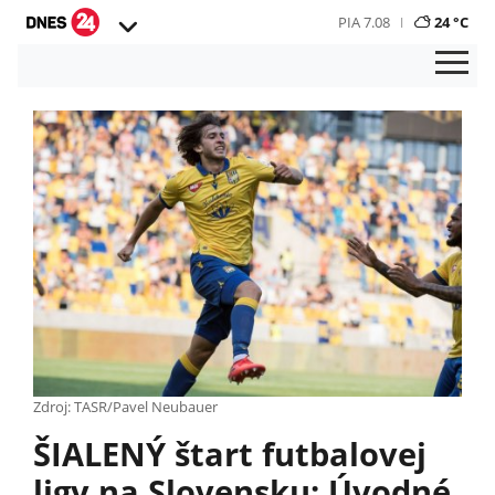
PIA 7.08
24 °C
Zdroj: TASR/Pavel Neubauer
ŠIALENÝ štart futbalovej
ligy na Slovensku: Úvodné