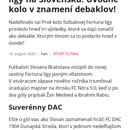
kolo v znamení debaklov!
Nadeľovalo sa! Prvé kolo futbalovej Fortuna ligy
prinieslo hneď tri výsledky, ktoré sa dajú označiť
ako debakle. Ktorým tímom sa to podarilo hneď v
úvode?
10. august 2020
han
ŠPORT
FUTBAL
Futbalisti Slovana Bratislava vstúpili do novej
sezóny Fortuna ligy jasným víťazstvom.
V otváracom zápase nového ročníka triumfoval
úradujúci majster na ihrisku FC Nitra 5:0, keď si po
dva góly pripísali Žan Medved a Ibrahim Rabiu.
Suverénny DAC
Ešte o gól viac ako Slovan zaznamenali hráči FC DAC
1904 Dunajská Streda, ktorí v jedinom nedeľňajšom