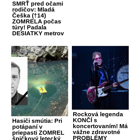
SMRŤ pred očami
rodičov: Mladá
Češka (†14)
ZOMRELA počas
túry! Padala
DESIATKY metrov
Rocková legenda
KONČÍ s
Hasiči smútia: Pri
koncertovaním! Má
potápaní v
vážne zdravotné
priepasti ZOMREL
PROBLÉMY
špičkový letecký