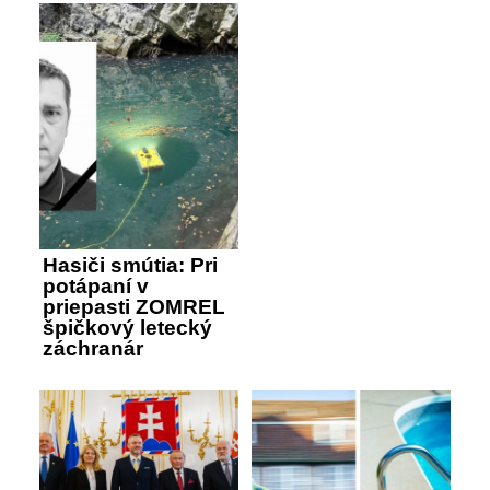
Hasiči smútia: Pri
potápaní v
priepasti ZOMREL
špičkový letecký
záchranár