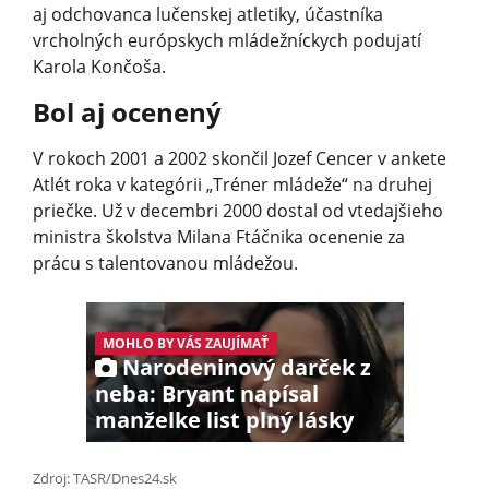
aj odchovanca lučenskej atletiky, účastníka
vrcholných európskych mládežníckych podujatí
Karola Končoša.
Bol aj ocenený
V rokoch 2001 a 2002 skončil Jozef Cencer v ankete
Atlét roka v kategórii „Tréner mládeže“ na druhej
priečke. Už v decembri 2000 dostal od vtedajšieho
ministra školstva Milana Ftáčnika ocenenie za
prácu s talentovanou mládežou.
MOHLO BY VÁS ZAUJÍMAŤ
Narodeninový darček z
neba: Bryant napísal
manželke list plný lásky
Zdroj: TASR/Dnes24.sk