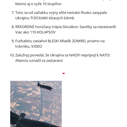
klesnú aj o vyše 10 stupňov
Toto sa od začiatku vojny ešte nestalo! Rusko zasypalo
Ukrajinu TISÍCKAMI kĺzavých bômb
REKORDNÉ horúčavy trápia Slovákov: Sanitky sa nezastavili!
Viac ako 110 KOLAPSOV
Futbalistu zasiahol BLESK! Mladík ZOMREL priamo na
trávniku, VIDEO
Zalužnyj povedal, že Ukrajina sa NIKDY nepripojí k NATO:
Alianciu označil za zastaranú