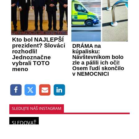
Kto bol NAJLEPŠÍ
prezident? Slováci
DRÁMA na
rozhodli!
kúpalisku:
Návštevníkom bolo
Jednoznačne
zle a pálili ich oči!
vybrali TOTO
Osem ľudí skončilo
meno
v NEMOCNICI
SLEDUJTE NÁŠ INSTAGRAM
SLEDOVAŤ