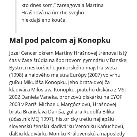
kto dnes som,“ zareagovala Martina
Hrašnová na úmrtie svojho
niekdajšieho kouča.
Mal pod palcom aj Konopku
Jozef Cencer okrem Martiny Hrašnovej trénoval istý
čas v čase štúdia na športovom gymnáziu v Banskej
Bystrici neskoršieho juniorského majstra sveta
(1998) a halového majstra Európy (2007) vo vrhu
guľou Mikuláša Konopku, jeho brata-dvojiča
kladivára Miloslava Konopku, piateho diskára z MSJ
2002 Daniela Vaneka, bronzovú diskárku na EYOF
2003 v Paríži Michaelu Margócziovú, Hrašnovej
brata Branislava Daniša, guliara Rudolfa Bilíka
(účastník MEJ 1997), historicky tretiu najlepšiu
slovenskú ženskú kladivárku Veroniku Kaňuchovú,
ďalšiu kladivárku Moniku Královenskú a naposledy