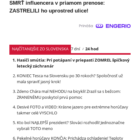
SMRŤ influencera v priamom prenose:
ZASTRELILI ho uprostred ulice!
NAJČÍTANEJŠIE ZO SLOVENSKA
7 dní
24 hod
Hasiči smútia: Pri potápaní v priepasti ZOMREL špičkový
letecký záchranár
KONIEC Tesca na Slovensku po 30 rokoch? Spoločnosť už
mala spraviť jasný krok!
Zdeno Chára mal NEHODU na bicykli! Zrazil sa s bežcom:
ZRANENÉMU poskytol prvú pomoc
Desivé FOTO a VIDEO: Krásne jazero pre extrémne horúčavy
takmer celé VYSCHLO
Kto bol NAJLEPŠÍ prezident? Slováci rozhodli! Jednoznačne
vybrali TOTO meno
Pekelné horúčavy KONČIA: Prichádza ochladenie! Teploty