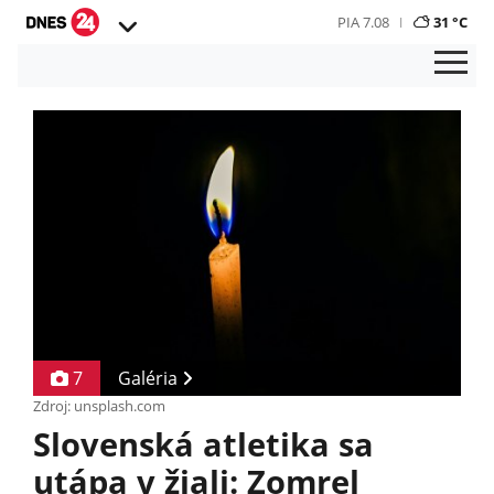
PIA 7.08
31 °C
7
Galéria
Zdroj: unsplash.com
Slovenská atletika sa
utápa v žiali: Zomrel