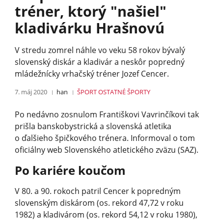
tréner, ktorý "našiel"
kladivárku Hrašnovú
V stredu zomrel náhle vo veku 58 rokov bývalý
slovenský diskár a kladivár a neskôr popredný
mládežnícky vrhačský tréner Jozef Cencer.
7. máj 2020
han
ŠPORT
OSTATNÉ ŠPORTY
Po nedávno zosnulom Františkovi Vavrinčíkovi tak
prišla banskobystrická a slovenská atletika
o ďalšieho špičkového trénera. Informoval o tom
oficiálny web Slovenského atletického zväzu (SAZ).
Po kariére koučom
V 80. a 90. rokoch patril Cencer k popredným
slovenským diskárom (os. rekord 47,72 v roku
1982) a kladivárom (os. rekord 54,12 v roku 1980),