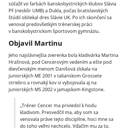
súťažil vo farbách banskobystrických klubov Slávia
PF (neskôr UMB) a Dukla, počas bratislavských
štúdií obliekal dres Slávie UK. Po ich skončení sa
venoval predovšetkým trénerskej práci
v banskobystrickom športovom gymnáziu.
Objavil Martinu
Jeho najslávnejšia zverenka bola kladivárka Martina
Hrašnová, pod Cencerovým vedením a ešte pod
dievčenským menom Danišová získala na
juniorských ME 2001 v talianskom Grossete
striebro a rovnaký kov si vybojovala aj na
juniorských MS 2002 v jamajskom Kingstone.
„Tréner Cencer ma priviedol k hodu
kladivom. Presvedčil ma, aby som sa
venovala práve tejto disciplíne, hoci mne sa
do toho veľmi nechcelo. Vďačím mu za to,