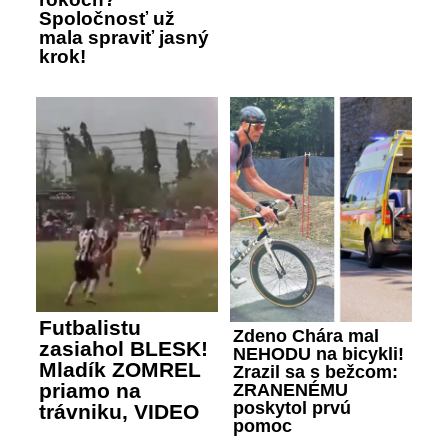
Spoločnosť už
mala spraviť jasný
krok!
Futbalistu
Zdeno Chára mal
zasiahol BLESK!
NEHODU na bicykli!
Mladík ZOMREL
Zrazil sa s bežcom:
priamo na
ZRANENÉMU
poskytol prvú
trávniku, VIDEO
pomoc