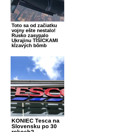
Toto sa od začiatku
vojny ešte nestalo!
Rusko zasypalo
Ukrajinu TISÍCKAMI
kĺzavých bômb
KONIEC Tesca na
Slovensku po 30
rokoch?