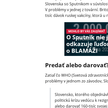
Slovenska so Sputnikom v súvislost
V problémy v jednej z tovární. Bri
tisíc dávok ruskej vakcíny, ktorá u n
MOHLO BY VÁS ZAUJÍMAŤ
O Sputnik nie 
odkazuje ľuďo
o BLAMÁŽI
Predať alebo darovať
Zatiaľ čo WHO (Svetová zdravotnícka
problémy v jednom zo závodov, Slo
Slovensko, ktorého objednávk
politickú krízu vedúcu k rezig
alebo darovať 160-tisíc svojej