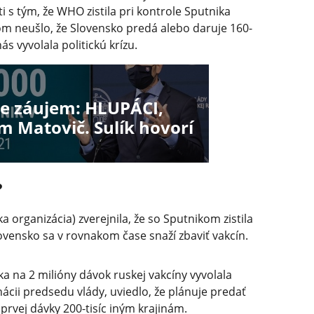
i s tým, že WHO zistila pri kontrole Sputnika
tom neušlo, že Slovensko predá alebo daruje 160-
ás vyvolala politickú krízu.
je záujem: HLUPÁCI,
m Matovič. Sulík hovorí
?
 organizácia) zverejnila, že so Sputnikom zistila
vensko sa v rovnakom čase snaží zbaviť vakcín.
a na 2 milióny dávok ruskej vakcíny vyvolala
nácii predsedu vlády, uviedlo, že plánuje predať
 prvej dávky 200-tisíc iným krajinám.