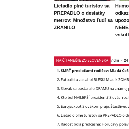
Lietadlo plné turistov sa
Humor
PREPADLO o desiatky
odkaz
metrov: Množstvo ľudí sa
upozo
ZRANILO
NEBE
vskut
NAJČÍTANEJŠIE ZO SLOVENSKA
7 dní
24
SMRŤ pred očami rodičov: Mladá Češ
Futbalistu zasiahol BLESK! Mladík ZOM
Slovák sa postaral o DRÁMU na známej 
Kto bol NAJLEPŠÍ prezident? Slováci ro
Eurojackpot Slovákom praje: Šťastliv
Lietadlo plné turistov sa PREPADLO o d
Radosť bola predčasná: Horúčavy poľavi