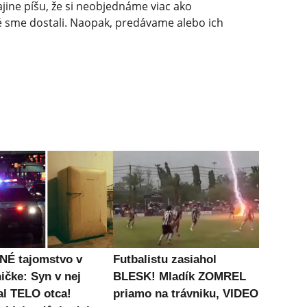
jine píšu, že si neobjednáme viac ako
ré sme dostali. Naopak, predávame alebo ich
É tajomstvo v
Futbalistu zasiahol
ičke: Syn v nej
BLESK! Mladík ZOMREL
al TELO otca!
priamo na trávniku, VIDEO