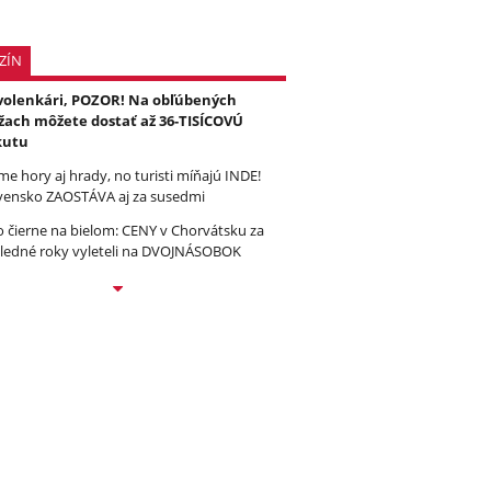
ZÍN
olenkári, POZOR! Na obľúbených
žach môžete dostať až 36-TISÍCOVÚ
kutu
e hory aj hrady, no turisti míňajú INDE!
vensko ZAOSTÁVA aj za susedmi
to čierne na bielom: CENY v Chorvátsku za
ledné roky vyleteli na DVOJNÁSOBOK