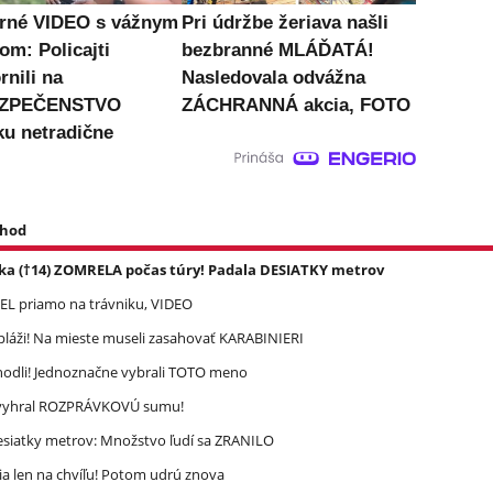
né VIDEO s vážnym
Pri údržbe žeriava našli
om: Policajti
bezbranné MLÁĎATÁ!
rnili na
Nasledovala odvážna
ZPEČENSTVO
ZÁCHRANNÁ akcia, FOTO
ku netradične
 hod
ka (†14) ZOMRELA počas túry! Padala DESIATKY metrov
REL priamo na trávniku, VIDEO
pláži! Na mieste museli zasahovať KARABINIERI
zhodli! Jednoznačne vybrali TOTO meno
ec vyhral ROZPRÁVKOVÚ sumu!
esiatky metrov: Množstvo ľudí sa ZRANILO
a len na chvíľu! Potom udrú znova