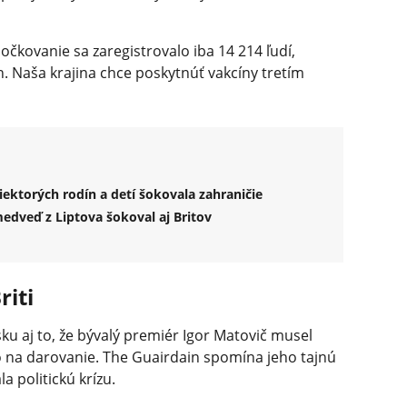
očkovanie sa zaregistrovalo iba 14 214 ľudí,
. Naša krajina chce poskytnúť vakcíny tretím
ktorých rodín a detí šokovala zahraničie
dveď z Liptova šokoval aj Britov
riti
sku aj to, že bývalý premiér Igor Matovič musel
bo na darovanie. The Guairdain spomína jeho tajnú
a politickú krízu.