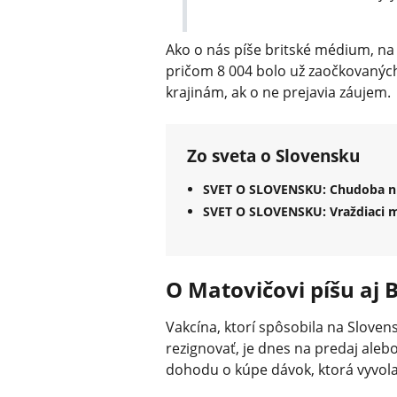
Ako o nás píše britské médium, na 
pričom 8 004 bolo už zaočkovaných
krajinám, ak o ne prejavia záujem.
Zo sveta o Slovensku
SVET O SLOVENSKU: Chudoba nie
SVET O SLOVENSKU: Vraždiaci me
O Matovičovi píšu aj B
Vakcína, ktorí spôsobila na Sloven
rezignovať, je dnes na predaj ale
dohodu o kúpe dávok, ktorá vyvolal