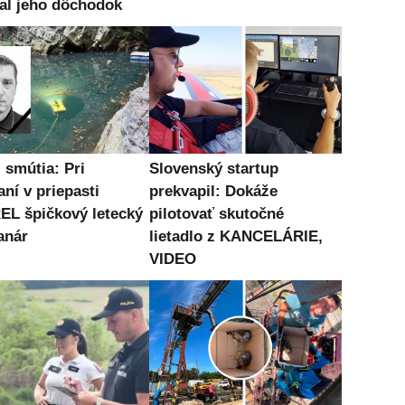
al jeho dôchodok
 smútia: Pri
Slovenský startup
ní v priepasti
prekvapil: Dokáže
L špičkový letecký
pilotovať skutočné
anár
lietadlo z KANCELÁRIE,
VIDEO