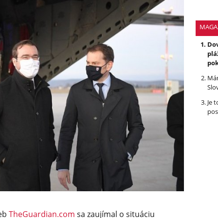
MAGA
Dov
plá
po
Mám
Slo
Je 
pos
web
TheGuardian.com
sa zaujímal o situáciu