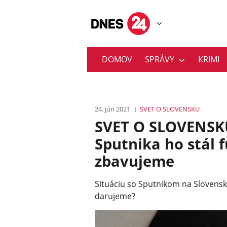
DOMOV
SPRÁVY
KRIMI
24. jún 2021
SVET O SLOVENSKU
SVET O SLOVENSK
Sputnika ho stál f
zbavujeme
Situáciu so Sputnikom na Slovensku
darujeme?