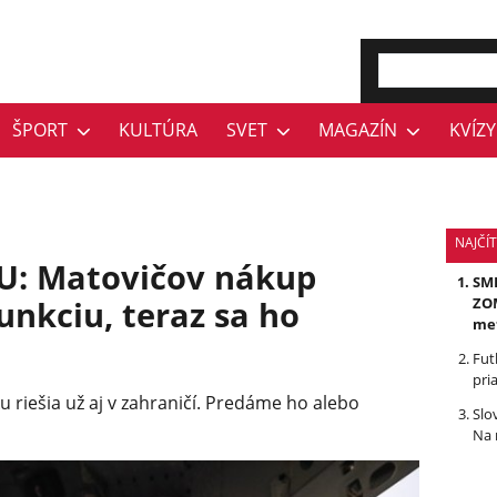
ŠPORT
KULTÚRA
SVET
MAGAZÍN
KVÍZY
NAJČÍ
U: Matovičov nákup
SMR
unkciu, teraz sa ho
ZOM
me
Fut
pri
 riešia už aj v zahraničí. Predáme ho alebo
Slo
Na 