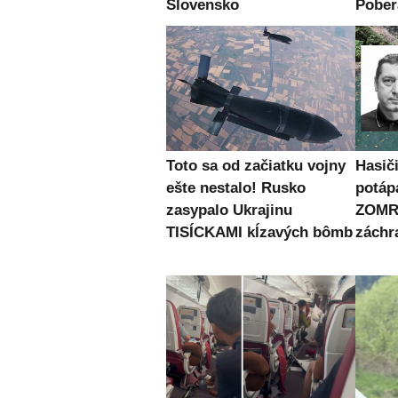
Slovensko
Pober
Toto sa od začiatku vojny
Hasiči
ešte nestalo! Rusko
potápa
zasypalo Ukrajinu
ZOMRE
TISÍCKAMI kĺzavých bômb
záchr