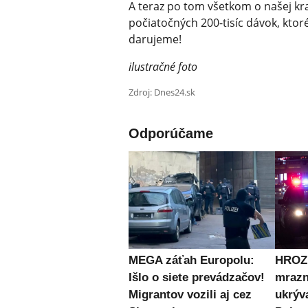
A teraz po tom všetkom o našej kra
počiatočných 200-tisíc dávok, kto
darujeme!
ilustračné foto
Zdroj: Dnes24.sk
Odporúčame
MEGA záťah Europolu:
HROZN
Išlo o siete prevádzačov!
mrazn
Migrantov vozili aj cez
ukrýv