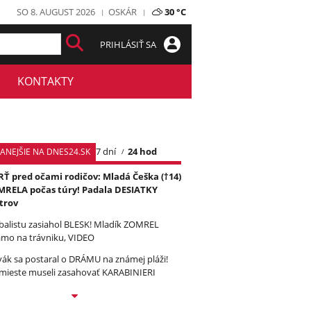
SO 8. AUGUST 2026
OSKÁR
30 °C
PRIHLÁSIŤ SA
KONTAKTY
7 dní
24 hod
TANEJŠIE NA DNES24.SK
Ť pred očami rodičov: Mladá Češka (†14)
RELA počas túry! Padala DESIATKY
trov
balistu zasiahol BLESK! Mladík ZOMREL
amo na trávniku, VIDEO
vák sa postaral o DRÁMU na známej pláži!
mieste museli zasahovať KARABINIERI