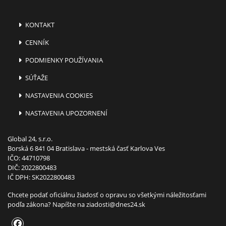
KONTAKT
CENNÍK
PODMIENKY POUŽÍVANIA
SÚŤAŽE
NASTAVENIA COOKIES
NASTAVENIA UPOZORNENÍ
Global 24, s.r.o.
Borská 6 841 04 Bratislava - mestská časť Karlova Ves
IČO: 44710798
DIČ: 2022800483
IČ DPH: SK2022800483
Chcete podať oficiálnu žiadosť o opravu so všetkými náležitosťami
podľa zákona? Napíšte na
ziadosti@dnes24.sk