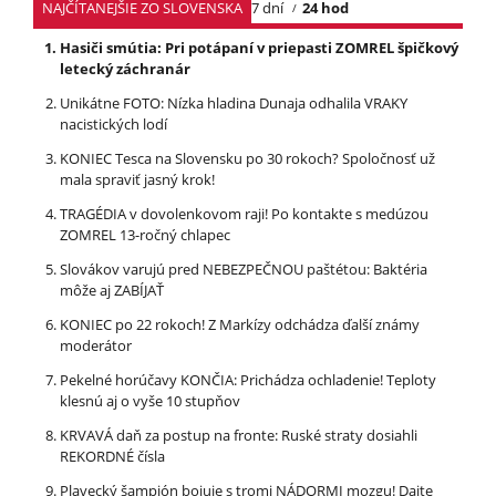
NAJČÍTANEJŠIE ZO SLOVENSKA
7 dní
24 hod
Hasiči smútia: Pri potápaní v priepasti ZOMREL špičkový
letecký záchranár
Unikátne FOTO: Nízka hladina Dunaja odhalila VRAKY
nacistických lodí
KONIEC Tesca na Slovensku po 30 rokoch? Spoločnosť už
mala spraviť jasný krok!
TRAGÉDIA v dovolenkovom raji! Po kontakte s medúzou
ZOMREL 13-ročný chlapec
Slovákov varujú pred NEBEZPEČNOU paštétou: Baktéria
môže aj ZABÍJAŤ
KONIEC po 22 rokoch! Z Markízy odchádza ďalší známy
moderátor
Pekelné horúčavy KONČIA: Prichádza ochladenie! Teploty
klesnú aj o vyše 10 stupňov
KRVAVÁ daň za postup na fronte: Ruské straty dosiahli
REKORDNÉ čísla
Plavecký šampión bojuje s tromi NÁDORMI mozgu! Dajte