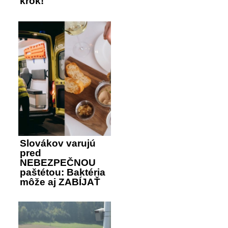
krok!
Slovákov varujú
pred
NEBEZPEČNOU
paštétou: Baktéria
môže aj ZABÍJAŤ