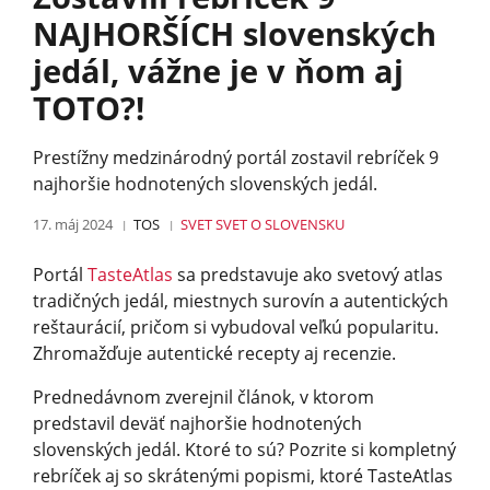
NAJHORŠÍCH slovenských
jedál, vážne je v ňom aj
TOTO?!
Prestížny medzinárodný portál zostavil rebríček 9
najhoršie hodnotených slovenských jedál.
17. máj 2024
TOS
SVET
SVET O SLOVENSKU
Portál
TasteAtlas
sa predstavuje ako svetový atlas
tradičných jedál, miestnych surovín a autentických
reštaurácií, pričom si vybudoval veľkú popularitu.
Zhromažďuje autentické re­cepty aj recenzie.
Prednedávnom zverejnil článok, v ktorom
predstavil deväť najhoršie hodnotených
slovenských jedál. Ktoré to sú? Pozrite si kompletný
rebríček aj so skrátenými popismi, ktoré TasteAtlas