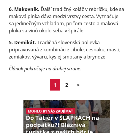
6. Makovník.
Ďalší tradičný koláč v rebríčku, kde sa
maková plnka dáva medzi vrstvy cesta. Vyznačuje
sa jedinečným vzhľadom, pričom cesto a maková
plnka sa vinú okolo seba v špirále.
5. Demikát.
Tradičná slovenská polievka
pripravovaná z kombinácie cibule, cesnaku, masti,
zemiakov, vývaru, kyslej smotany a bryndze.
Článok pokračuje na druhej strane.
1
2
>
MOHLO BY VÁS ZAUJÍMAŤ
Do Tatier v ŠĽAPKÁCH na
podpätku?! Bláznivá
turistka z našich hôr je