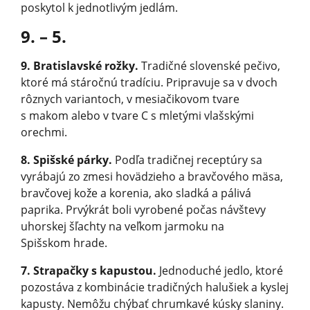
poskytol k jednotlivým jedlám.
9. – 5.
9. Bratislavské rožky.
Tradičné slovenské pečivo,
ktoré má stáročnú tradíciu. Pripravuje sa v dvoch
rôznych variantoch, v mesiačikovom tvare
s makom alebo v tvare C s mletými vlašskými
orechmi.
8. Spišské párky.
Podľa tradičnej receptúry sa
vyrábajú zo zmesi hovädzieho a bravčového mäsa,
bravčovej kože a korenia, ako sladká a pálivá
paprika. Prvýkrát boli vyrobené počas návštevy
uhorskej šľachty na veľkom jarmoku na
Spišskom hrade.
7. Strapačky s kapustou.
Jednoduché jedlo, ktoré
pozostáva z kombinácie tradičných ha­lušiek a kyslej
kapusty. Nemôžu chýbať chrumkavé kúsky slaniny.