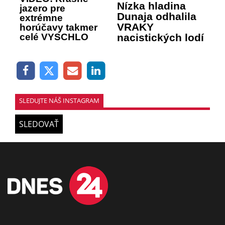
Nízka hladina
jazero pre
Dunaja odhalila
extrémne
VRAKY
horúčavy takmer
nacistických lodí
celé VYSCHLO
SLEDUJTE NÁŠ INSTAGRAM
SLEDOVAŤ