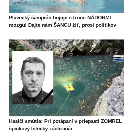
Plavecký šampión bojuje s tromi NÁDORMI
mozgu! Dajte nám ŠANCU žiť, prosí politikov
Hasiči smútia: Pri potápaní v priepasti ZOMREL
špičkový letecký záchranár