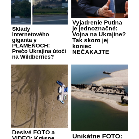
Vyjadrenie Putina
je jednoznačné:
Sklady
Vojna na Ukrajine?
internetového
giganta v
Tak skoro jej
PLAMEŇOCH:
koniec
Prečo Ukrajina útočí
NEČAKAJTE
na Wildberries?
Desivé FOTO a
Unikátne FOTO:
VIDEO: Krásne