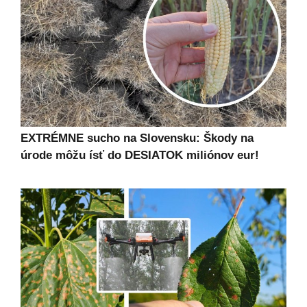
EXTRÉMNE sucho na Slovensku: Škody na
úrode môžu ísť do DESIATOK miliónov eur!