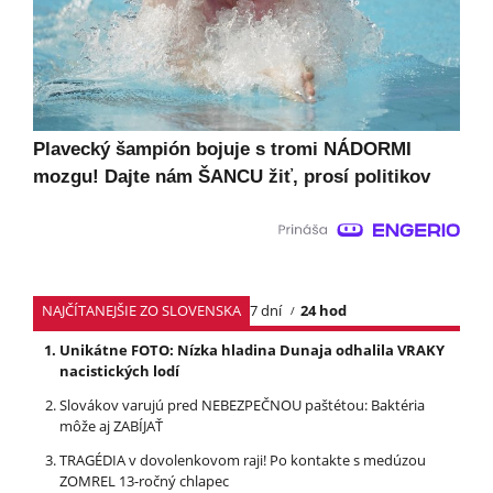
Plavecký šampión bojuje s tromi NÁDORMI
mozgu! Dajte nám ŠANCU žiť, prosí politikov
NAJČÍTANEJŠIE ZO SLOVENSKA
7 dní
24 hod
Unikátne FOTO: Nízka hladina Dunaja odhalila VRAKY
nacistických lodí
Slovákov varujú pred NEBEZPEČNOU paštétou: Baktéria
môže aj ZABÍJAŤ
TRAGÉDIA v dovolenkovom raji! Po kontakte s medúzou
ZOMREL 13-ročný chlapec