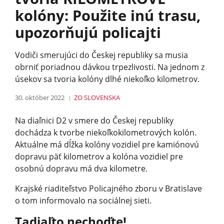
kolóny: Použite inú trasu,
upozorňujú policajti
Vodiči smerujúci do Českej republiky sa musia
obrniť poriadnou dávkou trpezlivosti. Na jednom z
úsekov sa tvoria kolóny dlhé niekoľko kilometrov.
30. október 2022
ZO SLOVENSKA
Na diaľnici D2 v smere do Českej republiky
dochádza k tvorbe niekoľkokilome­trových kolón.
Aktuálne má dĺžka kolóny vozidiel pre kamiónovú
dopravu päť kilometrov a kolóna vozidiel pre
osobnú dopravu má dva kilometre.
Krajské riaditeľstvo Policajného zboru v Bratislave
o tom informovalo na sociálnej sieti.
Tadiaľto nechoďte!