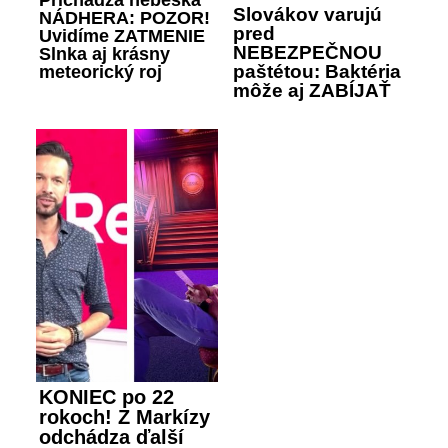
Prichádza nebeská
Slovákov varujú
NÁDHERA: POZOR!
pred
Uvidíme ZATMENIE
NEBEZPEČNOU
Slnka aj krásny
paštétou: Baktéria
meteorický roj
môže aj ZABÍJAŤ
KONIEC po 22
rokoch! Z Markízy
odchádza ďalší