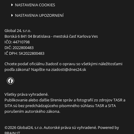
NASTAVENIA COOKIES
NASTAVENIA UPOZORNENÍ
Global 24, s.r.o.
Borská 6 841 04 Bratislava - mestská časť Karlova Ves
IČO: 44710798
DIČ: 2022800483
IČ DPH: SK2022800483
Chcete podať oficiálnu žiadosť o opravu so všetkými náležitosťami
podľa zákona? Napíšte na
ziadosti@dnes24.sk
Všetky práva vyhradené.
Publikovanie alebo ďalšie šírenie správ a fotografií zo zdrojov TASR a
SITA sú bez predchádzajúceho písomného súhlasu TASR a SITA
porušením autorského zákona.
©2026 Global24, s.r.o. Autorské práva sú vyhradené. Powered by
BRAIN:IT