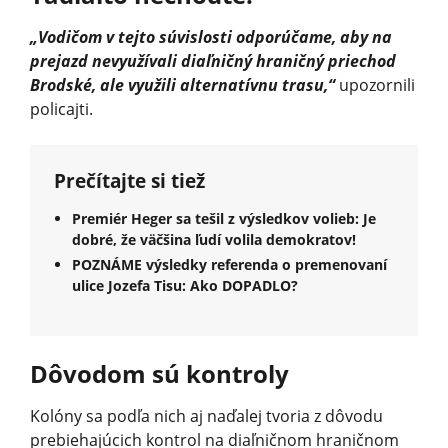
„Vodičom v tejto súvislosti odporúčame, aby na
prejazd nevyužívali diaľničný hraničný priechod
Brodské, ale využili alternatívnu trasu,“
upozornili
policajti.
Prečítajte si tiež
Premiér Heger sa tešil z výsledkov volieb: Je
dobré, že väčšina ľudí volila demokratov!
POZNÁME výsledky referenda o premenovaní
ulice Jozefa Tisu: Ako DOPADLO?
Dôvodom sú kontroly
Kolóny sa podľa nich aj naďalej tvoria z dôvodu
prebiehajúcich kontrol na diaľničnom hraničnom