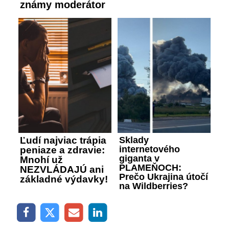
známy moderátor
Ľudí najviac trápia
Sklady
internetového
peniaze a zdravie:
giganta v
Mnohí už
PLAMEŇOCH:
NEZVLÁDAJÚ ani
Prečo Ukrajina útočí
základné výdavky!
na Wildberries?