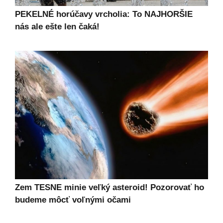
PEKELNÉ horúčavy vrcholia: To NAJHORŠIE
nás ale ešte len čaká!
Zem TESNE minie veľký asteroid! Pozorovať ho
budeme môcť voľnými očami