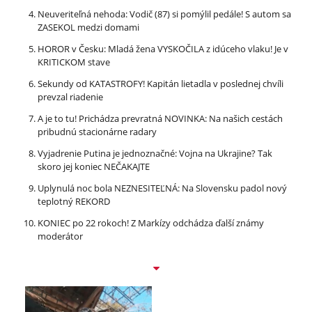
Neuveriteľná nehoda: Vodič (87) si pomýlil pedále! S autom sa
ZASEKOL medzi domami
HOROR v Česku: Mladá žena VYSKOČILA z idúceho vlaku! Je v
KRITICKOM stave
Sekundy od KATASTROFY! Kapitán lietadla v poslednej chvíli
prevzal riadenie
A je to tu! Prichádza prevratná NOVINKA: Na našich cestách
pribudnú stacionárne radary
Vyjadrenie Putina je jednoznačné: Vojna na Ukrajine? Tak
skoro jej koniec NEČAKAJTE
Uplynulá noc bola NEZNESITEĽNÁ: Na Slovensku padol nový
teplotný REKORD
KONIEC po 22 rokoch! Z Markízy odchádza ďalší známy
moderátor