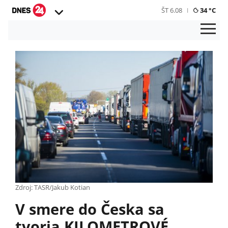
ŠT 6.08
34 °C
Zdroj: TASR/Jakub Kotian
V smere do Česka sa
tvoria KILOMETROVÉ