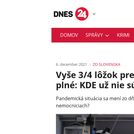
DOMOV
SPRÁVY
KRIMI
6. december 2021
ZO SLOVENSKA
Vyše 3/4 lôžok pr
plné: KDE už nie s
Pandemická situácia sa mení zo dň
nemocniciach?