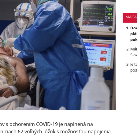
MAGA
Dov
plá
po
Mám
Slo
Je 
pos
tov s ochorením COVID-19 je naplnená na
cniciach 62 voľných lôžok s možnosťou napojenia