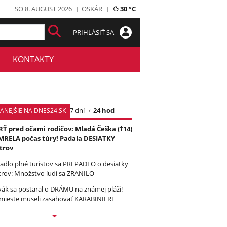
SO 8. AUGUST 2026
OSKÁR
30 °C
PRIHLÁSIŤ SA
KONTAKTY
7 dní
24 hod
TANEJŠIE NA DNES24.SK
Ť pred očami rodičov: Mladá Češka (†14)
RELA počas túry! Padala DESIATKY
trov
tadlo plné turistov sa PREPADLO o desiatky
rov: Množstvo ľudí sa ZRANILO
vák sa postaral o DRÁMU na známej pláži!
mieste museli zasahovať KARABINIERI