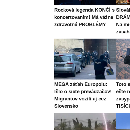
Rocková legenda KONČÍ s
Slová
koncertovaním! Má vážne
DRÁMU
zdravotné PROBLÉMY
Na mi
zasah
MEGA záťah Europolu:
Toto 
Išlo o siete prevádzačov!
ešte 
Migrantov vozili aj cez
zasyp
Slovensko
TISÍC