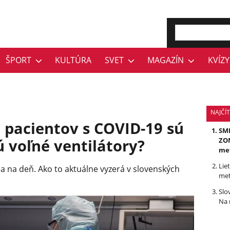
ŠPORT
KULTÚRA
SVET
MAGAZÍN
KVÍZY
NAJČÍ
e pacientov s COVID-19 sú
SMR
ú voľné ventilátory?
ZOM
me
Lie
a na deň. Ako to aktuálne vyzerá v slovenských
met
Slo
Na 