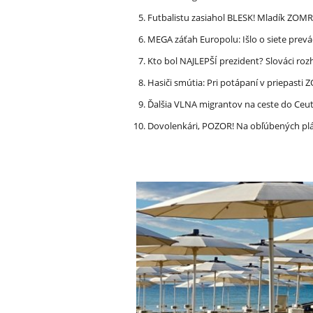
Futbalistu zasiahol BLESK! Mladík ZOM
MEGA záťah Europolu: Išlo o siete prevá
Kto bol NAJLEPŠÍ prezident? Slováci ro
Hasiči smútia: Pri potápaní v priepasti
Ďalšia VLNA migrantov na ceste do Ceu
Dovolenkári, POZOR! Na obľúbených pl