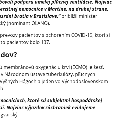
ebovali podporu umelej pľúcnej ventilácie. Najviac
erzitnej nemocnice v Martine, na druhej strane,
srdní bratia v Bratislave,“
priblížil minister
rský (nominant OĽANO).
j prevozy pacientov s ochorením COVID-19, ktorí si
to pacientov bolo 137.
zdov?
ú membránovú oxygenáciu krvi (ECMO) je šesť.
a v Národnom ústave tuberkulózy, pľúcnych
o Vyšných Hágoch a jeden vo Východoslovenskom
b.
mocniciach, ktoré sú subjektmi hospodárskej
cií. Najviac výjazdov záchraniek evidujeme
ngvarský.