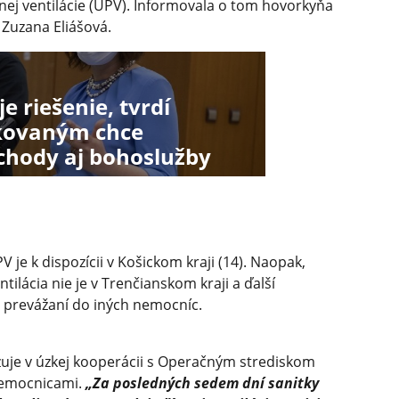
ej ventilácie (UPV). Informovala o tom hovorkyňa
 Zuzana Eliášová.
e riešenie, tvrdí
kovaným chce
bchody aj bohoslužby
 je k dispozícii v Košickom kraji (14). Naopak,
tilácia nie je v Trenčianskom kraji a ďalší
y prevážaní do iných nemocníc.
izuje v úzkej kooperácii s Operačným strediskom
 nemocnicami.
„Za posledných sedem dní sanitky