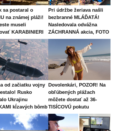
k sa postaral o
Pri údržbe žeriava našli
 na známej pláži!
bezbranné MLÁĎATÁ!
este museli
Nasledovala odvážna
ovať KARABINIERI
ZÁCHRANNÁ akcia, FOTO
sa od začiatku vojny
Dovolenkári, POZOR! Na
nestalo! Rusko
obľúbených plážach
alo Ukrajinu
môžete dostať až 36-
KAMI kĺzavých bômb
TISÍCOVÚ pokutu