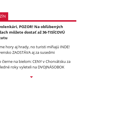
ZÍN
olenkári, POZOR! Na obľúbených
žach môžete dostať až 36-TISÍCOVÚ
kutu
e hory aj hrady, no turisti míňajú INDE!
vensko ZAOSTÁVA aj za susedmi
to čierne na bielom: CENY v Chorvátsku za
ledné roky vyleteli na DVOJNÁSOBOK