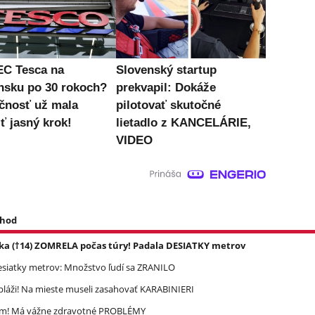
C Tesca na
Slovenský startup
nsku po 30 rokoch?
prekvapil: Dokáže
čnosť už mala
pilotovať skutočné
ť jasný krok!
lietadlo z KANCELÁRIE,
VIDEO
 hod
ka (†14) ZOMRELA počas túry! Padala DESIATKY metrov
esiatky metrov: Množstvo ľudí sa ZRANILO
pláži! Na mieste museli zasahovať KARABINIERI
ím! Má vážne zdravotné PROBLÉMY