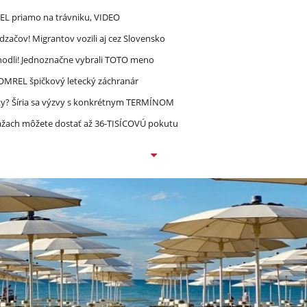
REL priamo na trávniku, VIDEO
dzačov! Migrantov vozili aj cez Slovensko
zhodli! Jednoznačne vybrali TOTO meno
 ZOMREL špičkový letecký záchranár
ty? Šíria sa výzvy s konkrétnym TERMÍNOM
ážach môžete dostať až 36-TISÍCOVÚ pokutu