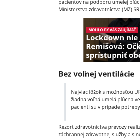
pacientov na podporu umelej pľúcn
Ministerstva zdravotníctva (MZ) SR
MOHLO BY VÁS ZAUJÍMAŤ
Lockdown nie j
Remišová: Oč
sprístupniť o
Bez voľnej ventilácie
Najviac lôžok s možnosťou UPV
žiadna voľná umelá pľúcna ven
pacienti sú v prípade potreb
Rezort zdravotníctva prevozy real
záchrannej zdravotnej služby a s