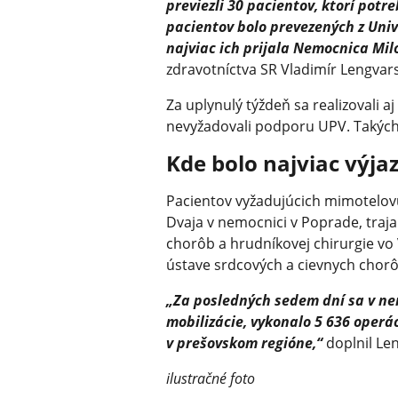
previezli 30 pacientov, ktorí potr
pacientov bolo prevezených z Univ
najviac ich prijala Nemocnica Milo
zdravotníctva SR Vladimír Lengva
Za uplynulý týždeň sa realizovali a
nevyžadovali podporu UPV. Takých
Kde bolo najviac výja
Pacientov vyžadujúcich mimotelov
Dvaja v nemocnici v Poprade, traj
chorôb a hrudníkovej chirurgie v
ústave srdcových a cievnych chorô
„Za posledných sedem dní sa v ne
mobilizácie, vykonalo 5 636 operá
v prešovskom regióne,“
doplnil Le
ilustračné foto