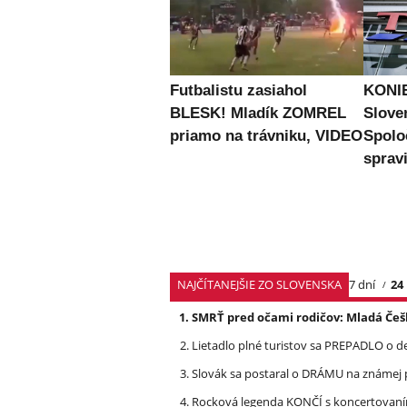
Futbalistu zasiahol
KONIE
BLESK! Mladík ZOMREL
Slove
priamo na trávniku, VIDEO
Spolo
spravi
NAJČÍTANEJŠIE ZO SLOVENSKA
7 dní
24
SMRŤ pred očami rodičov: Mladá Češ
Lietadlo plné turistov sa PREPADLO o d
Slovák sa postaral o DRÁMU na známej 
Rocková legenda KONČÍ s koncertovan