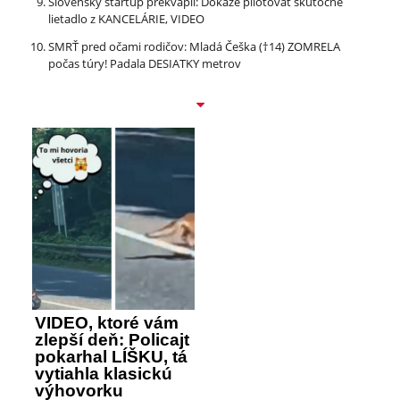
Slovenský startup prekvapil: Dokáže pilotovať skutočné
lietadlo z KANCELÁRIE, VIDEO
SMRŤ pred očami rodičov: Mladá Češka (†14) ZOMRELA
počas túry! Padala DESIATKY metrov
VIDEO, ktoré vám
zlepší deň: Policajt
pokarhal LÍŠKU, tá
vytiahla klasickú
výhovorku