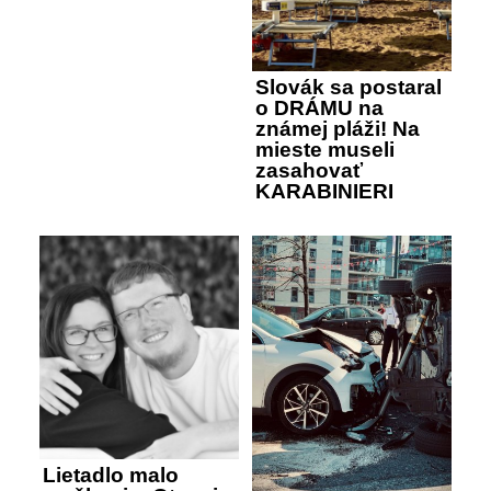
Slovák sa postaral
o DRÁMU na
známej pláži! Na
mieste museli
zasahovať
KARABINIERI
Lietadlo malo