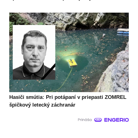
Hasiči smútia: Pri potápaní v priepasti ZOMREL
špičkový letecký záchranár