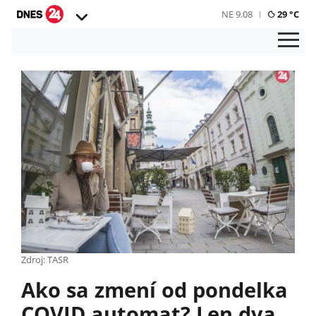
NE 9.08
29 °C
Zdroj: TASR
Ako sa zmení od pondelka
COVID automat? Len dva