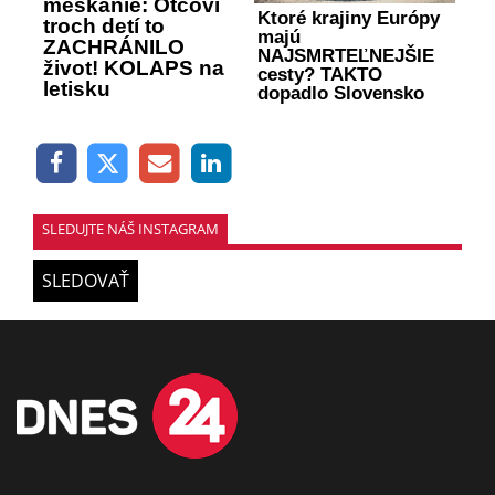
meškanie: Otcovi
Ktoré krajiny Európy
troch detí to
majú
ZACHRÁNILO
NAJSMRTEĽNEJŠIE
život! KOLAPS na
cesty? TAKTO
letisku
dopadlo Slovensko
SLEDUJTE NÁŠ INSTAGRAM
SLEDOVAŤ