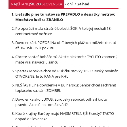
NAJČÍTANEJŠIE ZO SLOVENSKA
7 dní
24 hod
Lietadlo plné turistov sa PREPADLO o desiatky metrov:
Množstvo ľudí sa ZRANILO
Po operácii mala strašné bolesti: ŠOK! V tele jej nechali 18-
centimetrové nožnice
Dovolenkári, POZOR! Na obľúbených plážach môžete dostať
až 36-TISÍCOVÚ pokutu
Chcete sa stať boháčom? Ak ste niektoré z TÝCHTO znamení,
máte vraj najväčšiu šancu
Spartak Moskva chce od Ružičku stovky TISÍC! Ruský novinár
OTVORENE: Je to RANA pre KHL
NEŠŤASTIE na dovolenke v Bulharsku: Senior chcel zachrániť
topiaceho sa, sám ZOMREL
Dovolenka ako LUXUS: Európsky rebríček odhalil krutú
pravdu! Ako sú na tom Slováci?
Ktoré krajiny Európy majú NAJSMRTEĽNEJŠIE cesty? TAKTO
dopadlo Slovensko