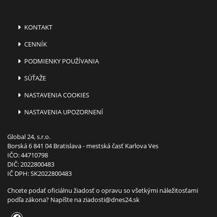
KONTAKT
CENNÍK
PODMIENKY POUŽÍVANIA
SÚŤAŽE
NASTAVENIA COOKIES
NASTAVENIA UPOZORNENÍ
Global 24, s.r.o.
Borská 6 841 04 Bratislava - mestská časť Karlova Ves
IČO: 44710798
DIČ: 2022800483
IČ DPH: SK2022800483
Chcete podať oficiálnu žiadosť o opravu so všetkými náležitosťami
podľa zákona? Napíšte na
ziadosti@dnes24.sk