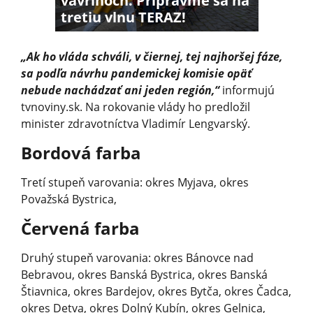
vavrínoch. Pripravme sa na
tretiu vlnu TERAZ!
„Ak ho vláda schváli, v čiernej, tej najhoršej fáze,
sa podľa návrhu pandemickej komisie opäť
nebude nachádzať ani jeden región,“
informujú
tvnoviny.sk. Na rokovanie vlády ho predložil
minister zdravotníctva Vladimír Lengvarský.
Bordová farba
Tretí stupeň varovania: okres Myjava, okres
Považská Bystrica,
Červená farba
Druhý stupeň varovania: okres Bánovce nad
Bebravou, okres Banská Bystrica, okres Banská
Štiavnica, okres Bardejov, okres Bytča, okres Čadca,
okres Detva, okres Dolný Kubín, okres Gelnica,