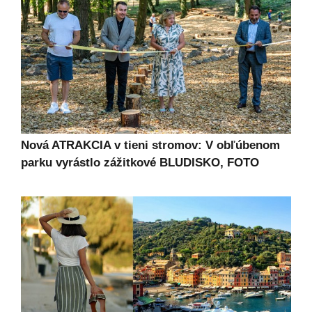
Nová ATRAKCIA v tieni stromov: V obľúbenom
parku vyrástlo zážitkové BLUDISKO, FOTO