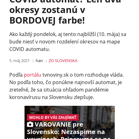
okresy zostanú v
BORDOVEJ farbe!
Ako každý pondelok, aj tento najbližší (10. mája) sa
bude niesť v novom rozdelení okresov na mape
COVID automatu.
5. máj 2021
han
ZO SLOVENSKA
Podľa
portálu
tvnoviny.sk o tom rozhoduje vláda.
No podľa toho, čo ponúkne najnovší automat, je
zreteľné, že sa situácia ohľadom pandémie
koronavírusu na Slovensku zlepšuje.
MOHLO BY VÁS ZAUJÍMAŤ
VAROVANIE pre
Slovensko: Nezaspime na