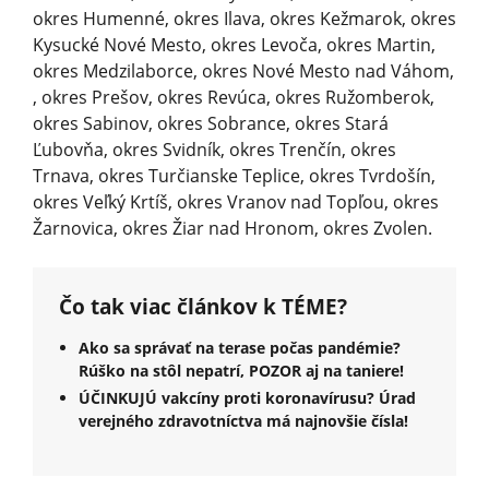
okres Humenné, okres Ilava, okres Kežmarok, okres
Kysucké Nové Mesto, okres Levoča, okres Martin,
okres Medzilaborce, okres Nové Mesto nad Váhom,
, okres Prešov, okres Revúca, okres Ružomberok,
okres Sabinov, okres Sobrance, okres Stará
Ľubovňa, okres Svidník, okres Trenčín, okres
Trnava, okres Turčianske Teplice, okres Tvrdošín,
okres Veľký Krtíš, okres Vranov nad Topľou, okres
Žarnovica, okres Žiar nad Hronom, okres Zvolen.
Čo tak viac článkov k TÉME?
Ako sa správať na terase počas pandémie?
Rúško na stôl nepatrí, POZOR aj na taniere!
ÚČINKUJÚ vakcíny proti koronavírusu? Úrad
verejného zdravotníctva má najnovšie čísla!