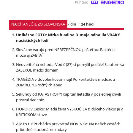
NAJČÍTANEJŠIE ZO SLOVENSKA
7 dní
24 hod
Unikátne FOTO: Nízka hladina Dunaja odhalila VRAKY
nacistických lodí
Slovákov varujú pred NEBEZPEČNOU paštétou: Baktéria
môže aj ZABÍJAŤ
Neuveriteľná nehoda: Vodič (87) si pomýlil pedále! S autom sa
ZASEKOL medzi domami
TRAGÉDIA v dovolenkovom raji! Po kontakte s medúzou
ZOMREL 13-ročný chlapec
Sekundy od KATASTROFY! Kapitán lietadla v poslednej chvíli
prevzal riadenie
HOROR v Česku: Mladá žena VYSKOČILA z idúceho vlaku! Je v
KRITICKOM stave
A je to tu! Prichádza prevratná NOVINKA: Na našich cestách
pribudnú stacionárne radary