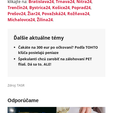
klikajte na:
Bratislava24
,
Trnava24
,
Nitra24
,
Trenčín24
,
Bystrica24
,
Košice24
,
Poprad24
,
Prešov24
,
Žiar24
,
Považská24
,
Rožňava24
,
Michalovce24
,
Žilina24
.
Ďalšie aktuálne témy
Čakáte na 300 eur po očkovaní? Podľa TOHTO
kľúča posielajú peniaze
Špekulanti chcú zarobiť na zálohovaní PET
fliaš. Dá sa to, ALE!
Zdroj: TASR
Odporúčame