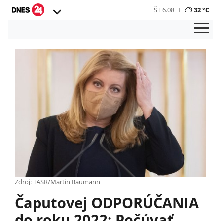
ŠT 6.08
32 °C
Zdroj: TASR/Martin Baumann
Čaputovej ODPORÚČANIA
do roku 2022: Počúvať