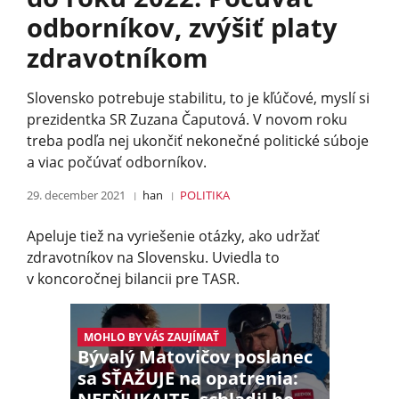
odborníkov, zvýšiť platy
zdravotníkom
Slovensko potrebuje stabilitu, to je kľúčové, myslí si
prezidentka SR Zuzana Čaputová. V novom roku
treba podľa nej ukončiť nekonečné politické súboje
a viac počúvať odborníkov.
29. december 2021
han
POLITIKA
Apeluje tiež na vyriešenie otázky, ako udržať
zdravotníkov na Slovensku. Uviedla to
v koncoročnej bilancii pre TASR.
MOHLO BY VÁS ZAUJÍMAŤ
Bývalý Matovičov poslanec
sa SŤAŽUJE na opatrenia: