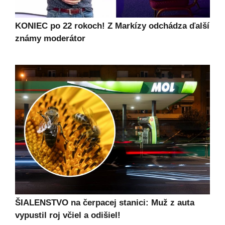
KONIEC po 22 rokoch! Z Markízy odchádza ďalší
známy moderátor
ŠIALENSTVO na čerpacej stanici: Muž z auta
vypustil roj včiel a odišiel!