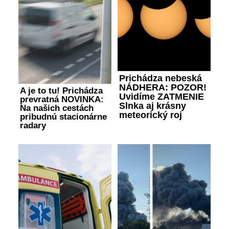
Prichádza nebeská
NÁDHERA: POZOR!
A je to tu! Prichádza
Uvidíme ZATMENIE
prevratná NOVINKA:
Slnka aj krásny
Na našich cestách
meteorický roj
pribudnú stacionárne
radary