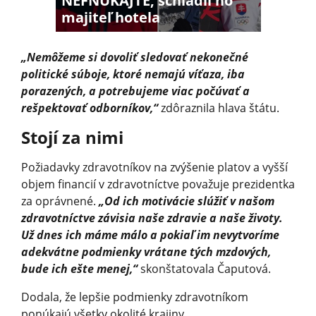
NEFŇUKAJTE, schladil ho
majiteľ hotela
„Nemôžeme si dovoliť sledovať nekonečné
politické súboje, ktoré nemajú víťaza, iba
porazených, a potrebujeme viac počúvať a
rešpektovať odborníkov,“
zdôraznila hlava štátu.
Stojí za nimi
Požiadavky zdravotníkov na zvýšenie platov a vyšší
objem financií v zdravotníctve považuje prezidentka
za oprávnené.
„Od ich motivácie slúžiť v našom
zdravotníctve závisia naše zdravie a naše životy.
Už dnes ich máme málo a pokiaľ im nevytvoríme
adekvátne podmienky vrátane tých mzdových,
bude ich ešte menej,“
skonštatovala Čaputová.
Dodala, že lepšie podmienky zdravotníkom
ponúkajú všetky okolité krajiny.