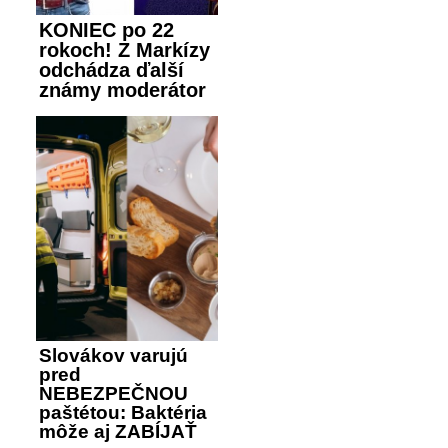
KONIEC po 22
rokoch! Z Markízy
odchádza ďalší
známy moderátor
Slovákov varujú
pred
NEBEZPEČNOU
paštétou: Baktéria
môže aj ZABÍJAŤ