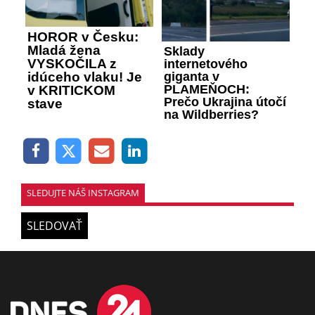
HOROR v Česku:
Mladá žena
Sklady
VYSKOČILA z
internetového
giganta v
idúceho vlaku! Je
PLAMEŇOCH:
v KRITICKOM
Prečo Ukrajina útočí
stave
na Wildberries?
SLEDUJTE NÁŠ INSTAGRAM
SLEDOVAŤ