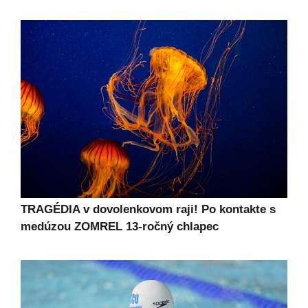
TRAGÉDIA v dovolenkovom raji! Po kontakte s
medúzou ZOMREL 13-ročný chlapec