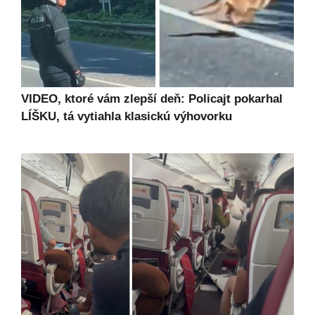
VIDEO, ktoré vám zlepší deň: Policajt pokarhal
LÍŠKU, tá vytiahla klasickú výhovorku