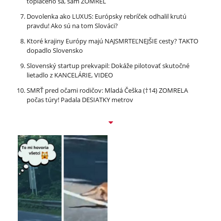
topiaceho sa, sám ZOMREL
Dovolenka ako LUXUS: Európsky rebríček odhalil krutú
pravdu! Ako sú na tom Slováci?
Ktoré krajiny Európy majú NAJSMRTEĽNEJŠIE cesty? TAKTO
dopadlo Slovensko
Slovenský startup prekvapil: Dokáže pilotovať skutočné
lietadlo z KANCELÁRIE, VIDEO
SMRŤ pred očami rodičov: Mladá Češka (†14) ZOMRELA
počas túry! Padala DESIATKY metrov