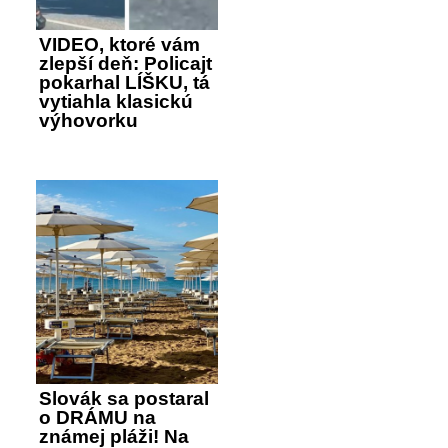
VIDEO, ktoré vám
zlepší deň: Policajt
pokarhal LÍŠKU, tá
vytiahla klasickú
výhovorku
Slovák sa postaral
o DRÁMU na
známej pláži! Na