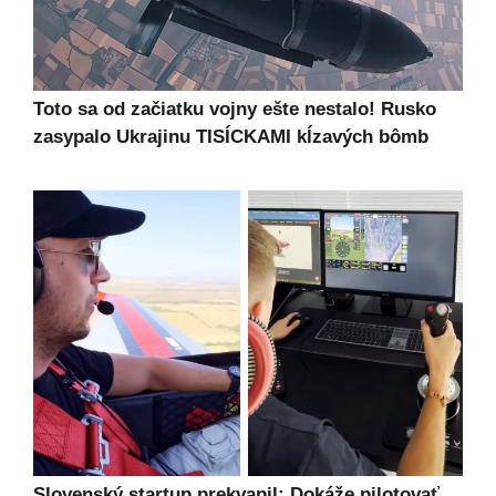
Toto sa od začiatku vojny ešte nestalo! Rusko
zasypalo Ukrajinu TISÍCKAMI kĺzavých bômb
Slovenský startup prekvapil: Dokáže pilotovať