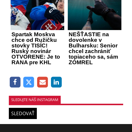
Spartak Moskva
NEŠŤASTIE na
chce od Ružičku
dovolenke v
stovky TISÍC!
Bulharsku: Senior
Ruský novinár
chcel zachrániť
OTVORENE: Je to
topiaceho sa, sám
RANA pre KHL
ZOMREL
SLEDUJTE NÁŠ INSTAGRAM
SLEDOVAŤ