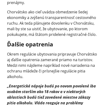
prenájmy.
Chorvátsko ako cieľ uvádza obmedzenie šedej
ekonomiky a zvýšenú transparentnosť cestovného
ruchu. Ak teda plánujete dovolenku v Chorvátsku,
mali by ste sa uistiť, že ubytovanie, po ktorom
pokukujete, má štátom pridelené registračné číslo.
Ďalšie opatrenia
Okrem regulácie ubytovania pripravuje Chorvátsko
aj ďalšie opatrenia zamerané priamo na turistov.
Medzi nimi nájdeme napríklad nové nariadenia na
ochranu mládeže či prísnejšie regulácie pitia
alkoholu.
„Energetické nápoje budú po novom povolené iba
osobám starším ako 18 rokov a v niektorých
oblastiach budú tiež zavedené miestne zákazy
pitia alkoholu. Vláda reaguje na problémy