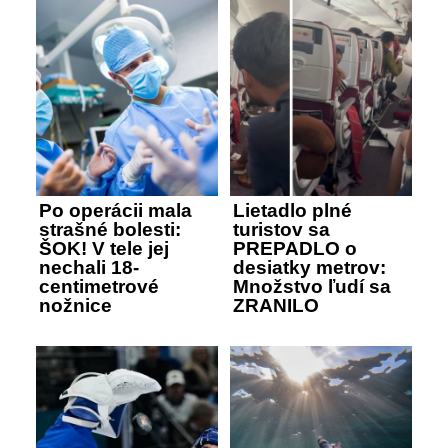
Po operácii mala
Lietadlo plné
strašné bolesti:
turistov sa
ŠOK! V tele jej
PREPADLO o
nechali 18-
desiatky metrov:
centimetrové
Množstvo ľudí sa
nožnice
ZRANILO