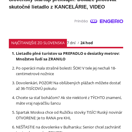
skutočné lietadlo z KANCELÁRIE, VIDEO
NAJČÍTANEJŠIE ZO SLOVENSKA
7 dní
24 hod
Lietadlo plné turistov sa PREPADLO o desiatky metrov:
Množstvo ľudí sa ZRANILO
Po operácii mala strašné bolesti: ŠOK! V tele jej nechali 18-
centimetrové nožnice
Dovolenkári, POZOR! Na obľúbených plážach môžete dostať
až 36-TISÍCOVÚ pokutu
Chcete sa stať boháčom? Ak ste niektoré z TÝCHTO znamení,
máte vraj najväčšiu šancu
Spartak Moskva chce od Ružičku stovky TISÍC! Ruský novinár
OTVORENE: Je to RANA pre KHL
NEŠŤASTIE na dovolenke v Bulharsku: Senior chcel zachrániť