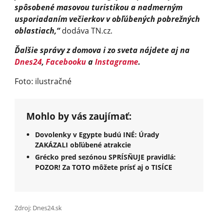
spôsobené masovou turistikou a nadmerným
usporiadaním večierkov v obľúbených pobrežných
oblastiach,“
dodáva TN.cz.
Ďalšie správy z domova i zo sveta nájdete aj na
Dnes24
,
Facebooku
a
Instagrame
.
Foto: ilustračné
Mohlo by vás zaujímať:
Dovolenky v Egypte budú INÉ: Úrady
ZAKÁZALI obľúbené atrakcie
Grécko pred sezónou SPRÍSŇUJE pravidlá:
POZOR! Za TOTO môžete prísť aj o TISÍCE
Zdroj: Dnes24.sk