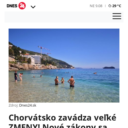
NE 9.08
29 °C
Zdroj:
Dnes24.sk
Chorvátsko zavádza veľké
ZMENY! Nové zákony sa