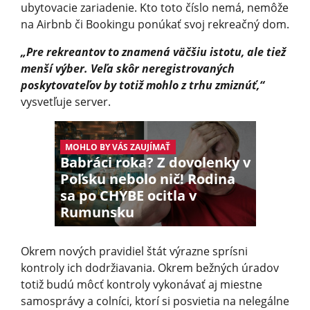
ubytovacie zariadenie. Kto toto číslo nemá, nemôže
na Airbnb či Bookingu ponúkať svoj rekreačný dom.
„Pre rekreantov to znamená väčšiu istotu, ale tiež
menší výber. Veľa skôr neregistrovaných
poskytovateľov by totiž mohlo z trhu zmiznúť,“
vysvetľuje server.
MOHLO BY VÁS ZAUJÍMAŤ
Babráci roka? Z dovolenky v
Poľsku nebolo nič! Rodina
sa po CHYBE ocitla v
Rumunsku
Okrem nových pravidiel štát výrazne sprísni
kontroly ich dodržiavania. Okrem bežných úradov
totiž budú môcť kontroly vykonávať aj miestne
samosprávy a colníci, ktorí si posvietia na nelegálne