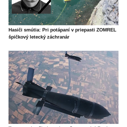
Hasiči smútia: Pri potápaní v priepasti ZOMREL
špičkový letecký záchranár