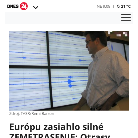
NE 9.08
21 °C
Zdroj: TASR/Remi Barron
Európu zasiahlo silné
ZEMETRASENIE: Otrasy