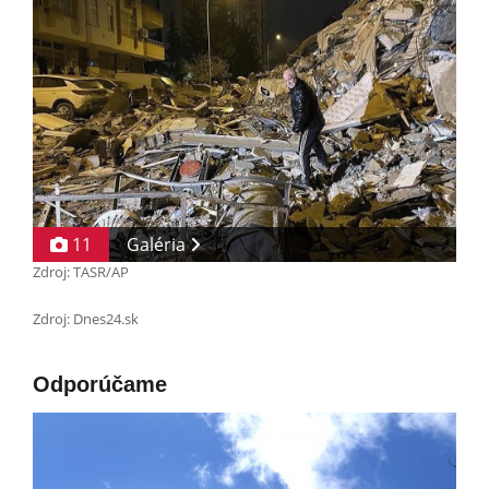
11
Galéria
Zdroj: TASR/AP
Zdroj: Dnes24.sk
Odporúčame