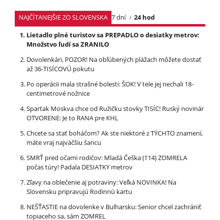
NAJČÍTANEJŠIE ZO SLOVENSKA
7 dní
24 hod
Lietadlo plné turistov sa PREPADLO o desiatky metrov:
Množstvo ľudí sa ZRANILO
Dovolenkári, POZOR! Na obľúbených plážach môžete dostať
až 36-TISÍCOVÚ pokutu
Po operácii mala strašné bolesti: ŠOK! V tele jej nechali 18-
centimetrové nožnice
Spartak Moskva chce od Ružičku stovky TISÍC! Ruský novinár
OTVORENE: Je to RANA pre KHL
Chcete sa stať boháčom? Ak ste niektoré z TÝCHTO znamení,
máte vraj najväčšiu šancu
SMRŤ pred očami rodičov: Mladá Češka (†14) ZOMRELA
počas túry! Padala DESIATKY metrov
Zľavy na oblečenie aj potraviny: Veľká NOVINKA! Na
Slovensku pripravujú Rodinnú kartu
NEŠŤASTIE na dovolenke v Bulharsku: Senior chcel zachrániť
topiaceho sa, sám ZOMREL