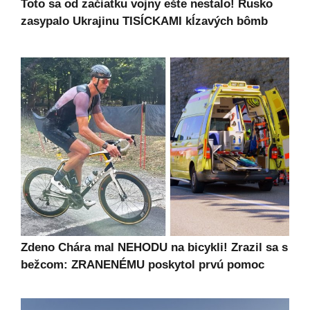
Toto sa od začiatku vojny ešte nestalo! Rusko
zasypalo Ukrajinu TISÍCKAMI kĺzavých bômb
Zdeno Chára mal NEHODU na bicykli! Zrazil sa s
bežcom: ZRANENÉMU poskytol prvú pomoc