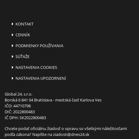
KONTAKT
CENNÍK
PODMIENKY POUŽÍVANIA
SÚŤAŽE
NASTAVENIA COOKIES
NASTAVENIA UPOZORNENÍ
Global 24, s.r.o.
Borská 6 841 04 Bratislava - mestská časť Karlova Ves
IČO: 44710798
DIČ: 2022800483
IČ DPH: SK2022800483
Chcete podať oficiálnu žiadosť o opravu so všetkými náležitosťami
podľa zákona? Napíšte na
ziadosti@dnes24.sk