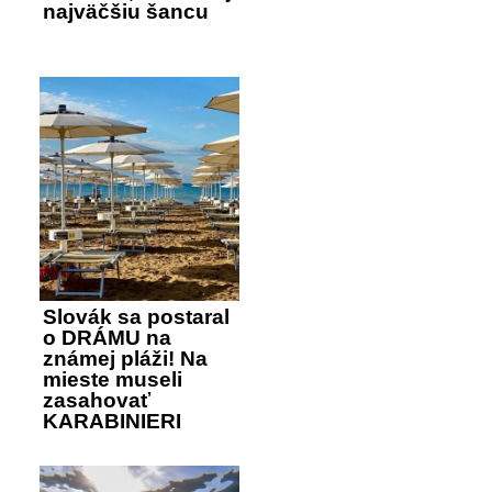
najväčšiu šancu
Slovák sa postaral
o DRÁMU na
známej pláži! Na
mieste museli
zasahovať
KARABINIERI