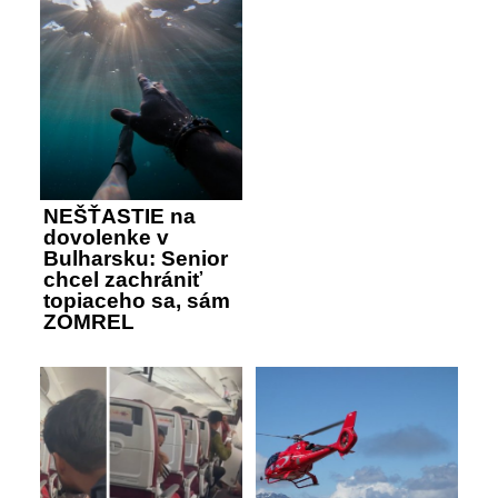
NEŠŤASTIE na
dovolenke v
Bulharsku: Senior
chcel zachrániť
topiaceho sa, sám
ZOMREL