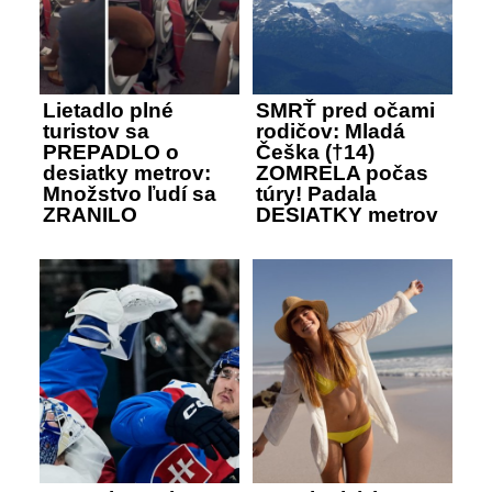
Lietadlo plné
SMRŤ pred očami
turistov sa
rodičov: Mladá
PREPADLO o
Češka (†14)
desiatky metrov:
ZOMRELA počas
Množstvo ľudí sa
túry! Padala
ZRANILO
DESIATKY metrov