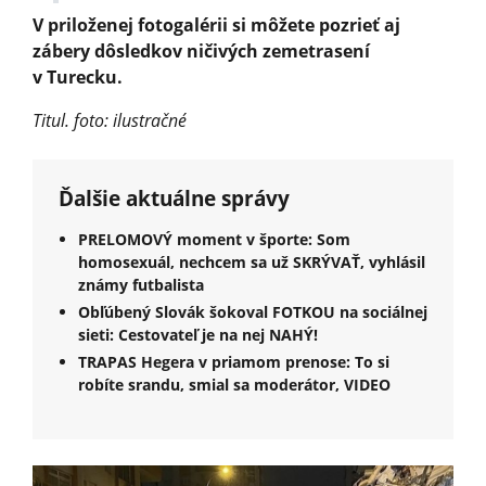
V priloženej fotogalérii si môžete pozrieť aj
zábery dôsledkov ničivých zemetrasení
v Turecku.
Titul. foto: ilustračné
Ďalšie aktuálne správy
PRELOMOVÝ moment v športe: Som
homosexuál, nechcem sa už SKRÝVAŤ, vyhlásil
známy futbalista
Obľúbený Slovák šokoval FOTKOU na sociálnej
sieti: Cestovateľ je na nej NAHÝ!
TRAPAS Hegera v priamom prenose: To si
robíte srandu, smial sa moderátor, VIDEO