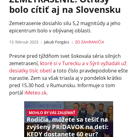
bolo cítiť aj na Slovensku
Zemetrasenie dosiahlo silu 5,2 magnitúdy a jeho
epicentrum bolo v obývanej oblasti.
13. február 2023
Jakub Forgács
ZO ZAHRANIČIA
Presne pred týždňom svet šokovala séria silných
zemetrasení,
ktoré si v Turecku a v Sýrii vyžiadali už
desiatky tisíc obetí
a toto číslo pravdepodobne ešte
narastie. Zem sa však triasla aj v pondelok krátko
pred 15.30 hod. v Rumunsku. Informuje o tom
portál
iMeteo.sk
.
MOHLO BY VÁS ZAUJÍMAŤ
Rodičia, môžete sa tešiť na
zvýšený PRÍDAVOK na deti:
KEDY dostanete 60 eur?