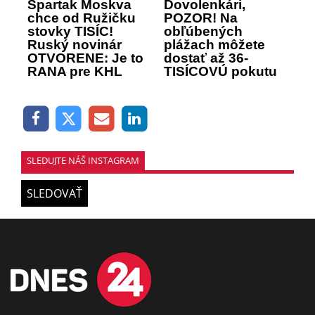
Spartak Moskva
Dovolenkári,
chce od Ružičku
POZOR! Na
stovky TISÍC!
obľúbených
Ruský novinár
plážach môžete
OTVORENE: Je to
dostať až 36-
RANA pre KHL
TISÍCOVÚ pokutu
SLEDUJTE NÁŠ INSTAGRAM
SLEDOVAŤ