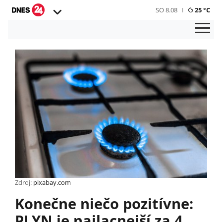
SO 8.08
25 °C
Zdroj:
pixabay.com
Konečne niečo pozitívne:
PLYN je najlacnejší za 4