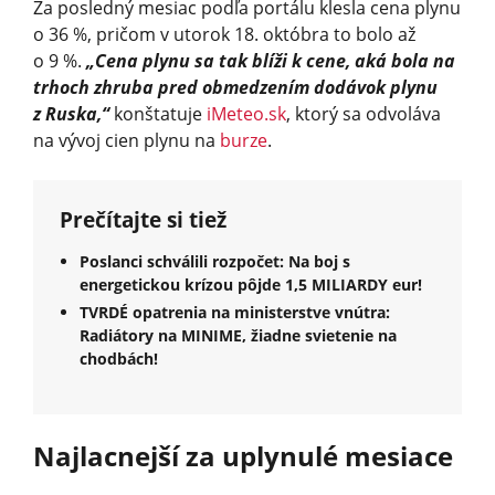
Za posledný mesiac podľa portálu klesla cena plynu
o 36 %, pričom v utorok 18. októbra to bolo až
o 9 %.
„Cena plynu sa tak blíži k cene, aká bola na
trhoch zhruba pred obmedzením dodávok plynu
z Ruska,“
konštatuje
iMeteo.sk
, ktorý sa odvoláva
na vývoj cien plynu na
burze
.
Prečítajte si tiež
Poslanci schválili rozpočet: Na boj s
energetickou krízou pôjde 1,5 MILIARDY eur!
TVRDÉ opatrenia na ministerstve vnútra:
Radiátory na MINIME, žiadne svietenie na
chodbách!
Najlacnejší za uplynulé mesiace