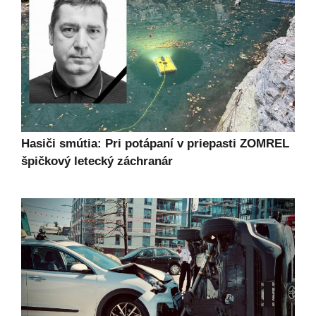
Hasiči smútia: Pri potápaní v priepasti ZOMREL
špičkový letecký záchranár