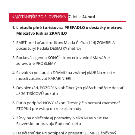
NAJČÍTANEJŠIE ZO SLOVENSKA
7 dní
24 hod
Lietadlo plné turistov sa PREPADLO o desiatky metrov:
Množstvo ľudí sa ZRANILO
SMRŤ pred očami rodičov: Mladá Češka (†14) ZOMRELA
počas túry! Padala DESIATKY metrov
Rocková legenda KONČÍ s koncertovaním! Má vážne
zdravotné PROBLÉMY
Slovák sa postaral o DRÁMU na známej pláži! Na mieste
museli zasahovať KARABINIERI
Dovolenkári, POZOR! Na obľúbených plážach môžete dostať
až 36-TISÍCOVÚ pokutu
Putin podpísal NOVÝ zákon: Trestný čin nemusí znamenať
STOPKU pre vstup do ruskej armády
Zľavy na oblečenie aj potraviny: Veľká NOVINKA! Na
Slovensku pripravujú Rodinnú kartu
Hasiči smútia: Pri potápaní v priepasti ZOMREL špičkový