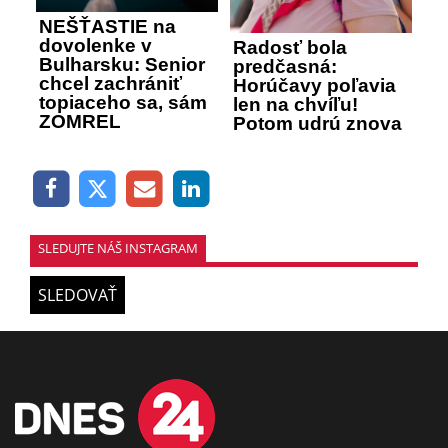
NEŠŤASTIE na
dovolenke v
Radosť bola
Bulharsku: Senior
predčasná:
chcel zachrániť
Horúčavy poľavia
topiaceho sa, sám
len na chvíľu!
ZOMREL
Potom udrú znova
SLEDUJTE NÁŠ INSTAGRAM
SLEDOVAŤ