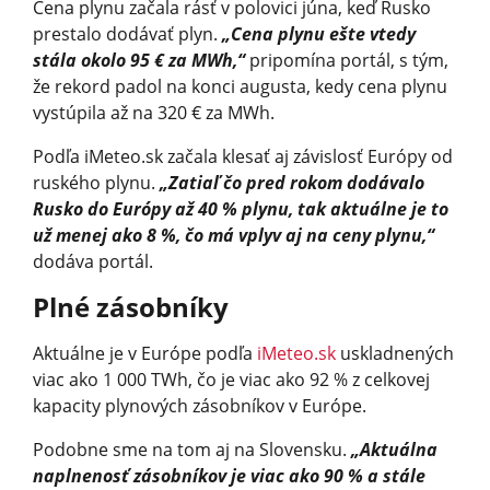
Cena plynu začala rásť v polovici júna, keď Rusko
prestalo dodávať plyn.
„Cena plynu ešte vtedy
stála okolo 95 € za MWh,“
pripomína portál, s tým,
že rekord padol na konci augusta, kedy cena plynu
vystúpila až na 320 € za MWh.
Podľa iMeteo.sk začala klesať aj závislosť Európy od
ruského plynu.
„Zatiaľ čo pred rokom dodávalo
Rusko do Európy až 40 % plynu, tak aktuálne je to
už menej ako 8 %, čo má vplyv aj na ceny plynu,“
dodáva portál.
Plné zásobníky
Aktuálne je v Európe podľa
iMeteo.sk
uskladnených
viac ako 1 000 TWh, čo je viac ako 92 % z celkovej
kapacity plynových zásobníkov v Európe.
Podobne sme na tom aj na Slovensku.
„Aktuálna
naplnenosť zásobníkov je viac ako 90 % a stále