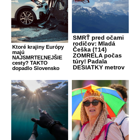
SMRŤ pred očami
rodičov: Mladá
Ktoré krajiny Európy
Češka (†14)
majú
ZOMRELA počas
NAJSMRTEĽNEJŠIE
túry! Padala
cesty? TAKTO
DESIATKY metrov
dopadlo Slovensko