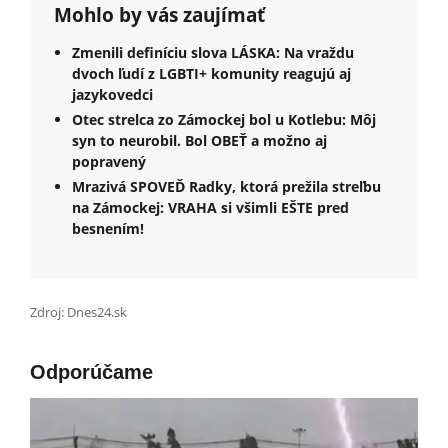
Mohlo by vás zaujímať
Zmenili definíciu slova LÁSKA: Na vraždu
dvoch ľudí z LGBTI+ komunity reagujú aj
jazykovedci
Otec strelca zo Zámockej bol u Kotlebu: Môj
syn to neurobil. Bol OBEŤ a možno aj
popravený
Mrazivá SPOVEĎ Radky, ktorá prežila streľbu
na Zámockej: VRAHA si všimli EŠTE pred
besnením!
Zdroj: Dnes24.sk
Odporúčame