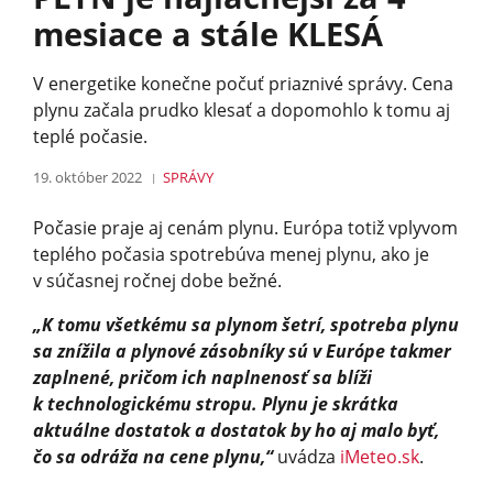
mesiace a stále KLESÁ
V energetike konečne počuť priaznivé správy. Cena
plynu začala prudko klesať a dopomohlo k tomu aj
teplé počasie.
19. október 2022
SPRÁVY
Počasie praje aj cenám plynu. Európa totiž vplyvom
teplého počasia spotrebúva menej plynu, ako je
v súčasnej ročnej dobe bežné.
„K tomu všetkému sa plynom šetrí, spotreba plynu
sa znížila a plynové zásobníky sú v Európe takmer
zaplnené, pričom ich naplnenosť sa blíži
k technologickému stropu. Plynu je skrátka
aktuálne dostatok a dostatok by ho aj malo byť,
čo sa odráža na cene plynu,“
uvádza
iMeteo.sk
.