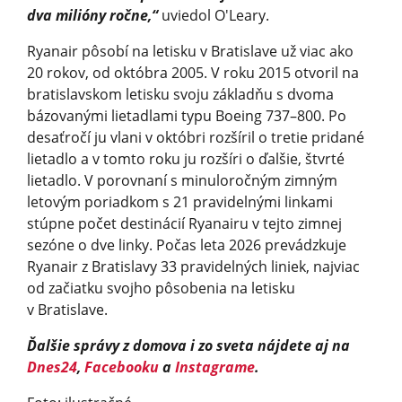
dva milióny ročne,“
uviedol O'Leary.
Ryanair pôsobí na letisku v Bratislave už viac ako
20 rokov, od októbra 2005. V roku 2015 otvoril na
bratislavskom letisku svoju základňu s dvoma
bázovanými lietadlami typu Boeing 737–800. Po
desaťročí ju vlani v októbri rozšíril o tretie pridané
lietadlo a v tomto roku ju rozšíri o ďalšie, štvrté
lietadlo. V porovnaní s minuloročným zimným
letovým poriadkom s 21 pravidelnými linkami
stúpne počet destinácií Ryanairu v tejto zimnej
sezóne o dve linky. Počas leta 2026 prevádzkuje
Ryanair z Bratislavy 33 pravidelných liniek, najviac
od začiatku svojho pôsobenia na letisku
v Bratislave.
Ďalšie správy z domova i zo sveta nájdete aj na
Dnes24
,
Facebooku
a
Instagrame
.