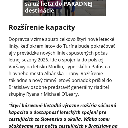
sa už lieta do PARÁDNEJ
destinácie
Rozšírenie kapacity
Dopravca v zime spustí celkovo štyri nové letecké
linky, keď okrem letov do Turína bude pokračovať
aj v prevádzke nových liniek spustených počas
letnej sezóny 2026. Ide o spojenia do poľskej
Varšavy na letisko Modlin, cyperského Pafosu a
hlavného mesta Albánska Tirany. Rozšírenie
základne a nový zimný letový poriadok prišiel do
Bratislavy osobne predstaviť generálny riaditeľ
skupiny Ryanair Michael O'Leary.
"Štyri bázované lietadlá výrazne rozšíria súčasnú
kapacitu a dostupnosť leteckých spojení pre
cestujúcich zo Slovenska a okolia. Vďaka tomu
očakávame rast počtu cestujúcich v Bratislave na