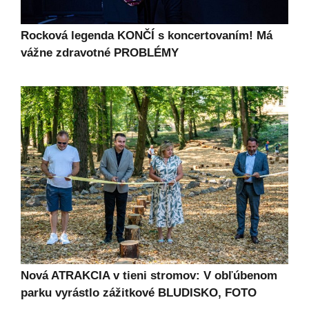
Rocková legenda KONČÍ s koncertovaním! Má
vážne zdravotné PROBLÉMY
Nová ATRAKCIA v tieni stromov: V obľúbenom
parku vyrástlo zážitkové BLUDISKO, FOTO