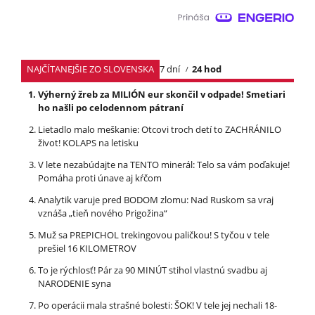
NAJČÍTANEJŠIE ZO SLOVENSKA
7 dní
24 hod
Výherný žreb za MILIÓN eur skončil v odpade! Smetiari
ho našli po celodennom pátraní
Lietadlo malo meškanie: Otcovi troch detí to ZACHRÁNILO
život! KOLAPS na letisku
V lete nezabúdajte na TENTO minerál: Telo sa vám poďakuje!
Pomáha proti únave aj kŕčom
Analytik varuje pred BODOM zlomu: Nad Ruskom sa vraj
vznáša „tieň nového Prigožina“
Muž sa PREPICHOL trekingovou paličkou! S tyčou v tele
prešiel 16 KILOMETROV
To je rýchlosť! Pár za 90 MINÚT stihol vlastnú svadbu aj
NARODENIE syna
Po operácii mala strašné bolesti: ŠOK! V tele jej nechali 18-