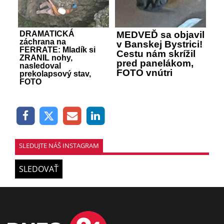
DRAMATICKÁ
MEDVEĎ sa objavil
záchrana na
v Banskej Bystrici!
FERRATE: Mladík si
Cestu nám skrížil
ZRANIL nohy,
pred panelákom,
nasledoval
FOTO vnútri
prekolapsový stav,
FOTO
SLEDUJTE NÁŠ INSTAGRAM
SLEDOVAŤ