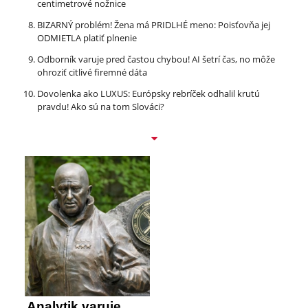
centimetrové nožnice
BIZARNÝ problém! Žena má PRIDLHÉ meno: Poisťovňa jej
ODMIETLA platiť plnenie
Odborník varuje pred častou chybou! AI šetrí čas, no môže
ohroziť citlivé firemné dáta
Dovolenka ako LUXUS: Európsky rebríček odhalil krutú
pravdu! Ako sú na tom Slováci?
Analytik varuje