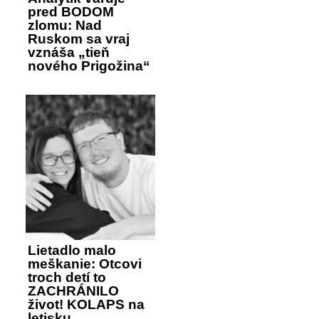
pred BODOM
zlomu: Nad
Ruskom sa vraj
vznáša „tieň
nového Prigožina“
Lietadlo malo
meškanie: Otcovi
troch detí to
ZACHRÁNILO
život! KOLAPS na
letisku