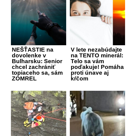
NEŠŤASTIE na
V lete nezabúdajte
dovolenke v
na TENTO minerál:
Bulharsku: Senior
Telo sa vám
chcel zachrániť
poďakuje! Pomáha
topiaceho sa, sám
proti únave aj
ZOMREL
kŕčom