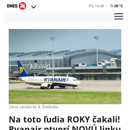
PO 10.08
29 °C
Zdroj: Letisko M. R. Štefánika
Na toto ľudia ROKY čakali!
Ryanair otvorí NOVÚ linku