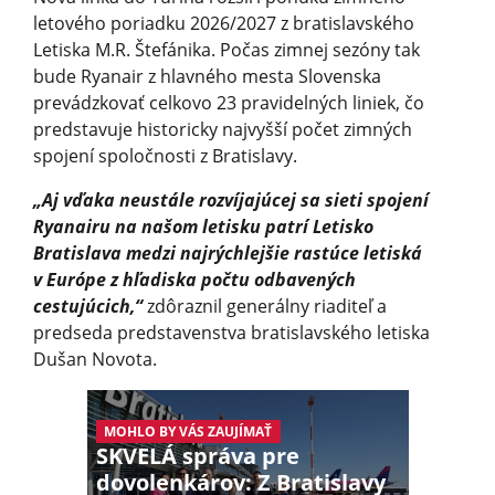
letového poriadku 2026/2027 z bratislavského
Letiska M.R. Štefánika. Počas zimnej sezóny tak
bude Ryanair z hlavného mesta Slovenska
prevádzkovať celkovo 23 pravidelných liniek, čo
predstavuje historicky najvyšší počet zimných
spojení spoločnosti z Bratislavy.
„Aj vďaka neustále rozvíjajúcej sa sieti spojení
Ryanairu na našom letisku patrí Letisko
Bratislava medzi najrýchlejšie rastúce letiská
v Európe z hľadiska počtu odbavených
cestujúcich,“
zdôraznil generálny riaditeľ a
predseda predstavenstva bratislavského letiska
Dušan Novota.
MOHLO BY VÁS ZAUJÍMAŤ
SKVELÁ správa pre
dovolenkárov: Z Bratislavy