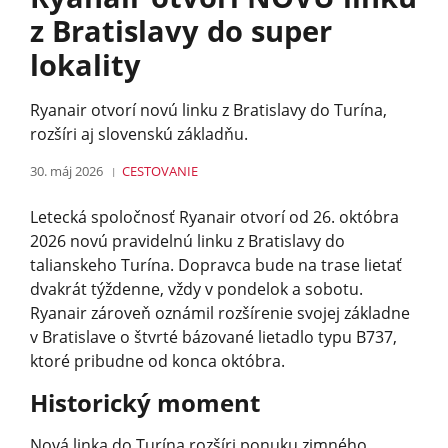
z Bratislavy do super
lokality
Ryanair otvorí novú linku z Bratislavy do Turína,
rozšíri aj slovenskú základňu.
30. máj 2026
CESTOVANIE
Letecká spoločnosť Ryanair otvorí od 26. októbra
2026 novú pravidelnú linku z Bratislavy do
talianskeho Turína. Dopravca bude na trase lietať
dvakrát týždenne, vždy v pondelok a sobotu.
Ryanair zároveň oznámil rozšírenie svojej základne
v Bratislave o štvrté bázované lietadlo typu B737,
ktoré pribudne od konca októbra.
Historický moment
Nová linka do Turína rozšíri ponuku zimného