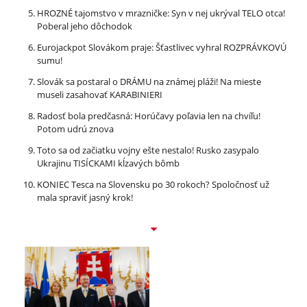
HROZNÉ tajomstvo v mrazničke: Syn v nej ukrýval TELO otca!
Poberal jeho dôchodok
Eurojackpot Slovákom praje: Šťastlivec vyhral ROZPRÁVKOVÚ
sumu!
Slovák sa postaral o DRÁMU na známej pláži! Na mieste
museli zasahovať KARABINIERI
Radosť bola predčasná: Horúčavy poľavia len na chvíľu!
Potom udrú znova
Toto sa od začiatku vojny ešte nestalo! Rusko zasypalo
Ukrajinu TISÍCKAMI kĺzavých bômb
KONIEC Tesca na Slovensku po 30 rokoch? Spoločnosť už
mala spraviť jasný krok!