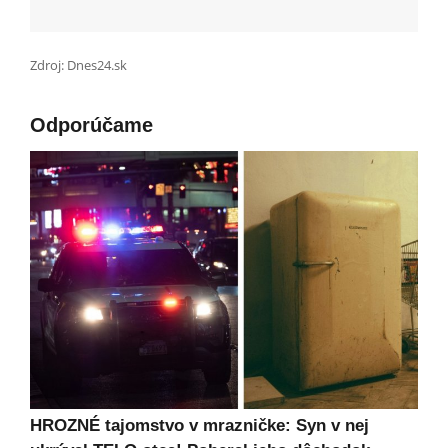
Zdroj: Dnes24.sk
Odporúčame
HROZNÉ tajomstvo v mrazničke: Syn v nej