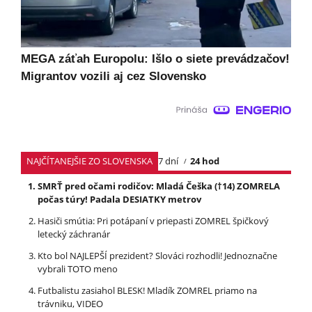
MEGA záťah Europolu: Išlo o siete prevádzačov!
Migrantov vozili aj cez Slovensko
NAJČÍTANEJŠIE ZO SLOVENSKA
7 dní
24 hod
SMRŤ pred očami rodičov: Mladá Češka (†14) ZOMRELA
počas túry! Padala DESIATKY metrov
Hasiči smútia: Pri potápaní v priepasti ZOMREL špičkový
letecký záchranár
Kto bol NAJLEPŠÍ prezident? Slováci rozhodli! Jednoznačne
vybrali TOTO meno
Futbalistu zasiahol BLESK! Mladík ZOMREL priamo na
trávniku, VIDEO