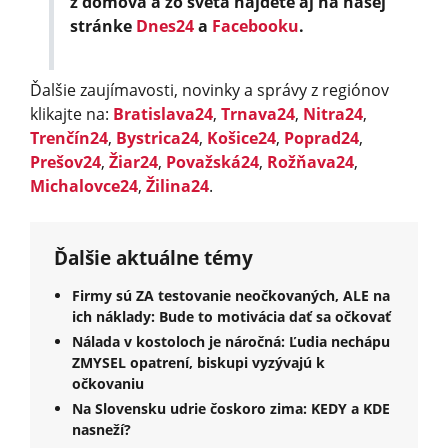
z domova a zo sveta nájdete aj na našej
stránke
Dnes24
a
Facebooku
.
Ďalšie zaujímavosti, novinky a správy z regiónov
klikajte na:
Bratislava24
,
Trnava24
,
Nitra24
,
Trenčín24
,
Bystrica24
,
Košice24
,
Poprad24
,
Prešov24
,
Žiar24
,
Považská24
,
Rožňava24
,
Michalovce24
,
Žilina24
.
Ďalšie aktuálne témy
Firmy sú ZA testovanie neočkovaných, ALE na
ich náklady: Bude to motivácia dať sa očkovať
Nálada v kostoloch je náročná: Ľudia nechápu
ZMYSEL opatrení, biskupi vyzývajú k
očkovaniu
Na Slovensku udrie čoskoro zima: KEDY a KDE
nasneží?