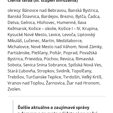
Čierna farba (III. stupeň ohrozenia)
okresy: Bánovce nad Bebravou, Banská Bystrica,
Banská Štiavnica, Bardejov, Brezno, Bytča, Čadca,
Detva, Gelnica, Hlohovec, Humenné, Ilava
Kežmarok, Košice – okolie, Košice I – IV, Krupina,
Kysucké Nové Mesto, Levice, Levoča, Liptovský
Mikuláš, Lučenec, Martin, Medzilaborce,
Michalovce, Nové Mesto nad Váhom, Nové Zámky,
Partizánske, Piešťany, Poltár, Poprad, Považská
Bystrica, Prievidza, Púchov, Revúca, Rimavská
Sobota, Senica Snina Sobrance, Spišská Nová Ves,
Stará Ľubovňa, Stropkov, Svidník, Topoľčany,
Trebišov, Turčianske Teplice, Tvrdošín, Veľký Krtíš,
Vranov nad Topľou, Žarnovica, Žiar nad Hronom,
Zvolen.
Ďalšie aktuálne a zaujímavé správy