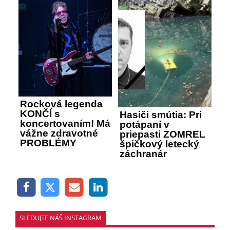
Rocková legenda
KONČÍ s
Hasiči smútia: Pri
koncertovaním! Má
potápaní v
vážne zdravotné
priepasti ZOMREL
PROBLÉMY
špičkový letecký
záchranár
SLEDUJTE NÁŠ INSTAGRAM