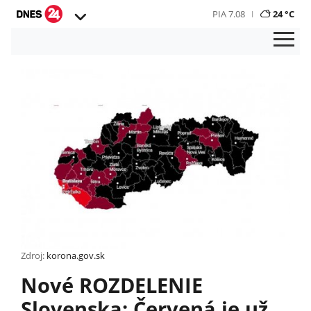
PIA 7.08
24 °C
Zdroj:
korona.gov.sk
Nové ROZDELENIE
Slovenska: Červená je už