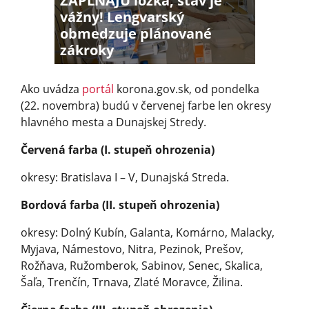
ZAPĹŇAJÚ lôžka, stav je
vážny! Lengvarský
obmedzuje plánované
zákroky
Ako uvádza
portál
korona.gov.sk, od pondelka
(22. novembra) budú v červenej farbe len okresy
hlavného mesta a Dunajskej Stredy.
Červená farba (I. stupeň ohrozenia)
okresy: Bratislava I – V, Dunajská Streda.
Bordová farba (II. stupeň ohrozenia)
okresy: Dolný Kubín, Galanta, Komárno, Malacky,
Myjava, Námestovo, Nitra, Pezinok, Prešov,
Rožňava, Ružomberok, Sabinov, Senec, Skalica,
Šaľa, Trenčín, Trnava, Zlaté Moravce, Žilina.