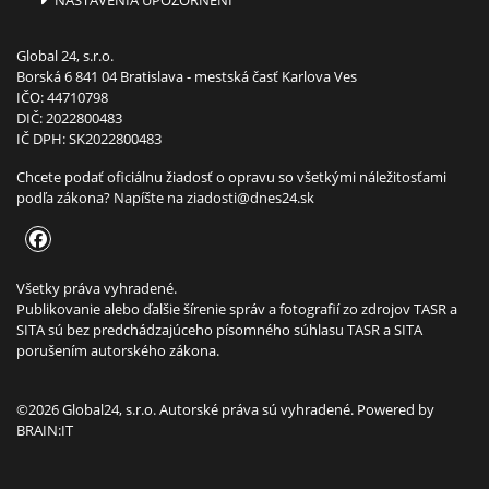
Global 24, s.r.o.
Borská 6 841 04 Bratislava - mestská časť Karlova Ves
IČO: 44710798
DIČ: 2022800483
IČ DPH: SK2022800483
Chcete podať oficiálnu žiadosť o opravu so všetkými náležitosťami
podľa zákona? Napíšte na
ziadosti@dnes24.sk
Všetky práva vyhradené.
Publikovanie alebo ďalšie šírenie správ a fotografií zo zdrojov TASR a
SITA sú bez predchádzajúceho písomného súhlasu TASR a SITA
porušením autorského zákona.
©2026 Global24, s.r.o. Autorské práva sú vyhradené. Powered by
BRAIN:IT