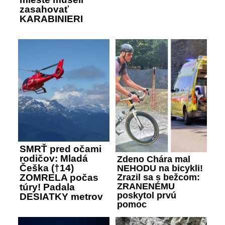
zasahovať
KARABINIERI
SMRŤ pred očami
rodičov: Mladá
Zdeno Chára mal
Češka (†14)
NEHODU na bicykli!
Zrazil sa s bežcom:
ZOMRELA počas
ZRANENÉMU
túry! Padala
poskytol prvú
DESIATKY metrov
pomoc