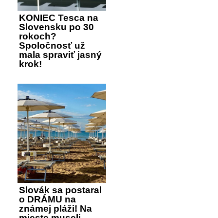
KONIEC Tesca na
Slovensku po 30
rokoch?
Spoločnosť už
mala spraviť jasný
krok!
Slovák sa postaral
o DRÁMU na
známej pláži! Na
mieste museli