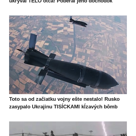
ukrýval TELO otca! Poberal jeho dôchodok
Toto sa od začiatku vojny ešte nestalo! Rusko
zasypalo Ukrajinu TISÍCKAMI kĺzavých bômb