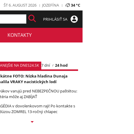
ŠT 6. AUGUST 2026
JOZEFÍNA
34 °C
PRIHLÁSIŤ SA
KONTAKTY
7 dní
24 hod
TANEJŠIE NA DNES24.SK
kátne FOTO: Nízka hladina Dunaja
alila VRAKY nacistických lodí
vákov varujú pred NEBEZPEČNOU paštétou:
téria môže aj ZABÍJAŤ
GÉDIA v dovolenkovom raji! Po kontakte s
úzou ZOMREL 13-ročný chlapec