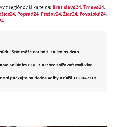
vy z regiónov klikajte na:
Bratislava24
,
Trnava24
,
ošice24
,
Poprad24
,
Prešov24
,
Žiar24
,
Považská24
,
24
.
údu: Štát môže nariadiť len jediný druh
ónov! Kollár im PLATY nechce znižovať: Mali viac
ne si počkajte na riadne voľby a ďalšiu PORÁŽKU!