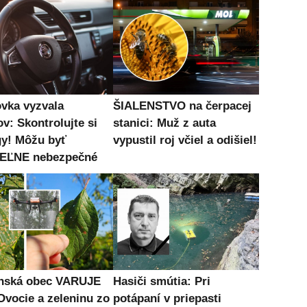
vka vyzvala
ŠIALENSTVO na čerpacej
v: Skontrolujte si
stanici: Muž z auta
gy! Môžu byť
vypustil roj včiel a odišiel!
EĽNE nebezpečné
nská obec VARUJE
Hasiči smútia: Pri
Ovocie a zeleninu zo
potápaní v priepasti