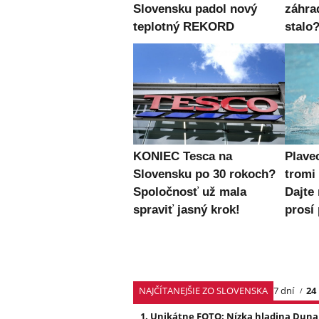
Slovensku padol nový
záhra
teplotný REKORD
stalo
KONIEC Tesca na
Plave
Slovensku po 30 rokoch?
trom
Spoločnosť už mala
Dajte
spraviť jasný krok!
prosí 
NAJČÍTANEJŠIE ZO SLOVENSKA
7 dní
24
Unikátne FOTO: Nízka hladina Dunaj