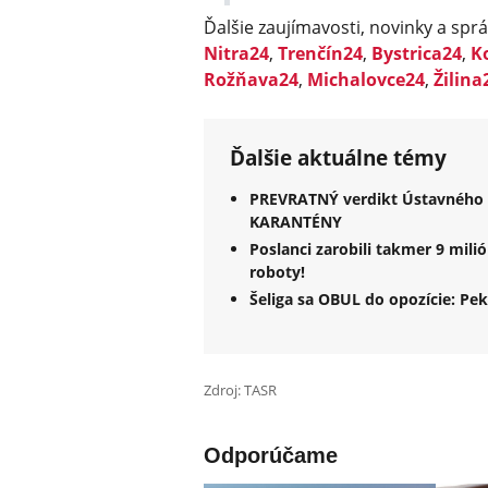
Ďalšie zaujímavosti, novinky a sprá
Nitra24
,
Trenčín24
,
Bystrica24
,
K
Rožňava24
,
Michalovce24
,
Žilina
Ďalšie aktuálne témy
PREVRATNÝ verdikt Ústavného s
KARANTÉNY
Poslanci zarobili takmer 9 mili
roboty!
Šeliga sa OBUL do opozície: Pek
Zdroj: TASR
Odporúčame