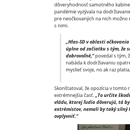
dôveryhodnosť samotného kabinetu 
pandémie vyzývala na dodržiavanie
pre neočkovaných na nich možno m
s nimi.
„Hlas-SD v oblasti očkovania
úplne od začiatku s tým, že s
dobrovoľné,“
povedal s tým, ž
nabáda k dodržiavaniu opatr
myslieť svoje, no ak raz plati
Skonštatoval, že opozícia v tomto ni
extrémnejšia časť.
„To určite škod
vládu, ktorej ľudia dôverujú, tá b
extrémistov, nemali by taký silný 
ovplyvniť.“