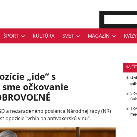
ŠPORT
KULTÚRA
SVET
MAGAZÍN
KVÍZY
NAJČÍ
ozície „ide“ s
Uni
 sme očkovanie
odh
Slo
 DOBROVOĽNÉ
Bak
TRA
D a nezaradeného poslanca Národnej rady (NR)
med
sť opozície "vrhla na antivaxerskú vlnu".