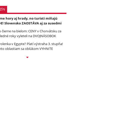
ZÍN
e hory aj hrady, no turisti míňajú
E! Slovensko ZAOSTÁVA aj za susedmi
to čierne na bielom: CENY v Chorvátsku za
ledné roky vyleteli na DVOJNÁSOBOK
olenka v Egypte? Platí výstraha 3. stupňa!
to oblastiam sa oblúkom VYHNITE