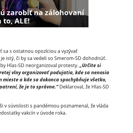
ú zarobiť na zálohovaní
a to, ALE!
iť sa s ostatnou opozíciou a vyzývať
e je istý, či by sa vedeli so Smerom-SD dohodnúť.
by Hlas-SD neorganizoval protesty.
„Určite si
retej vlny organizovať podujatia, kde sa nenosia
om mieste a kde sa dokonca spochybňuje všetko,
atrení, že je to správne.“
Deklaroval, že Hlas-SD
i v súvislosti s pandémiou poznamenal, že vláda
nedostatky vakcín v úvode roka.