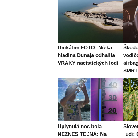
Unikátne FOTO: Nízka
Škodo
hladina Dunaja odhalila
vodičo
VRAKY nacistických lodí
airba
SMRT
Uplynulá noc bola
Slove
NEZNESITEĽNÁ: Na
ľudí: 