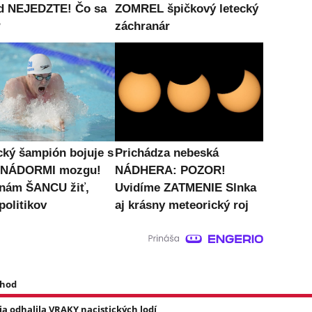
d NEJEDZTE! Čo sa
ZOMREL špičkový letecký
?
záchranár
cký šampión bojuje s
Prichádza nebeská
i NÁDORMI mozgu!
NÁDHERA: POZOR!
 nám ŠANCU žiť,
Uvidíme ZATMENIE Slnka
politikov
aj krásny meteorický roj
 hod
a odhalila VRAKY nacistických lodí