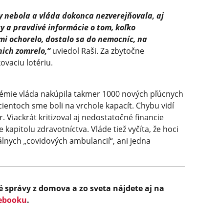
nebola a vláda dokonca nezverejňovala, aj
y a pravdivé informácie o tom, koľko
i ochorelo, dostalo sa do nemocníc, na
nich zomrelo,“
uviedol Raši. Za zbytočne
ovaciu lotériu.
démie vláda nakúpila takmer 1000 nových pľúcnych
acientoch sme boli na vrchole kapacít. Chybu vidí
. Viackrát kritizoval aj nedostatočné financie
 kapitolu zdravotníctva. Vláde tiež vyčíta, že hoci
iálnych „covidových ambulancií“, ani jedna
é správy z domova a zo sveta nájdete aj na
ebooku
.