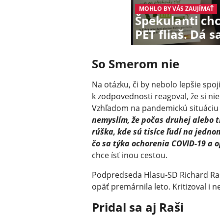
MOHLO BY VÁS ZAUJÍMAŤ
Špekulanti chc
PET fliaš. Dá s
So Smerom nie
Na otázku, či by nebolo lepšie spoj
k zodpovednosti reagoval, že si ni
Vzhľadom na pandemickú situáciu 
nemyslím, že počas druhej alebo t
rúška, kde sú tisíce ľudí na jedn
čo sa týka ochorenia COVID-19 a op
chce ísť inou cestou.
Podpredseda Hlasu-SD Richard Raš
opäť premárnila leto. Kritizoval i 
Pridal sa aj Raši