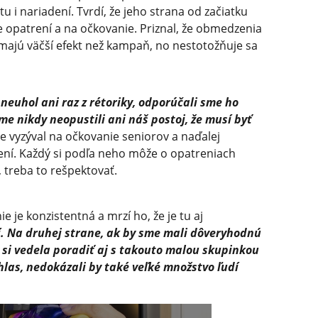
i nariadení. Tvrdí, že jeho strana od začiatku
 opatrení a na očkovanie. Priznal, že obmedzenia
ajú väčší efekt než kampaň, no nestotožňuje sa
 neuhol ani raz z rétoriky, odporúčali sme ho
me nikdy neopustili ani náš postoj, že musí byť
e vyzýval na očkovanie seniorov a naďalej
ení. Každý si podľa neho môže o opatreniach
a, treba to rešpektovať.
e je konzistentná a mrzí ho, že je tu aj
í. Na druhej strane, ak by sme mali dôveryhodnú
y si vedela poradiť aj s takouto malou skupinkou
hlas, nedokázali by také veľké množstvo ľudí