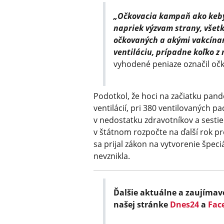
„Očkovacia kampaň ako keby 
napriek výzvam strany, všetk
očkovaných a akými vakcínam
ventiláciu, prípadne koľko z 
vyhodené peniaze označil očk
Podotkol, že hoci na začiatku pan
ventilácií, pri 380 ventilovaných p
v nedostatku zdravotníkov a sestier
v štátnom rozpočte na ďalší rok pre
sa prijal zákon na vytvorenie špec
nevznikla.
Ďalšie aktuálne a zaujímav
našej stránke
Dnes24
a
Fac