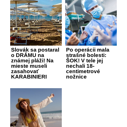
Slovák sa postaral
Po operácii mala
o DRÁMU na
strašné bolesti:
známej pláži! Na
ŠOK! V tele jej
mieste museli
nechali 18-
zasahovať
centimetrové
KARABINIERI
nožnice