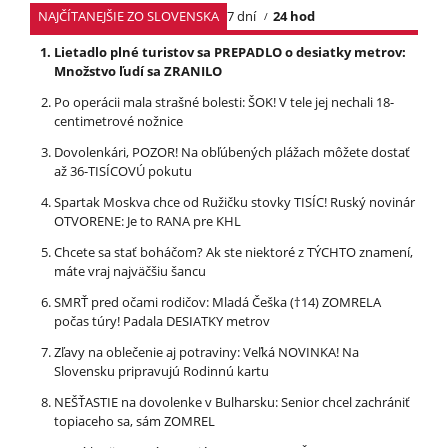
NAJČÍTANEJŠIE ZO SLOVENSKA
7 dní
24 hod
Lietadlo plné turistov sa PREPADLO o desiatky metrov:
Množstvo ľudí sa ZRANILO
Po operácii mala strašné bolesti: ŠOK! V tele jej nechali 18-
centimetrové nožnice
Dovolenkári, POZOR! Na obľúbených plážach môžete dostať
až 36-TISÍCOVÚ pokutu
Spartak Moskva chce od Ružičku stovky TISÍC! Ruský novinár
OTVORENE: Je to RANA pre KHL
Chcete sa stať boháčom? Ak ste niektoré z TÝCHTO znamení,
máte vraj najväčšiu šancu
SMRŤ pred očami rodičov: Mladá Češka (†14) ZOMRELA
počas túry! Padala DESIATKY metrov
Zľavy na oblečenie aj potraviny: Veľká NOVINKA! Na
Slovensku pripravujú Rodinnú kartu
NEŠŤASTIE na dovolenke v Bulharsku: Senior chcel zachrániť
topiaceho sa, sám ZOMREL