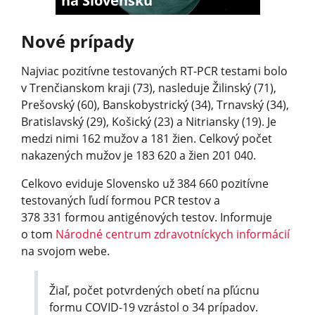
na Slovensku
Nové prípady
Najviac pozitívne testovaných RT-PCR testami bolo
v Trenčianskom kraji (73), nasleduje Žilinský (71),
Prešovský (60), Banskobystrický (34), Trnavský (34),
Bratislavský (29), Košický (23) a Nitriansky (19). Je
medzi nimi 162 mužov a 181 žien. Celkový počet
nakazených mužov je 183 620 a žien 201 040.
Celkovo eviduje Slovensko už 384 660 pozitívne
testovaných ľudí formou PCR testov a
378 331 formou antigénových testov. Informuje
o tom
Národné centrum zdravotníckych informácií
na svojom webe.
Žiaľ, počet potvrdených obetí na pľúcnu
formu COVID-19 vzrástol o 34 prípadov.