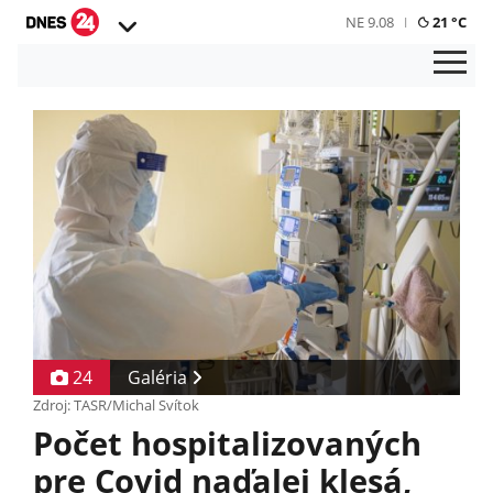
NE 9.08
21 °C
24
Galéria
Zdroj: TASR/Michal Svítok
Počet hospitalizovaných
pre Covid naďalej klesá,