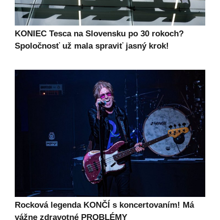
KONIEC Tesca na Slovensku po 30 rokoch?
Spoločnosť už mala spraviť jasný krok!
Rocková legenda KONČÍ s koncertovaním! Má
vážne zdravotné PROBLÉMY