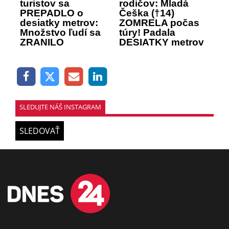
turistov sa
rodičov: Mladá
PREPADLO o
Češka (†14)
desiatky metrov:
ZOMRELA počas
Množstvo ľudí sa
túry! Padala
ZRANILO
DESIATKY metrov
SLEDUJTE NÁŠ INSTAGRAM
SLEDOVAŤ