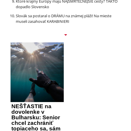
Ktoré krajiny Európy majú NAJSMRTEĽNEJŠIE cesty? TAKTO
dopadlo Slovensko
Slovák sa postaral o DRÁMU na známej pláži! Na mieste
museli zasahovať KARABINIERI
NEŠŤASTIE na
dovolenke v
Bulharsku: Senior
chcel zachrániť
topiaceho sa, sám