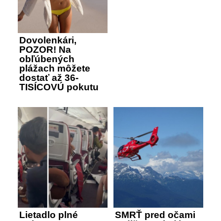
Dovolenkári,
POZOR! Na
obľúbených
plážach môžete
dostať až 36-
TISÍCOVÚ pokutu
Lietadlo plné
SMRŤ pred očami