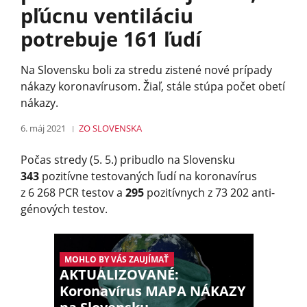
pľúcnu ventiláciu
potrebuje 161 ľudí
Na Slovensku boli za stredu zistené nové prípady
nákazy koronavírusom. Žiaľ, stále stúpa počet obetí
nákazy.
6. máj 2021
ZO SLOVENSKA
Počas stredy (5. 5.) pribudlo na Slovensku
343
pozitívne testovaných ľudí na koronavírus
z 6 268 PCR testov a
295
pozitívnych z 73 202 anti­
génových testov.
MOHLO BY VÁS ZAUJÍMAŤ
AKTUALIZOVANÉ:
Koronavírus MAPA NÁKAZY