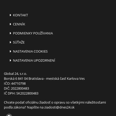
KONTAKT
CENNÍK
PODMIENKY POUŽÍVANIA
SÚŤAŽE
NASTAVENIA COOKIES
NASTAVENIA UPOZORNENÍ
Global 24, s.r.o.
Borská 6 841 04 Bratislava - mestská časť Karlova Ves
IČO: 44710798
DIČ: 2022800483
IČ DPH: SK2022800483
Chcete podať oficiálnu žiadosť o opravu so všetkými náležitosťami
podľa zákona? Napíšte na
ziadosti@dnes24.sk