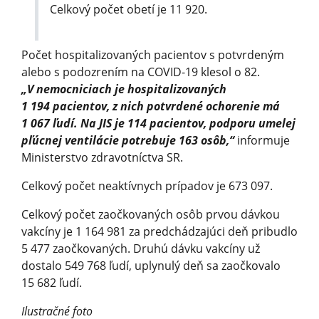
Celkový počet obetí je 11 920.
Počet hospitalizovaných pacientov s potvrdeným
alebo s podozrením na COVID-19 klesol o 82.
„V nemocniciach je hospitalizovaných
1 194 pacientov, z nich potvrdené ochorenie má
1 067 ľudí. Na JIS je 114 pacientov, podporu umelej
pľúcnej ventilácie potrebuje 163 osôb,“
informuje
Ministerstvo zdravotníctva SR.
Celkový počet neaktívnych prípadov je 673 097.
Celkový počet zaočkovaných osôb prvou dávkou
vakcíny je 1 164 981 za predchádzajúci deň pribudlo
5 477 zaočkovaných. Druhú dávku vakcíny už
dostalo 549 768 ľudí, uplynulý deň sa zaočkovalo
15 682 ľudí.
Ilustračné foto