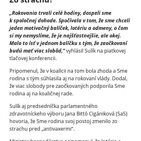
„Rokovania trvali celé hodiny, dospeli sme
k spoločnej dohode. Spočívala v tom, že sme chceli
jeden motivačný balíček, lotériu a odmeny, o čom
si my nemyslíme, že je najšťastnejšie, ale okej.
Malo to ísť v jednom balíčku s tým, že zaočkovaní
budú mať viac slobôd,“
vyhlásil Sulík na piatkovej
tlačovej konferencii.
Pripomenul, že v koalícii na tom bola zhoda a Sme
rodina s tým súhlasila aj na rokovaní vlády. Dodal,
že viac slobody pre zaočkovaných podporila Sme
rodina aj na koaličnej rade.
Sulík aj predsedníčka parlamentného
zdravotníckeho výboru Jana Bittó Cigániková (SaS)
hovoria, že Sme rodina svoj postoj zmenilo zo
strachu pred „antivaxermi“.