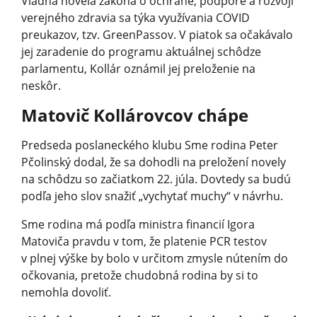
Vládna novela zákona o ochrane, podpore a rozvoji
verejného zdravia sa týka využívania COVID
preukazov, tzv. GreenPassov. V piatok sa očakávalo
jej zaradenie do programu aktuálnej schôdze
parlamentu, Kollár oznámil jej preloženie na
neskôr.
Matovič Kollárovcov chápe
Predseda poslaneckého klubu Sme rodina Peter
Pčolinský dodal, že sa dohodli na preložení novely
na schôdzu so začiatkom 22. júla. Dovtedy sa budú
podľa jeho slov snažiť „vychytať muchy“ v návrhu.
Sme rodina má podľa ministra financií Igora
Matoviča pravdu v tom, že platenie PCR testov
v plnej výške by bolo v určitom zmysle nútením do
očkovania, pretože chudobná rodina by si to
nemohla dovoliť.