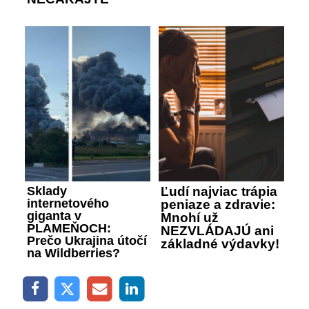
Sklady
Ľudí najviac trápia
internetového
peniaze a zdravie:
giganta v
Mnohí už
PLAMEŇOCH:
NEZVLÁDAJÚ ani
Prečo Ukrajina útočí
základné výdavky!
na Wildberries?