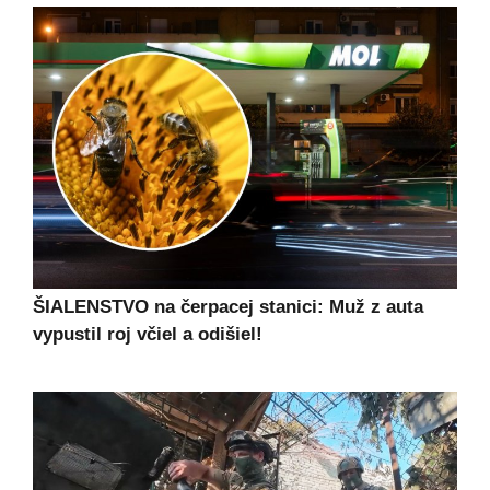
ŠIALENSTVO na čerpacej stanici: Muž z auta
vypustil roj včiel a odišiel!