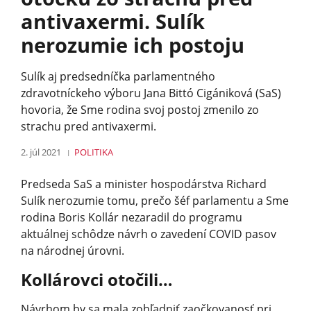
antivaxermi. Sulík
nerozumie ich postoju
Sulík aj predsedníčka parlamentného
zdravotníckeho výboru Jana Bittó Cigániková (SaS)
hovoria, že Sme rodina svoj postoj zmenilo zo
strachu pred antivaxermi.
2. júl 2021
POLITIKA
Predseda SaS a minister hospodárstva Richard
Sulík nerozumie tomu, prečo šéf parlamentu a Sme
rodina Boris Kollár nezaradil do programu
aktuálnej schôdze návrh o zavedení COVID pasov
na národnej úrovni.
Kollárovci otočili…
Návrhom by sa mala zohľadniť zaočkovanosť pri