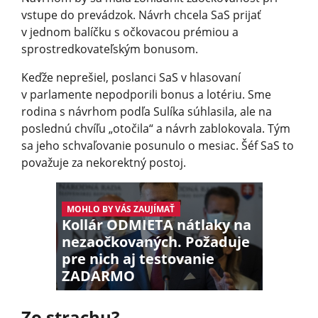
vstupe do prevádzok. Návrh chcela SaS prijať
v jednom balíčku s očkovacou prémiou a
sprostredkova­teľským bonusom.
Keďže neprešiel, poslanci SaS v hlasovaní
v parlamente nepodporili bonus a lotériu. Sme
rodina s návrhom podľa Sulíka súhlasila, ale na
poslednú chvíľu „otočila“ a návrh zablokovala. Tým
sa jeho schvaľovanie posunulo o mesiac. Šéf SaS to
považuje za nekorektný postoj.
MOHLO BY VÁS ZAUJÍMAŤ
Kollár ODMIETA nátlaky na
nezaočkovaných. Požaduje
pre nich aj testovanie
ZADARMO
Zo strachu?