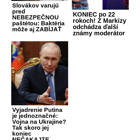
Slovákov varujú
pred
KONIEC po 22
NEBEZPEČNOU
rokoch! Z Markízy
paštétou: Baktéria
odchádza ďalší
môže aj ZABÍJAŤ
známy moderátor
Vyjadrenie Putina
je jednoznačné:
Vojna na Ukrajine?
Tak skoro jej
koniec
NEČAKAJTE