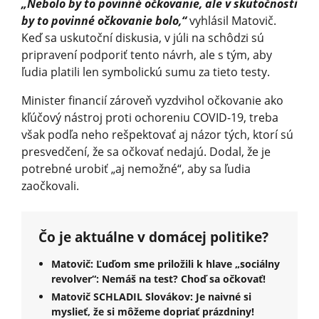
„Nebolo by to povinné očkovanie, ale v skutočnosti
by to povinné očkovanie bolo,“
vyhlásil Matovič.
Keď sa uskutoční diskusia, v júli na schôdzi sú
pripravení podporiť tento návrh, ale s tým, aby
ľudia platili len symbolickú sumu za tieto testy.
Minister financií zároveň vyzdvihol očkovanie ako
kľúčový nástroj proti ochoreniu COVID-19, treba
však podľa neho rešpektovať aj názor tých, ktorí sú
presvedčení, že sa očkovať nedajú. Dodal, že je
potrebné urobiť „aj nemožné“, aby sa ľudia
zaočkovali.
Čo je aktuálne v domácej politike?
Matovič: Ľuďom sme priložili k hlave „sociálny
revolver“: Nemáš na test? Choď sa očkovať!
Matovič SCHLADIL Slovákov: Je naivné si
myslieť, že si môžeme dopriať prázdniny!