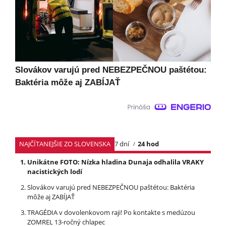
Slovákov varujú pred NEBEZPEČNOU paštétou:
Baktéria môže aj ZABÍJAŤ
NAJČÍTANEJŠIE ZO SLOVENSKA
7 dní
24 hod
Unikátne FOTO: Nízka hladina Dunaja odhalila VRAKY
nacistických lodí
Slovákov varujú pred NEBEZPEČNOU paštétou: Baktéria
môže aj ZABÍJAŤ
TRAGÉDIA v dovolenkovom raji! Po kontakte s medúzou
ZOMREL 13-ročný chlapec