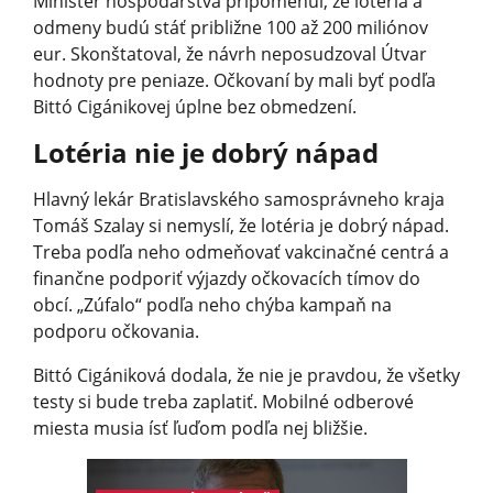
Minister hospodárstva pripomenul, že lotéria a
odmeny budú stáť približne 100 až 200 miliónov
eur. Skonštatoval, že návrh neposudzoval Útvar
hodnoty pre peniaze. Očkovaní by mali byť podľa
Bittó Cigánikovej úplne bez obmedzení.
Lotéria nie je dobrý nápad
Hlavný lekár Bratislavského samosprávneho kraja
Tomáš Szalay si nemyslí, že lotéria je dobrý nápad.
Treba podľa neho odmeňovať vakcinačné centrá a
finančne podporiť výjazdy očkovacích tímov do
obcí. „Zúfalo“ podľa neho chýba kampaň na
podporu očkovania.
Bittó Cigániková dodala, že nie je pravdou, že všetky
testy si bude treba zaplatiť. Mobilné odberové
miesta musia ísť ľuďom podľa nej bližšie.