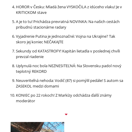
HOROR v Česku: Mladá žena VYSKOČILA z idúceho vlaku! Je v
KRITICKOM stave
A je to tu! Prichádza prevratná NOVINKA: Na našich cestách
pribudnú stacionárne radary
Vyjadrenie Putina je jednoznačné: Vojna na Ukrajine? Tak
skoro jej koniec NEČAKAJTE
Sekundy od KATASTROFY! Kapitán lietadla v poslednej chvíli
prevzal riadenie
Uplynulá noc bola NEZNESITEĽNÁ: Na Slovensku padol nový
teplotný REKORD
Neuveriteľná nehoda: Vodič (87) si pomýlil pedále! S autom sa
ZASEKOL medzi domami
KONIEC po 22 rokoch! Z Markízy odchádza ďalší známy
moderátor