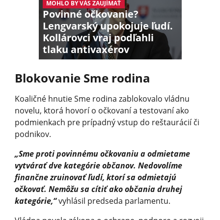
MOHLO BY VÁS ZAUJÍMAŤ
Povinné očkovanie?
Lengvarský upokojuje ľudí.
Kollárovci vraj podľahli
tlaku antivaxérov
Blokovanie Sme rodina
Koaličné hnutie Sme rodina zablokovalo vládnu
novelu, ktorá hovorí o očkovaní a testovaní ako
podmienkach pre prípadný vstup do reštaurácií či
podnikov.
„Sme proti povinnému očkovaniu a odmietame
vytvárať dve kategórie občanov. Nedovolíme
finančne zruinovať ľudí, ktorí sa odmietajú
očkovať. Nemôžu sa cítiť ako občania druhej
kategórie,“
vyhlásil predseda parlamentu.