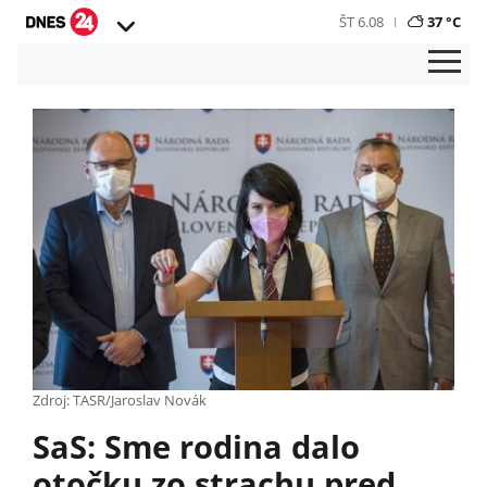
ŠT 6.08
37 °C
Zdroj: TASR/Jaroslav Novák
SaS: Sme rodina dalo
otočku zo strachu pred