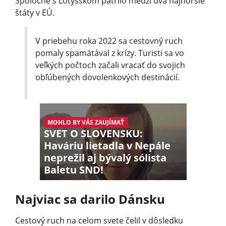
Spoločne s Lotyšskom patrilo medzi dva najhoršie
štáty v EÚ.
V priebehu roka 2022 sa cestovný ruch
pomaly spamätával z krízy. Turisti sa vo
veľkých počtoch začali vracať do svojich
obľúbených dovolenkových destinácií.
MOHLO BY VÁS ZAUJÍMAŤ
SVET O SLOVENSKU:
Haváriu lietadla v Nepále
neprežil aj bývalý sólista
Baletu SND!
Najviac sa darilo Dánsku
Cestový ruch na celom svete čelil v dôsledku