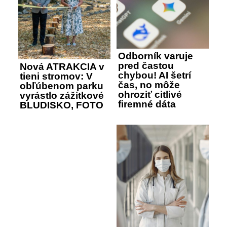
Odborník varuje
pred častou
Nová ATRAKCIA v
chybou! AI šetrí
tieni stromov: V
čas, no môže
obľúbenom parku
ohroziť citlivé
vyrástlo zážitkové
firemné dáta
BLUDISKO, FOTO