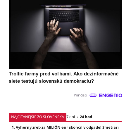
Trollie farmy pred voľbami. Ako dezinformačné
siete testujú slovenskú demokraciu?
NAJČÍTANEJŠIE ZO SLOVENSKA
7 dní
24 hod
Výherný žreb za MILIÓN eur skončil v odpade! Smetiari