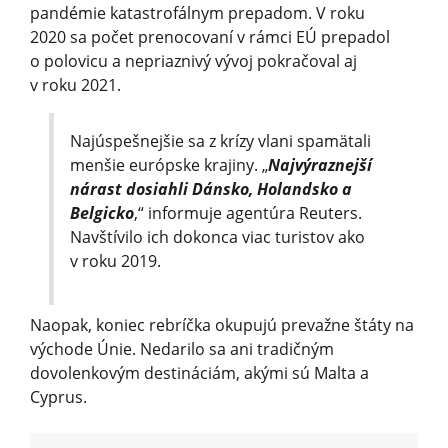
pandémie katastrofálnym prepadom. V roku
2020 sa počet prenocovaní v rámci EÚ prepadol
o polovicu a nepriaznivý vývoj pokračoval aj
v roku 2021.
Najúspešnejšie sa z krízy vlani spamätali
menšie európske krajiny. „
Najvýraznejší
nárast dosiahli Dánsko, Holandsko a
Belgicko
,“ informuje agentúra Reuters.
Navštívilo ich dokonca viac turistov ako
v roku 2019.
Naopak, koniec rebríčka okupujú prevažne štáty na
východe Únie. Nedarilo sa ani tradičným
dovolenkovým destináciám, akými sú Malta a
Cyprus.