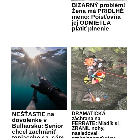
BIZARNÝ problém!
Žena má PRIDLHÉ
meno: Poisťovňa
jej ODMIETLA
platiť plnenie
NEŠŤASTIE na
DRAMATICKÁ
záchrana na
dovolenke v
FERRATE: Mladík si
Bulharsku: Senior
ZRANIL nohy,
chcel zachrániť
nasledoval
topiaceho sa, sám