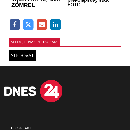
prekolapsový stav,
ZOMREL
FOTO
SLEDUJTE NÁŠ INSTAGRAM
SLEDOVAŤ
KONTAKT