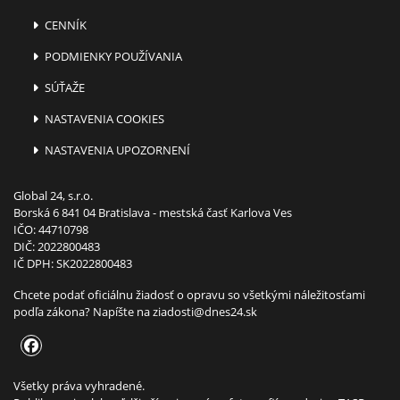
CENNÍK
PODMIENKY POUŽÍVANIA
SÚŤAŽE
NASTAVENIA COOKIES
NASTAVENIA UPOZORNENÍ
Global 24, s.r.o.
Borská 6 841 04 Bratislava - mestská časť Karlova Ves
IČO: 44710798
DIČ: 2022800483
IČ DPH: SK2022800483
Chcete podať oficiálnu žiadosť o opravu so všetkými náležitosťami
podľa zákona? Napíšte na
ziadosti@dnes24.sk
Všetky práva vyhradené.