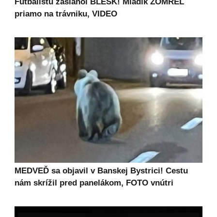
Futbalistu zasiahol BLESK! Mladík ZOMREL
priamo na trávniku, VIDEO
MEDVEĎ sa objavil v Banskej Bystrici! Cestu
nám skrížil pred panelákom, FOTO vnútri