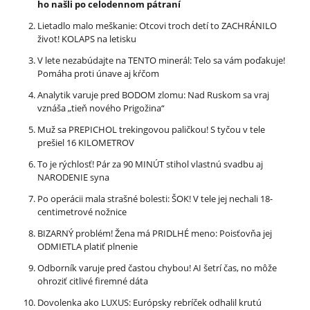
ho našli po celodennom pátraní
Lietadlo malo meškanie: Otcovi troch detí to ZACHRÁNILO
život! KOLAPS na letisku
V lete nezabúdajte na TENTO minerál: Telo sa vám poďakuje!
Pomáha proti únave aj kŕčom
Analytik varuje pred BODOM zlomu: Nad Ruskom sa vraj
vznáša „tieň nového Prigožina“
Muž sa PREPICHOL trekingovou paličkou! S tyčou v tele
prešiel 16 KILOMETROV
To je rýchlosť! Pár za 90 MINÚT stihol vlastnú svadbu aj
NARODENIE syna
Po operácii mala strašné bolesti: ŠOK! V tele jej nechali 18-
centimetrové nožnice
BIZARNÝ problém! Žena má PRIDLHÉ meno: Poisťovňa jej
ODMIETLA platiť plnenie
Odborník varuje pred častou chybou! AI šetrí čas, no môže
ohroziť citlivé firemné dáta
Dovolenka ako LUXUS: Európsky rebríček odhalil krutú