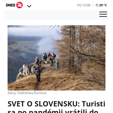
PO 10.08
29 °C
Zdroj: TASR/Erika Ďurčová
SVET O SLOVENSKU: Turisti
sa po pandémii vrátili do