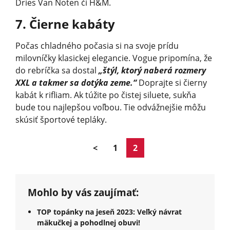
Dries Van Noten či H&M.
7. Čierne kabáty
Počas chladného počasia si na svoje prídu
milovníčky klasickej elegancie. Vogue pripomína, že
do rebríčka sa dostal
„štýl, ktorý naberá rozmery
XXL a takmer sa dotýka zeme.“
Doprajte si čierny
kabát k rifliam. Ak túžite po čistej siluete, sukňa
bude tou najlepšou voľbou. Tie odvážnejšie môžu
skúsiť športové tepláky.
<
1
2
Mohlo by vás zaujímať:
TOP topánky na jeseň 2023: Veľký návrat
mäkučkej a pohodlnej obuvi!