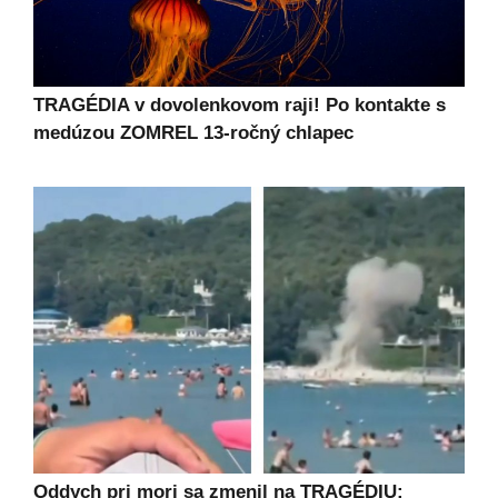
TRAGÉDIA v dovolenkovom raji! Po kontakte s
medúzou ZOMREL 13-ročný chlapec
Oddych pri mori sa zmenil na TRAGÉDIU: