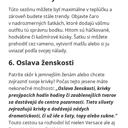
Túto sezónu môžete byť maximálne v teplúčku a
zároveň budete stále trendy. Objavte čaro
v nadrozmerných šatkách, ktoré dodajú vášmu
outfitu tú správnu bodku. Hitom sú háčkované,
hodvábne či kašmírové kúsky. Šatku si môžete
prehodiť cez rameno, vytvoriť mašľu alebo si ju
uviazať podľa svojej nálady.
6. Oslava ženskosti
Patríte skôr k jemnejším ženám alebo chcete
zvýrazniť svoje krivky? Počas tejto jesene máte
nekonečné možnosti:
„Oslava ženskosti, krivky
presýpacích hodín hodiny či zaoblenejších tvarov
sa dostávajú do centra pozornosti. Tieto siluety
zvýrazňujú krivky a dodávajú nádych
dramatickosti, či už ide o šaty, topy alebo sukne.“
Touto cestou sa rozhodol ísť nielen Versace ale aj