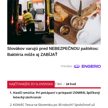
Slovákov varujú pred NEBEZPEČNOU paštétou:
Baktéria môže aj ZABÍJAŤ
NAJČÍTANEJŠIE ZO SLOVENSKA
7 dní
24 hod
Hasiči smútia: Pri potápaní v priepasti ZOMREL špičkový
letecký záchranár
KONIEC Tesca na Slovensku po 30 rokoch? Spoločnosť už