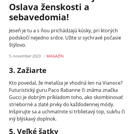
Oslava ženskosti a
sebavedomia!
Jeseň je tu a s ňou prichádzajú kúsky, pri ktorých
podskočí nejedno srdce. Užite si sychravé počasie
štýlovo.
5. november 2023
MAGAZÍN
3. Zažiarte
Kto povedal, že metalíza je vhodná len na Vianoce?
Futuristický guru Paco Rabanne či známa značka
Gucci je dobrým príkladom toho, ako skombinovať
strieborné a zlaté prvky do každodennej módy.
Inšpirujte sa a uchmatnite si trblietavý top, sukňu či
iný blýskavý doplnok.
5. Veľké šatky