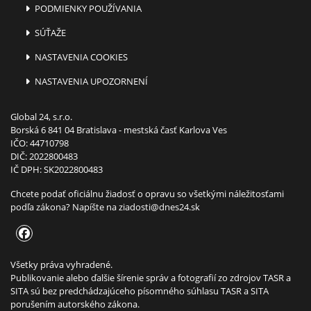
PODMIENKY POUŽÍVANIA
SÚŤAŽE
NASTAVENIA COOKIES
NASTAVENIA UPOZORNENÍ
Global 24, s.r.o.
Borská 6 841 04 Bratislava - mestská časť Karlova Ves
IČO: 44710798
DIČ: 2022800483
IČ DPH: SK2022800483
Chcete podať oficiálnu žiadosť o opravu so všetkými náležitosťami
podľa zákona? Napíšte na
ziadosti@dnes24.sk
Všetky práva vyhradené.
Publikovanie alebo ďalšie šírenie správ a fotografií zo zdrojov TASR a
SITA sú bez predchádzajúceho písomného súhlasu TASR a SITA
porušením autorského zákona.