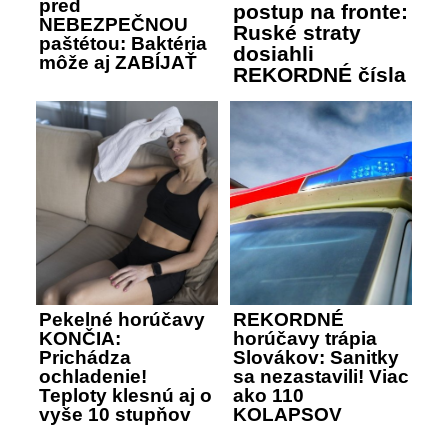
pred
postup na fronte:
NEBEZPEČNOU
Ruské straty
paštétou: Baktéria
dosiahli
môže aj ZABÍJAŤ
REKORDNÉ čísla
Pekelné horúčavy
REKORDNÉ
KONČIA:
horúčavy trápia
Prichádza
Slovákov: Sanitky
ochladenie!
sa nezastavili! Viac
Teploty klesnú aj o
ako 110
vyše 10 stupňov
KOLAPSOV