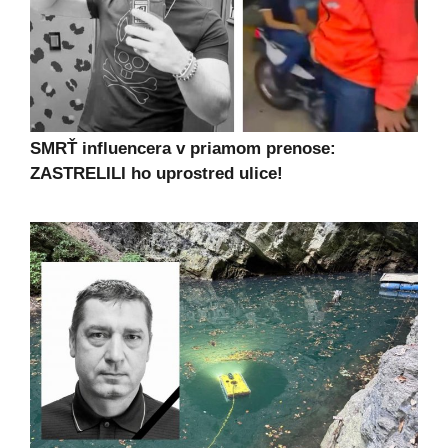
SMRŤ influencera v priamom prenose:
ZASTRELILI ho uprostred ulice!