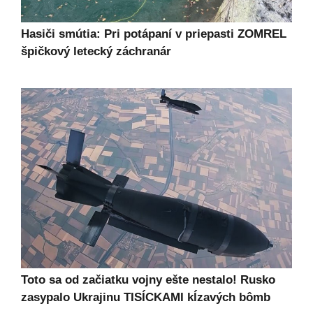
Hasiči smútia: Pri potápaní v priepasti ZOMREL
špičkový letecký záchranár
Toto sa od začiatku vojny ešte nestalo! Rusko
zasypalo Ukrajinu TISÍCKAMI kĺzavých bômb