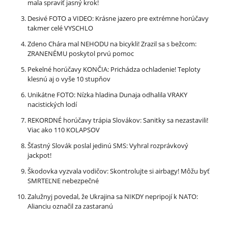
mala spraviť jasný krok!
Desivé FOTO a VIDEO: Krásne jazero pre extrémne horúčavy
takmer celé VYSCHLO
Zdeno Chára mal NEHODU na bicykli! Zrazil sa s bežcom:
ZRANENÉMU poskytol prvú pomoc
Pekelné horúčavy KONČIA: Prichádza ochladenie! Teploty
klesnú aj o vyše 10 stupňov
Unikátne FOTO: Nízka hladina Dunaja odhalila VRAKY
nacistických lodí
REKORDNÉ horúčavy trápia Slovákov: Sanitky sa nezastavili!
Viac ako 110 KOLAPSOV
Šťastný Slovák poslal jedinú SMS: Vyhral rozprávkový
jackpot!
Škodovka vyzvala vodičov: Skontrolujte si airbagy! Môžu byť
SMRTEĽNE nebezpečné
Zalužnyj povedal, že Ukrajina sa NIKDY nepripojí k NATO:
Alianciu označil za zastaranú