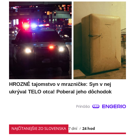
HROZNÉ tajomstvo v mrazničke: Syn v nej
ukrýval TELO otca! Poberal jeho dôchodok
NAJČÍTANEJŠIE ZO SLOVENSKA
7 dní
24 hod