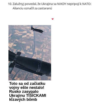
Zalužnyj povedal, že Ukrajina sa NIKDY nepripojí k NATO:
Alianciu označil za zastaranú
Toto sa od začiatku
vojny ešte nestalo!
Rusko zasypalo
Ukrajinu TISÍCKAMI
kĺzavých bômb