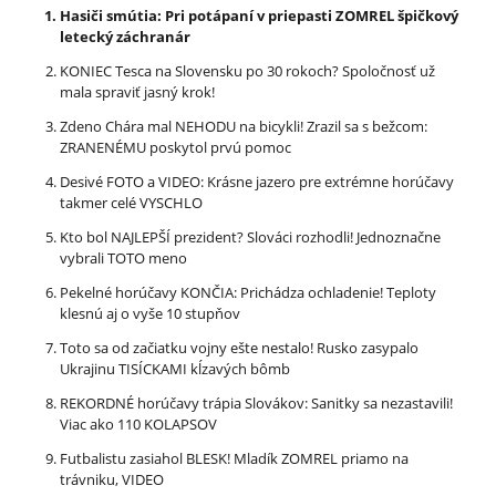
Hasiči smútia: Pri potápaní v priepasti ZOMREL špičkový
letecký záchranár
KONIEC Tesca na Slovensku po 30 rokoch? Spoločnosť už
mala spraviť jasný krok!
Zdeno Chára mal NEHODU na bicykli! Zrazil sa s bežcom:
ZRANENÉMU poskytol prvú pomoc
Desivé FOTO a VIDEO: Krásne jazero pre extrémne horúčavy
takmer celé VYSCHLO
Kto bol NAJLEPŠÍ prezident? Slováci rozhodli! Jednoznačne
vybrali TOTO meno
Pekelné horúčavy KONČIA: Prichádza ochladenie! Teploty
klesnú aj o vyše 10 stupňov
Toto sa od začiatku vojny ešte nestalo! Rusko zasypalo
Ukrajinu TISÍCKAMI kĺzavých bômb
REKORDNÉ horúčavy trápia Slovákov: Sanitky sa nezastavili!
Viac ako 110 KOLAPSOV
Futbalistu zasiahol BLESK! Mladík ZOMREL priamo na
trávniku, VIDEO