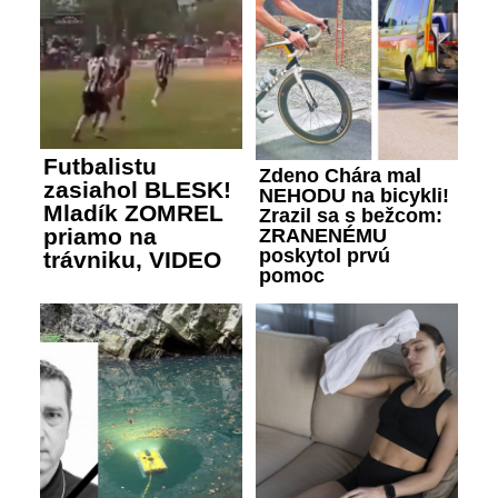
Futbalistu
Zdeno Chára mal
zasiahol BLESK!
NEHODU na bicykli!
Mladík ZOMREL
Zrazil sa s bežcom:
priamo na
ZRANENÉMU
poskytol prvú
trávniku, VIDEO
pomoc