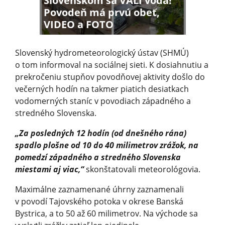
Slovenskom sa VALÍ voda!
Povodeň má prvú obeť,
VIDEO a FOTO
Slovenský hydrometeorologický ústav (SHMÚ)
o tom informoval na sociálnej sieti. K dosiahnutiu a
prekročeniu stupňov povodňovej aktivity došlo do
večerných hodín na takmer piatich desiatkach
vodomerných staníc v povodiach západného a
stredného Slovenska.
„Za posledných 12 hodín (od dnešného rána)
spadlo plošne od 10 do 40 milimetrov zrážok, na
pomedzí západného a stredného Slovenska
miestami aj viac,“
skonštatovali meteorológovia.
Maximálne zaznamenané úhrny zaznamenali
v povodí Tajovského potoka v okrese Banská
Bystrica, a to 50 až 60 milimetrov. Na východe sa