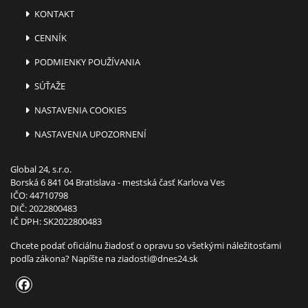
KONTAKT
CENNÍK
PODMIENKY POUŽÍVANIA
SÚŤAŽE
NASTAVENIA COOKIES
NASTAVENIA UPOZORNENÍ
Global 24, s.r.o.
Borská 6 841 04 Bratislava - mestská časť Karlova Ves
IČO: 44710798
DIČ: 2022800483
IČ DPH: SK2022800483
Chcete podať oficiálnu žiadosť o opravu so všetkými náležitosťami
podľa zákona? Napíšte na
ziadosti@dnes24.sk