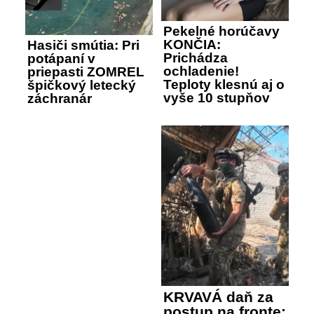
Pekelné horúčavy
KONČIA:
Hasiči smútia: Pri
Prichádza
potápaní v
ochladenie!
priepasti ZOMREL
Teploty klesnú aj o
špičkový letecký
vyše 10 stupňov
záchranár
KRVAVÁ daň za
postup na fronte: