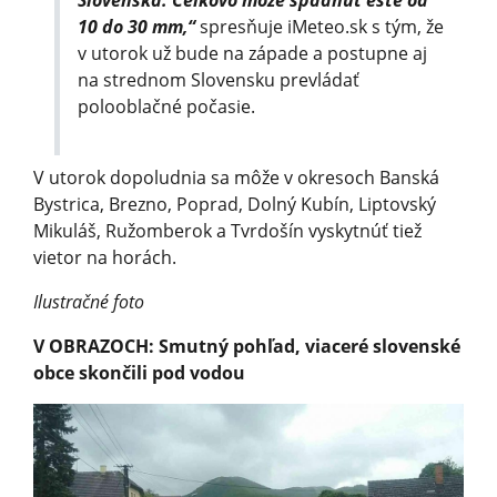
Slovenska. Celkovo môže spadnúť ešte od
10 do 30 mm,“
spresňuje iMeteo.sk s tým, že
v utorok už bude na západe a postupne aj
na strednom Slovensku prevládať
polooblačné počasie.
V utorok dopoludnia sa môže v okresoch Banská
Bystrica, Brezno, Poprad, Dolný Kubín, Liptovský
Mikuláš, Ružomberok a Tvrdošín vyskytnúť tiež
vietor na horách.
Ilustračné foto
V OBRAZOCH: Smutný pohľad, viaceré slovenské
obce skončili pod vodou