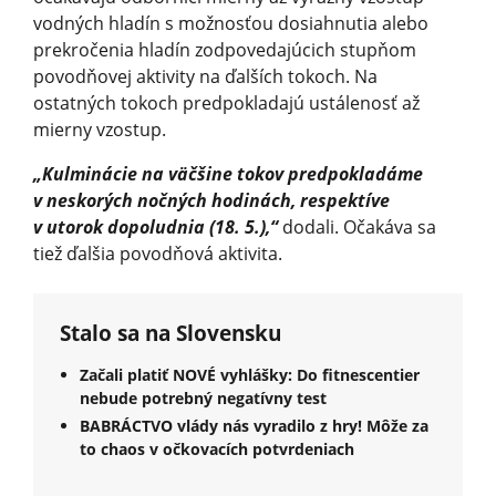
vodných hladín s možnosťou dosiahnutia alebo
prekročenia hladín zodpovedajúcich stupňom
povodňovej aktivity na ďalších tokoch. Na
ostatných tokoch predpokladajú ustálenosť až
mierny vzostup.
„Kulminácie na väčšine tokov predpokladáme
v neskorých nočných hodinách, respektíve
v utorok dopoludnia (18. 5.),“
dodali. Očakáva sa
tiež ďalšia povodňová aktivita.
Stalo sa na Slovensku
Začali platiť NOVÉ vyhlášky: Do fitnescentier
nebude potrebný negatívny test
BABRÁCTVO vlády nás vyradilo z hry! Môže za
to chaos v očkovacích potvrdeniach