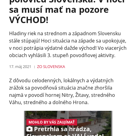
sa musí mať na pozore
VÝCHOD!
Hladiny riek na strednom a západnom Slovensku
stále stúpajú! Hoci situácia na západe sa upokojuje,
v noci potrápia výdatné dažde východ! Vo viacerých
obciach vyhlásili 3. stupeň povodňovej aktivity.
17. máj 2021
ZO SLOVENSKA
Z dôvodu celodenných, lokálnych a výdatných
zrážok sa povodňová situácia značne zhoršila
najmä v povodí hornej Nitry, Žitavy, stredného
Váhu, stredného a dolného Hrona.
MOHLO BY VÁS ZAUJÍMAŤ
Pretrhla sa hrádza,