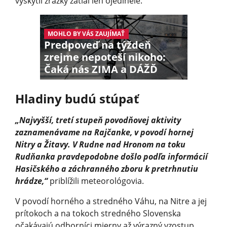
vyskytli zrážky zatiaľ len ojedinele.
MOHLO BY VÁS ZAUJÍMAŤ
Predpoveď na týždeň
zrejme nepoteší nikoho:
Čaká nás ZIMA a DÁŽĎ
Hladiny budú stúpať
„Najvyšší, tretí stupeň povodňovej aktivity
zaznamenávame na Rajčanke, v povodí hornej
Nitry a Žitavy. V Rudne nad Hronom na toku
Rudňanka pravdepodobne došlo podľa informácií
Hasičského a záchranného zboru k pretrhnutiu
hrádze,“
priblížili meteorológovia.
V povodí horného a stredného Váhu, na Nitre a jej
prítokoch a na tokoch stredného Slovenska
očakávajú odborníci mierny až výrazný vzostup