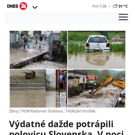
PIA 7.08
31 °C
Zdroj: TASR/Radovan Stoklasa , TASR/Ján Krošlák
Výdatné dažde potrápili
polovicu Slovenska. V noci