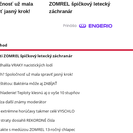
čnosť už mala
ZOMREL špičkový letecký
ť jasný krok!
záchranár
 hod
asti ZOMREL špičkový letecký záchranár
halila VRAKY nacistických lodí
? Spoločnosť už mala spraviť jasný krok!
étou: Baktéria môže aj ZABÍJAŤ
ladenie! Teploty klesnú aj o vyše 10 stupňov
dza ďalší známy moderátor
re extrémne horúčavy takmer celé VYSCHLO
straty dosiahli REKORDNÉ čísla
takte s medúzou ZOMREL 13-ročný chlapec