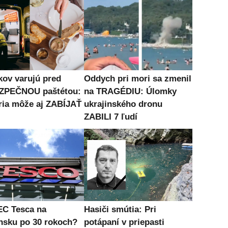
kov varujú pred
Oddych pri mori sa zmenil
ZPEČNOU paštétou:
na TRAGÉDIU: Úlomky
ria môže aj ZABÍJAŤ
ukrajinského dronu
ZABILI 7 ľudí
C Tesca na
Hasiči smútia: Pri
nsku po 30 rokoch?
potápaní v priepasti