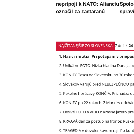
nepripojí k NATO: Alianciu
Spolo
označil za zastaranú
spravi
NAJČÍTANEJŠIE ZO SLOVENSKA
7 dní
24
Hasiči smútia: Pri potápaní v priep
Unikátne FOTO: Nízka hladina Dunaja od
KONIEC Tesca na Slovensku po 30 rokoch
Slovákov varujú pred NEBEZPEČNOU pašt
Pekelné horúčavy KONČIA: Prichádza och
KONIEC po 22 rokoch! Z Markízy odchá
Desivé FOTO a VIDEO: Krásne jazero p
KRVAVÁ daň za postup na fronte: Ruské 
TRAGÉDIA v dovolenkovom raji! Po kon