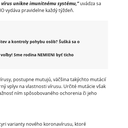
e vírus unikne imunitnému systému,“
uvádza sa
O vydáva pravidelne každý týždeň.
štev a kontroly pohybu osôb? Šušká sa o
é voľby! Sme rodina NEMIENI byť ticho
írusy, postupne mutujú, väčšina takýchto mutácií
ný vplyv na vlastnosti vírusu. Určité mutácie však
ávažnosť ním spôsobovaného ochorenia či jeho
tyri varianty nového koronavírusu, ktoré