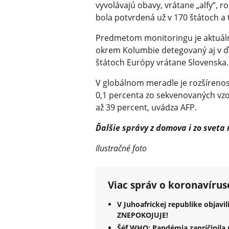
vyvolávajú obavy, vrátane „alfy“, r
bola potvrdená už v 170 štátoch a t
Predmetom monitoringu je aktuálne
okrem Kolumbie detegovaný aj v ďal
štátoch Európy vrátane Slovenska.
V globálnom meradle je rozšírenosť
0,1 percenta zo sekvenovaných vzori
až 39 percent, uvádza AFP.
Ďalšie správy z domova i zo sveta
Ilustračné foto
Viac správ o koronavírus
V Juhoafrickej republike objavi
ZNEPOKOJUJE!
Šéf WHO: Pandémia zapríčinila n