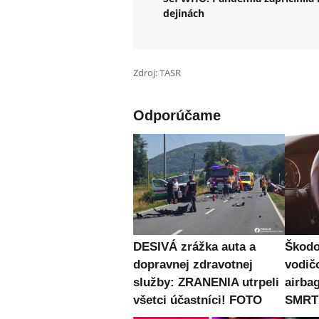
dejinách
Zdroj: TASR
Odporúčame
DESIVÁ zrážka auta a
Škodo
dopravnej zdravotnej
vodičo
služby: ZRANENIA utrpeli
airba
všetci účastníci! FOTO
SMRT