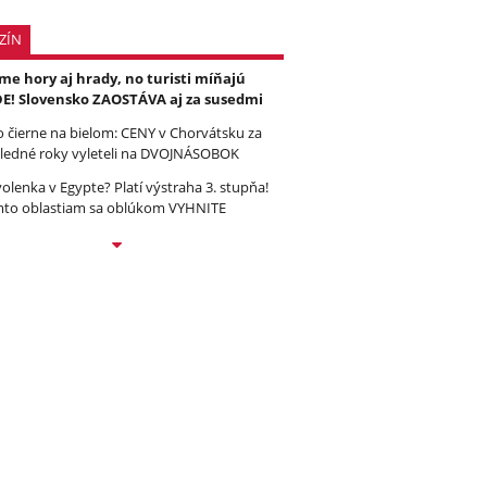
ZÍN
e hory aj hrady, no turisti míňajú
E! Slovensko ZAOSTÁVA aj za susedmi
to čierne na bielom: CENY v Chorvátsku za
ledné roky vyleteli na DVOJNÁSOBOK
olenka v Egypte? Platí výstraha 3. stupňa!
to oblastiam sa oblúkom VYHNITE