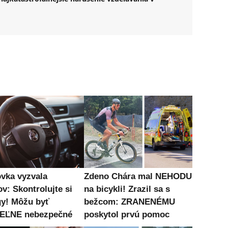
vka vyzvala
Zdeno Chára mal NEHODU
v: Skontrolujte si
na bicykli! Zrazil sa s
gy! Môžu byť
bežcom: ZRANENÉMU
EĽNE nebezpečné
poskytol prvú pomoc