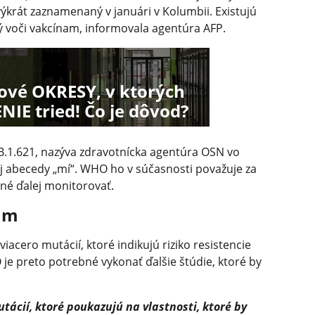
výkrát zaznamenaný v januári v Kolumbii. Existujú
ý voči vakcínam, informovala agentúra AFP.
ikové OKRESY, v ktorých
IE tried! Čo je dôvod?
B.1.621, nazýva zdravotnícka agentúra OSN vo
ej abecedy „mí“. WHO ho v súčasnosti považuje za
bné ďalej monitorovať.
am
iacero mutácií, ktoré indikujú riziko resistencie
je preto potrebné vykonať ďalšie štúdie, ktoré by
ácií, ktoré poukazujú na vlastnosti, ktoré by