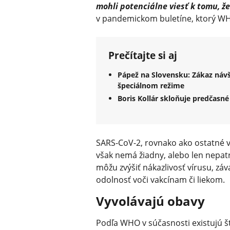
mohli potenciálne viesť k tomu, ž
v pandemickom buletíne, ktorý WH
Prečítajte si aj
Pápež na Slovensku: Zákaz náv
špeciálnom režime
Boris Kollár skloňuje predčasn
SARS-CoV-2, rovnako ako ostatné v
však nemá žiadny, alebo len nepatr
môžu zvýšiť nákazlivosť vírusu, z
odolnosť voči vakcínam či liekom.
Vyvolávajú obavy
Podľa WHO v súčasnosti existujú š