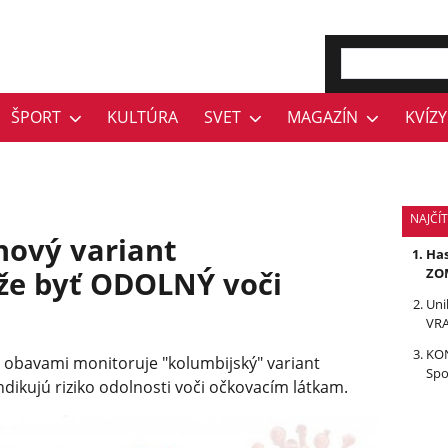
ŠPORT
KULTÚRA
SVET
MAGAZÍN
KVÍZY
NAJČÍ
ový variant
Has
že byť ODOLNÝ voči
ZOM
Uni
VRA
KON
s obavami monitoruje "kolumbijský" variant
Spo
ndikujú riziko odolnosti voči očkovacím látkam.