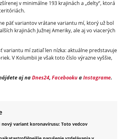
ozšírenej v minimálne 193 krajinách a „delty“, ktorá
eritóriách.
 päť variantov vrátane variantu mí, ktorý už bol
ších krajinách Južnej Ameriky, ale aj vo viacerých
 variantu mí zatiaľ len nízka: aktuálne predstavuje
ek. V Kolumbii je však toto číslo výrazne vyššie,
 nájdete aj na
Dnes24
,
Facebooku
a
Instagrame
.
e
li nový variant koronavírusu: Toto vedcov
ajkatastrofálnejšie narušenie vzdelávania v