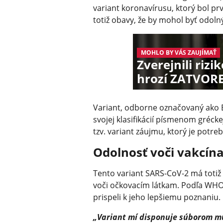
variant koronavírusu, ktorý bol pr
totiž obavy, že by mohol byť odoln
MOHLO BY VÁS ZAUJÍMAŤ
Zverejnili riz
hrozí ZATVOREN
Variant, odborne označovaný ako 
svojej klasifikácií písmenom gréck
tzv. variant záujmu, ktorý je potre
Odolnosť voči vakcín
Tento variant SARS-CoV-2 má totiž v
voči očkovacím látkam. Podľa WHO 
prispeli k jeho lepšiemu poznaniu.
„Variant mí disponuje súborom mut