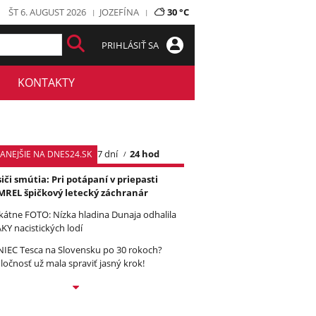
ŠT 6. AUGUST 2026
JOZEFÍNA
30 °C
PRIHLÁSIŤ SA
KONTAKTY
7 dní
24 hod
TANEJŠIE NA DNES24.SK
iči smútia: Pri potápaní v priepasti
REL špičkový letecký záchranár
kátne FOTO: Nízka hladina Dunaja odhalila
KY nacistických lodí
IEC Tesca na Slovensku po 30 rokoch?
ločnosť už mala spraviť jasný krok!