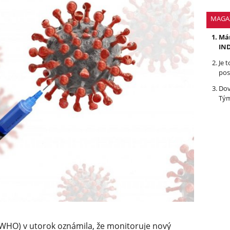
MAGA
Mám
IND
Je 
pos
Dov
Tým
(WHO) v utorok oznámila, že monitoruje nový