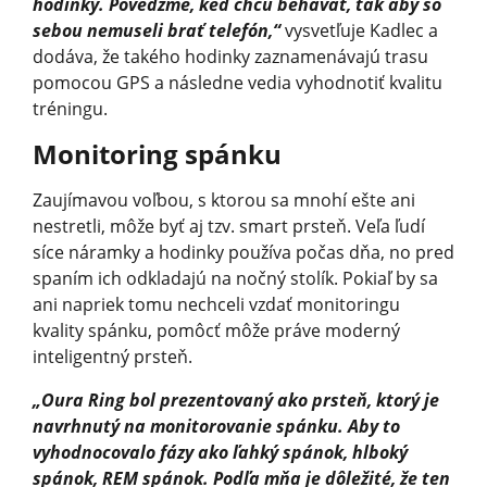
hodinky. Povedzme, keď chcú behávať, tak aby so
sebou nemuseli brať telefón,“
vysvetľuje Kadlec a
dodáva, že takého hodinky zaznamenávajú trasu
pomocou GPS a následne vedia vyhodnotiť kvalitu
tréningu.
Monitoring spánku
Zaujímavou voľbou, s ktorou sa mnohí ešte ani
nestretli, môže byť aj tzv. smart prsteň. Veľa ľudí
síce náramky a hodinky používa počas dňa, no pred
spaním ich odkladajú na nočný stolík. Pokiaľ by sa
ani napriek tomu nechceli vzdať monitoringu
kvality spánku, pomôcť môže práve moderný
inteligentný prsteň.
„Oura Ring bol prezentovaný ako prsteň, ktorý je
navrhnutý na monitorovanie spánku. Aby to
vyhodnocovalo fázy ako ľahký spánok, hlboký
spánok, REM spánok. Podľa mňa je dôležité, že ten