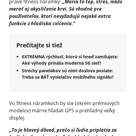
práve fitness náramky:
„Meria to tep, stres, môžu
merať aj okysličenie krvi. Sú vhodné pre
používateľov, ktorí nevyžadujú nejaké extra
funkcie z hľadiska cvičenia.“
Prečítajte si tiež
EXTRÉMNA rýchlosť, ktorú si hneď zamilujete:
Aké výhody prináša moderná 5G sieť?
Strechy panelákov sú nimi doslova posiate:
Treba sa BÁŤ vysielačov mobilného signálu?
Vo fitness náramkoch by ste (okrem prémiových
modelov) márne hľadali GPS a prehľadný veľký
displej.
„To je hlavný dôvod, prečo si ľudia priplatia za