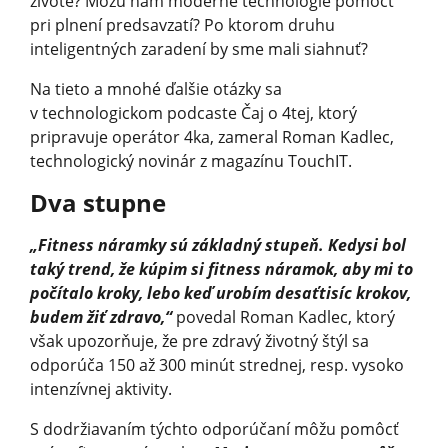
živote? Môžu nám moderné technológie pomôcť
pri plnení predsavzatí? Po ktorom druhu
inteligentných zaradení by sme mali siahnuť?
Na tieto a mnohé ďalšie otázky sa
v technologickom podcaste Čaj o 4tej, ktorý
pripravuje operátor 4ka, zameral Roman Kadlec,
technologický novinár z magazínu TouchIT.
Dva stupne
„Fitness náramky sú základný stupeň. Kedysi bol
taký trend, že kúpim si fitness náramok, aby mi to
počítalo kroky, lebo keď urobím desaťtisíc krokov,
budem žiť zdravo,“
povedal Roman Kadlec, ktorý
však upozorňuje, že pre zdravý životný štýl sa
odporúča 150 až 300 minút strednej, resp. vysoko
intenzívnej aktivity.
S dodržiavaním týchto odporúčaní môžu pomôcť