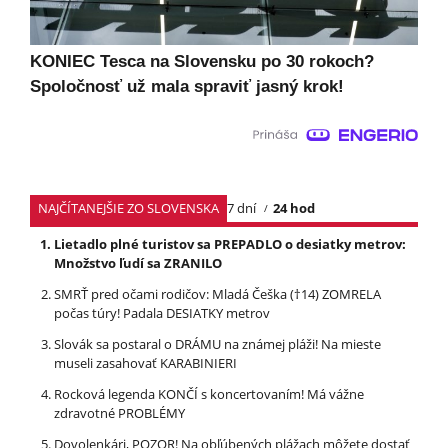
KONIEC Tesca na Slovensku po 30 rokoch?
Spoločnosť už mala spraviť jasný krok!
NAJČÍTANEJŠIE ZO SLOVENSKA
7 dní
24 hod
Lietadlo plné turistov sa PREPADLO o desiatky metrov:
Množstvo ľudí sa ZRANILO
SMRŤ pred očami rodičov: Mladá Češka (†14) ZOMRELA
počas túry! Padala DESIATKY metrov
Slovák sa postaral o DRÁMU na známej pláži! Na mieste
museli zasahovať KARABINIERI
Rocková legenda KONČÍ s koncertovaním! Má vážne
zdravotné PROBLÉMY
Dovolenkári, POZOR! Na obľúbených plážach môžete dostať