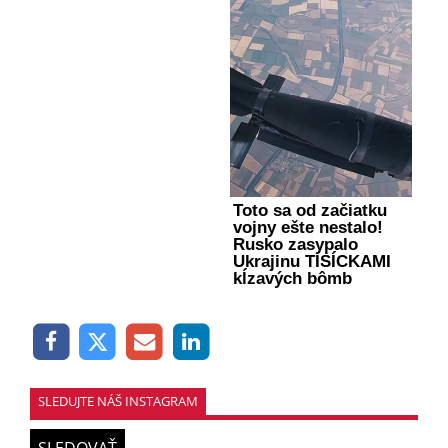
Toto sa od začiatku
vojny ešte nestalo!
Rusko zasypalo
Ukrajinu TISÍCKAMI
kĺzavých bômb
SLEDUJTE NÁŠ INSTAGRAM
SLEDOVAŤ