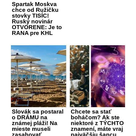
Spartak Moskva
chce od Ružičku
stovky TISÍC!
Ruský novinár
OTVORENE: Je to
RANA pre KHL
Slovák sa postaral
Chcete sa stať
o DRÁMU na
boháčom? Ak ste
známej pláži! Na
niektoré z TÝCHTO
mieste museli
znamení, máte vraj
zasahovať
najväčšiu šancu