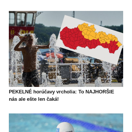
PEKELNÉ horúčavy vrcholia: To NAJHORŠIE
nás ale ešte len čaká!