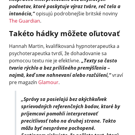
podnetov, ktoré poskytuje výraz tváre, reč tela a
intonácia,“
opisujú podrobnejšie britské noviny
The Guardian
.
Takéto hádky môžete oľutovať
Hannah Martin, kvalifikovaná hypnoterapeutka a
psychoterapeutka tvrdí, že dohadovanie sa
pomocou textu nie je efektívne.
„Texty sa často
tvoria rýchlo a bez prílišného premýšľania –
najmä, keď sme nahnevaní alebo rozčúlení,“
vraví
pre magazín
Glamour
.
„Správy sa posielajú bez akýchkoľvek
sprievodných referenčných bodov, ktoré by
príjemcovi pomohli interpretovať
precitlivosť toho na druhej strane. Takto
môžu byť nesprávne pochopené.