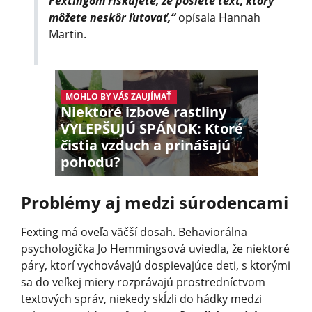
Fextingom riskujete, že pošlete text, ktorý
môžete neskôr ľutovať,“
opísala Hannah
Martin.
MOHLO BY VÁS ZAUJÍMAŤ
Niektoré izbové rastliny
VYLEPŠUJÚ SPÁNOK: Ktoré
čistia vzduch a prinášajú
pohodu?
Problémy aj medzi súrodencami
Fexting má oveľa väčší dosah. Behaviorálna
psychologička Jo Hemmingsová uviedla, že niektoré
páry, ktorí vychovávajú dospievajúce deti, s ktorými
sa do veľkej miery rozprávajú prostredníctvom
textových správ, niekedy skĺzli do hádky medzi