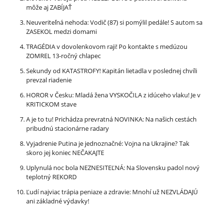
môže aj ZABÍJAŤ
Neuveriteľná nehoda: Vodič (87) si pomýlil pedále! S autom sa
ZASEKOL medzi domami
TRAGÉDIA v dovolenkovom raji! Po kontakte s medúzou
ZOMREL 13-ročný chlapec
Sekundy od KATASTROFY! Kapitán lietadla v poslednej chvíli
prevzal riadenie
HOROR v Česku: Mladá žena VYSKOČILA z idúceho vlaku! Je v
KRITICKOM stave
A je to tu! Prichádza prevratná NOVINKA: Na našich cestách
pribudnú stacionárne radary
Vyjadrenie Putina je jednoznačné: Vojna na Ukrajine? Tak
skoro jej koniec NEČAKAJTE
Uplynulá noc bola NEZNESITEĽNÁ: Na Slovensku padol nový
teplotný REKORD
Ľudí najviac trápia peniaze a zdravie: Mnohí už NEZVLÁDAJÚ
ani základné výdavky!