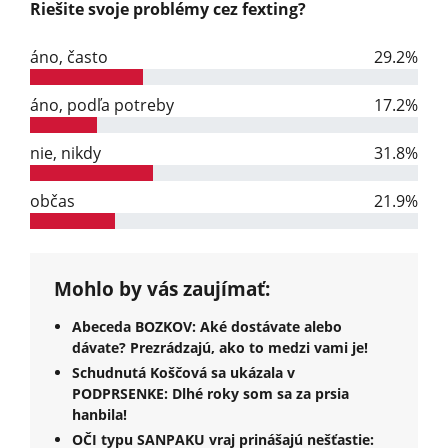
Riešite svoje problémy cez fexting?
áno, často
29.2%
áno, podľa potreby
17.2%
nie, nikdy
31.8%
občas
21.9%
Mohlo by vás zaujímať:
Abeceda BOZKOV: Aké dostávate alebo
dávate? Prezrádzajú, ako to medzi vami je!
Schudnutá Koščová sa ukázala v
PODPRSENKE: Dlhé roky som sa za prsia
hanbila!
OČI typu SANPAKU vraj prinášajú nešťastie: