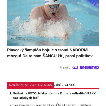
Plavecký šampión bojuje s tromi NÁDORMI
mozgu! Dajte nám ŠANCU žiť, prosí politikov
NAJČÍTANEJŠIE ZO SLOVENSKA
7 dní
24 hod
Unikátne FOTO: Nízka hladina Dunaja odhalila VRAKY
nacistických lodí
Slovákov varujú pred NEBEZPEČNOU paštétou: Baktéria