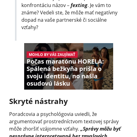
konfrontáciu názov –
fexting
. Je vám to
známe? Vedeli ste, že môže mať negatívny
dopad na vaše partnerské či sociálne
vzťahy?
MOHLO BY VÁS ZAUJÍMAŤ
Počas maratónu HORELA:
Spálená bežkyňa prišla o
svoju identitu, no našla
osudovú lásku
Skryté nástrahy
Poradcovia a psychológovia uviedli, že
argumentovať prostredníctvom textovej správy
môže zhoršiť vzájomne vzťahy.
„Správy môžu byť
nesprávne interpretované bez zmyslových