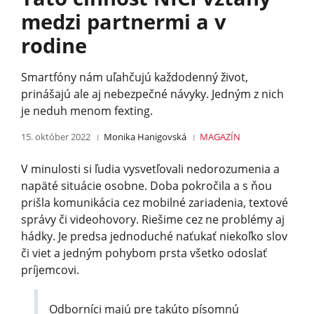
medzi partnermi a v
rodine
Smartfóny nám uľahčujú každodenný život,
prinášajú ale aj nebezpečné návyky. Jedným z nich
je neduh menom fexting.
15. október 2022
Monika Hanigovská
MAGAZÍN
V minulosti si ľudia vysvetľovali nedorozumenia a
napäté situácie osobne. Doba pokročila a s ňou
prišla komunikácia cez mobilné zariadenia, textové
správy či videohovory. Riešime cez ne problémy aj
hádky. Je predsa jednoduché naťukať niekoľko slov
či viet a jedným pohybom prsta všetko odoslať
príjemcovi.
Odborníci majú pre takúto písomnú