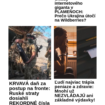
internetového
giganta v
PLAMEŇOCH:
Prečo Ukrajina útočí
na Wildberries?
Ľudí najviac trápia
KRVAVÁ daň za
peniaze a zdravie:
postup na fronte:
Mnohí už
Ruské straty
NEZVLÁDAJÚ ani
dosiahli
základné výdavky!
REKORDNÉ čísla