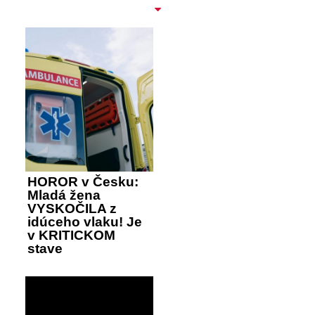
HOROR v Česku:
Mladá žena
VYSKOČILA z
idúceho vlaku! Je
v KRITICKOM
stave