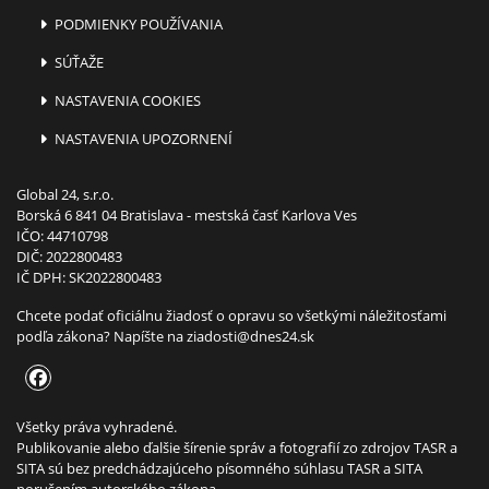
PODMIENKY POUŽÍVANIA
SÚŤAŽE
NASTAVENIA COOKIES
NASTAVENIA UPOZORNENÍ
Global 24, s.r.o.
Borská 6 841 04 Bratislava - mestská časť Karlova Ves
IČO: 44710798
DIČ: 2022800483
IČ DPH: SK2022800483
Chcete podať oficiálnu žiadosť o opravu so všetkými náležitosťami
podľa zákona? Napíšte na
ziadosti@dnes24.sk
Všetky práva vyhradené.
Publikovanie alebo ďalšie šírenie správ a fotografií zo zdrojov TASR a
SITA sú bez predchádzajúceho písomného súhlasu TASR a SITA