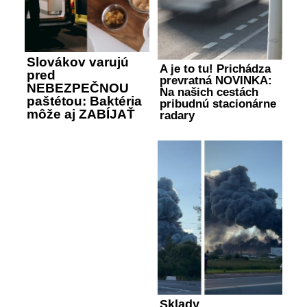
Slovákov varujú
A je to tu! Prichádza
pred
prevratná NOVINKA:
NEBEZPEČNOU
Na našich cestách
paštétou: Baktéria
pribudnú stacionárne
môže aj ZABÍJAŤ
radary
Sklady