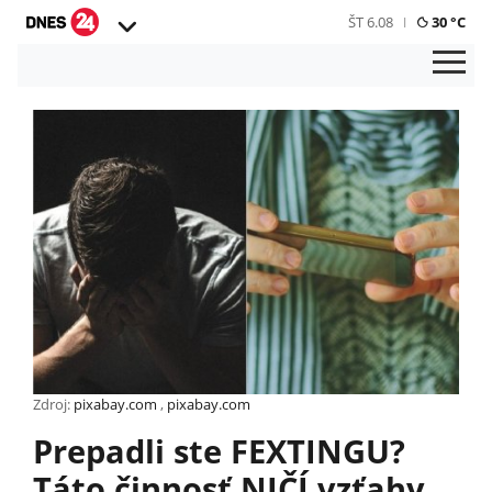
ŠT 6.08
30 °C
Zdroj:
pixabay.com
,
pixabay.com
Prepadli ste FEXTINGU?
Táto činnosť NIČÍ vzťahy