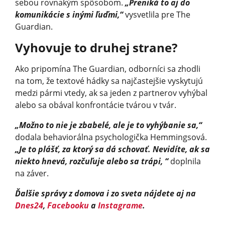
sebou rovnakým spôsobom.
„Preniká to aj do
komunikácie s inými ľuďmi,“
vysvetlila pre The
Guardian.
Vyhovuje to druhej strane?
Ako pripomína The Guardian, odborníci sa zhodli
na tom, že textové hádky sa najčastejšie vyskytujú
medzi pármi vtedy, ak sa jeden z partnerov vyhýbal
alebo sa obával konfrontácie tvárou v tvár.
„Možno to nie je zbabelé, ale je to vyhýbanie sa,“
dodala behaviorálna psychologička Hemmingsová.
„Je to plášť, za ktorý sa dá schovať. Nevidíte, ak sa
niekto hnevá, rozčuľuje alebo sa trápi, “
doplnila
na záver.
Ďalšie správy z domova i zo sveta nájdete aj na
Dnes24
,
Facebooku
a
Instagrame
.