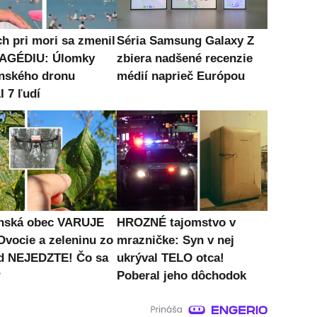
h pri mori sa zmenil
Séria Samsung Galaxy Z
AGÉDIU: Úlomky
zbiera nadšené recenzie
inského dronu
médií naprieč Európou
I 7 ľudí
nská obec VARUJE
HROZNÉ tajomstvo v
Ovocie a zeleninu zo
mrazničke: Syn v nej
d NEJEDZTE! Čo sa
ukrýval TELO otca!
?
Poberal jeho dôchodok