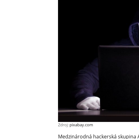
Zdroj:
pixabay.com
Medzinárodná hackerská skupina A