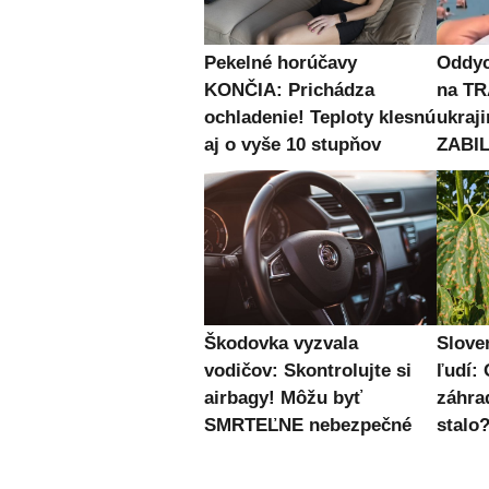
Pekelné horúčavy
Oddyc
KONČIA: Prichádza
na TR
ochladenie! Teploty klesnú
ukraj
aj o vyše 10 stupňov
ZABIL
Škodovka vyzvala
Slove
vodičov: Skontrolujte si
ľudí: 
airbagy! Môžu byť
záhra
SMRTEĽNE nebezpečné
stalo