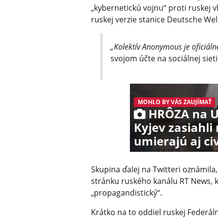
„kybernetickú vojnu“ proti ruskej 
ruskej verzie stanice Deutsche Wel
„Kolektív Anonymous je oficiálne
svojom účte na sociálnej sieti
MOHLO BY VÁS ZAUJÍMAŤ
HRÔZA na Uk
Kyjev zasiahli
umierajú aj civi
Skupina ďalej na Twitteri oznámila
stránku ruského kanálu RT News, 
„propagandistický“.
Krátko na to oddiel ruskej Federál