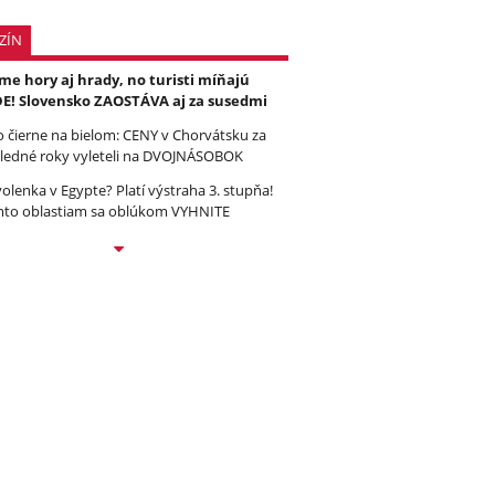
ZÍN
e hory aj hrady, no turisti míňajú
E! Slovensko ZAOSTÁVA aj za susedmi
to čierne na bielom: CENY v Chorvátsku za
ledné roky vyleteli na DVOJNÁSOBOK
olenka v Egypte? Platí výstraha 3. stupňa!
to oblastiam sa oblúkom VYHNITE