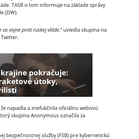
vláde. TASR o tom informuje na základe správy
le (DW).
 vo vojne proti ruskej vláde,“
uviedla skupina na
 Twitter.
rajine pokračuje:
 raketové útoky,
listi
, že napadla a znefukčnila oficiálnu webovú
ktorý skupina Anonymous označila za
nej bezpečnostnej služby (FSB) pre kybernetickú