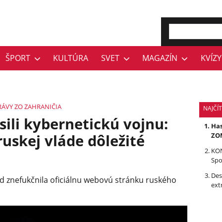
ŠPORT
KULTÚRA
SVET
MAGAZÍN
KVÍZY
RÁVY
ZO ZAHRANIČIA
NAJČÍ
ili kybernetickú vojnu:
Has
ruskej vláde dôležité
ZOM
KON
Spo
Des
d znefukčnila oficiálnu webovú stránku ruského
ext