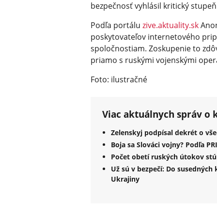
bezpečnosť vyhlásil kritický stupe
Podľa portálu
zive.aktuality.sk
Anon
poskytovateľov internetového pri
spoločnostiam. Zoskupenie to zdôv
priamo s ruskými vojenskými oper
Foto: ilustračné
Viac aktuálnych správ o 
Zelenskyj podpísal dekrét o vše
Boja sa Slováci vojny? Podľa 
Počet obetí ruských útokov stúp
Už sú v bezpečí: Do susedných 
Ukrajiny