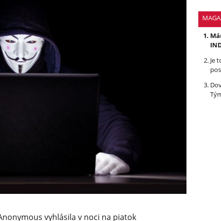
MAGA
Mám
IND
Je 
pos
Dov
Tým
nonymous vyhlásila v noci na piatok