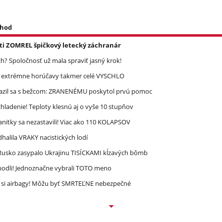
 hod
asti ZOMREL špičkový letecký záchranár
? Spoločnosť už mala spraviť jasný krok!
re extrémne horúčavy takmer celé VYSCHLO
razil sa s bežcom: ZRANENÉMU poskytol prvú pomoc
ladenie! Teploty klesnú aj o vyše 10 stupňov
nitky sa nezastavili! Viac ako 110 KOLAPSOV
halila VRAKY nacistických lodí
! Rusko zasypalo Ukrajinu TISÍCKAMI kĺzavých bômb
zhodli! Jednoznačne vybrali TOTO meno
e si airbagy! Môžu byť SMRTEĽNE nebezpečné