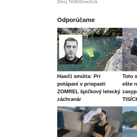
Zdroj: TASR/Dnes24.sk
Odporúčame
Hasiči smútia: Pri
Toto 
potápaní v priepasti
ešte 
ZOMREL špičkový letecký
zasyp
záchranár
TISÍC