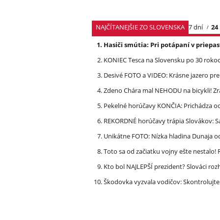
NAJČÍTANEJŠIE ZO SLOVENSKA
7 dní
24
Hasiči smútia: Pri potápaní v priep
KONIEC Tesca na Slovensku po 30 rokoch
Desivé FOTO a VIDEO: Krásne jazero p
Zdeno Chára mal NEHODU na bicykli! Z
Pekelné horúčavy KONČIA: Prichádza och
REKORDNÉ horúčavy trápia Slovákov: Sa
Unikátne FOTO: Nízka hladina Dunaja od
Toto sa od začiatku vojny ešte nestalo
Kto bol NAJLEPŠÍ prezident? Slováci ro
Škodovka vyzvala vodičov: Skontrolujt