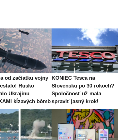
sa od začiatku vojny
KONIEC Tesca na
nestalo! Rusko
Slovensku po 30 rokoch?
alo Ukrajinu
Spoločnosť už mala
KAMI kĺzavých bômb
spraviť jasný krok!