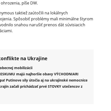
ň ohrozenia, píše DW.
ymous taktiež zaútočili na lokálnych
pojenia. Spôsobiť problémy mali minimálne štyrom
odnilo snahou narušiť prenos dát súvisiacich
áciami.
konflikte na Ukrajine
obecnej mobilizácii
PRIESKUMU majú najhoršie obavy VÝCHODNIARI
a! Putinove sily útočia aj na ukrajinské nemocnice
krajín začali prichádzať prvé STOVKY utečencov z