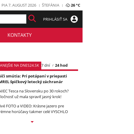
PIA 7. AUGUST 2026
ŠTEFÁNIA
26 °C
PRIHLÁSIŤ SA
KONTAKTY
7 dní
24 hod
TANEJŠIE NA DNES24.SK
iči smútia: Pri potápaní v priepasti
REL špičkový letecký záchranár
IEC Tesca na Slovensku po 30 rokoch?
ločnosť už mala spraviť jasný krok!
ivé FOTO a VIDEO: Krásne jazero pre
rémne horúčavy takmer celé VYSCHLO