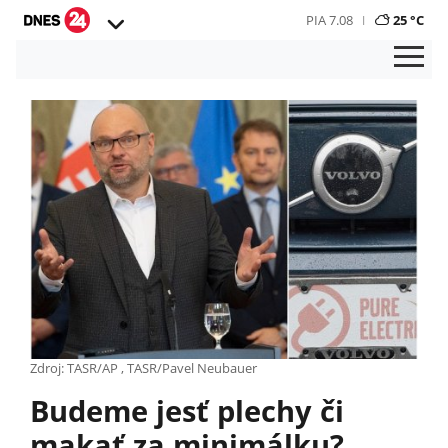
PIA 7.08
25 °C
Zdroj: TASR/AP , TASR/Pavel Neubauer
Budeme jesť plechy či
makať za minimálku?