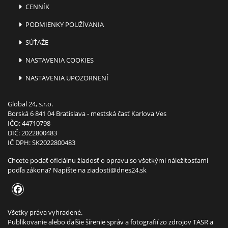
CENNÍK
PODMIENKY POUŽÍVANIA
SÚŤAŽE
NASTAVENIA COOKIES
NASTAVENIA UPOZORNENÍ
Global 24, s.r.o.
Borská 6 841 04 Bratislava - mestská časť Karlova Ves
IČO: 44710798
DIČ: 2022800483
IČ DPH: SK2022800483
Chcete podať oficiálnu žiadosť o opravu so všetkými náležitosťami
podľa zákona? Napíšte na
ziadosti@dnes24.sk
Všetky práva vyhradené.
Publikovanie alebo ďalšie šírenie správ a fotografií zo zdrojov TASR a