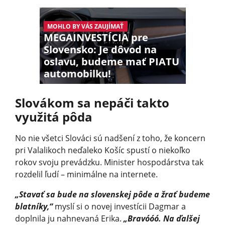
MOHLO BY VÁS ZAUJÍMAŤ
MEGAINVESTÍCIA pre
Slovensko: Je dôvod na
oslavu, budeme mať PIATU
automobilku!
Slovákom sa nepáči takto
využitá pôda
No nie všetci Slováci sú nadšení z toho, že koncern
pri Valalikoch neďaleko Košíc spustí o niekoľko
rokov svoju prevádzku. Minister hospodárstva tak
rozdelil ľudí – minimálne na internete.
„Stavať sa bude na slovenskej pôde a žrať budeme
blatníky,“
myslí si o novej investícii Dagmar a
doplnila ju nahnevaná Erika.
„Bravóóó. Na ďalšej