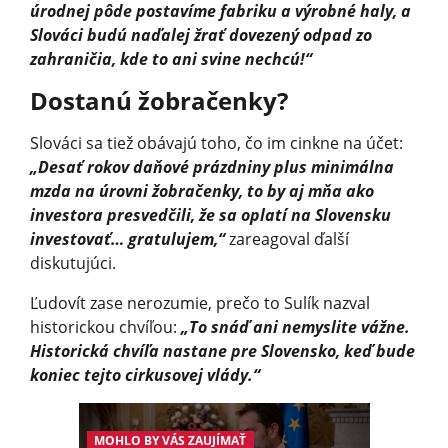
úrodnej pôde postavíme fabriku a výrobné haly, a
Slováci budú naďalej žrať dovezený odpad zo
zahraničia, kde to ani svine nechcú!“
Dostanú žobračenky?
Slováci sa tiež obávajú toho, čo im cinkne na účet:
„Desať rokov daňové prázdniny plus minimálna
mzda na úrovni žobračenky, to by aj mňa ako
investora presvedčili, že sa oplatí na Slovensku
investovať… gratulujem,“
zareagoval ďalší
diskutujúci.
Ľudovít zase nerozumie, prečo to Sulík nazval
historickou chvíľou:
„To snáď ani nemyslite vážne.
Historická chvíľa nastane pre Slovensko, keď bude
koniec tejto cirkusovej vlády.“
MOHLO BY VÁS ZAUJÍMAŤ