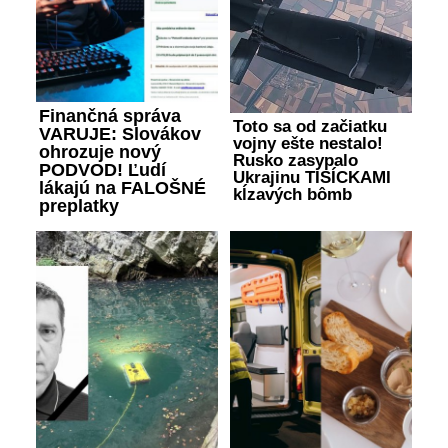
Finančná správa
Toto sa od začiatku
VARUJE: Slovákov
vojny ešte nestalo!
ohrozuje nový
Rusko zasypalo
PODVOD! Ľudí
Ukrajinu TISÍCKAMI
lákajú na FALOŠNÉ
kĺzavých bômb
preplatky