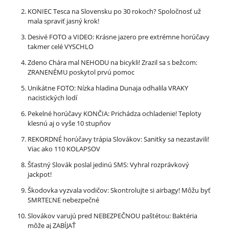
KONIEC Tesca na Slovensku po 30 rokoch? Spoločnosť už
mala spraviť jasný krok!
Desivé FOTO a VIDEO: Krásne jazero pre extrémne horúčavy
takmer celé VYSCHLO
Zdeno Chára mal NEHODU na bicykli! Zrazil sa s bežcom:
ZRANENÉMU poskytol prvú pomoc
Unikátne FOTO: Nízka hladina Dunaja odhalila VRAKY
nacistických lodí
Pekelné horúčavy KONČIA: Prichádza ochladenie! Teploty
klesnú aj o vyše 10 stupňov
REKORDNÉ horúčavy trápia Slovákov: Sanitky sa nezastavili!
Viac ako 110 KOLAPSOV
Šťastný Slovák poslal jedinú SMS: Vyhral rozprávkový
jackpot!
Škodovka vyzvala vodičov: Skontrolujte si airbagy! Môžu byť
SMRTEĽNE nebezpečné
Slovákov varujú pred NEBEZPEČNOU paštétou: Baktéria
môže aj ZABÍJAŤ