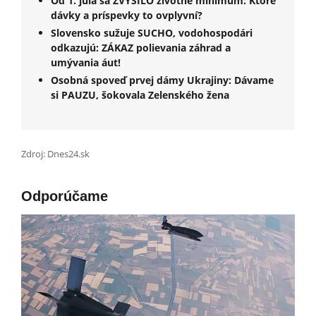
Od 1. júla sa ZVÝŠILO životné minimum: Ktoré
dávky a príspevky to ovplyvní?
Slovensko sužuje SUCHO, vodohospodári
odkazujú: ZÁKAZ polievania záhrad a
umývania áut!
Osobná spoveď prvej dámy Ukrajiny: Dávame
si PAUZU, šokovala Zelenského žena
Zdroj: Dnes24.sk
Odporúčame