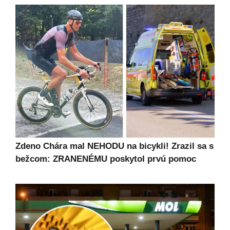
Zdeno Chára mal NEHODU na bicykli! Zrazil sa s
bežcom: ZRANENÉMU poskytol prvú pomoc