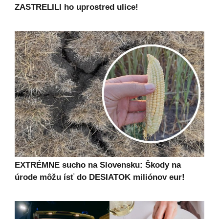
ZASTRELILI ho uprostred ulice!
EXTRÉMNE sucho na Slovensku: Škody na
úrode môžu ísť do DESIATOK miliónov eur!