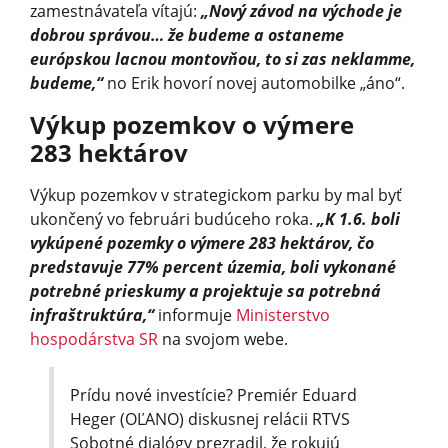
zamestnávateľa vítajú:
„Nový závod na východe je
dobrou správou… že budeme a ostaneme
európskou lacnou montovňou, to si zas neklamme,
budeme,“
no Erik hovorí novej automobilke „áno“.
Výkup pozemkov o výmere
283 hektárov
Výkup pozemkov v strategickom parku by mal byť
ukončený vo februári budúceho roka.
„K 1.6. boli
vykúpené pozemky o výmere 283 hektárov, čo
predstavuje 77% percent územia, boli vykonané
potrebné prieskumy a projektuje sa potrebná
infraštruktúra,“
informuje
Ministerstvo
hospodárstva SR
na svojom webe.
Prídu nové investície? Premiér Eduard
Heger (OĽANO) diskusnej relácii RTVS
Sobotné dialógy prezradil, že rokujú