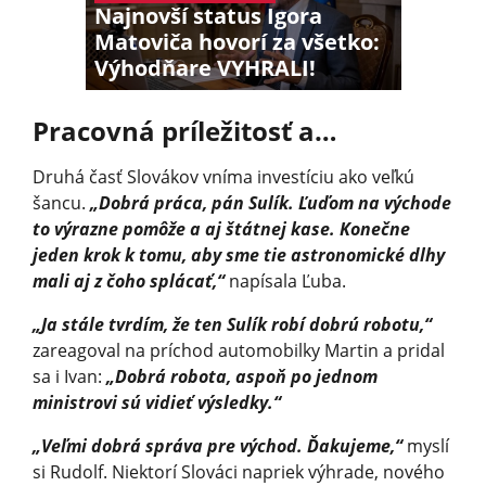
Najnovší status Igora
Matoviča hovorí za všetko:
Výhodňare VYHRALI!
Pracovná príležitosť a…
Druhá časť Slovákov vníma investíciu ako veľkú
šancu.
„Dobrá práca, pán Sulík. Ľuďom na východe
to výrazne pomôže a aj štátnej kase. Konečne
jeden krok k tomu, aby sme tie astronomické dlhy
mali aj z čoho splácať,“
napísala Ľuba.
„Ja stále tvrdím, že ten Sulík robí dobrú robotu,“
zareagoval na príchod automobilky Martin a pridal
sa i Ivan:
„Dobrá robota, aspoň po jednom
ministrovi sú vidieť výsledky.“
„Veľmi dobrá správa pre východ. Ďakujeme,“
myslí
si Rudolf. Niektorí Slováci napriek výhrade, nového