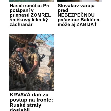
Hasiči smútia: Pri
Slovákov varujú
potápaní v
pred
priepasti ZOMREL
NEBEZPEČNOU
špičkový letecký
paštétou: Baktéria
záchranár
môže aj ZABÍJAŤ
KRVAVÁ daň za
postup na fronte:
Ruské straty
dosiahli