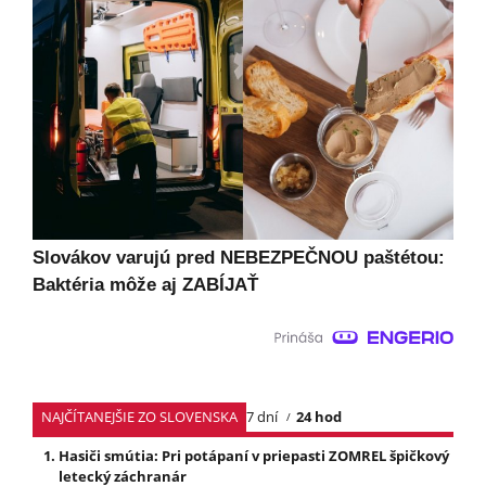
Slovákov varujú pred NEBEZPEČNOU paštétou:
Baktéria môže aj ZABÍJAŤ
NAJČÍTANEJŠIE ZO SLOVENSKA
7 dní
24 hod
Hasiči smútia: Pri potápaní v priepasti ZOMREL špičkový
letecký záchranár