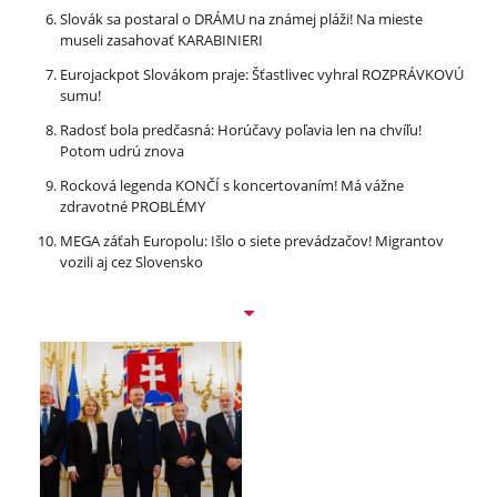
Slovák sa postaral o DRÁMU na známej pláži! Na mieste
museli zasahovať KARABINIERI
Eurojackpot Slovákom praje: Šťastlivec vyhral ROZPRÁVKOVÚ
sumu!
Radosť bola predčasná: Horúčavy poľavia len na chvíľu!
Potom udrú znova
Rocková legenda KONČÍ s koncertovaním! Má vážne
zdravotné PROBLÉMY
MEGA záťah Europolu: Išlo o siete prevádzačov! Migrantov
vozili aj cez Slovensko