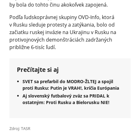
by bola do tohto činu akokoľvek zapojená.
Podľa ľudskoprávnej skupiny OVD-Info, ktorá
v Rusku sleduje protesty a zatýkania, bolo od
začiatku ruskej invázie na Ukrajinu v Rusku na
protivojnových demonštráciách zadržaných
približne 6-tisíc ľudí.
Prečítajte si aj
SVET sa prefarbil do MODRO-ŽLTEJ a spojil
proti Rusku: Putin je VRAH!, kričia Európania
Aj slovenský futbalový zväz sa PRIDAL k
ostatným: Proti Rusku a Bielorusku NIE!
Zdroj: TASR