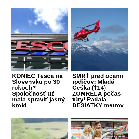
KONIEC Tesca na
SMRŤ pred očami
Slovensku po 30
rodičov: Mladá
rokoch?
Češka (†14)
Spoločnosť už
ZOMRELA počas
mala spraviť jasný
túry! Padala
krok!
DESIATKY metrov