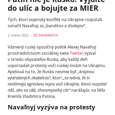
do ulíc a bojujte za MIER
Tých, ktorí vojenský konflikt na Ukrajine rozpútali,
označil Navaľnyj za „banditov a zlodejov“.
2. marec 2022
ZO ZAHRANIČIA
Väznený ruský opozičný politik Alexej Navaľnyj
prostredníctvom sociálnej siete
Twitter
vyzval
v stredu obyvateľov Ruska, aby každý deň
usporiadali protesty voči ruskej invázii na Ukrajinu.
Apeloval na to, že Rusko nesmie byť
„krajinou
vystrašených zbabelcov“
, ktorí
„sa tvária, že si
nevšímajú agresívnu vojnu voči Ukrajine, ktorú rozpútal
náš, ako sa zdá, choromyseľný cár“
narážajúc na šéfa
Kremľa Vladimira Putina.
Navaľnyj vyzýva na protesty