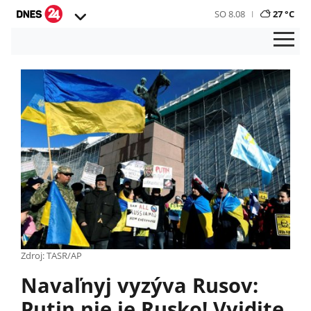
SO 8.08
27 °C
Zdroj: TASR/AP
Navaľnyj vyzýva Rusov:
Putin nie je Rusko! Vyjdite