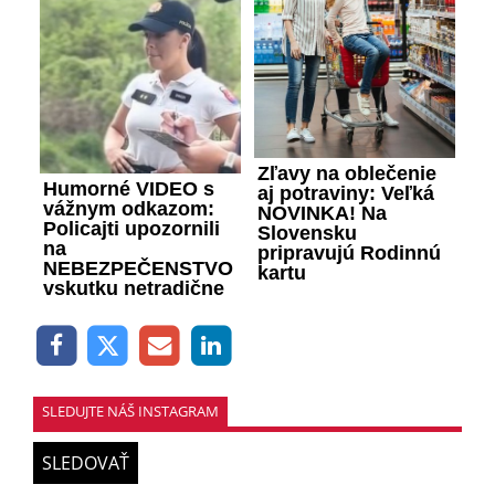
Zľavy na oblečenie
Humorné VIDEO s
aj potraviny: Veľká
vážnym odkazom:
NOVINKA! Na
Policajti upozornili
Slovensku
na
pripravujú Rodinnú
NEBEZPEČENSTVO
kartu
vskutku netradične
SLEDUJTE NÁŠ INSTAGRAM
SLEDOVAŤ