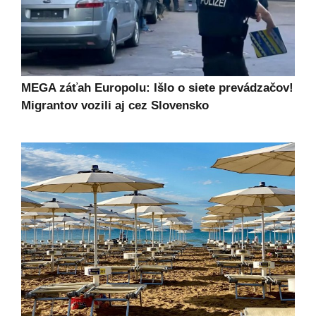
MEGA záťah Europolu: Išlo o siete prevádzačov!
Migrantov vozili aj cez Slovensko