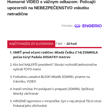
Humorné VIDEO s vážnym odkazom: Policajti
upozornili na NEBEZPEČENSTVO vskutku
netradične
NAJČÍTANEJŠIE ZO SLOVENSKA
7 dní
24 hod
SMRŤ pred očami rodičov: Mladá Češka (†14) ZOMRELA
počas túry! Padala DESIATKY metrov
Kto bol NAJLEPŠÍ prezident? Slováci rozhodli! Jednoznačne
vybrali TOTO meno
Futbalistu zasiahol BLESK! Mladík ZOMREL priamo na
trávniku, VIDEO
Hasiči smútia: Pri potápaní v priepasti ZOMREL špičkový
letecký záchranár
HROZNÉ tajomstvo v mrazničke: Syn v nej ukrýval TELO otca!
Poberal jeho dôchodok