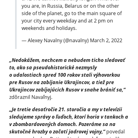
you are, in Russia, Belarus or on the other
side of the planet, go to the main square of
your city every weekday and at 2 pm on
weekends and holidays.
— Alexey Navalny (@navalny)
March 2, 2022
„Nedokážem, nechcem a nebudem ticho sledovať
to, ako sa pseudohistorické nezmysly
o udalostiach spred 100 rokov stali výhovorkou
pre Rusov na zabíjanie Ukrajincov, a tiež pre
Ukrajincov zabíjajúcich Rusov v snahe brániť sa,“
zdôraznil Navaľnyj.
„Je tretie desaťročie 21. storočia a my v televízii
sledujeme správy o ľuďoch, ktorí horia v tankoch a
v zbombardovaných domoch. Pozeráme sa na
skutočné hrozby o začatí jadrovej vojny,“
povedal