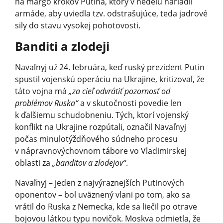
na margo krokov Putina, ktorý v nedeľu nariadil
armáde, aby uviedla tzv. odstrašujúce, teda jadrové
sily do stavu vysokej pohotovosti.
Banditi a zlodeji
Navaľnyj už 24. februára, keď ruský prezident Putin
spustil vojenskú operáciu na Ukrajine, kritizoval, že
táto vojna má
„za cieľ odvrátiť pozornosť od
problémov Ruska“
a v skutočnosti povedie len
k ďalšiemu schudobneniu. Tých, ktorí vojenský
konflikt na Ukrajine rozpútali, označil Navaľnyj
počas minulotýždňového súdneho procesu
v nápravnovýchovnom tábore vo Vladimirskej
oblasti za
„banditov a zlodejov“
.
Navaľnyj – jeden z najvýraznejších Putinových
oponentov – bol uväznený vlani po tom, ako sa
vrátil do Ruska z Nemecka, kde sa liečil po otrave
bojovou látkou typu novičok. Moskva odmietla, že