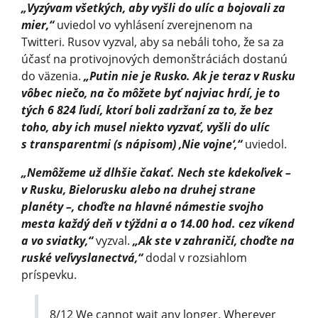
„Vyzývam všetkých, aby vyšli do ulíc a bojovali za
mier,“
uviedol vo vyhlásení zverejnenom na
Twitteri. Rusov vyzval, aby sa nebáli toho, že sa za
účasť na protivojnových demonštráciách dostanú
do väzenia.
„Putin nie je Rusko. Ak je teraz v Rusku
vôbec niečo, na čo môžete byť najviac hrdí, je to
tých 6 824 ľudí, ktorí boli zadržaní za to, že bez
toho, aby ich musel niekto vyzvať, vyšli do ulíc
s transparentmi (s nápisom) ‚Nie vojne‘,“
uviedol.
„Nemôžeme už dlhšie čakať. Nech ste kdekoľvek –
v Rusku, Bielorusku alebo na druhej strane
planéty –, choďte na hlavné námestie svojho
mesta každý deň v týždni a o 14.00 hod. cez víkend
a vo sviatky,“
vyzval.
„Ak ste v zahraničí, choďte na
ruské veľvyslanectvá,“
dodal v rozsiahlom
príspevku.
8/12 We cannot wait any longer. Wherever