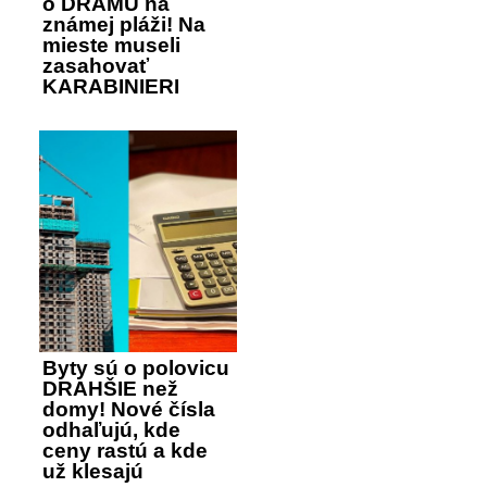
o DRÁMU na
známej pláži! Na
mieste museli
zasahovať
KARABINIERI
Byty sú o polovicu
DRAHŠIE než
domy! Nové čísla
odhaľujú, kde
ceny rastú a kde
už klesajú