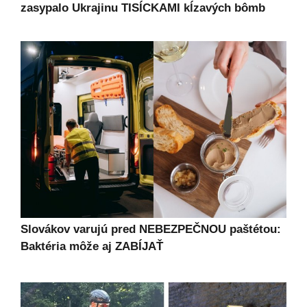
zasypalo Ukrajinu TISÍCKAMI kĺzavých bômb
Slovákov varujú pred NEBEZPEČNOU paštétou:
Baktéria môže aj ZABÍJAŤ