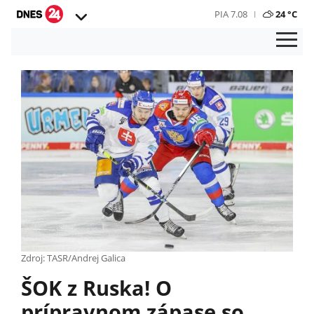
PIA 7.08
24 °C
Zdroj: TASR/Andrej Galica
ŠOK z Ruska! O
prípravnom zápase so