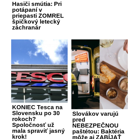
Hasiči smútia: Pri
potápaní v
priepasti ZOMREL
špičkový letecký
záchranár
KONIEC Tesca na
Slovensku po 30
Slovákov varujú
rokoch?
pred
Spoločnosť už
NEBEZPEČNOU
mala spraviť jasný
paštétou: Baktéria
krok!
môže aj ZABÍJAŤ