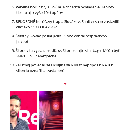
Pekelné horúčavy KONČIA: Prichádza ochladenie! Teploty
klesnú aj o vyše 10 stupňov
REKORDNÉ horúčavy trápia Slovákov: Sanitky sa nezastavili!
Viac ako 110 KOLAPSOV
Šťastný Slovák poslal jedinú SMS: Vyhral rozprávkový
jackpot!
Škodovka vyzvala vodičov: Skontrolujte si airbagy! Môžu byť
SMRTEĽNE nebezpečné
Zalužnyj povedal, že Ukrajina sa NIKDY nepripojí k NATO:
Alianciu označil za zastaranú