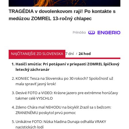
TRAGÉDIA v dovolenkovom raji! Po kontakte s
medúzou ZOMREL 13-ročný chlapec
NAJČÍTANEJŠIE ZO SLOVENSKA
7 dní
24 hod
Hasiči smútia: Pri potápaní v priepasti ZOMREL špičkový
letecký záchranár
KONIEC Tesca na Slovensku po 30 rokoch? Spoločnosť už
mala spraviť jasný krok!
Desivé FOTO a VIDEO: Krásne jazero pre extrémne horúčavy
takmer celé VYSCHLO
Zdeno Chára mal NEHODU na bicykli! Zrazil sa s bežcom:
ZRANENÉMU poskytol prvú pomoc
Unikátne FOTO: Nízka hladina Dunaja odhalila VRAKY
nacistických lodí