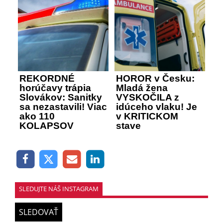
REKORDNÉ
HOROR v Česku:
horúčavy trápia
Mladá žena
Slovákov: Sanitky
VYSKOČILA z
sa nezastavili! Viac
idúceho vlaku! Je
ako 110
v KRITICKOM
KOLAPSOV
stave
SLEDUJTE NÁŠ INSTAGRAM
SLEDOVAŤ