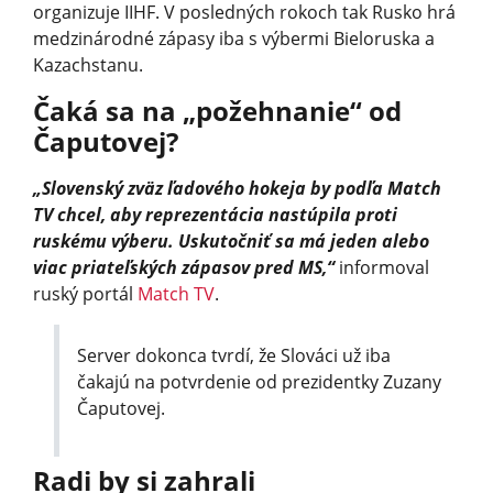
organizuje IIHF. V posledných rokoch tak Rusko hrá
medzinárodné zápasy iba s výbermi Bieloruska a
Kazachstanu.
Čaká sa na „požehnanie“ od
Čaputovej?
„Slovenský zväz ľadového hokeja by podľa Match
TV chcel, aby reprezentácia nastúpila proti
ruskému výberu. Uskutočniť sa má jeden alebo
viac priateľských zápasov pred MS,“
informoval
ruský portál
Match TV
.
Server dokonca tvrdí, že Slováci už iba
čakajú na potvrdenie od prezidentky Zuzany
Čaputovej.
Radi by si zahrali