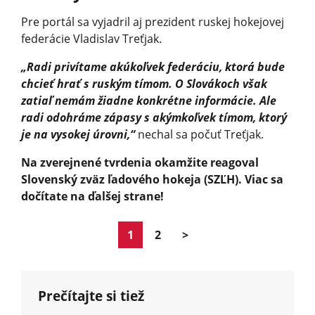
Pre portál sa vyjadril aj prezident ruskej hokejovej
federácie Vladislav Treťjak.
„Radi privítame akúkoľvek federáciu, ktorá bude
chcieť hrať s ruským tímom. O Slovákoch však
zatiaľ nemám žiadne konkrétne informácie. Ale
radi odohráme zápasy s akýmkoľvek tímom, ktorý
je na vysokej úrovni,“
nechal sa počuť Treťjak.
Na zverejnené tvrdenia okamžite reagoval
Slovenský zväz ľadového hokeja (SZĽH). Viac sa
dočítate na ďalšej strane!
1
2
>
Prečítajte si tiež