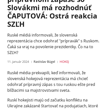
Slovákmi má rozhodnúť
ČAPUTOVÁ: Ostrá reakcia
SZĽH
Ruské médiá informovali, že slovenská
reprezentácia chce odohrať "prípravák" s Ruskom.
Čaká sa vraj na povolenie prezidentky. Čo na to
SZĽH?
11. január 2024
Rastislav Búgel
HOKEJ
Ruské média prekvapili, keď informovali, že
slovenská hokejová reprezentácia má chcieť
odohrať prípravný zápas s tou ruskou ešte pred
blížiacimi sa majstrovstvami sve­ta.
Ruskí hokejisti majú od začiatku konfliktu na
Ukrajine zakázané štartovať na podujatiach, ktoré