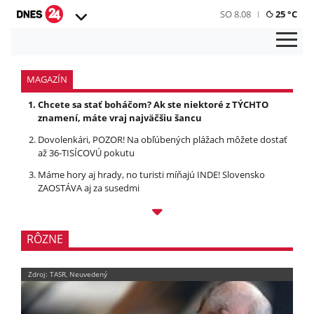
SO 8.08
25 °C
MAGAZÍN
Chcete sa stať boháčom? Ak ste niektoré z TÝCHTO
znamení, máte vraj najväčšiu šancu
Dovolenkári, POZOR! Na obľúbených plážach môžete dostať
až 36-TISÍCOVÚ pokutu
Máme hory aj hrady, no turisti míňajú INDE! Slovensko
ZAOSTÁVA aj za susedmi
RÔZNE
Zdroj: TASR, Neuvedený