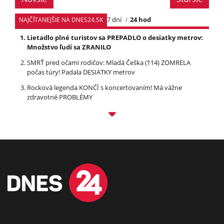
7 dní
24 hod
NAJČÍTANEJŠIE NA DNES24.SK
Lietadlo plné turistov sa PREPADLO o desiatky metrov:
Množstvo ľudí sa ZRANILO
SMRŤ pred očami rodičov: Mladá Češka (†14) ZOMRELA
počas túry! Padala DESIATKY metrov
Rocková legenda KONČÍ s koncertovaním! Má vážne
zdravotné PROBLÉMY