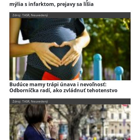
mýlia s infarktom, prejavy sa líšia
Zdroj: TASR, Neuvedený
Budúce mamy trápi únava i nevoľnosť:
Odborníčka radí, ako zvládnuť tehotenstvo
Zdroj: TASR, Neuvedený