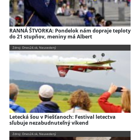
RANNÁ ŠTVORKA: Pondelok nám dopraje teploty
do 21 stupňov, meniny má Albert
Zdroj: Dnes24.sk, Neuvedený
Letecká šou v Piešťanoch: Festival letectva
sľubuje nezabudnuteľný víkend
Zdroj: Dnes24.sk, Neuvedený