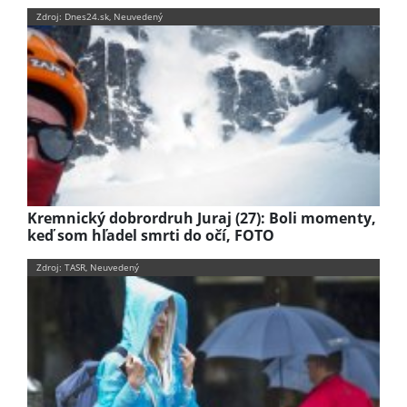
Zdroj: Dnes24.sk, Neuvedený
Kremnický dobrordruh Juraj (27): Boli momenty,
keď som hľadel smrti do očí, FOTO
Zdroj: TASR, Neuvedený