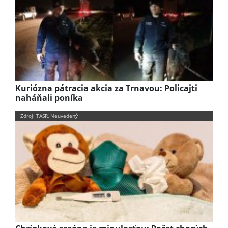
Kuriózna pátracia akcia za Trnavou: Policajti
naháňali poníka
Zdroj: TASR, Neuvedený