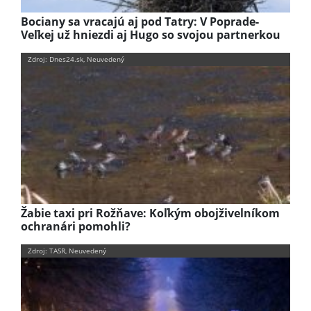
Bociany sa vracajú aj pod Tatry: V Poprade-
Veľkej už hniezdi aj Hugo so svojou partnerkou
Zdroj: Dnes24.sk, Neuvedený
Žabie taxi pri Rožňave: Koľkým obojživelníkom
ochranári pomohli?
Zdroj: TASR, Neuvedený