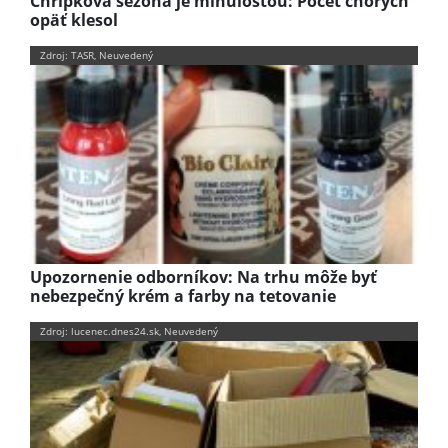
Chrípková sezóna je minulosťou: Počet chorých
opäť klesol
Zdroj: TASR, Neuvedený
Upozornenie odborníkov: Na trhu môže byť
nebezpečný krém a farby na tetovanie
Zdroj: lucenec.dnes24.sk, Neuvedený