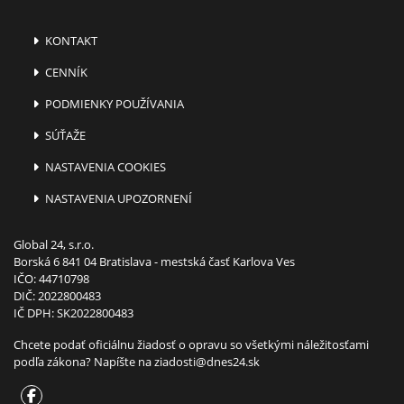
KONTAKT
CENNÍK
PODMIENKY POUŽÍVANIA
SÚŤAŽE
NASTAVENIA COOKIES
NASTAVENIA UPOZORNENÍ
Global 24, s.r.o.
Borská 6 841 04 Bratislava - mestská časť Karlova Ves
IČO: 44710798
DIČ: 2022800483
IČ DPH: SK2022800483
Chcete podať oficiálnu žiadosť o opravu so všetkými náležitosťami
podľa zákona? Napíšte na
ziadosti@dnes24.sk