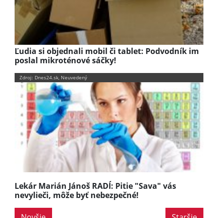
Ľudia si objednali mobil či tablet: Podvodník im
poslal mikroténové sáčky!
Zdroj: Dnes24.sk, Neuvedený
Lekár Marián Jánoš RADÍ: Pitie "Sava" vás
nevylieči, môže byť nebezpečné!
Novšie
Staršie