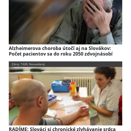
Alzheimerova choroba útočí aj na Slovákov:
Počet pacientov sa do roku 2050 zdvojnásobí
Zdroj: TASR, Neuvedený
RADÍME: Slováci si chronické zlyhávanie srdca