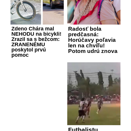
Zdeno Chára mal
Radosť bola
NEHODU na bicykli!
predčasná:
Zrazil sa s bežcom:
Horúčavy poľavia
ZRANENÉMU
len na chvíľu!
poskytol prvú
Potom udrú znova
pomoc
Futbalistu