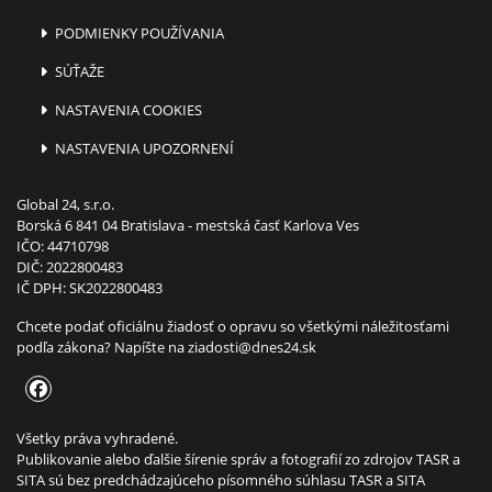
PODMIENKY POUŽÍVANIA
SÚŤAŽE
NASTAVENIA COOKIES
NASTAVENIA UPOZORNENÍ
Global 24, s.r.o.
Borská 6 841 04 Bratislava - mestská časť Karlova Ves
IČO: 44710798
DIČ: 2022800483
IČ DPH: SK2022800483
Chcete podať oficiálnu žiadosť o opravu so všetkými náležitosťami
podľa zákona? Napíšte na
ziadosti@dnes24.sk
Všetky práva vyhradené.
Publikovanie alebo ďalšie šírenie správ a fotografií zo zdrojov TASR a
SITA sú bez predchádzajúceho písomného súhlasu TASR a SITA