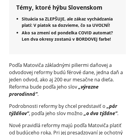
Témy, ktoré hýbu Slovenskom
Situácia sa ZLEPŠUJE, ale zákaz vychádzania
platí: V piatok sa dozvieme, čo sa UVOĽNÍ!
Ako sa zmení od pondelka COVID automat?
Len dva okresy zostanú v BORDOVEJ farbe!
Podľa Matoviča základnými piliermi daňovej a
odvodovej reformy budú férové dane, jedna daň a
jeden odvod, ako aj 200 eur mesačne na dieťa.
Reforma bude podľa jeho slov
„výrazne
prorodinná“
.
Podrobnosti reformy by chcel predstaviť o
„pár
týždňov“
, podľa jeho slov možno
„o dva týždne“
.
Nové pravidlá reformy majú podľa Matoviča platiť
od budúceho roka. Pri jej presadzovaní je ochotný