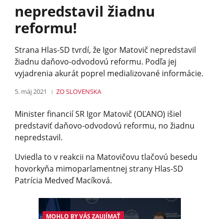
nepredstavil žiadnu
reformu!
Strana Hlas-SD tvrdí, že Igor Matovič nepredstavil
žiadnu daňovo-odvodovú reformu. Podľa jej
vyjadrenia akurát poprel medializované informácie.
5. máj 2021
ZO SLOVENSKA
Minister financií SR Igor Matovič (OĽANO) išiel
predstaviť daňovo-odvodovú reformu, no žiadnu
nepredstavil.
Uviedla to v reakcii na Matovičovu tlačovú besedu
hovorkyňa mimoparlamentnej strany Hlas-SD
Patrícia Medveď Macíková.
MOHLO BY VÁS ZAUJÍMAŤ