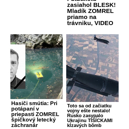
zasiahol BLESK!
Mladík ZOMREL
priamo na
trávniku, VIDEO
Hasiči smútia: Pri
Toto sa od začiatku
potápaní v
vojny ešte nestalo!
priepasti ZOMREL
Rusko zasypalo
špičkový letecký
Ukrajinu TISÍCKAMI
záchranár
kĺzavých bômb