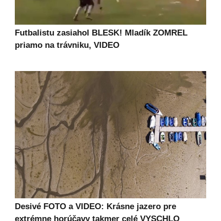
Futbalistu zasiahol BLESK! Mladík ZOMREL
priamo na trávniku, VIDEO
Desivé FOTO a VIDEO: Krásne jazero pre
extrémne horúčavy takmer celé VYSCHLO