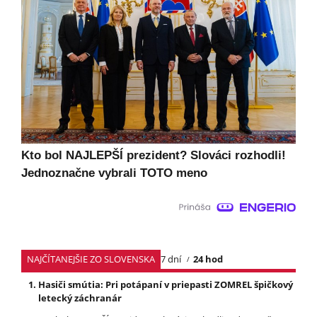
Kto bol NAJLEPŠÍ prezident? Slováci rozhodli!
Jednoznačne vybrali TOTO meno
NAJČÍTANEJŠIE ZO SLOVENSKA
7 dní
24 hod
Hasiči smútia: Pri potápaní v priepasti ZOMREL špičkový
letecký záchranár