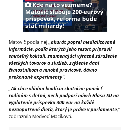
Kde na to vezmeme?
Matovič sľubuje 200-eurový
príspevok, reforma bude
stáť miliardy!
Matovič podľa nej
„akurát poprel medializované
informácie, podľa ktorých jeho rezort pripravil
smrteľný koktail, znamenajúci výrazné zdraženie
všetkých tovarov a služieb, zvýšenie daní
živnostníkom a mnohé pravicové, dávno
prekonané experimenty“
.
„Ak chce vládna koalícia skutočne pomôcť
rodinám s deťmi, nech podporí návrh Hlasu-SD na
vyplatenie príspevku 300 eur na každé
nezaopatrené dieťa, ktorý je práve v parlamente,“
zdôraznila Medveď Macíková.