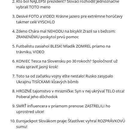
Kto bol NAJLEPŠÍ prezident? Slováci rozhodli! Jednoznačne
vybrali TOTO meno
Desivé FOTO a VIDEO: Krásne jazero pre extrémne horúčavy
takmer celé VYSCHLO
Zdeno Chára mal NEHODU na bicykli! Zrazil sa s bežcom:
ZRANENÉMU poskytol prvú pomoc
Futbalistu zasiahol BLESK! Mladík ZOMREL priamo na
trávniku, VIDEO
KONIEC Tesca na Slovensku po 30 rokoch? Spoločnosť už
mala spraviť jasný krok!
Toto sa od začiatku vojny ešte nestalo! Rusko zasypalo
Ukrajinu TISÍCKAMI kĺzavých bômb
HROZNÉ tajomstvo v mrazničke: Syn v nej ukrýval TELO otca!
Poberal jeho dôchodok
SMRŤ influencera v priamom prenose: ZASTRELILI ho
uprostred ulice!
Eurojackpot Slovákom praje: Šťastlivec vyhral ROZPRÁVKOVÚ
sumu!