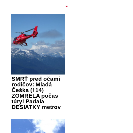
SMRŤ pred očami
rodičov: Mladá
Češka (†14)
ZOMRELA počas
túry! Padala
DESIATKY metrov