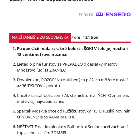
NAJČÍTANEJŠIE ZO SLOVENSKA
7 dní
24 hod
Po operácii mala strašné bolesti: ŠOK! V tele jej nechali
18-centimetrové nožnice
Lietadlo plné turistov sa PREPADLO o desiatky metrov:
Množstvo ľudí sa ZRANILO
Dovolenkári, POZOR! Na obľúbených plážach môžete dostať
až 36-TISÍCOVÚ pokutu
Chcete sa stať boháčom? Ak ste niektoré z TÝCHTO znamení,
máte vraj najväčšiu šancu
Spartak Moskva chce od Ružičku stovky TISÍC! Ruský novinár
OTVORENE: Je to RANA pre KHL
NEŠŤASTIE na dovolenke v Bulharsku: Senior chcel zachrániť
topiaceho sa, sám ZOMREL