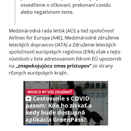
osvedčenie o očkovaní, prekonaní covidu
alebo negatívnom teste.
Medzinárodná rada letísk (ACI) a tiež spoločnosť
Airlines for Europe (A4E), Medzinárodné združenie
leteckých dopravcov (IATA) a Združenie leteckých
spoločností európskych regiónov (ERA) však v tejto
súvislosti v liste adresovanom lídrom EÚ upozornili
na
„znepokojujúcu zmes prístupov“
zo strany
rôznych európskych krajín.
MOHLO BY VÁS ZAUJÍMAŤ
Cestovanie s COVID
pasom: Kde ho získať a
kedy bude dostupná
aplikácia GreenPass?