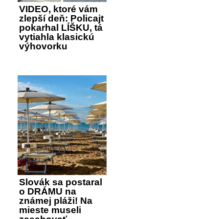
VIDEO, ktoré vám
zlepší deň: Policajt
pokarhal LÍŠKU, tá
vytiahla klasickú
výhovorku
Slovák sa postaral
o DRÁMU na
známej pláži! Na
mieste museli