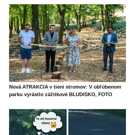
Nová ATRAKCIA v tieni stromov: V obľúbenom
parku vyrástlo zážitkové BLUDISKO, FOTO