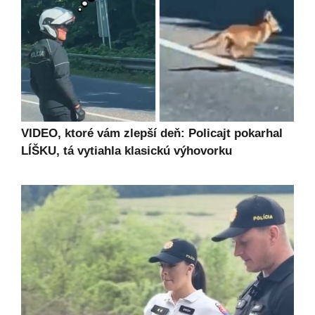
VIDEO, ktoré vám zlepší deň: Policajt pokarhal
LÍŠKU, tá vytiahla klasickú výhovorku