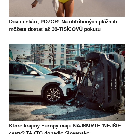
Dovolenkári, POZOR! Na obľúbených plážach
môžete dostať až 36-TISÍCOVÚ pokutu
Ktoré krajiny Európy majú NAJSMRTEĽNEJŠIE
cesty? TAKTO dopadlo Slovensko