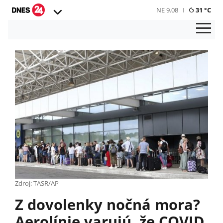
NE 9.08
31 °C
Zdroj: TASR/AP
Z dovolenky nočná mora?
Aerolínie varujú, že COVID