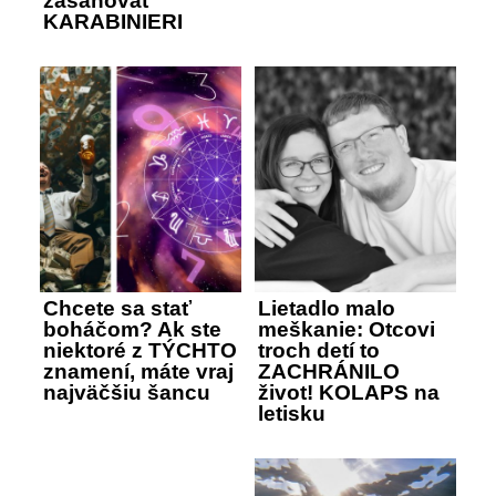
zasahovať
KARABINIERI
Chcete sa stať
Lietadlo malo
boháčom? Ak ste
meškanie: Otcovi
niektoré z TÝCHTO
troch detí to
znamení, máte vraj
ZACHRÁNILO
najväčšiu šancu
život! KOLAPS na
letisku