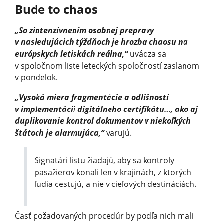
Bude to chaos
„So zintenzívnením osobnej prepravy
v nasledujúcich týždňoch je hrozba chaosu na
európskych letiskách reálna,“
uvádza sa
v spoločnom liste leteckých spoločností zaslanom
v pondelok.
„Vysoká miera fragmentácie a odlišností
v implementácii digitálneho certifikátu…, ako aj
duplikovanie kontrol dokumentov v niekoľkých
štátoch je alarmujúca,“
varujú.
Signatári listu žiadajú, aby sa kontroly
pasažierov konali len v krajinách, z ktorých
ľudia cestujú, a nie v cieľových destináciách.
Časť požadovaných procedúr by podľa nich mali