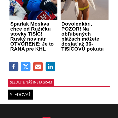
Spartak Moskva
Dovolenkári,
chce od Ružičku
POZOR! Na
stovky TISÍC!
obľúbených
Ruský novinár
plážach môžete
OTVORENE: Je to
dostať až 36-
RANA pre KHL
TISÍCOVÚ pokutu
SLEDUJTE NÁŠ INSTAGRAM
SLEDOVAŤ