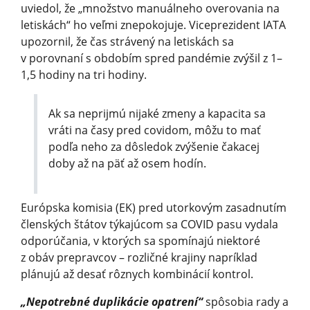
uviedol, že „množstvo manuálneho overovania na
letiskách“ ho veľmi znepokojuje. Viceprezident IATA
upozornil, že čas strávený na letiskách sa
v porovnaní s obdobím spred pandémie zvýšil z 1–
1,5 hodiny na tri hodiny.
Ak sa neprijmú nijaké zmeny a kapacita sa
vráti na časy pred covidom, môžu to mať
podľa neho za dôsledok zvýšenie čakacej
doby až na päť až osem hodín.
Európska komisia (EK) pred utorkovým zasadnutím
členských štátov týkajúcom sa COVID pasu vydala
odporúčania, v ktorých sa spomínajú niektoré
z obáv prepravcov – rozličné krajiny napríklad
plánujú až desať rôznych kombinácií kontrol.
„Nepotrebné duplikácie opatrení“
spôsobia rady a