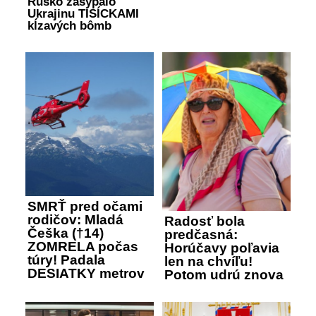
Rusko zasypalo
Ukrajinu TISÍCKAMI
kĺzavých bômb
SMRŤ pred očami
rodičov: Mladá
Radosť bola
Češka (†14)
predčasná:
ZOMRELA počas
Horúčavy poľavia
túry! Padala
len na chvíľu!
DESIATKY metrov
Potom udrú znova