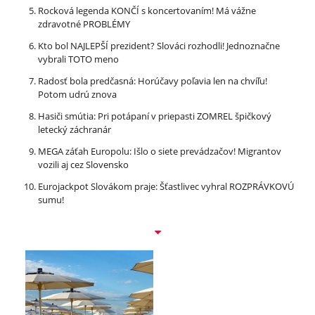
Rocková legenda KONČÍ s koncertovaním! Má vážne
zdravotné PROBLÉMY
Kto bol NAJLEPŠÍ prezident? Slováci rozhodli! Jednoznačne
vybrali TOTO meno
Radosť bola predčasná: Horúčavy poľavia len na chvíľu!
Potom udrú znova
Hasiči smútia: Pri potápaní v priepasti ZOMREL špičkový
letecký záchranár
MEGA záťah Europolu: Išlo o siete prevádzačov! Migrantov
vozili aj cez Slovensko
Eurojackpot Slovákom praje: Šťastlivec vyhral ROZPRÁVKOVÚ
sumu!