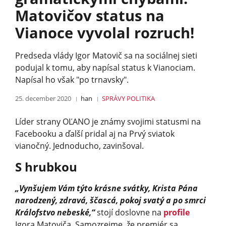
Matovičov status na
Vianoce vyvolal rozruch!
Predseda vlády Igor Matovič sa na sociálnej sieti
podujal k tomu, aby napísal status k Vianociam.
Napísal ho však "po trnavsky".
25. december 2020
han
SPRÁVY
POLITIKA
Líder strany OĽANO je známy svojimi statusmi na
Facebooku a ďalší pridal aj na Prvý sviatok
vianočný. Jednoducho, zavinšoval.
S hrubkou
„Vynšujem Vám týto krásne svátky, Krista Pána
narodzený, zdravá, ščascá, pokoj svatý a po smrci
Králofstvo nebeské,“
stojí doslovne na
profile
Igora Matoviča. Samozrejme, že premiér sa