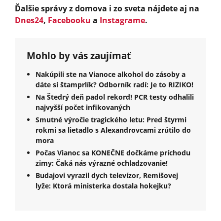
Ďalšie správy z domova i zo sveta nájdete aj na
Dnes24
,
Facebooku
a
Instagrame
.
Mohlo by vás zaujímať
Nakúpili ste na Vianoce alkohol do zásoby a
dáte si štamprlík? Odborník radí: Je to RIZIKO!
Na Štedrý deň padol rekord! PCR testy odhalili
najvyšší počet infikovaných
Smutné výročie tragického letu: Pred štyrmi
rokmi sa lietadlo s Alexandrovcami zrútilo do
mora
Počas Vianoc sa KONEČNE dočkáme príchodu
zimy: Čaká nás výrazné ochladzovanie!
Budajovi vyrazil dych televízor, Remišovej
lyže: Ktorá ministerka dostala hokejku?