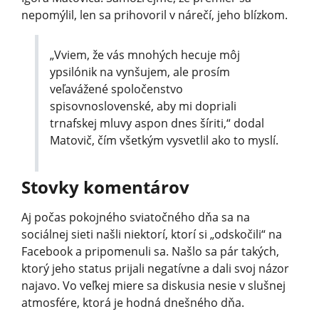
nepomýlil, len sa prihovoril v nárečí, jeho blízkom.
„Vviem, že vás mnohých hecuje môj
ypsilónik na vynšujem, ale prosím
veľavážené spoločenstvo
spisovnoslovenské, aby mi dopriali
trnafskej mluvy aspon dnes šíriti,“ dodal
Matovič, čím všetkým vysvetlil ako to myslí.
Stovky komentárov
Aj počas pokojného sviatočného dňa sa na
sociálnej sieti našli niektorí, ktorí si „odskočili“ na
Facebook a pripomenuli sa. Našlo sa pár takých,
ktorý jeho status prijali negatívne a dali svoj názor
najavo. Vo veľkej miere sa diskusia nesie v slušnej
atmosfére, ktorá je hodná dnešného dňa.