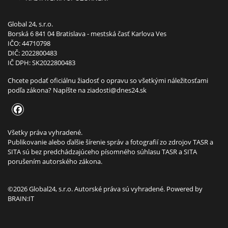
Global 24, s.r.o.
Borská 6 841 04 Bratislava - mestská časť Karlova Ves
IČO: 44710798
DIČ: 2022800483
IČ DPH: SK2022800483
Chcete podať oficiálnu žiadosť o opravu so všetkými náležitosťami
podľa zákona? Napíšte na
ziadosti@dnes24.sk
Všetky práva vyhradené.
Publikovanie alebo ďalšie šírenie správ a fotografií zo zdrojov TASR a
SITA sú bez predchádzajúceho písomného súhlasu TASR a SITA
porušením autorského zákona.
©2026 Global24, s.r.o. Autorské práva sú vyhradené. Powered by
BRAIN:IT