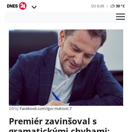
SO 8.08
30 °C
Zdroj:
Facebook.com/igor.matovic.7
Premiér zavinšoval s
gramatickými chybami: