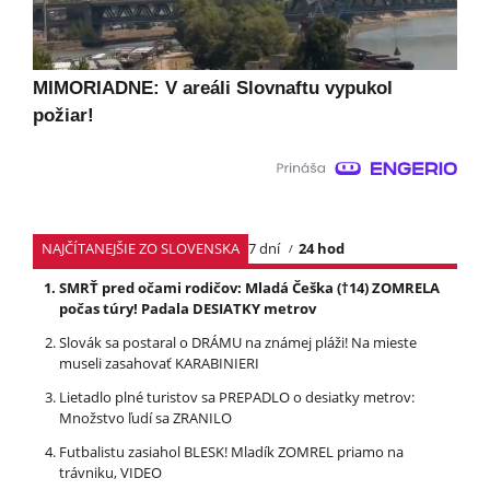
MIMORIADNE: V areáli Slovnaftu vypukol
požiar!
NAJČÍTANEJŠIE ZO SLOVENSKA
7 dní
24 hod
SMRŤ pred očami rodičov: Mladá Češka (†14) ZOMRELA
počas túry! Padala DESIATKY metrov
Slovák sa postaral o DRÁMU na známej pláži! Na mieste
museli zasahovať KARABINIERI
Lietadlo plné turistov sa PREPADLO o desiatky metrov:
Množstvo ľudí sa ZRANILO
Futbalistu zasiahol BLESK! Mladík ZOMREL priamo na
trávniku, VIDEO