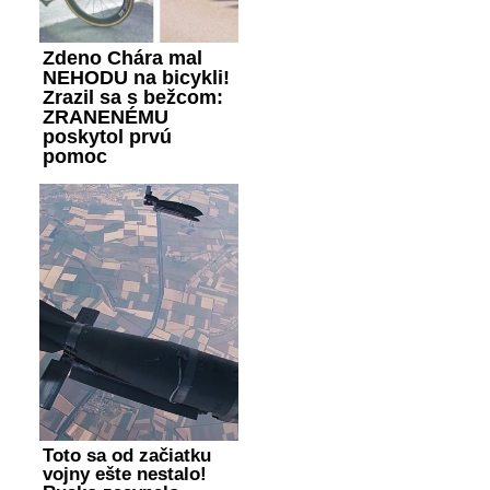
Zdeno Chára mal
NEHODU na bicykli!
Zrazil sa s bežcom:
ZRANENÉMU
poskytol prvú
pomoc
Toto sa od začiatku
vojny ešte nestalo!