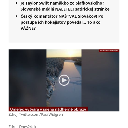
Je Taylor Swift namäkko zo Slafkovského?
Slovenské médiá NALETELI satirickej stránke
Český komentátor NAŠTVAL Slovákov! Po
postupe ich hokejistov povedal... To ako
VÁŽNE?
Zdroj: Twitter.com/Pasi Widgren
Zdroj: Dnes24.sk