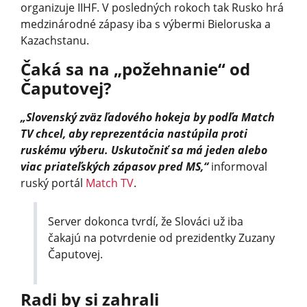
organizuje IIHF. V posledných rokoch tak Rusko hrá
medzinárodné zápasy iba s výbermi Bieloruska a
Kazachstanu.
Čaká sa na „požehnanie“ od
Čaputovej?
„Slovenský zväz ľadového hokeja by podľa Match
TV chcel, aby reprezentácia nastúpila proti
ruskému výberu. Uskutočniť sa má jeden alebo
viac priateľských zápasov pred MS,“
informoval
ruský portál
Match TV
.
Server dokonca tvrdí, že Slováci už iba
čakajú na potvrdenie od prezidentky Zuzany
Čaputovej.
Radi by si zahrali