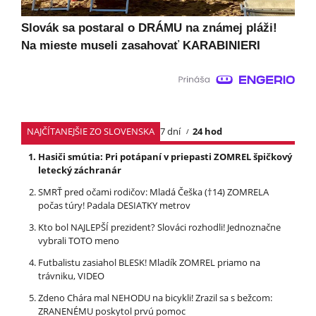
Slovák sa postaral o DRÁMU na známej pláži!
Na mieste museli zasahovať KARABINIERI
NAJČÍTANEJŠIE ZO SLOVENSKA
7 dní
24 hod
Hasiči smútia: Pri potápaní v priepasti ZOMREL špičkový
letecký záchranár
SMRŤ pred očami rodičov: Mladá Češka (†14) ZOMRELA
počas túry! Padala DESIATKY metrov
Kto bol NAJLEPŠÍ prezident? Slováci rozhodli! Jednoznačne
vybrali TOTO meno
Futbalistu zasiahol BLESK! Mladík ZOMREL priamo na
trávniku, VIDEO
Zdeno Chára mal NEHODU na bicykli! Zrazil sa s bežcom:
ZRANENÉMU poskytol prvú pomoc