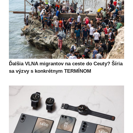
Ďalšia VLNA migrantov na ceste do Ceuty? Šíria
sa výzvy s konkrétnym TERMÍNOM