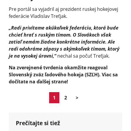
Pre portál sa vyjadril aj prezident ruskej hokejovej
federácie Vladislav Treťjak.
„Radi privítame akúkoľvek federáciu, ktorá bude
chcieť hrať s ruským tímom. O Slovákoch však
zatiaľ nemám žiadne konkrétne informácie. Ale
radi odohráme zápasy s akýmkoľvek tímom, ktorý
je na vysokej úrovni,“
nechal sa počuť Treťjak.
Na zverejnené tvrdenia okamžite reagoval
Slovenský zväz ľadového hokeja (SZĽH). Viac sa
dočítate na ďalšej strane!
1
2
>
Prečítajte si tiež