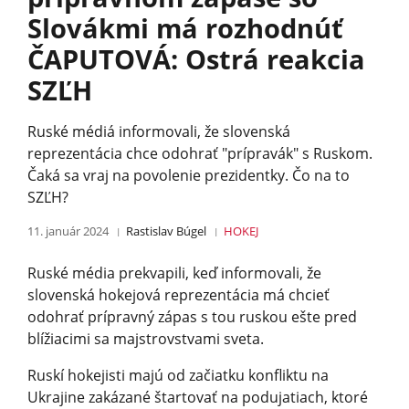
Slovákmi má rozhodnúť
ČAPUTOVÁ: Ostrá reakcia
SZĽH
Ruské médiá informovali, že slovenská
reprezentácia chce odohrať "prípravák" s Ruskom.
Čaká sa vraj na povolenie prezidentky. Čo na to
SZĽH?
11. január 2024
Rastislav Búgel
HOKEJ
Ruské média prekvapili, keď informovali, že
slovenská hokejová reprezentácia má chcieť
odohrať prípravný zápas s tou ruskou ešte pred
blížiacimi sa majstrovstvami sve­ta.
Ruskí hokejisti majú od začiatku konfliktu na
Ukrajine zakázané štartovať na podujatiach, ktoré