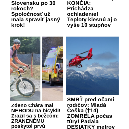
Slovensku po 30
KONČIA:
rokoch?
Prichádza
Spoločnosť už
ochladenie!
mala spraviť jasný
Teploty klesnú aj o
krok!
vyše 10 stupňov
SMRŤ pred očami
rodičov: Mladá
Zdeno Chára mal
Češka (†14)
NEHODU na bicykli!
Zrazil sa s bežcom:
ZOMRELA počas
ZRANENÉMU
túry! Padala
poskytol prvú
DESIATKY metrov