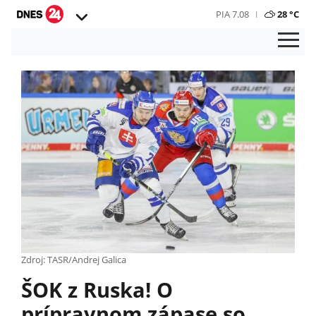
PIA 7.08
28 °C
Zdroj: TASR/Andrej Galica
ŠOK z Ruska! O
prípravnom zápase so