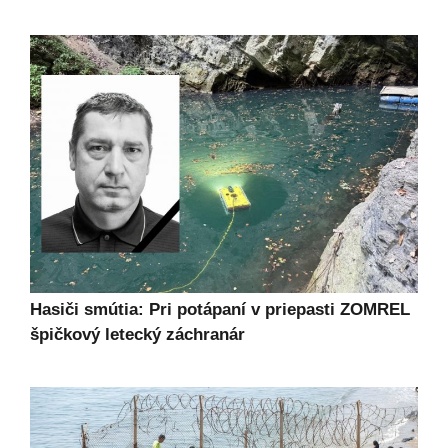
Hasiči smútia: Pri potápaní v priepasti ZOMREL
špičkový letecký záchranár