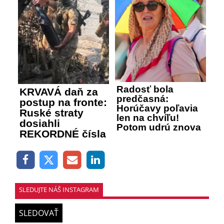
Radosť bola
KRVAVÁ daň za
predčasná:
postup na fronte:
Horúčavy poľavia
Ruské straty
len na chvíľu!
dosiahli
Potom udrú znova
REKORDNÉ čísla
SLEDUJTE NÁŠ INSTAGRAM
SLEDOVAŤ