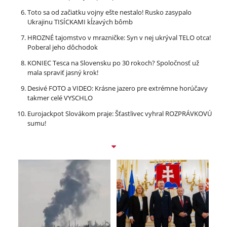
Toto sa od začiatku vojny ešte nestalo! Rusko zasypalo
Ukrajinu TISÍCKAMI kĺzavých bômb
HROZNÉ tajomstvo v mrazničke: Syn v nej ukrýval TELO otca!
Poberal jeho dôchodok
KONIEC Tesca na Slovensku po 30 rokoch? Spoločnosť už
mala spraviť jasný krok!
Desivé FOTO a VIDEO: Krásne jazero pre extrémne horúčavy
takmer celé VYSCHLO
Eurojackpot Slovákom praje: Šťastlivec vyhral ROZPRÁVKOVÚ
sumu!