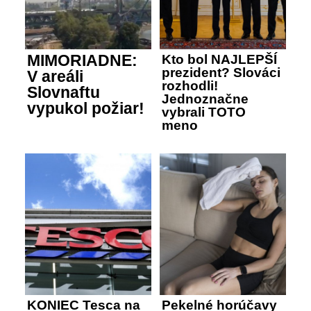
MIMORIADNE:
Kto bol NAJLEPŠÍ
prezident? Slováci
V areáli
rozhodli!
Slovnaftu
Jednoznačne
vypukol požiar!
vybrali TOTO
meno
KONIEC Tesca na
Pekelné horúčavy