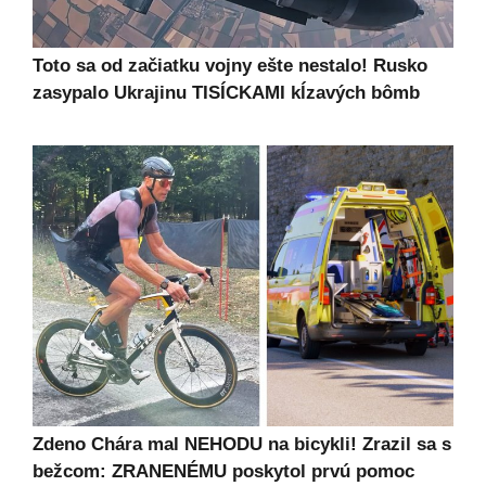
Toto sa od začiatku vojny ešte nestalo! Rusko
zasypalo Ukrajinu TISÍCKAMI kĺzavých bômb
Zdeno Chára mal NEHODU na bicykli! Zrazil sa s
bežcom: ZRANENÉMU poskytol prvú pomoc