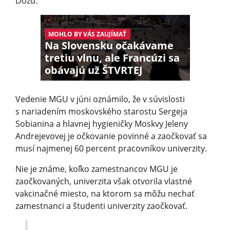
Dožď.
MOHLO BY VÁS ZAUJÍMAŤ
Na Slovensku očakávame
tretiu vlnu, ale Francúzi sa
obávajú už ŠTVRTEJ
Vedenie MGU v júni oznámilo, že v súvislosti
s nariadením moskovského starostu Sergeja
Sobianina a hlavnej hygieničky Moskvy Jeleny
Andrejevovej je očkovanie povinné a zaočkovať sa
musí najmenej 60 percent pracovníkov univerzity.
Nie je známe, koľko zamestnancov MGU je
zaočkovaných, univerzita však otvorila vlastné
vakcinačné miesto, na ktorom sa môžu nechať
zamestnanci a študenti univerzity zaočkovať.