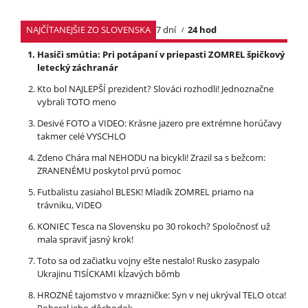
NAJČÍTANEJŠIE ZO SLOVENSKA
7 dní
24 hod
Hasiči smútia: Pri potápaní v priepasti ZOMREL špičkový
letecký záchranár
Kto bol NAJLEPŠÍ prezident? Slováci rozhodli! Jednoznačne
vybrali TOTO meno
Desivé FOTO a VIDEO: Krásne jazero pre extrémne horúčavy
takmer celé VYSCHLO
Zdeno Chára mal NEHODU na bicykli! Zrazil sa s bežcom:
ZRANENÉMU poskytol prvú pomoc
Futbalistu zasiahol BLESK! Mladík ZOMREL priamo na
trávniku, VIDEO
KONIEC Tesca na Slovensku po 30 rokoch? Spoločnosť už
mala spraviť jasný krok!
Toto sa od začiatku vojny ešte nestalo! Rusko zasypalo
Ukrajinu TISÍCKAMI kĺzavých bômb
HROZNÉ tajomstvo v mrazničke: Syn v nej ukrýval TELO otca!