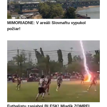
MIMORIADNE: V areáli Slovnaftu vypukol
požiar!
Futbalistu zasiahol BLESK! Mladík ZOMREL