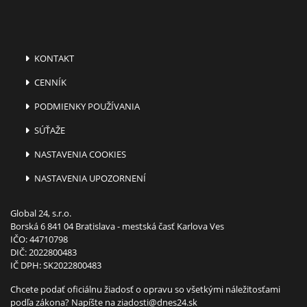
KONTAKT
CENNÍK
PODMIENKY POUŽÍVANIA
SÚŤAŽE
NASTAVENIA COOKIES
NASTAVENIA UPOZORNENÍ
Global 24, s.r.o.
Borská 6 841 04 Bratislava - mestská časť Karlova Ves
IČO: 44710798
DIČ: 2022800483
IČ DPH: SK2022800483
Chcete podať oficiálnu žiadosť o opravu so všetkými náležitosťami
podľa zákona? Napíšte na
ziadosti@dnes24.sk