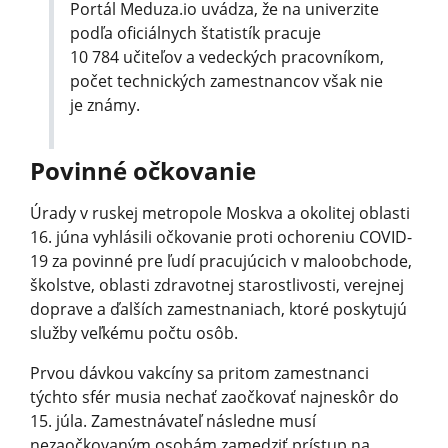
Portál Meduza.io uvádza, že na univerzite
podľa oficiálnych štatistík pracuje
10 784 učiteľov a vedeckých pracovníkom,
počet technických zamestnancov však nie
je známy.
Povinné očkovanie
Úrady v ruskej metropole Moskva a okolitej oblasti
16. júna vyhlásili očkovanie proti ochoreniu COVID-
19 za povinné pre ľudí pracujúcich v maloobchode,
školstve, oblasti zdravotnej starostlivosti, verejnej
doprave a ďalších zamestnaniach, ktoré poskytujú
služby veľkému počtu osôb.
Prvou dávkou vakcíny sa pritom zamestnanci
týchto sfér musia nechať zaočkovať najneskôr do
15. júla. Zamestnávateľ následne musí
nezaočkovaným osobám zamedziť prístup na