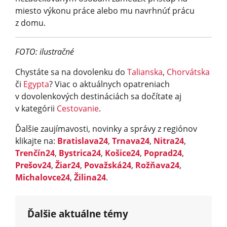
miesto výkonu práce alebo mu navrhnúť prácu
z domu.
FOTO: ilustračné
Chystáte sa na dovolenku do
Talianska
,
Chorvátska
či
Egypta
? Viac o aktuálnych opatreniach
v dovolenkových destináciách sa dočítate aj
v kategórii
Cestovanie
.
Ďalšie zaujímavosti, novinky a správy z regiónov
klikajte na:
Bratislava24
,
Trnava24
,
Nitra24
,
Trenčín24
,
Bystrica24
,
Košice24
,
Poprad24
,
Prešov24
,
Žiar24
,
Považská24
,
Rožňava24
,
Michalovce24
,
Žilina24
.
Ďalšie aktuálne témy