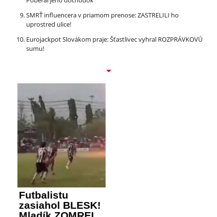
Poberal jeho dôchodok
SMRŤ influencera v priamom prenose: ZASTRELILI ho
uprostred ulice!
Eurojackpot Slovákom praje: Šťastlivec vyhral ROZPRÁVKOVÚ
sumu!
Futbalistu
zasiahol BLESK!
Mladík ZOMREL