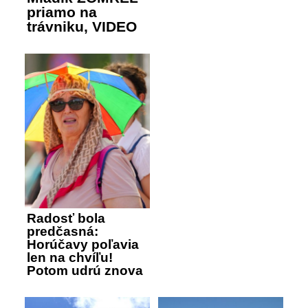
priamo na
trávniku, VIDEO
Radosť bola
predčasná:
Horúčavy poľavia
len na chvíľu!
Potom udrú znova