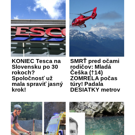
KONIEC Tesca na
SMRŤ pred očami
Slovensku po 30
rodičov: Mladá
rokoch?
Češka (†14)
Spoločnosť už
ZOMRELA počas
mala spraviť jasný
túry! Padala
krok!
DESIATKY metrov