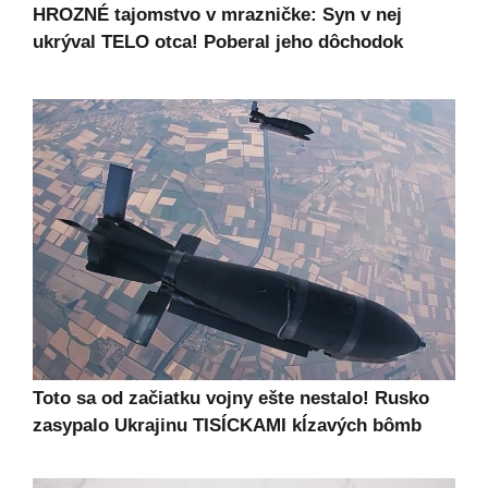
HROZNÉ tajomstvo v mrazničke: Syn v nej
ukrýval TELO otca! Poberal jeho dôchodok
Toto sa od začiatku vojny ešte nestalo! Rusko
zasypalo Ukrajinu TISÍCKAMI kĺzavých bômb