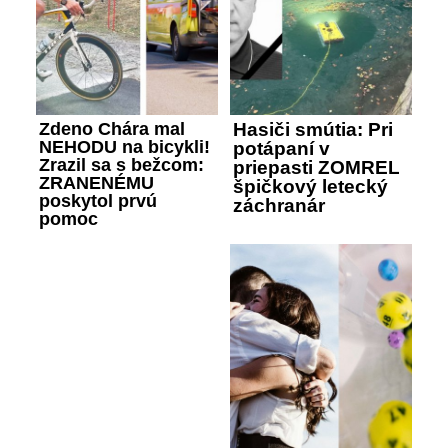
Zdeno Chára mal
Hasiči smútia: Pri
NEHODU na bicykli!
potápaní v
Zrazil sa s bežcom:
priepasti ZOMREL
ZRANENÉMU
špičkový letecký
poskytol prvú
záchranár
pomoc