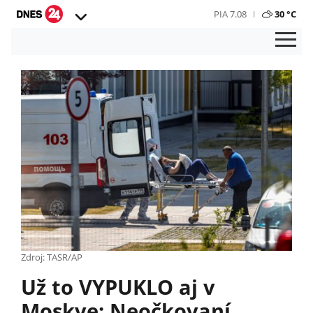
PIA 7.08
30 °C
Zdroj: TASR/AP
Už to VYPUKLO aj v
Moskve: Neočkovaní