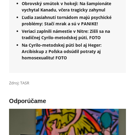
Obrovský smútok v hokeji: Na šampionáte
vychytal Kanadu, včera tragicky zahynul
Ľudia zasiahnutí tornádom majú psychické
problémy: Stačí mrak a sú v PANIKE!
Veriaci zaplnili námestie v Nitre: Zišli sa na
tradičnej Cyrilo-metodskej púti, FOTO
Na Cyrilo-metodskej púti bol aj Heger:
Arcibiskup z Poľska odsúdil potraty aj
homosexualitu! FOTO
Zdroj: TASR
Odporúčame