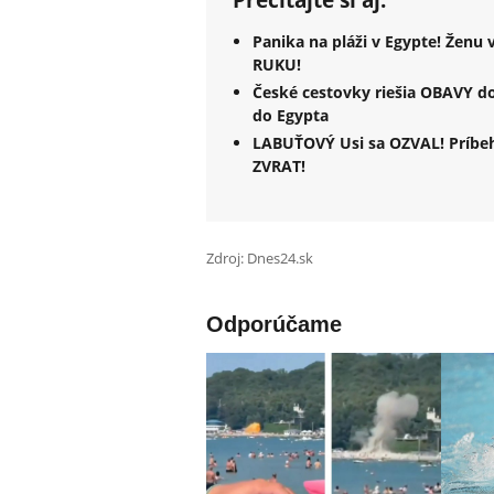
Panika na pláži v Egypte! Ženu
RUKU!
České cestovky riešia OBAVY dov
do Egypta
LABUŤOVÝ Usi sa OZVAL! Príbe
ZVRAT!
Zdroj: Dnes24.sk
Odporúčame