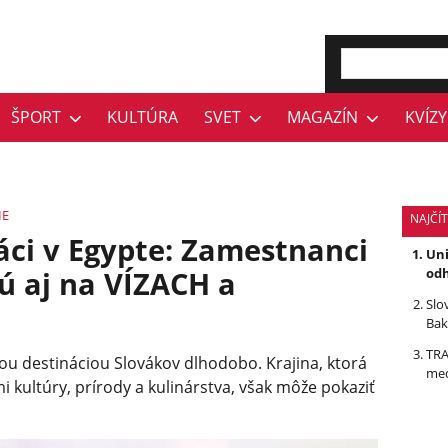
ŠPORT
KULTÚRA
SVET
MAGAZÍN
KVÍZY
IE
NAJČÍ
ci v Egypte: Zamestnanci
Uni
jú aj na VÍZACH a
odh
Slo
Bak
TRA
u destináciou Slovákov dlhodobo. Krajina, ktorá
med
kultúry, prírody a kulinárstva, však môže pokaziť