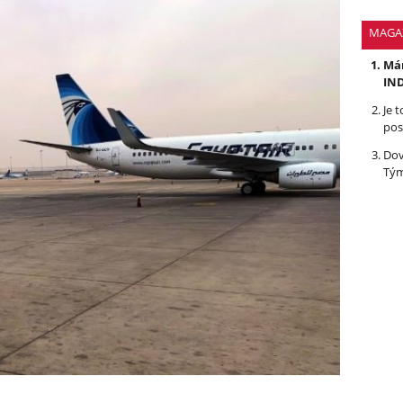
MAGA
Mám
IND
Je 
pos
Dov
Tým