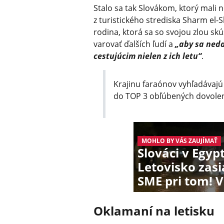
Stalo sa tak Slovákom, ktorý mal
z turistického strediska Sharm el-Sh
rodina, ktorá sa so svojou zlou sk
varovať ďalších ľudí a
„aby sa neda
cestujúcim nielen z ich letu“
.
Krajinu faraónov vyhľadávajú 
do TOP 3 obľúbených dovolenk
MOHLO BY VÁS ZAUJÍMAŤ
Slováci v Egyp
Letovisko zas
SME pri tom! 
Oklamaní na letisku