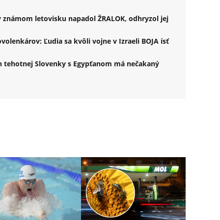
 v známom letovisku napadol ŽRALOK, odhryzol jej
olenkárov: Ľudia sa kvôli vojne v Izraeli BOJA ísť
h tehotnej Slovenky s Egypťanom má nečakaný