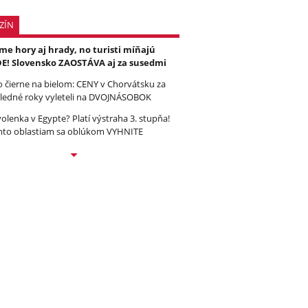
ZÍN
e hory aj hrady, no turisti míňajú
E! Slovensko ZAOSTÁVA aj za susedmi
to čierne na bielom: CENY v Chorvátsku za
ledné roky vyleteli na DVOJNÁSOBOK
olenka v Egypte? Platí výstraha 3. stupňa!
to oblastiam sa oblúkom VYHNITE