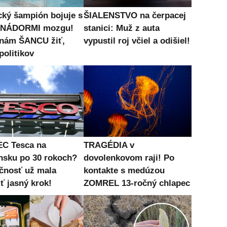
cký šampión bojuje s
ŠIALENSTVO na čerpacej
i NÁDORMI mozgu!
stanici: Muž z auta
 nám ŠANCU žiť,
vypustil roj včiel a odišiel!
politikov
C Tesca na
TRAGÉDIA v
nsku po 30 rokoch?
dovolenkovom raji! Po
čnosť už mala
kontakte s medúzou
ť jasný krok!
ZOMREL 13-ročný chlapec