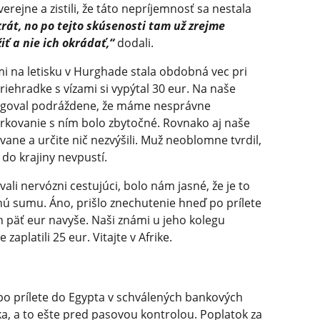
erejne a zistili, že táto nepríjemnosť sa nestala
krát, no po tejto skúsenosti tam už zrejme
iť a nie ich okrádať,“
dodali.
mi na letisku v Hurghade stala obdobná vec pri
priehradke s vízami si vypýtal 30 eur. Na naše
reagoval podráždene, že máme nesprávne
drkovanie s ním bolo zbytočné. Rovnako aj naše
ne a určite nič nezvýšili. Muž neoblomne tvrdil,
 do krajiny nevpustí.
vali nervózni cestujúci, bolo nám jasné, že je to
nú sumu. Áno, prišlo znechutenie hneď po prílete
h päť eur navyše. Naši známi u jeho kolegu
zaplatili 25 eur. Vitajte v Afrike.
po prílete do Egypta v schválených bankových
ska, a to ešte pred pasovou kontrolou. Poplatok za