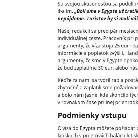
So svojou skúsenosťou sa podelili v
iba im.
„Boli sme v Egypte už tretí
nepôjdeme. Turistov by si mali váž
Našej redakcii sa pred pár mesiac
individuálnej ceste. Pracovník pri 
argumenty, že víza stoja 25 eur 
informácie a poplatok zvýšili. Han
argumenty, že sme v Egypte opakova
že buď zaplatíme 30 eur, alebo nás
Keďže za nami sa tvoril rad a postá
zbytočné a zaplatili sme požadova
a bolo nám jasné, kde skončilo týc
v rovnakom čase pri inej priehradke 
Podmienky vstupu
O víza do Egypta môžete požiadať 
kioskoch v príletových halách leti