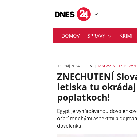
DOMOV
SPRÁVY
KRIMI
13. máj 2024
ELA
MAGAZÍN
CESTOVAN
ZNECHUTENÍ Slová
letiska tu okráda
poplatkoch!
Egypt je vyhľadávanou dovolenkovo
očarí mnohými aspektmi a dojmami 
dovolenku.