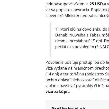
jednovstupové vízum je
25 USD
a v
víz sa poplatok nevracia. Poplatok 
slovenské Ministerstvo zahraničný
Tí, ktorí idú na dovolenku do 
Dahab, Nuweiba a Taba), môž
nesmie presiahnuť 15 dní. Do
pečiatku s povolením (SINAI 
Povolenie udeľuje prístup iba do 
Víza vydané na hraničnom precho
(14 dní) a teritoriálnu (polostrov 
týchto oblastí alebo zostať dlhšie a
v pláne navštíviť pyramídy či iné p
víza zakúpiť
.
Prečítajte si aj: