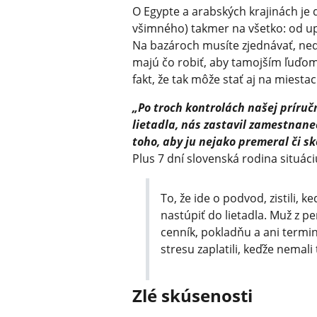
O Egypte a arabských krajinách je 
všimného) takmer na všetko: od up
Na bazároch musíte zjednávať, neda
majú čo robiť, aby tamojším ľuďom 
fakt, že tak môže stať aj na miest
„Po troch kontrolách našej príruč
lietadla, nás zastavil zamestnane
toho, aby ju nejako premeral či sk
Plus 7 dní slovenská rodina situá
To, že ide o podvod, zistili, 
nastúpiť do lietadla. Muž z 
cenník, pokladňu a ani termi
stresu zaplatili, keďže nemali
Zlé skúsenosti