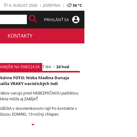
ŠT 6. AUGUST 2026
JOZEFÍNA
34 °C
PRIHLÁSIŤ SA
KONTAKTY
7 dní
24 hod
TANEJŠIE NA DNES24.SK
kátne FOTO: Nízka hladina Dunaja
alila VRAKY nacistických lodí
vákov varujú pred NEBEZPEČNOU paštétou:
téria môže aj ZABÍJAŤ
GÉDIA v dovolenkovom raji! Po kontakte s
úzou ZOMREL 13-ročný chlapec