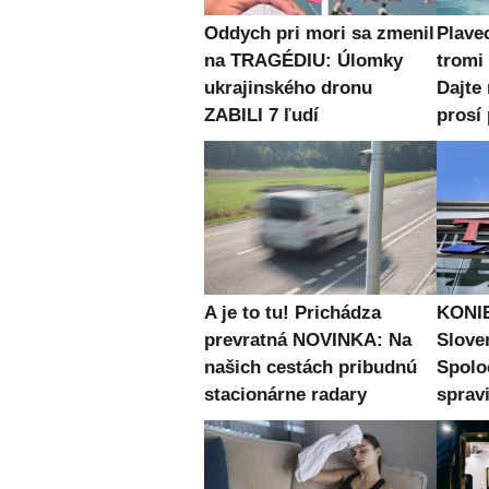
Oddych pri mori sa zmenil
Plave
na TRAGÉDIU: Úlomky
trom
ukrajinského dronu
Dajte
ZABILI 7 ľudí
prosí 
A je to tu! Prichádza
KONIE
prevratná NOVINKA: Na
Slove
našich cestách pribudnú
Spolo
stacionárne radary
spravi