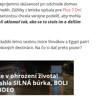
i nepríjemnú skúsenosť pri odchode domov
eikh. Zážitky z letiska opísala pre
Plus 7 Dní
úsenosťou chcela verejne podeliť, aby mohla
li oklamať tak, ako sa to stalo im a ďalším
každú letnú sezónu tisíce Slovákov a Egypt patrí
ových destinácii. Na čo si dať preto pozor?
te v ohrození života!
iahla SILNÁ búrka, BOLI
VIDEO