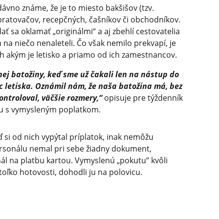
dávno známe, že je to miesto bakšišov (tzv.
ratovačov, recepčných, čašníkov či obchodníkov.
ť sa oklamať „originálmi“ a aj zbehlí cestovatelia
na niečo nenaleteli. Čo však nemilo prekvapí, je
ach akým je letisko a priamo od ich zamestnancov.
nej batožiny, keď sme už čakali len na nástup do
c letiska. Oznámil nám, že naša batožina má, bez
ontroloval, väčšie rozmery,“
opisuje pre týždenník
ciu s vymysleným poplatkom.
keď si od nich vypýtal príplatok, inak nemôžu
personálu nemal pri sebe žiadny dokument,
nál na platbu kartou. Vymyslenú „pokutu“ kvôli
 toľko hotovosti, dohodli ju na polovicu.