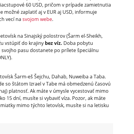
iacstupové 60 USD, pričom v prípade zamietnutia
je možné zaplatiť aj v EUR aj USD, informuje
ch vecí na
svojom webe
.
letovísk na Sinajský polostrov (Šarm el-Sheikh,
u vstúpiť do krajiny
bez víz.
Doba pobytu
 svojho pasu dostanete po prílete špeciálnu
ONLY).
letovísk Šarm-eš Šejchu, Dahab, Nuweiba a Taba.
de so štátom Izrael v Tabe má obmedzenú časovú
Sinaj) platnosť. Ak máte v úmysle vycestovať mimo
ko 15 dní, musíte si vybaviť víza. Pozor, ak máte
amiatky mimo týchto letovísk, musíte si na letisku