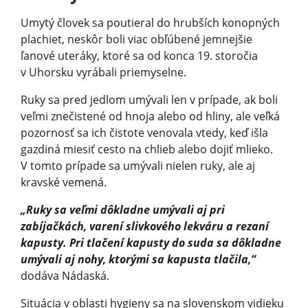
Umytý človek sa poutieral do hrubších konopných
plachiet, neskôr boli viac obľúbené jemnejšie
ľanové uteráky, ktoré sa od konca 19. storočia
v Uhorsku vyrábali priemyselne.
Ruky sa pred jedlom umývali len v prípade, ak boli
veľmi znečistené od hnoja alebo od hliny, ale veľká
pozornosť sa ich čistote venovala vtedy, keď išla
gazdiná miesiť cesto na chlieb alebo dojiť mlieko.
V tomto prípade sa umývali nielen ruky, ale aj
kravské vemená.
„Ruky sa veľmi dôkladne umývali aj pri
zabíjačkách, varení slivkového lekváru a rezaní
kapusty. Pri tlačení kapusty do suda sa dôkladne
umývali aj nohy, ktorými sa kapusta tlačila,“
dodáva Nádaská.
Situácia v oblasti hygieny sa na slovenskom vidieku