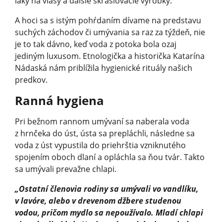
laky na vlasy a ďalšie skrášľovacie výrobky.
A hoci sa s istým pohŕdaním dívame na predstavu
suchých záchodov či umývania sa raz za týždeň, nie
je to tak dávno, keď voda z potoka bola ozaj
jediným luxusom. Etnologička a historička Katarína
Nádaská nám priblížila hygienické rituály našich
predkov.
Ranná hygiena
Pri bežnom rannom umývaní sa naberala voda
z hrnčeka do úst, ústa sa prepláchli, následne sa
voda z úst vypustila do priehrštia vzniknutého
spojením oboch dlaní a opláchla sa ňou tvár. Takto
sa umývali prevažne chlapi.
„Ostatní členovia rodiny sa umývali vo vandlíku,
v lavóre, alebo v drevenom džbere studenou
vodou, pričom mydlo sa nepoužívalo. Mladí chlapi