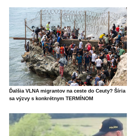
Ďalšia VLNA migrantov na ceste do Ceuty? Šíria
sa výzvy s konkrétnym TERMÍNOM