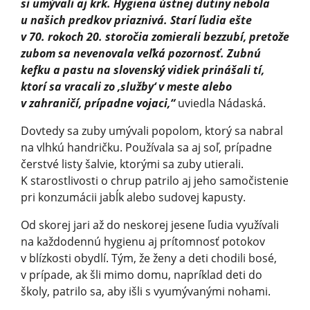
si umývali aj krk. Hygiena ústnej dutiny nebola
u našich predkov priaznivá. Starí ľudia ešte
v 70. rokoch 20. storočia zomierali bezzubí, pretože
zubom sa nevenovala veľká pozornosť. Zubnú
kefku a pastu na slovenský vidiek prinášali tí,
ktorí sa vracali zo ‚služby‘ v meste alebo
v zahraničí, prípadne vojaci,“
uviedla Nádaská.
Dovtedy sa zuby umývali popolom, ktorý sa nabral
na vlhkú handričku. Používala sa aj soľ, prípadne
čerstvé listy šalvie, ktorými sa zuby utierali.
K starostlivosti o chrup patrilo aj jeho samočistenie
pri konzumácii jabĺk alebo sudovej kapusty.
Od skorej jari až do neskorej jesene ľudia využívali
na každodennú hygienu aj prítomnosť potokov
v blízkosti obydlí. Tým, že ženy a deti chodili bosé,
v prípade, ak šli mimo domu, napríklad deti do
školy, patrilo sa, aby išli s vyumývanými nohami.