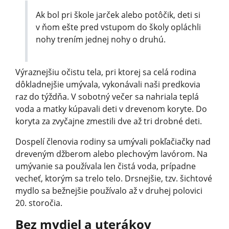
Ak bol pri škole jarček alebo potôčik, deti si
v ňom ešte pred vstupom do školy opláchli
nohy trením jednej nohy o druhú.
Výraznejšiu očistu tela, pri ktorej sa celá rodina
dôkladnejšie umývala, vykonávali naši predkovia
raz do týždňa. V sobotný večer sa nahriala teplá
voda a matky kúpavali deti v drevenom koryte. Do
koryta za zvyčajne zmestili dve až tri drobné deti.
Dospelí členovia rodiny sa umývali pokľačiačky nad
dreveným džberom alebo plechovým lavórom. Na
umývanie sa používala len čistá voda, prípadne
vecheť, ktorým sa trelo telo. Drsnejšie, tzv. šichtové
mydlo sa bežnejšie používalo až v druhej polovici
20. storočia.
Bez mydiel a uterákov