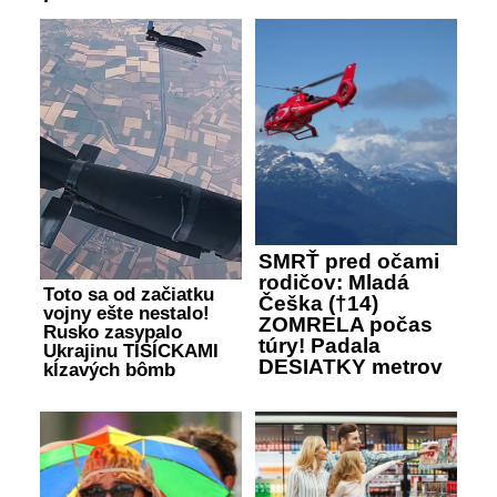
SMRŤ pred očami
rodičov: Mladá
Toto sa od začiatku
Češka (†14)
vojny ešte nestalo!
ZOMRELA počas
Rusko zasypalo
túry! Padala
Ukrajinu TISÍCKAMI
DESIATKY metrov
kĺzavých bômb