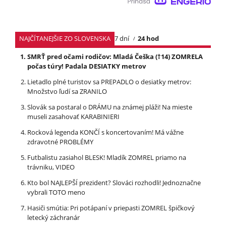
NAJČÍTANEJŠIE ZO SLOVENSKA
7 dní
24 hod
SMRŤ pred očami rodičov: Mladá Češka (†14) ZOMRELA
počas túry! Padala DESIATKY metrov
Lietadlo plné turistov sa PREPADLO o desiatky metrov:
Množstvo ľudí sa ZRANILO
Slovák sa postaral o DRÁMU na známej pláži! Na mieste
museli zasahovať KARABINIERI
Rocková legenda KONČÍ s koncertovaním! Má vážne
zdravotné PROBLÉMY
Futbalistu zasiahol BLESK! Mladík ZOMREL priamo na
trávniku, VIDEO
Kto bol NAJLEPŠÍ prezident? Slováci rozhodli! Jednoznačne
vybrali TOTO meno
Hasiči smútia: Pri potápaní v priepasti ZOMREL špičkový
letecký záchranár