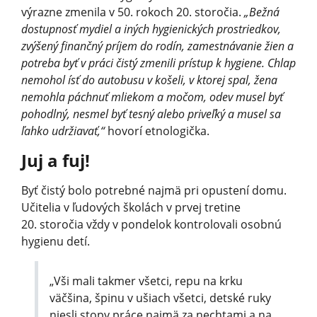
výrazne zmenila v 50. rokoch 20. storočia.
„Bežná
dostupnosť mydiel a iných hygienických prostriedkov,
zvýšený finančný príjem do rodín, zamestnávanie žien a
potreba byť v práci čistý zmenili prístup k hygiene. Chlap
nemohol ísť do autobusu v košeli, v ktorej spal, žena
nemohla páchnuť mliekom a močom, odev musel byť
pohodlný, nesmel byť tesný alebo priveľký a musel sa
ľahko udržiavať,“
hovorí etnologička.
Juj a fuj!
Byť čistý bolo potrebné najmä pri opustení domu.
Učitelia v ľudových školách v prvej tretine
20. storočia vždy v pondelok kontrolovali osobnú
hygienu detí.
„Vši mali takmer všetci, repu na krku
väčšina, špinu v ušiach všetci, detské ruky
niesli stopy práce najmä za nechtami a na