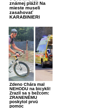
známej pláži! Na
mieste museli
zasahovať
KARABINIERI
Zdeno Chára mal
NEHODU na bicykli!
Zrazil sa s bežcom:
ZRANENÉMU
poskytol prvú
pomoc