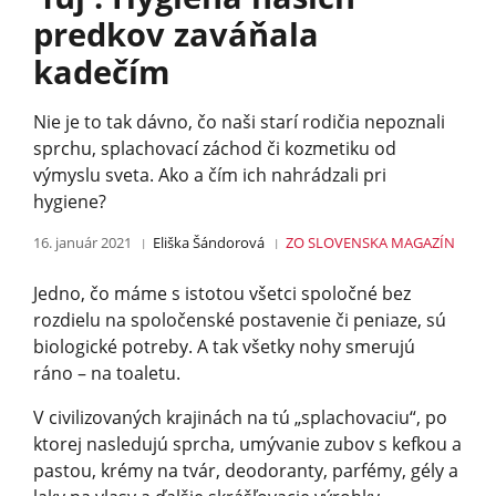
predkov zaváňala
kadečím
Nie je to tak dávno, čo naši starí rodičia nepoznali
sprchu, splachovací záchod či kozmetiku od
výmyslu sveta. Ako a čím ich nahrádzali pri
hygiene?
16. január 2021
Eliška Šándorová
ZO SLOVENSKA
MAGAZÍN
Jedno, čo máme s istotou všetci spoločné bez
rozdielu na spoločenské postavenie či peniaze, sú
biologické potreby. A tak všetky nohy smerujú
ráno – na toaletu.
V civilizovaných krajinách na tú „splachovaciu“, po
ktorej nasledujú sprcha, umývanie zubov s kefkou a
pastou, krémy na tvár, deodoranty, parfémy, gély a