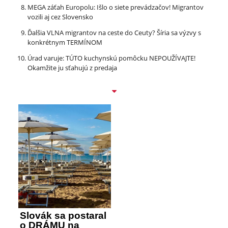
MEGA záťah Europolu: Išlo o siete prevádzačov! Migrantov
vozili aj cez Slovensko
Ďalšia VLNA migrantov na ceste do Ceuty? Šíria sa výzvy s
konkrétnym TERMÍNOM
Úrad varuje: TÚTO kuchynskú pomôcku NEPOUŽÍVAJTE!
Okamžite ju sťahujú z predaja
Slovák sa postaral
o DRÁMU na