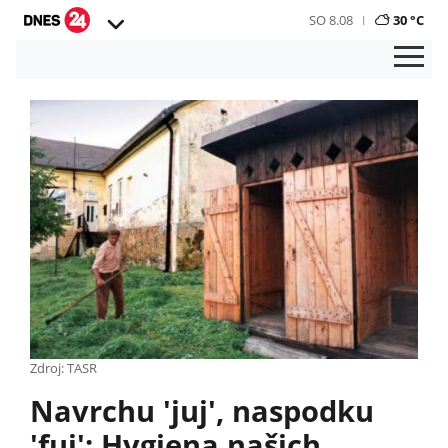
SO 8.08
30 °C
Zdroj: TASR
Navrchu 'juj', naspodku
'fuj': Hygiena našich