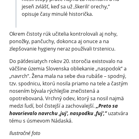
jeseň zvlášť, keď sa už ‚škerili‘ orechy,“
opisuje časy minulé historička.
Okrem čistoty rúk učitelia kontrolovali aj nohy,
ponožky, pančuchy, dokonca aj onuce a na
zlepšovanie hygieny neraz používali trstenicu.
Do päťdesiatych rokov 20. storočia existovalo na
väčšine územia Slovenska obliekanie „naspodok“ a
„navrch“. Žena mala na sebe dva rubáše – spodný,
tzv. spodnicu, ktorú nosila priamo na tele a častým
nosením bývala rýchlejšie znečistená a
opotrebovaná. Vrchný odev, ktorý sa nosil najmä
medzi ľudí, bol čistejší a zachovalejší.
„Preto sa
hovorievalo navrchu ‚juj‘, naspodku ‚fuj‘,“
uzatvára
tému s úsmevom Nádaská.
Ilustračné foto