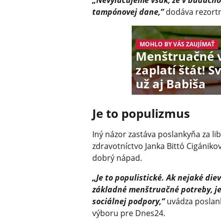
„Nevylučujeme však, že v budúcno
tampónovej dane,”
dodáva rezort
MOHLO BY VÁS ZAUJÍMAŤ
Menštruačné 
zaplatí štát! 
už aj Babiša
Je to populizmus
Iný názor zastáva poslankyňa za l
zdravotníctvo Janka Bittó Cigánik
dobrý nápad.
„Je to populistické. Ak nejaké di
základné menštruačné potreby, je 
sociálnej podpory,”
uvádza poslan
výboru pre Dnes24.