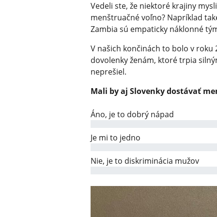
Vedeli ste, že niektoré krajiny mysl
menštruačné voľno? Napríklad také
Zambia sú empaticky náklonné tým
V našich končinách to bolo v roku 
dovolenky ženám, ktoré trpia sil
neprešiel.
Mali by aj Slovenky dostávať m
Áno, je to dobrý nápad
Je mi to jedno
Nie, je to diskriminácia mužov