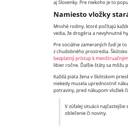
aj Slovenky. Pre niekoho je to pop
Namiesto vložky star
Mnohé rodiny, ktoré počítajú každ
vedia, že drogéria a nevyhnutné h
Pre sociálne zameraných ľudí je to
z chudobného prostredia. Škótsko s
bezplatný prístup k menštruačný
libier ročne. Ďalšie štáty sa môžu p
Každá piata žena v škótskom priesku
niekedy musela uprednostniť náku
potraviny, pred nákupom vložiek č
V zúfalej situácii najčastejši
oblečenie či noviny.