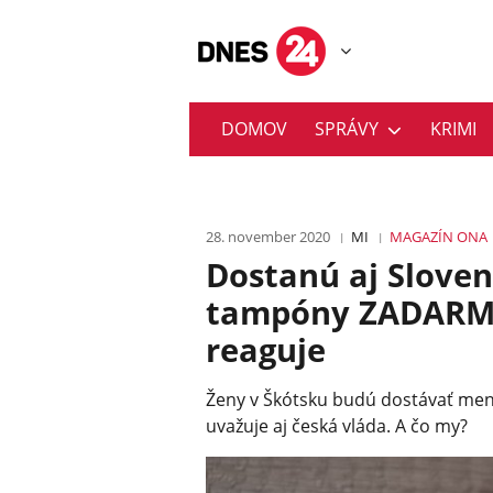
DOMOV
SPRÁVY
KRIMI
28. november 2020
MI
MAGAZÍN
ONA
Dostanú aj Slove
tampóny ZADARMO
reaguje
Ženy v Škótsku budú dostávať me
uvažuje aj česká vláda. A čo my?