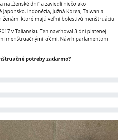
ia na „ženské dni“ a zaviedli niečo ako
 Japonsko, Indonézia, Južná Kórea, Taiwan a
 ženám, ktoré majú veľmi bolestivú menštruáciu.
2017 v Taliansku. Ten navrhoval 3 dni platenej
nými menštruačnými kŕčmi. Návrh parlamentom
enštruačné potreby zadarmo?