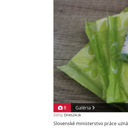
8
Galéria
Zdroj:
Dnes24.sk
Slovenské ministerstvo práce uzná