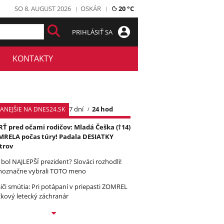
SO 8. AUGUST 2026
OSKÁR
20 °C
PRIHLÁSIŤ SA
KONTAKTY
7 dní
24 hod
TANEJŠIE NA DNES24.SK
Ť pred očami rodičov: Mladá Češka (†14)
RELA počas túry! Padala DESIATKY
trov
 bol NAJLEPŠÍ prezident? Slováci rozhodli!
noznačne vybrali TOTO meno
iči smútia: Pri potápaní v priepasti ZOMREL
čkový letecký záchranár