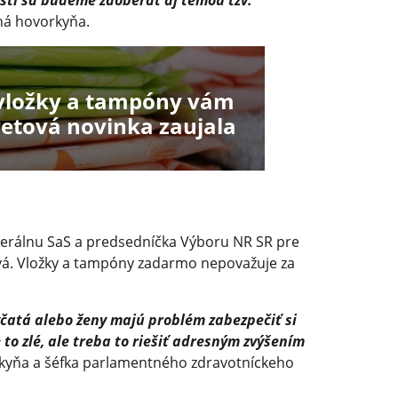
sti sa budeme zaoberať aj témou tzv.
ná hovorkyňa.
vložky a tampóny vám
Svetová novinka zaujala
iberálnu SaS a predsedníčka Výboru NR SR pre
ová. Vložky a tampóny zadarmo nepovažuje za
evčatá alebo ženy majú problém zabezpečiť si
to zlé, ale treba to riešiť adresným zvýšením
kyňa a šéfka parlamentného zdravotníckeho