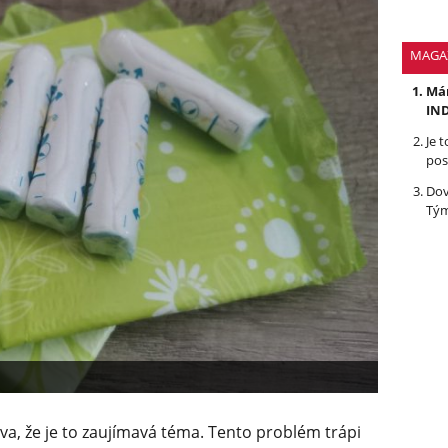
MAGA
Mám
IND
Je 
pos
Dov
Tým
va, že je to zaujímavá téma. Tento problém trápi