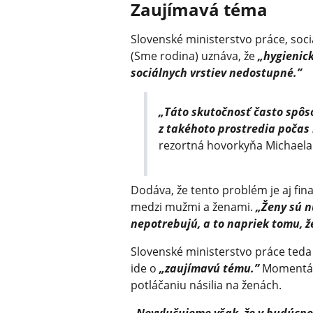
Zaujímavá téma
Slovenské ministerstvo práce, soc
(Sme rodina) uznáva, že
„hygienick
sociálnych vrstiev nedostupné.”
„Táto skutočnosť často spôso
z takéhoto prostredia počas
rezortná hovorkyňa Michaela 
Dodáva, že tento problém je aj fi
medzi mužmi a ženami.
„Ženy sú n
nepotrebujú, a to napriek tomu, ž
Slovenské ministerstvo práce ted
ide o
„zaujímavú tému.”
Momentálne
potláčaniu násilia na ženách.