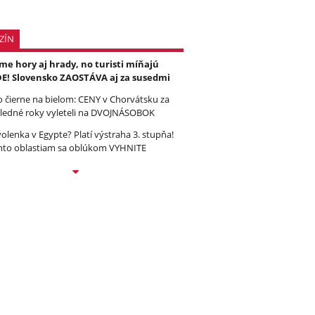
ZÍN
e hory aj hrady, no turisti míňajú
E! Slovensko ZAOSTÁVA aj za susedmi
to čierne na bielom: CENY v Chorvátsku za
ledné roky vyleteli na DVOJNÁSOBOK
olenka v Egypte? Platí výstraha 3. stupňa!
to oblastiam sa oblúkom VYHNITE