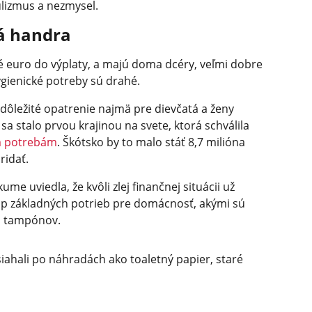
ulizmus a nezmysel.
á handra
é euro do výplaty, a majú doma dcéry, veľmi dobre
ygienické potreby sú drahé.
 dôležité opatrenie najmä pre dievčatá a ženy
a stalo prvou krajinou na svete, ktorá schválila
m potrebám
. Škótsko by to malo stáť 8,7 milióna
ridať.
me uviedla, že kvôli zlej finančnej situácii už
p základných potrieb pre domácnosť, akými sú
i tampónov.
e siahali po náhradách ako toaletný papier, staré