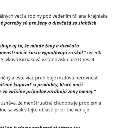
iálnych vecí a rodiny pod vedením Milana Krajniaka
é potreby sú pre ženy a dievčatá zo slabších
buje aj to, že mladé ženy a dievčatá
 menštruácie často vypadávajú zo škôl,”
uviedla
Slivková Kirňaková v stanovisku pre Dnes24.
nančný a ešte viac prehlbuje mzdovú nerovnosť
útené kupovať si produkty, ktoré muži
e vo väčšine prípadov zarábajú ženy menej.”
a uznáva, že menštruačná chudoba je problém a
 sa však v tejto oblasti prioritne venuje