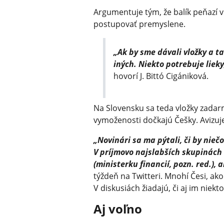
Argumentuje tým, že balík peňazí 
postupovať premyslene.
„Ak by sme dávali vložky a 
iných. Niekto potrebuje liek
hovorí J. Bittó Cigániková.
Na Slovensku sa teda vložky zadar
vymoženosti dočkajú Češky. Avizuje
„Novinári sa ma pýtali, či by nieč
V príjmovo najslabších skupinách 
(ministerku financií, pozn. red.), 
týždeň na Twitteri. Mnohí Česi, ako 
V diskusiách žiadajú, či aj im niekt
Aj voľno