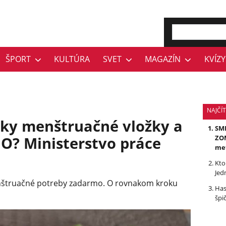
ŠPORT
KULTÚRA
SVET
MAGAZÍN
KVÍZY
NAJČÍ
nky menštruačné vložky a
SMR
? Ministerstvo práce
ZOM
me
Kto
Jed
nštruačné potreby zadarmo. O rovnakom kroku
Has
špi