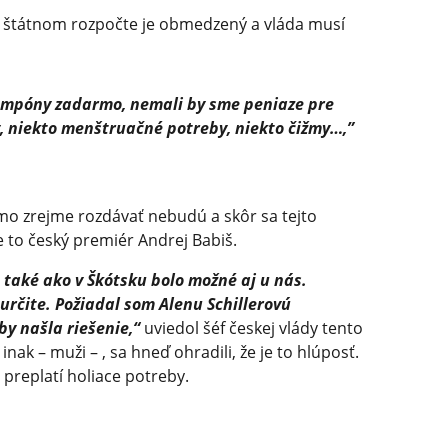
v štátnom rozpočte je obmedzený a vláda musí
tampóny zadarmo, nemali by sme peniaze pre
y, niekto menštruačné potreby, niekto čižmy…,”
mo zrejme rozdávať nebudú a skôr sa tejto
 to český premiér Andrej Babiš.
o také ako v Škótsku bolo možné aj u nás.
určite. Požiadal som Alenu Schillerovú
aby našla riešenie,“
uviedol šéf českej vlády tento
inak – muži – , sa hneď ohradili, že je to hlúposť.
o preplatí holiace potreby.