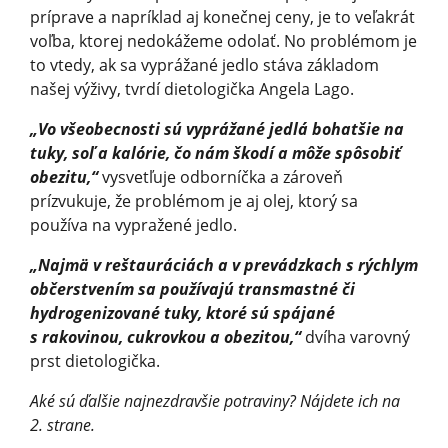
príprave a napríklad aj konečnej ceny, je to veľakrát
voľba, ktorej nedokážeme odolať. No problémom je
to vtedy, ak sa vyprážané jedlo stáva základom
našej výživy, tvrdí dietologička Angela Lago.
„Vo všeobecnosti sú vyprážané jedlá bohatšie na
tuky, soľ a kalórie, čo nám škodí a môže spôsobiť
obezitu,“
vysvetľuje odborníčka a zároveň
prízvukuje, že problémom je aj olej, ktorý sa
používa na vypražené jedlo.
„Najmä v reštauráciách a v prevádzkach s rýchlym
občerstvením sa používajú transmastné či
hydrogenizované tuky, ktoré sú spájané
s rakovinou, cukrovkou a obezitou,“
dvíha varovný
prst dietologička.
Aké sú ďalšie najnezdravšie potraviny? Nájdete ich na
2. strane.