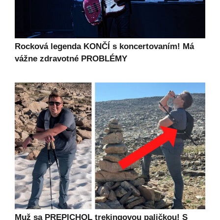
Rocková legenda KONČÍ s koncertovaním! Má
vážne zdravotné PROBLÉMY
Muž sa PREPICHOL trekingovou paličkou! S