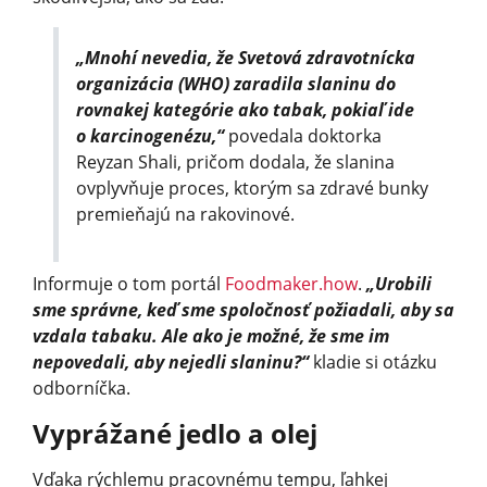
„Mnohí nevedia, že Svetová zdravotnícka
organizácia (WHO) zaradila slaninu do
rovnakej kategórie ako tabak, pokiaľ ide
o karcinogenézu,“
povedala doktorka
Reyzan Shali, pričom dodala, že slanina
ovplyvňuje proces, ktorým sa zdravé bunky
premieňajú na rakovinové.
Informuje o tom portál
Foodmaker.how
.
„Urobili
sme správne, keď sme spoločnosť požiadali, aby sa
vzdala tabaku. Ale ako je možné, že sme im
nepovedali, aby nejedli slaninu?“
kladie si otázku
odborníčka.
Vyprážané jedlo a olej
Vďaka rýchlemu pracovnému tempu, ľahkej