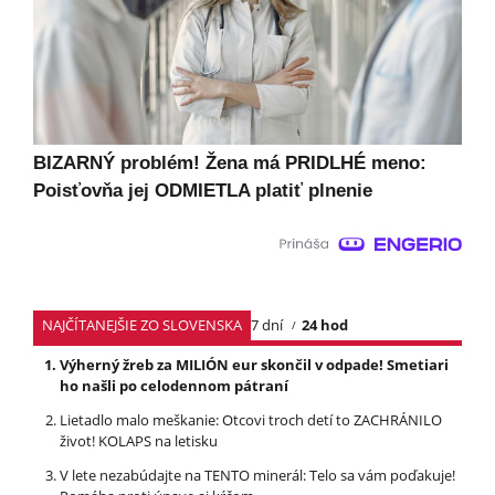
BIZARNÝ problém! Žena má PRIDLHÉ meno:
Poisťovňa jej ODMIETLA platiť plnenie
NAJČÍTANEJŠIE ZO SLOVENSKA
7 dní
24 hod
Výherný žreb za MILIÓN eur skončil v odpade! Smetiari
ho našli po celodennom pátraní
Lietadlo malo meškanie: Otcovi troch detí to ZACHRÁNILO
život! KOLAPS na letisku
V lete nezabúdajte na TENTO minerál: Telo sa vám poďakuje!