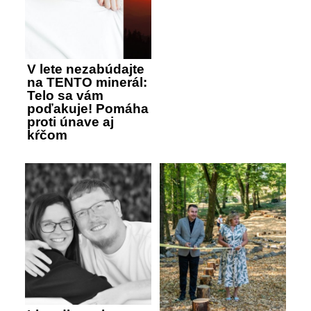
V lete nezabúdajte
na TENTO minerál:
Telo sa vám
poďakuje! Pomáha
proti únave aj
kŕčom