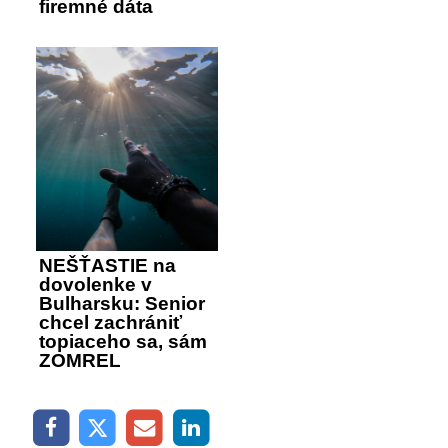
firemné dáta
NEŠŤASTIE na
dovolenke v
Bulharsku: Senior
chcel zachrániť
topiaceho sa, sám
ZOMREL