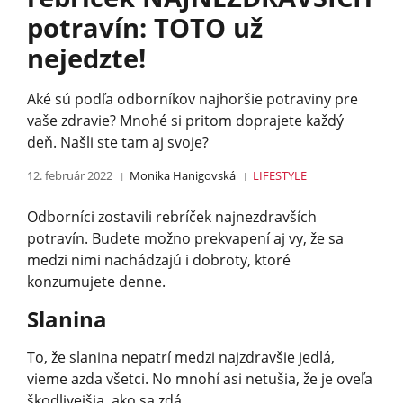
potravín: TOTO už
nejedzte!
Aké sú podľa odborníkov najhoršie potraviny pre
vaše zdravie? Mnohé si pritom doprajete každý
deň. Našli ste tam aj svoje?
12. február 2022
Monika Hanigovská
LIFESTYLE
Odborníci zostavili rebríček najnezdravších
potravín. Budete možno prekvapení aj vy, že sa
medzi nimi nachádzajú i dobroty, ktoré
konzumujete denne.
Slanina
To, že slanina nepatrí medzi najzdravšie jedlá,
vieme azda všetci. No mnohí asi netušia, že je oveľa
škodlivejšia, ako sa zdá.