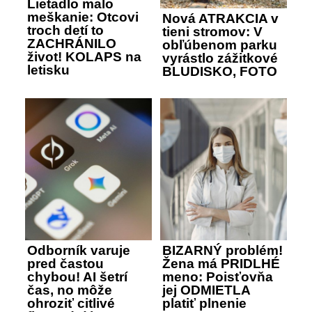
Lietadlo malo
meškanie: Otcovi
Nová ATRAKCIA v
troch detí to
tieni stromov: V
ZACHRÁNILO
obľúbenom parku
život! KOLAPS na
vyrástlo zážitkové
letisku
BLUDISKO, FOTO
Odborník varuje
BIZARNÝ problém!
pred častou
Žena má PRIDLHÉ
chybou! AI šetrí
meno: Poisťovňa
čas, no môže
jej ODMIETLA
ohroziť citlivé
platiť plnenie