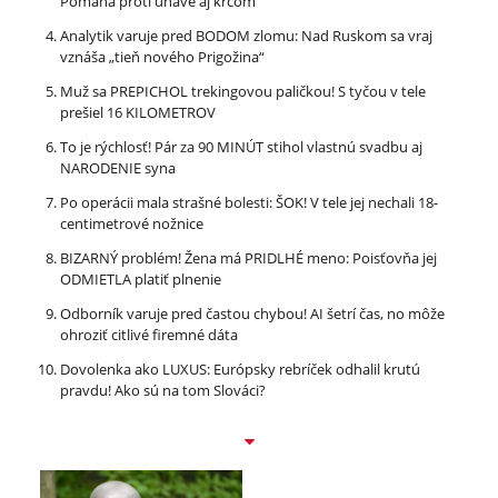
Pomáha proti únave aj kŕčom
Analytik varuje pred BODOM zlomu: Nad Ruskom sa vraj
vznáša „tieň nového Prigožina“
Muž sa PREPICHOL trekingovou paličkou! S tyčou v tele
prešiel 16 KILOMETROV
To je rýchlosť! Pár za 90 MINÚT stihol vlastnú svadbu aj
NARODENIE syna
Po operácii mala strašné bolesti: ŠOK! V tele jej nechali 18-
centimetrové nožnice
BIZARNÝ problém! Žena má PRIDLHÉ meno: Poisťovňa jej
ODMIETLA platiť plnenie
Odborník varuje pred častou chybou! AI šetrí čas, no môže
ohroziť citlivé firemné dáta
Dovolenka ako LUXUS: Európsky rebríček odhalil krutú
pravdu! Ako sú na tom Slováci?