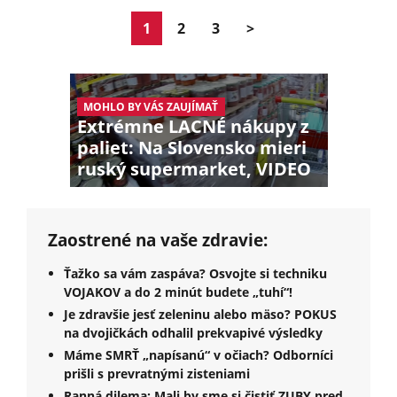
1
2
3
>
MOHLO BY VÁS ZAUJÍMAŤ
Extrémne LACNÉ nákupy z
paliet: Na Slovensko mieri
ruský supermarket, VIDEO
Zaostrené na vaše zdravie:
Ťažko sa vám zaspáva? Osvojte si techniku
VOJAKOV a do 2 minút budete „tuhí“!
Je zdravšie jesť zeleninu alebo mäso? POKUS
na dvojičkách odhalil prekvapivé výsledky
Máme SMRŤ „napísanú“ v očiach? Odborníci
prišli s prevratnými zisteniami
Ranná dilema: Mali by sme si čistiť ZUBY pred