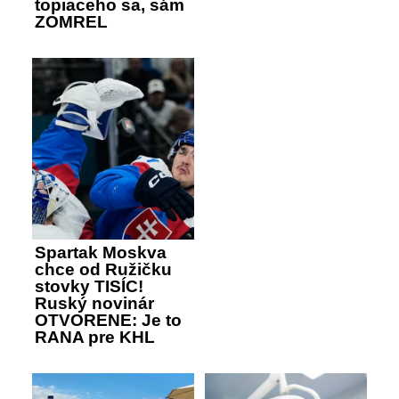
topiaceho sa, sám
ZOMREL
Spartak Moskva
chce od Ružičku
stovky TISÍC!
Ruský novinár
OTVORENE: Je to
RANA pre KHL