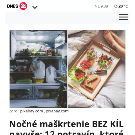
NE 9.08
20 °C
Zdroj:
pixabay.com
,
pixabay.com
Nočné maškrtenie BEZ KÍL
navyše: 12 potravín, ktoré