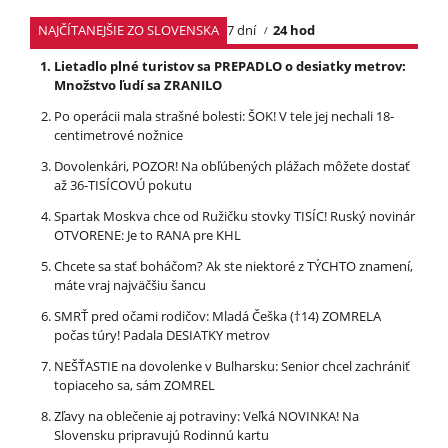
NAJČÍTANEJŠIE ZO SLOVENSKA
7 dní
24 hod
Lietadlo plné turistov sa PREPADLO o desiatky metrov:
Množstvo ľudí sa ZRANILO
Po operácii mala strašné bolesti: ŠOK! V tele jej nechali 18-
centimetrové nožnice
Dovolenkári, POZOR! Na obľúbených plážach môžete dostať
až 36-TISÍCOVÚ pokutu
Spartak Moskva chce od Ružičku stovky TISÍC! Ruský novinár
OTVORENE: Je to RANA pre KHL
Chcete sa stať boháčom? Ak ste niektoré z TÝCHTO znamení,
máte vraj najväčšiu šancu
SMRŤ pred očami rodičov: Mladá Češka (†14) ZOMRELA
počas túry! Padala DESIATKY metrov
NEŠŤASTIE na dovolenke v Bulharsku: Senior chcel zachrániť
topiaceho sa, sám ZOMREL
Zľavy na oblečenie aj potraviny: Veľká NOVINKA! Na
Slovensku pripravujú Rodinnú kartu