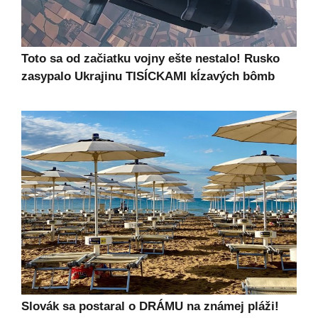
Toto sa od začiatku vojny ešte nestalo! Rusko
zasypalo Ukrajinu TISÍCKAMI kĺzavých bômb
Slovák sa postaral o DRÁMU na známej pláži!