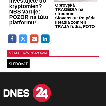
Investujete do
Obrovská
kryptomien?
TRAGÉDIA na
NBS varuje:
strednom
POZOR na túto
Slovensku: Po páde
platformu!
lietadla zomreli
TRAJA ľudia, FOTO
SLEDUJTE NÁŠ INSTAGRAM
SLEDOVAŤ