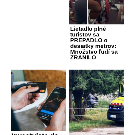
Lietadlo plné
turistov sa
PREPADLO o
desiatky metrov:
Množstvo ľudí sa
ZRANILO