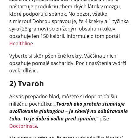
naštartuje produkciu chemických látok v mozgu,
ktoré podporujú spánok. No pozor, všetko
s mierou! Dobrou správou je, že 4 krekry a 1 tyčinka
syra (28 gramov) so zníženým obsahom tukov
obsahuje len 150 kalórií. Informuje o tom portál
Healthline
.
Vyberte si skôr pšeničné krekry. Väčšina z nich
obsahuje pomalé sacharidy. Pocit nasýtenia vydrží
oveľa dlhšie.
2) Tvaroh
Ak vás prepadne hlad, môžete si dopriať ďalšiu
mliečnu pochúťku:
„Tvaroh ako proteín stimuluje
uvoľňovanie glukagónu – je skvelý na odbúravanie
tuku. To je dobrá voľba pred spaním,“
píše
Doctorinsta
.