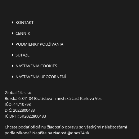
KONTAKT
CENNÍK
PODMIENKY POUŽÍVANIA
SÚŤAŽE
NASTAVENIA COOKIES
NASTAVENIA UPOZORNENÍ
Global 24, s.r.o.
Borská 6 841 04 Bratislava - mestská časť Karlova Ves
IČO: 44710798
DIČ: 2022800483
IČ DPH: SK2022800483
Chcete podať oficiálnu žiadosť o opravu so všetkými náležitosťami
podľa zákona? Napíšte na
ziadosti@dnes24.sk