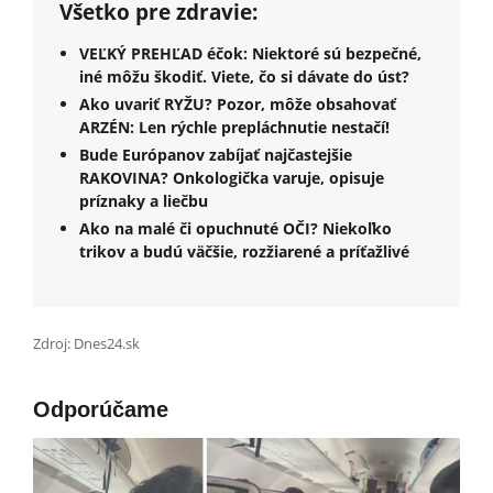
Všetko pre zdravie:
VEĽKÝ PREHĽAD éčok: Niektoré sú bezpečné,
iné môžu škodiť. Viete, čo si dávate do úst?
Ako uvariť RYŽU? Pozor, môže obsahovať
ARZÉN: Len rýchle prepláchnutie nestačí!
Bude Európanov zabíjať najčastejšie
RAKOVINA? Onkologička varuje, opisuje
príznaky a liečbu
Ako na malé či opuchnuté OČI? Niekoľko
trikov a budú väčšie, rozžiarené a príťažlivé
Zdroj: Dnes24.sk
Odporúčame