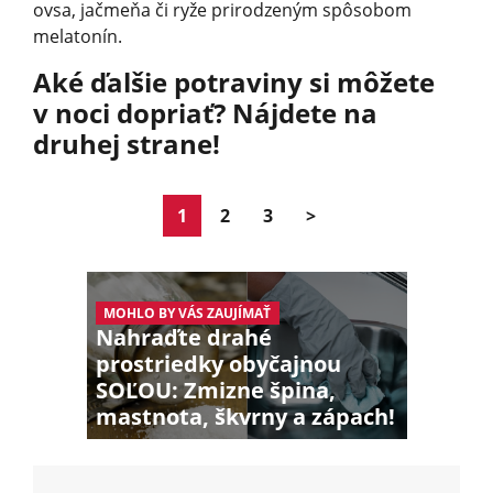
ovsa, jačmeňa či ryže prirodzeným spôsobom
melatonín.
Aké ďalšie potraviny si môžete
v noci dopriať? Nájdete na
druhej strane!
1
2
3
>
MOHLO BY VÁS ZAUJÍMAŤ
Nahraďte drahé
prostriedky obyčajnou
SOĽOU: Zmizne špina,
mastnota, škvrny a zápach!