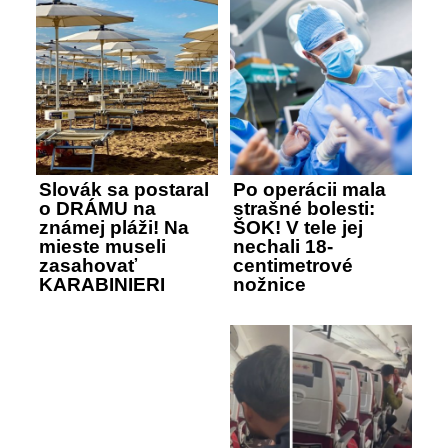
Slovák sa postaral
Po operácii mala
o DRÁMU na
strašné bolesti:
známej pláži! Na
ŠOK! V tele jej
mieste museli
nechali 18-
zasahovať
centimetrové
KARABINIERI
nožnice