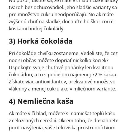
No pozor, uistite sa, že máte v chladničke klasický
tvaroh bez ochucovadiel. Jeho sladšie varianty sa
pre množstvo cukru neodporúčajú. No ak máte
zvýšenú chuť na sladké, dochuťte ho škoricou či
kúskami horkej čokolády.
3) Horká čokoláda
Pri čokoláde chvíľku zostaneme. Vedeli ste, že cez
noc si občas môžete dopriať niekoľko kociek?
Uspokojte svoje chuťové poháriky len kvalitnou
čokoládou, a to s podielom najmenej 72 % kakaa.
Získate viac antioxidantov, prekvapivé množstvo
vlákniny a menej cukru ako v mliečnom variante.
4) Nemliečna kaša
Ak máte vlčí hlad, môžete si namiešať teplú kašu
z celozrnných cereálií. Okrem toho, že dosiahnete
pocit nasýtenia, vaše telo získa prostredníctvom