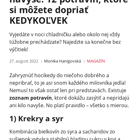
si môžete dopriať
KEDYKOĽVEK
Vyjedáte v noci chladničku alebo okolo nej vždy
túžobne prechádzate? Najedzte sa konečne bez
výčitiek!
27. august 2022
Monika Hanigovská
MAGAZÍN
Zahryznúť hocikedy do niečoho dobrého a
nepribrať, to je asi snom každého milovníka jedla!
Nemusí to však ostať len pri predstavách. Existuje
zoznam potravín
, ktoré dokážu zasýtiť a nepridajú
ani kilo navyše. No platí pravidlo – všetko s mierou.
1) Krekry a syr
Kombinácia bielkovín zo syra a sacharidov zo
sušienok vytvára stabilnú hladinu cukru v krvi a