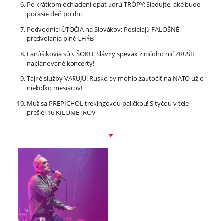
Po krátkom ochladení opäť udrú TRÓPY: Sledujte, aké bude
počasie deň po dni
Podvodníci ÚTOČIA na Slovákov: Posielajú FALOŠNÉ
predvolania plné CHÝB
Fanúšikovia sú v ŠOKU: Slávny spevák z ničoho nič ZRUŠIL
naplánované koncerty!
Tajné služby VARUJÚ: Rusko by mohlo zaútočiť na NATO už o
niekoľko mesiacov!
Muž sa PREPICHOL trekingovou paličkou! S tyčou v tele
prešiel 16 KILOMETROV