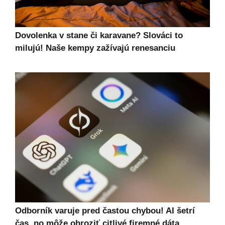
Dovolenka v stane či karavane? Slováci to
milujú! Naše kempy zažívajú renesanciu
Odborník varuje pred častou chybou! AI šetrí
čas, no môže ohroziť citlivé firemné dáta