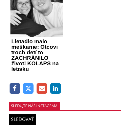
Lietadlo malo
meškanie: Otcovi
troch detí to
ZACHRÁNILO
život! KOLAPS na
letisku
SLEDUJTE NÁŠ INSTAGRAM
SLEDOVAŤ