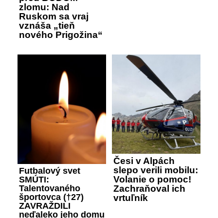
zlomu: Nad
Ruskom sa vraj
vznáša „tieň
nového Prigožina“
Česi v Alpách
slepo verili mobilu:
Futbalový svet
Volanie o pomoc!
SMÚTI:
Talentovaného
Zachraňoval ich
športovca (†27)
vrtuľník
ZAVRAŽDILI
neďaleko jeho domu