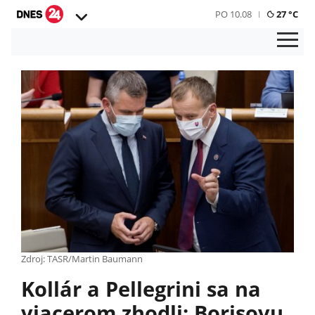
PO 10.08
27 °C
Zdroj: TASR/Martin Baumann
Kollár a Pellegrini sa na
viacerom zhodli: Borisovu