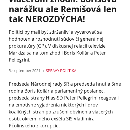
narážku ale Remišová len
tak NEROZDÝCHA!
Politici by mali byť zdržanliví a vyvarovať sa
hodnotenia rozhodnutí súdov či generálnej
prokuratúry (GP). V diskusnej relácii televízie
Markíza sa na tom zhodli Boris Kollár a Peter
Pellegrini.
5. september 2021
SPRÁVY
POLITIKA
Predseda Národnej rady SR a predseda hnutia Sme
rodina Boris Kollár a parlamentný poslanec,
predseda strany Hlas-SD Peter Pellegrini reagovali
na emotívne vyjadrenia niektorých lídrov
koaličných strán po zrušení obvinenia viacerých
osôb, okrem iného exšéfa SIS Vladimíra
Pčolinského z korupcie.