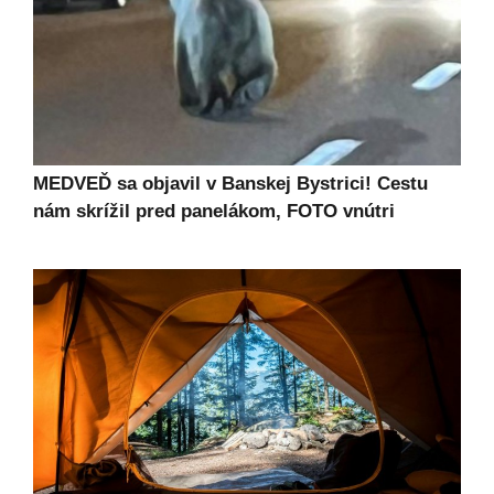
MEDVEĎ sa objavil v Banskej Bystrici! Cestu
nám skrížil pred panelákom, FOTO vnútri