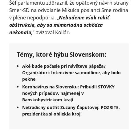
Šéf parlamentu zdôraznil, že opätovný návrh strany
Smer-SD na odvolanie Mikulca poslanci Sme rodina
v pléne nepodporia. „
Nebudeme však robiť
obštrukcie, aby sa mimoriadna schôdza
nekonala,
“ avizoval Kollár.
Témy, ktoré hýbu Slovenskom:
Aké bude počasie pri návšteve pápeža?
Organizátori: Intenzívne sa modlíme, aby bolo
pekne
Koronavírus na Slovensku: Pribudli STOVKY
nových prípadov, najmenej v
Banskobystrickom kraji
Netradičný outfit Zuzany Čaputovej: POZRITE,
prezidentka si obliekla kroj!