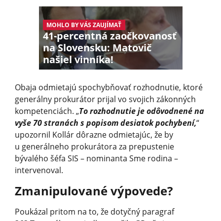
MOHLO BY VÁS ZAUJÍMAŤ
41-percentná zaočkovanosť
na Slovensku: Matovič
našiel vinníka!
Obaja odmietajú spochybňovať rozhodnutie, ktoré
generálny prokurátor prijal vo svojich zákonných
kompetenciách. „
To rozhodnutie je odôvodnené na
vyše 70 stranách s popisom desiatok pochybení,
“
upozornil Kollár dôrazne odmietajúc, že by
u generálneho prokurátora za prepustenie
bývalého šéfa SIS – nominanta Sme rodina –
intervenoval.
Zmanipulované výpovede?
Poukázal pritom na to, že dotyčný paragraf