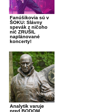
Fanúšikovia sú v
ŠOKU: Slávny
spevák z ničoho
nič ZRUŠIL
naplánované
koncerty!
Analytik varuje
pred BODOM