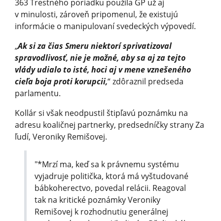
363 Trestného poriadku použila GP už aj
v minulosti, zároveň pripomenul, že existujú
informácie o manipulovaní svedeckých výpovedí.
„
Ak si za čias Smeru niektorí sprivatizoval
spravodlivosť, nie je možné, aby sa aj za tejto
vlády udialo to isté, hoci aj v mene vznešeného
cieľa boja proti korupcii,
“ zdôraznil predseda
parlamentu.
Kollár si však neodpustil štipľavú poznámku na
adresu koaličnej partnerky, predsedníčky strany Za
ľudí, Veroniky Remišovej.
"*Mrzí ma, keď sa k právnemu systému
vyjadruje politička, ktorá má vyštudované
bábkoherectvo, povedal relácii. Reagoval
tak na kritické poznámky Veroniky
Remišovej k rozhodnutiu generálnej