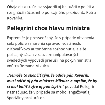
Obaja diskutujúci sa vyjadrili aj k situácii v polícii a
rezignácii súčasného policajného prezidenta Petra
Kovaříka.
Pellegrini chce hlavu ministra
Expremiér je presvedčený, že v prípade obvinenia
šéfa polície z marenia spravodlivosti nešlo
o Kovaříkovo autonómne rozhodnutie, ale že
policajný zásah v kauze zmanipulovaných
svedeckých výpovedí prerušil na pokyn ministra
vnútra Romana Mikulca.
„
Nemôže to skončiť tým, že odíde pán Kovařík,
musí odísť aj pán minister Mikulec a myslím, že by
si mal baliť kufre aj pán Lipšic,
“ povedal Pellegrini
naznačujúc, že v prípade sa mohol angažovať aj
špeciálny prokurátor.