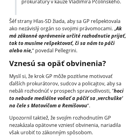
prokuratúry v kauze Vladimíra Pčolinského.
Šéf strany Hlas-SD žiada, aby sa GP rešpektovala
ako nezávislý orgán so svojimi právomocami. „
Ak
má zákonné oprávnenie určité rozhodnutie prijať,
tak to musíme rešpektovať, či sa nám to páči
alebo nie,
“ povedal Pellegrini.
Vznesú sa opäť obvinenia?
Myslí si, že krok GP môže pozitívne motivovať
ďalších prokurátorov, sudcov a policajtov, aby sa
nebáli rozhodnúť v prospech spravodlivosti, "
hoci
to nebude mediálne voňať a páčiť sa ‚verchuške‘
na čele s Matovičom a Remišovou
“.
Upozornil taktiež, že svojím rozhodnutím GP
nezakázala opätovne vzniesť obvinenia, nariadila
však urobiť to zákonným spôsobom.