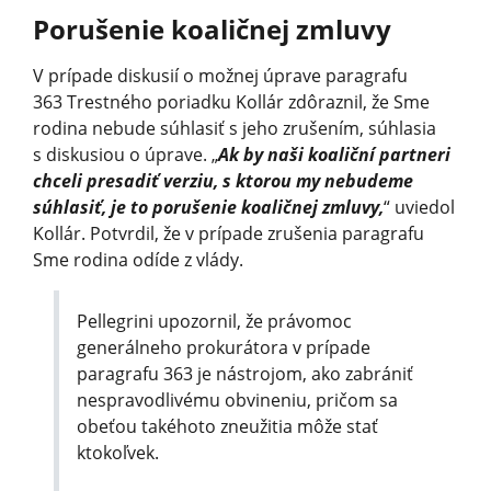
Porušenie koaličnej zmluvy
V prípade diskusií o možnej úprave paragrafu
363 Trestného poriadku Kollár zdôraznil, že Sme
rodina nebude súhlasiť s jeho zrušením, súhlasia
s diskusiou o úprave. „
Ak by naši koaliční partneri
chceli presadiť verziu, s ktorou my nebudeme
súhlasiť, je to porušenie koaličnej zmluvy,
“ uviedol
Kollár. Potvrdil, že v prípade zrušenia paragrafu
Sme rodina odíde z vlády.
Pellegrini upozornil, že právomoc
generálneho prokurátora v prípade
paragrafu 363 je nástrojom, ako zabrániť
nespravodlivému obvineniu, pričom sa
obeťou takéhoto zneužitia môže stať
ktokoľvek.