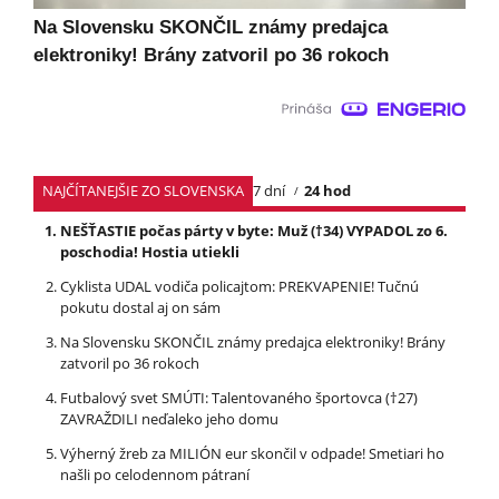
Na Slovensku SKONČIL známy predajca
elektroniky! Brány zatvoril po 36 rokoch
NAJČÍTANEJŠIE ZO SLOVENSKA
7 dní
24 hod
NEŠŤASTIE počas párty v byte: Muž (†34) VYPADOL zo 6.
poschodia! Hostia utiekli
Cyklista UDAL vodiča policajtom: PREKVAPENIE! Tučnú
pokutu dostal aj on sám
Na Slovensku SKONČIL známy predajca elektroniky! Brány
zatvoril po 36 rokoch
Futbalový svet SMÚTI: Talentovaného športovca (†27)
ZAVRAŽDILI neďaleko jeho domu
Výherný žreb za MILIÓN eur skončil v odpade! Smetiari ho
našli po celodennom pátraní