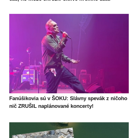
Fanúšikovia sú v ŠOKU: Slávny spevák z ničoho
nič ZRUŠIL naplánované koncerty!