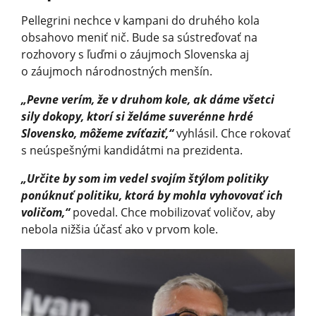
Pellegrini nechce v kampani do druhého kola
obsahovo meniť nič. Bude sa sústreďovať na
rozhovory s ľuďmi o záujmoch Slovenska aj
o záujmoch národnostných menšín.
„Pevne verím, že v druhom kole, ak dáme všetci
sily dokopy, ktorí si želáme suverénne hrdé
Slovensko, môžeme zvíťaziť,“
vyhlásil. Chce rokovať
s neúspešnými kandidátmi na prezidenta.
„Určite by som im vedel svojím štýlom politiky
ponúknuť politiku, ktorá by mohla vyhovovať ich
voličom,“
povedal. Chce mobilizovať voličov, aby
nebola nižšia účasť ako v prvom kole.