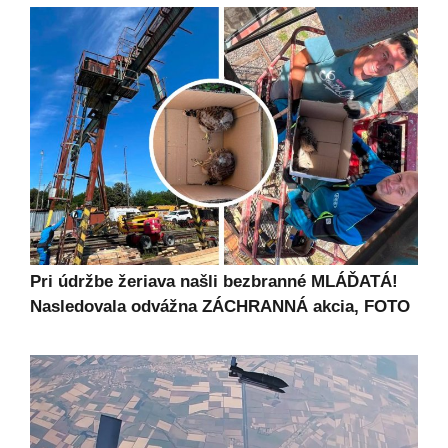
Pri údržbe žeriava našli bezbranné MLÁĎATÁ!
Nasledovala odvážna ZÁCHRANNÁ akcia, FOTO