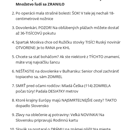
Množstvo ľudí sa ZRANILO
Po operácii mala strašné bolesti: ŠOK! V tele jej nechali 18-
centimetrové nožnice
Dovolenkári, POZOR! Na obľúbených plážach môžete dostať
až 36-TISÍCOVÚ pokutu
Spartak Moskva chce od Ružičku stovky TISÍC! Ruský novinár
OTVORENE: Je to RANA pre KHL
Chcete sa stať boháčom? Ak ste niektoré z TÝCHTO znamení,
máte vraj najväčšiu šancu
NEŠŤASTIE na dovolenke v Bulharsku: Senior chcel zachrániť
topiaceho sa, sám ZOMREL
SMRŤ pred očami rodičov: Mladá Češka (†14) ZOMRELA
počas túry! Padala DESIATKY metrov
Ktoré krajiny Európy majú NAJSMRTEĽNEJŠIE cesty? TAKTO
dopadlo Slovensko
Zľavy na oblečenie aj potraviny: Veľká NOVINKA! Na
Slovensku pripravujú Rodinnú kartu
Slovák sa postaral o DRÁMU na známej pláži! Na mieste