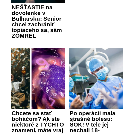
NEŠŤASTIE na
dovolenke v
Bulharsku: Senior
chcel zachrániť
topiaceho sa, sám
ZOMREL
Chcete sa stať
Po operácii mala
boháčom? Ak ste
strašné bolesti:
niektoré z TÝCHTO
ŠOK! V tele jej
znamení, máte vraj
nechali 18-