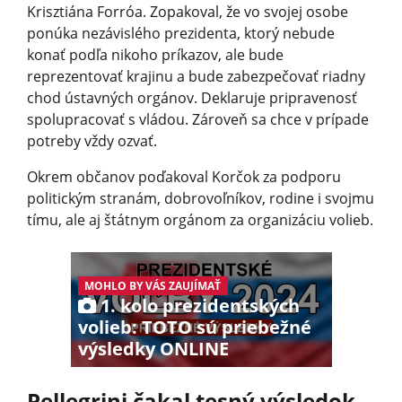
Krisztiána Forróa. Zopakoval, že vo svojej osobe
ponúka nezávislého prezidenta, ktorý nebude
konať podľa nikoho príkazov, ale bude
reprezentovať krajinu a bude zabezpečovať riadny
chod ústavných orgánov. Deklaruje pripravenosť
spolupracovať s vládou. Zároveň sa chce v prípade
potreby vždy ozvať.
Okrem občanov poďakoval Korčok za podporu
politickým stranám, dobrovoľníkov, rodine i svojmu
tímu, ale aj štátnym orgánom za organizáciu volieb.
MOHLO BY VÁS ZAUJÍMAŤ
1. kolo prezidentských
volieb: TOTO sú priebežné
výsledky ONLINE
Pellegrini čakal tesný výsledok