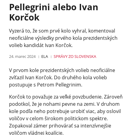
Pellegrini alebo Ivan
Korčok
Vyzerá to, že som prvé kolo vyhral, komentoval
neoficiálne výsledky prvého kola prezidentských
volieb kandidát Ivan Korčok.
24. marec 2024
ELA
SPRÁVY
ZO SLOVENSKA
V prvom kole prezidentských volieb neoficiálne
zvíťazil Ivan Korčok. Do druhého kola volieb
postupuje s Petrom Pellegrinim.
Korčok to považuje za veľké povzbudenie. Zároveň
podotkol, že je nohami pevne na zemi. V druhom
kole podľa neho potrebuje urobiť viac, aby oslovil
voličov v celom širokom politickom spektre.
Zopakoval zámer prihovárať sa intenzívnejšie
voličom vládnej koalície.