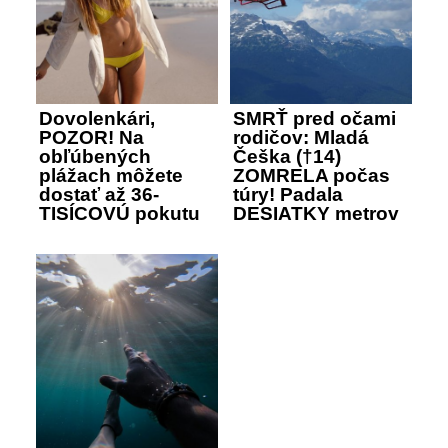
Dovolenkári,
SMRŤ pred očami
POZOR! Na
rodičov: Mladá
obľúbených
Češka (†14)
plážach môžete
ZOMRELA počas
dostať až 36-
túry! Padala
TISÍCOVÚ pokutu
DESIATKY metrov