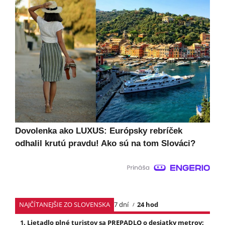
Dovolenka ako LUXUS: Európsky rebríček
odhalil krutú pravdu! Ako sú na tom Slováci?
NAJČÍTANEJŠIE ZO SLOVENSKA
7 dní
24 hod
Lietadlo plné turistov sa PREPADLO o desiatky metrov: