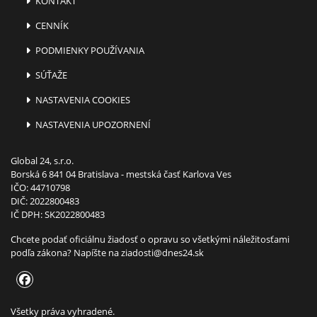
KONTAKT
CENNÍK
PODMIENKY POUŽÍVANIA
SÚŤAŽE
NASTAVENIA COOKIES
NASTAVENIA UPOZORNENÍ
Global 24, s.r.o.
Borská 6 841 04 Bratislava - mestská časť Karlova Ves
IČO: 44710798
DIČ: 2022800483
IČ DPH: SK2022800483
Chcete podať oficiálnu žiadosť o opravu so všetkými náležitosťami
podľa zákona? Napíšte na
ziadosti@dnes24.sk
Všetky práva vyhradené.