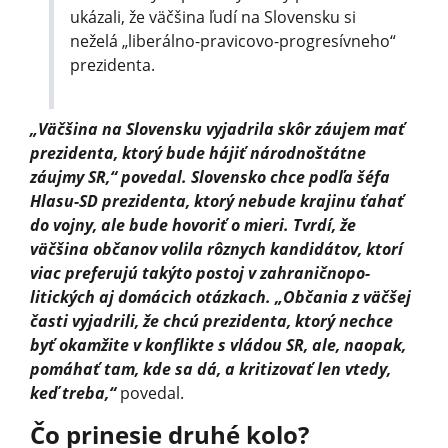
ukázali, že väčšina ľudí na Slovensku si
neželá „liberálno-pravicovo-progresívneho“
prezidenta.
„Väčšina na Slovensku vyjadrila skôr záujem mať
prezidenta, ktorý bude hájiť národnoštátne
záujmy SR,“ povedal. Slovensko chce podľa šéfa
Hlasu-SD prezidenta, ktorý nebude krajinu ťahať
do vojny, ale bude hovoriť o mieri. Tvrdí, že
väčšina občanov volila rôznych kandidátov, ktorí
viac preferujú takýto postoj v zahraničnopo­
litických aj domácich otázkach. „Občania z väčšej
časti vyjadrili, že chcú prezidenta, ktorý nechce
byť okamžite v konflikte s vládou SR, ale, naopak,
pomáhať tam, kde sa dá, a kritizovať len vtedy,
keď treba,“
povedal.
Čo prinesie druhé kolo?