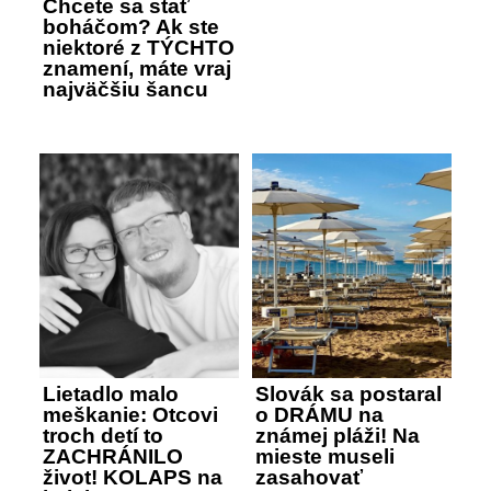
Chcete sa stať
boháčom? Ak ste
niektoré z TÝCHTO
znamení, máte vraj
najväčšiu šancu
Lietadlo malo
Slovák sa postaral
meškanie: Otcovi
o DRÁMU na
troch detí to
známej pláži! Na
ZACHRÁNILO
mieste museli
život! KOLAPS na
zasahovať