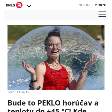
NE 9.08
30 °C
Zdroj: TASR/AP
Bude to PEKLO horúčav a
teploty do +45 °C! Kde