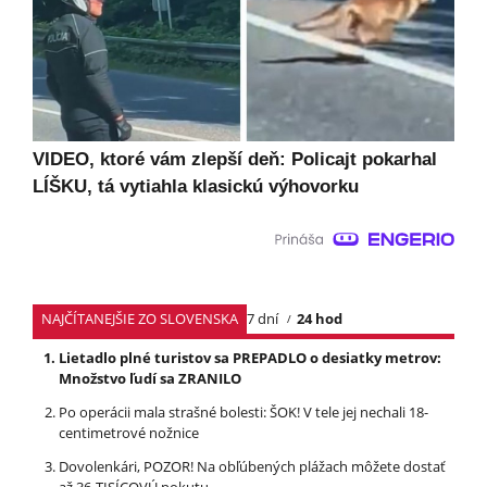
VIDEO, ktoré vám zlepší deň: Policajt pokarhal
LÍŠKU, tá vytiahla klasickú výhovorku
NAJČÍTANEJŠIE ZO SLOVENSKA
7 dní
24 hod
Lietadlo plné turistov sa PREPADLO o desiatky metrov:
Množstvo ľudí sa ZRANILO
Po operácii mala strašné bolesti: ŠOK! V tele jej nechali 18-
centimetrové nožnice
Dovolenkári, POZOR! Na obľúbených plážach môžete dostať