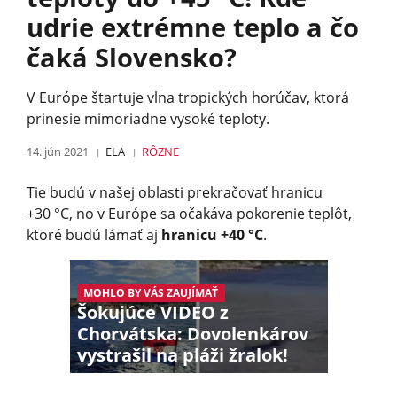
udrie extrémne teplo a čo
čaká Slovensko?
V Európe štartuje vlna tropických horúčav, ktorá
prinesie mimoriadne vysoké teploty.
14. jún 2021
ELA
RÔZNE
Tie budú v našej oblasti prekračovať hranicu
+30 °C, no v Európe sa očakáva pokorenie teplôt,
ktoré budú lámať aj
hranicu +40 °C
.
MOHLO BY VÁS ZAUJÍMAŤ
Šokujúce VIDEO z
Chorvátska: Dovolenkárov
vystrašil na pláži žralok!