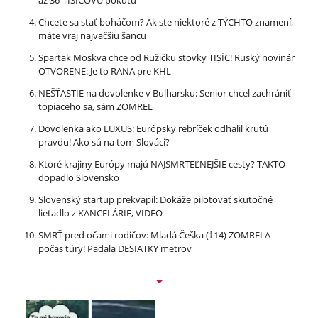
až 36-TISÍCOVÚ pokutu
Chcete sa stať boháčom? Ak ste niektoré z TÝCHTO znamení,
máte vraj najväčšiu šancu
Spartak Moskva chce od Ružičku stovky TISÍC! Ruský novinár
OTVORENE: Je to RANA pre KHL
NEŠŤASTIE na dovolenke v Bulharsku: Senior chcel zachrániť
topiaceho sa, sám ZOMREL
Dovolenka ako LUXUS: Európsky rebríček odhalil krutú
pravdu! Ako sú na tom Slováci?
Ktoré krajiny Európy majú NAJSMRTEĽNEJŠIE cesty? TAKTO
dopadlo Slovensko
Slovenský startup prekvapil: Dokáže pilotovať skutočné
lietadlo z KANCELÁRIE, VIDEO
SMRŤ pred očami rodičov: Mladá Češka (†14) ZOMRELA
počas túry! Padala DESIATKY metrov