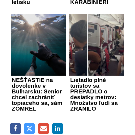
letisku
KARABINIERI
NEŠŤASTIE na
Lietadlo plné
dovolenke v
turistov sa
Bulharsku: Senior
PREPADLO o
chcel zachrániť
desiatky metrov:
topiaceho sa, sám
Množstvo ľudí sa
ZOMREL
ZRANILO