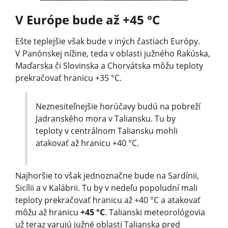
V Európe bude až +45 °C
Ešte teplejšie však bude v iných častiach Európy.
V Panónskej nížine, teda v oblasti južného Rakúska,
Maďarska či Slovinska a Chorvátska môžu teploty
prekračovať hranicu +35 °C.
Neznesiteľnejšie horúčavy budú na pobreží
Jadranského mora v Taliansku. Tu by
teploty v centrálnom Taliansku mohli
atakovať až hranicu +40 °C.
Najhoršie to však jednoznačne bude na Sardínii,
Sicílii a v Kalábrii. Tu by v nedeľu popoludní mali
teploty prekračovať hranicu až +40 °C a atakovať
môžu až hranicu
+45 °C
. Talianski meteorológovia
už teraz varujú južné oblasti Talianska pred