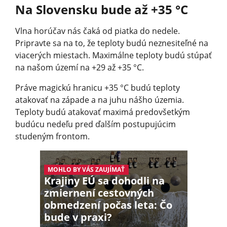
Na Slovensku bude až +35 °C
Vlna horúčav nás čaká od piatka do nedele.
Pripravte sa na to, že teploty budú neznesiteľné na
viacerých miestach. Maximálne teploty budú stúpať
na našom území na +29 až +35 °C.
Práve magickú hranicu +35 °C budú teploty
atakovať na západe a na juhu nášho územia.
Teploty budú atakovať maximá predovšetkým
budúcu nedeľu pred ďalším postupujúcim
studeným frontom.
MOHLO BY VÁS ZAUJÍMAŤ
Krajiny EÚ sa dohodli na
zmiernení cestovných
obmedzení počas leta: Čo
bude v praxi?