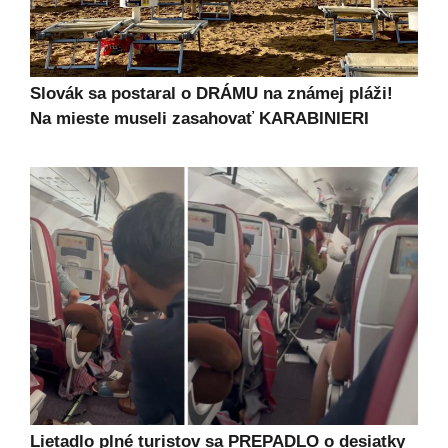
Slovák sa postaral o DRÁMU na známej pláži!
Na mieste museli zasahovať KARABINIERI
Lietadlo plné turistov sa PREPADLO o desiatky