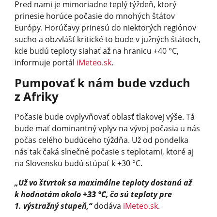
Pred nami je mimoriadne teplý týždeň, ktorý
prinesie horúce počasie do mnohých štátov
Európy. Horúčavy prinesú do niektorých regiónov
sucho a obzvlášť kritické to bude v južných štátoch,
kde budú teploty siahať až na hranicu +40 °C,
informuje portál
iMeteo.sk
.
Pumpovať k nám bude vzduch
z Afriky
Počasie bude ovplyvňovať oblasť tlakovej výše. Tá
bude mať dominantný vplyv na vývoj počasia u nás
počas celého budúceho týždňa. Už od pondelka
nás tak čaká slnečné počasie s teplotami, ktoré aj
na Slovensku budú stúpať k +30 °C.
„Už vo štvrtok sa maximálne teploty dostanú až
k hodnotám okolo
+33 °C
, čo sú teploty pre
1. výstražný stupeň,“
dodáva
iMeteo.sk
.