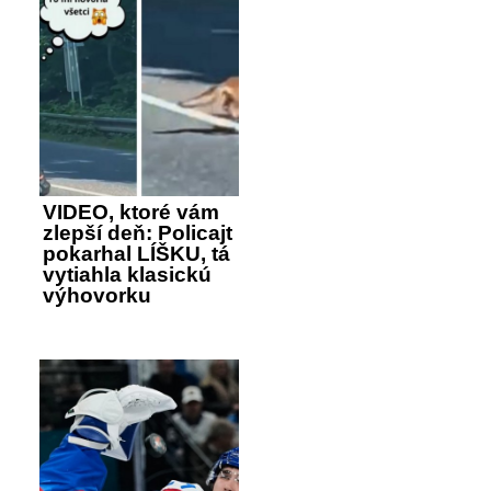
VIDEO, ktoré vám
zlepší deň: Policajt
pokarhal LÍŠKU, tá
vytiahla klasickú
výhovorku