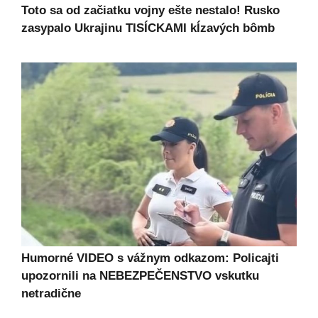
Toto sa od začiatku vojny ešte nestalo! Rusko
zasypalo Ukrajinu TISÍCKAMI kĺzavých bômb
Humorné VIDEO s vážnym odkazom: Policajti
upozornili na NEBEZPEČENSTVO vskutku
netradične