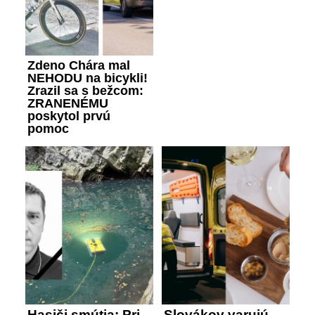
Zdeno Chára mal
NEHODU na bicykli!
Zrazil sa s bežcom:
ZRANENÉMU
poskytol prvú
pomoc
Hasiči smútia: Pri
Slovákov varujú