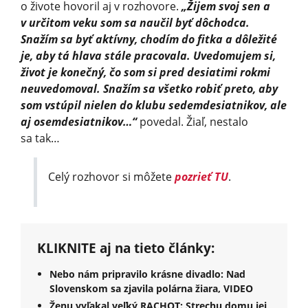
o živote hovoril aj v rozhovore.
„Žijem svoj sen a
v určitom veku som sa naučil byť dôchodca.
Snažím sa byť aktívny, chodím do fitka a dôležité
je, aby tá hlava stále pracovala. Uvedomujem si,
život je konečný, čo som si pred desiatimi rokmi
neuvedomoval. Snažím sa všetko robiť preto, aby
som vstúpil nielen do klubu sedemdesiatnikov, ale
aj osemdesiatnikov…“
povedal. Žiaľ, nestalo
sa tak…
Celý rozhovor si môžete
pozrieť TU
.
KLIKNITE aj na tieto články:
Nebo nám pripravilo krásne divadlo: Nad
Slovenskom sa zjavila polárna žiara, VIDEO
Ženu vyľakal veľký RACHOT: Strechu domu jej