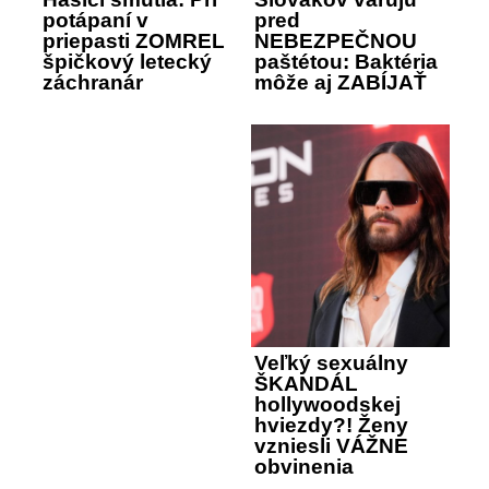
potápaní v
pred
priepasti ZOMREL
NEBEZPEČNOU
špičkový letecký
paštétou: Baktéria
záchranár
môže aj ZABÍJAŤ
Veľký sexuálny
ŠKANDÁL
hollywoodskej
hviezdy?! Ženy
vzniesli VÁŽNE
obvinenia