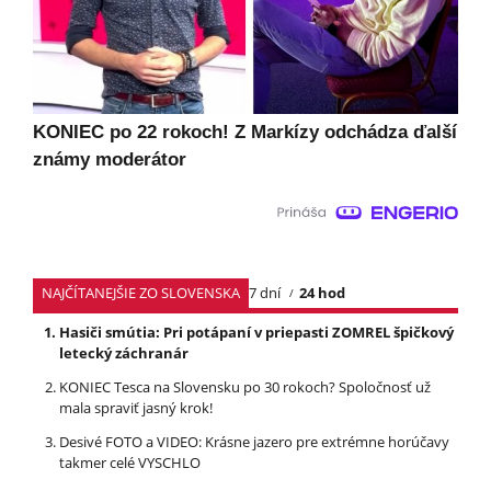
KONIEC po 22 rokoch! Z Markízy odchádza ďalší
známy moderátor
NAJČÍTANEJŠIE ZO SLOVENSKA
7 dní
24 hod
Hasiči smútia: Pri potápaní v priepasti ZOMREL špičkový
letecký záchranár
KONIEC Tesca na Slovensku po 30 rokoch? Spoločnosť už
mala spraviť jasný krok!
Desivé FOTO a VIDEO: Krásne jazero pre extrémne horúčavy
takmer celé VYSCHLO