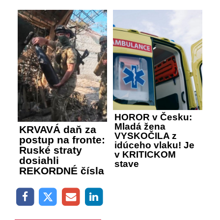
HOROR v Česku:
Mladá žena
KRVAVÁ daň za
VYSKOČILA z
postup na fronte:
idúceho vlaku! Je
Ruské straty
v KRITICKOM
dosiahli
stave
REKORDNÉ čísla