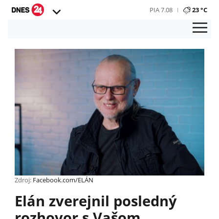
PIA 7.08
23 °C
Zdroj:
Facebook.com/ELÁN
Elán zverejnil posledný
rozhovor s Vašom