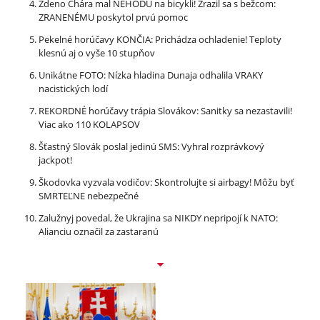
Zdeno Chára mal NEHODU na bicykli! Zrazil sa s bežcom:
ZRANENÉMU poskytol prvú pomoc
Pekelné horúčavy KONČIA: Prichádza ochladenie! Teploty
klesnú aj o vyše 10 stupňov
Unikátne FOTO: Nízka hladina Dunaja odhalila VRAKY
nacistických lodí
REKORDNÉ horúčavy trápia Slovákov: Sanitky sa nezastavili!
Viac ako 110 KOLAPSOV
Šťastný Slovák poslal jedinú SMS: Vyhral rozprávkový
jackpot!
Škodovka vyzvala vodičov: Skontrolujte si airbagy! Môžu byť
SMRTEĽNE nebezpečné
Zalužnyj povedal, že Ukrajina sa NIKDY nepripojí k NATO:
Alianciu označil za zastaranú