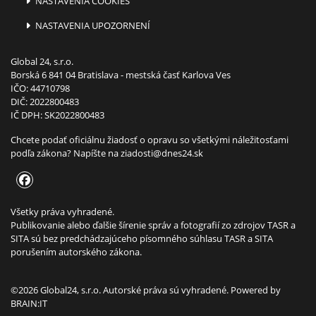
NASTAVENIA COOKIES
NASTAVENIA UPOZORNENÍ
Global 24, s.r.o.
Borská 6 841 04 Bratislava - mestská časť Karlova Ves
IČO: 44710798
DIČ: 2022800483
IČ DPH: SK2022800483
Chcete podať oficiálnu žiadosť o opravu so všetkými náležitosťami
podľa zákona? Napíšte na
ziadosti@dnes24.sk
Všetky práva vyhradené.
Publikovanie alebo ďalšie šírenie správ a fotografií zo zdrojov TASR a
SITA sú bez predchádzajúceho písomného súhlasu TASR a SITA
porušením autorského zákona.
©2026 Global24, s.r.o. Autorské práva sú vyhradené. Powered by
BRAIN:IT