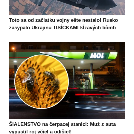
Toto sa od začiatku vojny ešte nestalo! Rusko
zasypalo Ukrajinu TISÍCKAMI kĺzavých bômb
ŠIALENSTVO na čerpacej stanici: Muž z auta
vypustil roj včiel a odišiel!