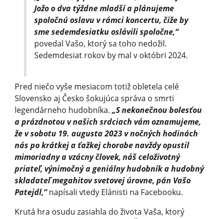
Jožo o dva týždne mladší a plánujeme
spoločnú oslavu v rámci koncertu, čiže by
sme sedemdesiatku oslávili spoločne,“
povedal Vašo, ktorý sa toho nedožil.
Sedemdesiat rokov by mal v októbri 2024.
Pred niečo vyše mesiacom totiž obletela celé
Slovensko aj Česko šokujúca správa o smrti
legendárneho hudobníka.
„S nekonečnou bolesťou
a prázdnotou v našich srdciach vám oznamujeme,
že v sobotu 19. augusta 2023 v nočných hodinách
nás po krátkej a ťažkej chorobe navždy opustil
mimoriadny a vzácny človek, náš celoživotný
priateľ, výnimočný a geniálny hudobník a hudobný
skladateľ megahitov svetovej úrovne, pán Vašo
Patejdl,“
napísali vtedy Elánisti na Facebooku.
Krutá hra osudu zasiahla do života Vaša, ktorý