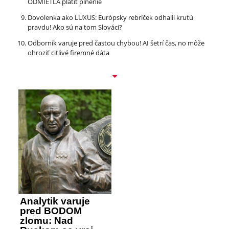
ODMIETLA platiť plnenie
Dovolenka ako LUXUS: Európsky rebríček odhalil krutú
pravdu! Ako sú na tom Slováci?
Odborník varuje pred častou chybou! AI šetrí čas, no môže
ohroziť citlivé firemné dáta
Analytik varuje
pred BODOM
zlomu: Nad