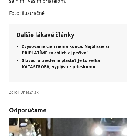
sa ním i vaším priateľom.
Foto: ilustračné
Ďalšie lákavé články
Zvyšovanie cien nemá konca: Najbližšie si
PRIPLATÍME za chlieb aj pečivo!
Slováci a triedenie plastu? Je to veľká
KATASTROFA, vyplýva z prieskumu
Zdroj: Dnes24.sk
Odporúčame