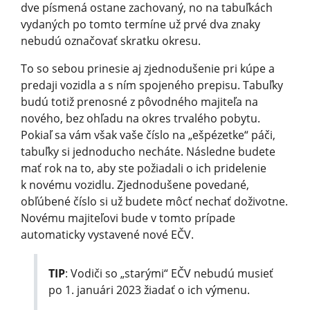
dve písmená ostane zachovaný, no na tabuľkách
vydaných po tomto termíne už prvé dva znaky
nebudú označovať skratku okresu.
To so sebou prinesie aj zjednodušenie pri kúpe a
predaji vozidla a s ním spojeného prepisu. Tabuľky
budú totiž prenosné z pôvodného majiteľa na
nového, bez ohľadu na okres trvalého pobytu.
Pokiaľ sa vám však vaše číslo na „ešpézetke“ páči,
tabuľky si jednoducho necháte. Následne budete
mať rok na to, aby ste požiadali o ich pridelenie
k novému vozidlu. Zjednodušene povedané,
obľúbené číslo si už budete môcť nechať doživotne.
Novému majiteľovi bude v tomto prípade
automaticky vystavené nové EČV.
TIP
: Vodiči so „starými“ EČV nebudú musieť
po 1. januári 2023 žiadať o ich výmenu.