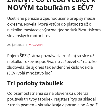
NOVÝM tabuľkám s EČV?
Ušetrené peniaze a zjednodušené prepisy medzi
okresmi. Novela, ktorá vstúpi do platnosti už o
niekoľko mesiacov, výrazne zjednoduší život tisícom
slovenských motoristov.
25. jún 2022
MAGAZÍN
Pojem ŠPZ (štátna poznávacia značka) sa síce už
niekoľko rokov nepoužíva, no „ešpézetka“ natoľko
zľudovela, že aj dnes tak evidenčné číslo vozidla
(EČV) volá množstvo ľudí.
Tri podoby tabuliek
Od osamostatnenia sa na Slovensku doteraz
používali tri typy tabuliek. Najstarší typ sa skladal
z troch písmen – skratka kraja a poradie od A po Z,