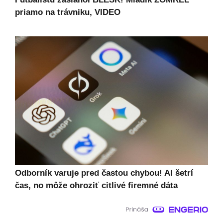
priamo na trávniku, VIDEO
Odborník varuje pred častou chybou! AI šetrí
čas, no môže ohroziť citlivé firemné dáta