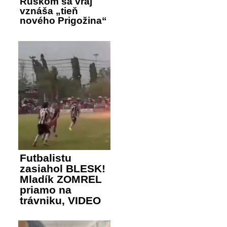
Ruskom sa vraj
vznáša „tieň
nového Prigožina“
Futbalistu
zasiahol BLESK!
Mladík ZOMREL
priamo na
trávniku, VIDEO