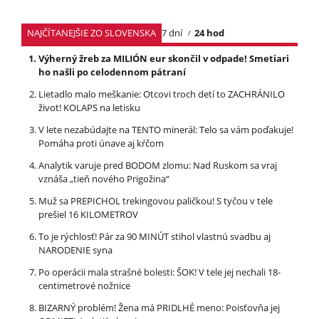
NAJČÍTANEJŠIE ZO SLOVENSKA
7 dní
24 hod
Výherný žreb za MILIÓN eur skončil v odpade! Smetiari
ho našli po celodennom pátraní
Lietadlo malo meškanie: Otcovi troch detí to ZACHRÁNILO
život! KOLAPS na letisku
V lete nezabúdajte na TENTO minerál: Telo sa vám poďakuje!
Pomáha proti únave aj kŕčom
Analytik varuje pred BODOM zlomu: Nad Ruskom sa vraj
vznáša „tieň nového Prigožina“
Muž sa PREPICHOL trekingovou paličkou! S tyčou v tele
prešiel 16 KILOMETROV
To je rýchlosť! Pár za 90 MINÚT stihol vlastnú svadbu aj
NARODENIE syna
Po operácii mala strašné bolesti: ŠOK! V tele jej nechali 18-
centimetrové nožnice
BIZARNÝ problém! Žena má PRIDLHÉ meno: Poisťovňa jej