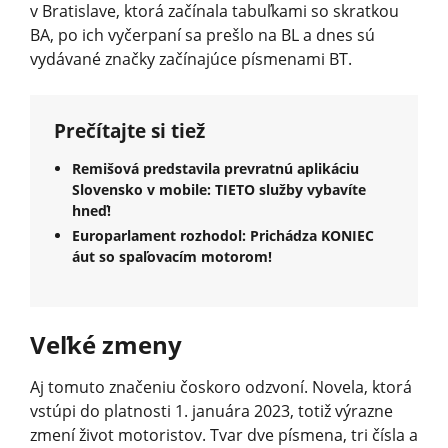
v Bratislave, ktorá začínala tabuľkami so skratkou
BA, po ich vyčerpaní sa prešlo na BL a dnes sú
vydávané značky začínajúce písmenami BT.
Prečítajte si tiež
Remišová predstavila prevratnú aplikáciu
Slovensko v mobile: TIETO služby vybavíte
hneď!
Europarlament rozhodol: Prichádza KONIEC
áut so spaľovacím motorom!
Veľké zmeny
Aj tomuto značeniu čoskoro odzvoní. Novela, ktorá
vstúpi do platnosti 1. januára 2023, totiž výrazne
zmení život motoristov. Tvar dve písmena, tri čísla a