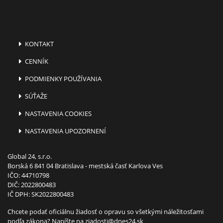
KONTAKT
CENNÍK
PODMIENKY POUŽÍVANIA
SÚŤAŽE
NASTAVENIA COOKIES
NASTAVENIA UPOZORNENÍ
Global 24, s.r.o.
Borská 6 841 04 Bratislava - mestská časť Karlova Ves
IČO: 44710798
DIČ: 2022800483
IČ DPH: SK2022800483
Chcete podať oficiálnu žiadosť o opravu so všetkými náležitosťami
podľa zákona? Napíšte na
ziadosti@dnes24.sk