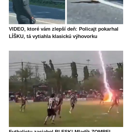
VIDEO, ktoré vám zlepší deň: Policajt pokarhal
LÍŠKU, tá vytiahla klasickú výhovorku
Futbalistu zasiahol BLESK! Mladík ZOMREL