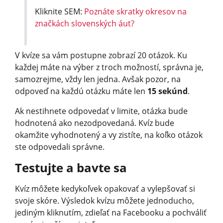
Kliknite SEM:
Poznáte skratky okresov na
značkách slovenských áut?
V kvíze sa vám postupne zobrazí 20 otázok. Ku
každej máte na výber z troch možností, správna je,
samozrejme, vždy len jedna. Avšak pozor, na
odpoveď na každú otázku máte len
15 sekúnd
.
Ak nestihnete odpovedať v limite, otázka bude
hodnotená ako nezodpovedaná. Kvíz bude
okamžite vyhodnotený a vy zistíte, na koľko otázok
ste odpovedali správne.
Testujte a bavte sa
Kvíz môžete kedykoľvek opakovať a vylepšovať si
svoje skóre. Výsledok kvízu môžete jednoducho,
jediným kliknutím, zdieľať na Facebooku a pochváliť