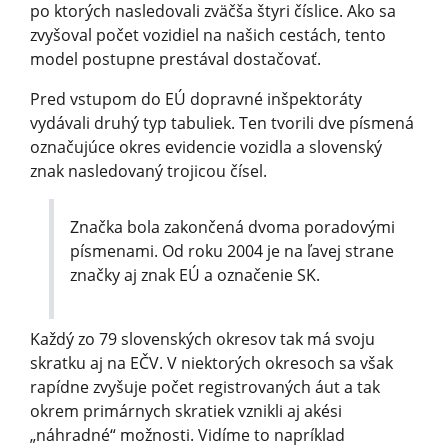
po ktorých nasledovali zväčša štyri číslice. Ako sa
zvyšoval počet vozidiel na našich cestách, tento
model postupne prestával dostačovať.
Pred vstupom do EÚ dopravné inšpektoráty
vydávali druhý typ tabuliek. Ten tvorili dve písmená
označujúce okres evidencie vozidla a slovenský
znak nasledovaný trojicou čísel.
Značka bola zakončená dvoma poradovými
písmenami. Od roku 2004 je na ľavej strane
značky aj znak EÚ a označenie SK.
Každý zo 79 slovenských okresov tak má svoju
skratku aj na EČV. V niektorých okresoch sa však
rapídne zvyšuje počet registrovaných áut a tak
okrem primárnych skratiek vznikli aj akési
„náhradné“ možnosti. Vidíme to napríklad