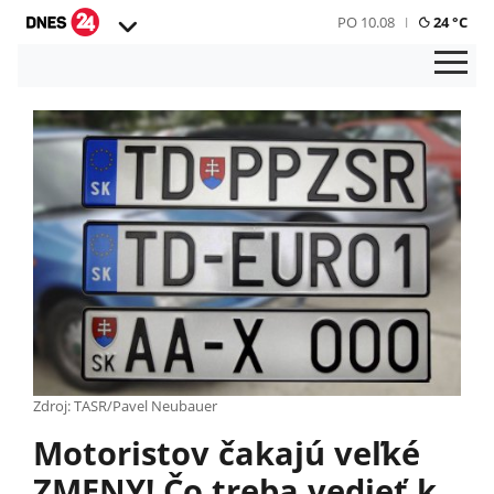
PO 10.08
24 °C
Zdroj: TASR/Pavel Neubauer
Motoristov čakajú veľké
ZMENY! Čo treba vedieť k