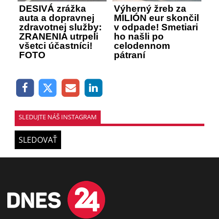
DESIVÁ zrážka
Výherný žreb za
auta a dopravnej
MILIÓN eur skončil
zdravotnej služby:
v odpade! Smetiari
ZRANENIA utrpeli
ho našli po
všetci účastníci!
celodennom
FOTO
pátraní
SLEDUJTE NÁŠ INSTAGRAM
SLEDOVAŤ