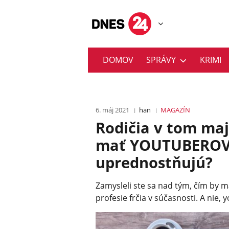
DOMOV
SPRÁVY
KRIMI
6. máj 2021
han
MAGAZÍN
Rodičia v tom maj
mať YOUTUBEROV!
uprednostňujú?
Zamysleli ste sa nad tým, čím by ma
profesie frčia v súčasnosti. A nie, 