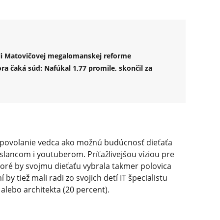
ôli Matovičovej megalomanskej reforme
 čaká súd: Nafúkal 1,77 promile, skončil za
i povolanie vedca ako možnú budúcnosť dieťaťa
ancom i youtuberom. Príťažlivejšou víziou pre
ktoré by svojmu dieťaťu vybrala takmer polovica
by tiež mali radi zo svojich detí IT špecialistu
 alebo architekta (20 percent).