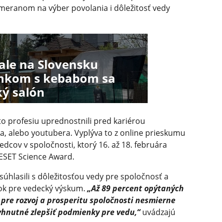
ameranom na výber povolania i dôležitosť vedy
ale na Slovensku
ánkom s kebabom sa
ký salón
to profesiu uprednostnili pred kariérou
a, alebo youtubera. Vyplýva to z online prieskumu
dcov v spoločnosti, ktorý 16. až 18. februára
ESET Science Award.
úhlasili s dôležitosťou vedy pre spoločnosť a
k pre vedecký výskum.
„Až 89 percent opýtaných
e pre rozvoj a prosperitu spoločnosti nesmierne
yhnutné zlepšiť podmienky pre vedu,“
uvádzajú