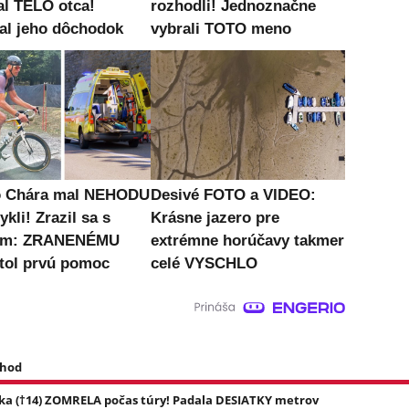
al TELO otca!
rozhodli! Jednoznačne
al jeho dôchodok
vybrali TOTO meno
o Chára mal NEHODU
Desivé FOTO a VIDEO:
ykli! Zrazil sa s
Krásne jazero pre
om: ZRANENÉMU
extrémne horúčavy takmer
tol prvú pomoc
celé VYSCHLO
 hod
ka (†14) ZOMRELA počas túry! Padala DESIATKY metrov