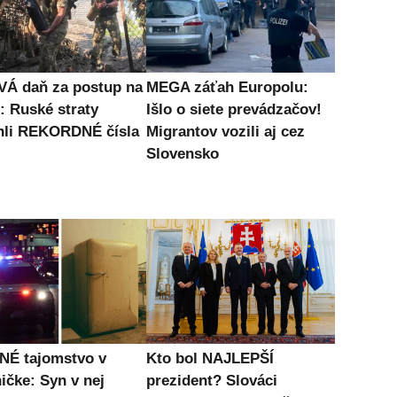
Á daň za postup na
MEGA záťah Europolu:
: Ruské straty
Išlo o siete prevádzačov!
hli REKORDNÉ čísla
Migrantov vozili aj cez
Slovensko
É tajomstvo v
Kto bol NAJLEPŠÍ
ičke: Syn v nej
prezident? Slováci