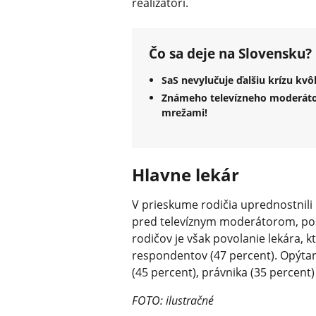
realizátori.
Čo sa deje na Slovensku?
SaS nevylučuje ďalšiu krízu kv
Známeho televízneho moderátora
mrežami!
Hlavne lekár
V prieskume rodičia uprednostnil
pred televíznym moderátorom, posl
rodičov je však povolanie lekára, 
respondentov (47 percent). Opýtaní 
(45 percent), právnika (35 percent)
FOTO: ilustračné