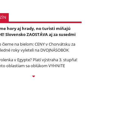
ZÍN
e hory aj hrady, no turisti míňajú
E! Slovensko ZAOSTÁVA aj za susedmi
to čierne na bielom: CENY v Chorvátsku za
ledné roky vyleteli na DVOJNÁSOBOK
olenka v Egypte? Platí výstraha 3. stupňa!
to oblastiam sa oblúkom VYHNITE