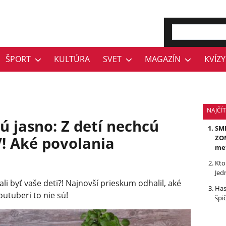
ŠPORT
KULTÚRA
SVET
MAGAZÍN
KVÍZY
NAJČÍ
ú jasno: Z detí nechcú
SMR
 Aké povolania
ZOM
me
Kto
Jed
li byť vaše deti?! Najnovší prieskum odhalil, aké
Has
youtuberi to nie sú!
špi