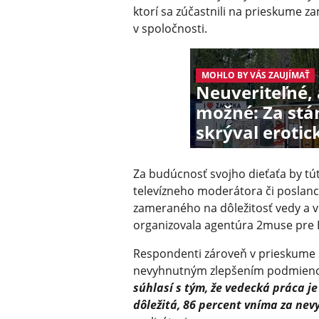
ktorí sa zúčastnili na prieskume z
v spoločnosti.
MOHLO BY VÁS ZAUJÍMAŤ
Neuveriteľné, 
možné: Za st
skrýval erotic
Za budúcnosť svojho dieťaťa by tú
televízneho moderátora či poslanc
zameraného na dôležitosť vedy a ve
organizovala agentúra 2muse pre 
Respondenti zároveň v prieskume s
nevyhnutným zlepšením podmieno
súhlasí s tým, že vedecká práca j
dôležitá, 86 percent vníma za nev