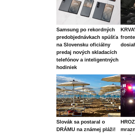
Samsung po rekordných
KRVAV
predobjednávkach spúšťa
fronte
na Slovensku oficiálny
dosia
predaj nových skladacích
telefónov a inteligentných
hodiniek
Slovák sa postaral o
HROZN
DRÁMU na známej pláži!
mrazn