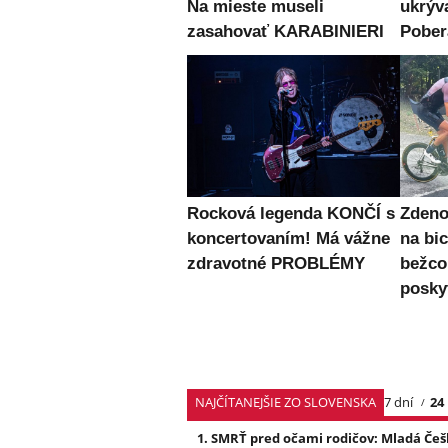
Na mieste museli
ukrýv
zasahovať KARABINIERI
Pober
Rocková legenda KONČÍ s
Zden
koncertovaním! Má vážne
na bic
zdravotné PROBLÉMY
bežc
posky
NAJČÍTANEJŠIE ZO SLOVENSKA
7 dní
24
SMRŤ pred očami rodičov: Mladá Češ