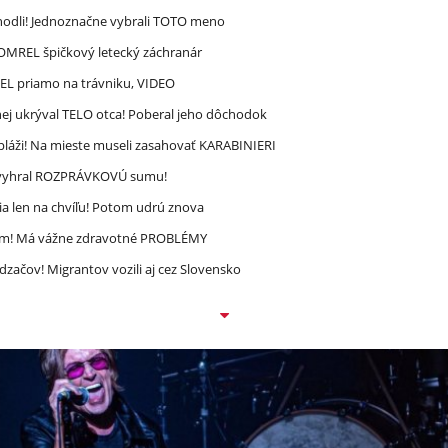
zhodli! Jednoznačne vybrali TOTO meno
 ZOMREL špičkový letecký záchranár
REL priamo na trávniku, VIDEO
ej ukrýval TELO otca! Poberal jeho dôchodok
pláži! Na mieste museli zasahovať KARABINIERI
ec vyhral ROZPRÁVKOVÚ sumu!
a len na chvíľu! Potom udrú znova
ím! Má vážne zdravotné PROBLÉMY
dzačov! Migrantov vozili aj cez Slovensko