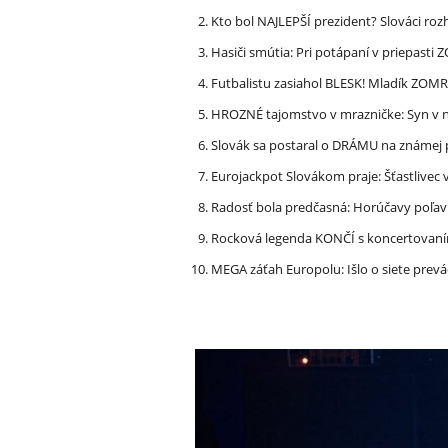
Kto bol NAJLEPŠÍ prezident? Slováci ro
Hasiči smútia: Pri potápaní v priepasti
Futbalistu zasiahol BLESK! Mladík ZOM
HROZNÉ tajomstvo v mrazničke: Syn v n
Slovák sa postaral o DRÁMU na známej 
Eurojackpot Slovákom praje: Šťastliv
Radosť bola predčasná: Horúčavy poľavi
Rocková legenda KONČÍ s koncertovan
MEGA záťah Europolu: Išlo o siete prevá