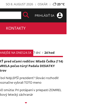
SO 8. AUGUST 2026
OSKÁR
23 °C
PRIHLÁSIŤ SA
KONTAKTY
7 dní
24 hod
TANEJŠIE NA DNES24.SK
Ť pred očami rodičov: Mladá Češka (†14)
RELA počas túry! Padala DESIATKY
trov
 bol NAJLEPŠÍ prezident? Slováci rozhodli!
noznačne vybrali TOTO meno
iči smútia: Pri potápaní v priepasti ZOMREL
čkový letecký záchranár