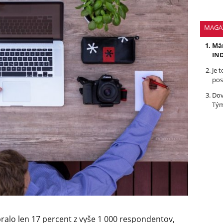
MAGA
Mám
IND
Je 
pos
Dov
Tým
ralo len 17 percent z vyše 1 000 respondentov,