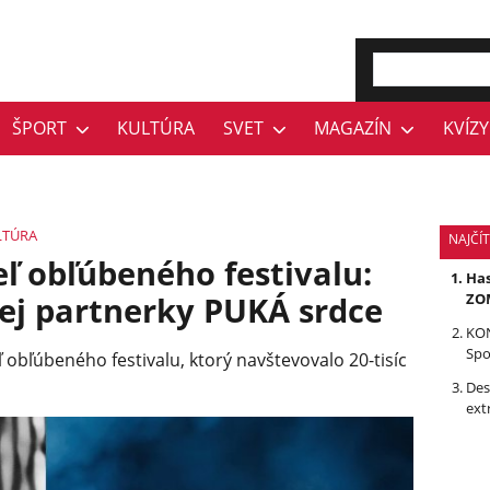
ŠPORT
KULTÚRA
SVET
MAGAZÍN
KVÍZY
LTÚRA
NAJČÍ
ľ obľúbeného festivalu:
Has
lej partnerky PUKÁ srdce
ZOM
KON
Spo
 obľúbeného festivalu, ktorý navštevovalo 20-tisíc
Des
ext