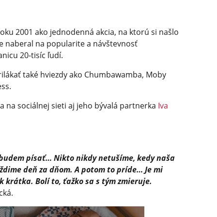
roku 2001 ako jednodenná akcia, na ktorú si našlo
e naberal na popularite a návštevnosť
icu 20-tisíc ľudí.
prilákať také hviezdy ako Chumbawamba, Moby
ess.
 na sociálnej sieti aj jeho bývalá partnerka
Iva
y budem písať… Nikto nikdy netušíme, kedy naša
áždime deň za dňom. A potom to príde… Je mi
k krátka. Bolí to, ťažko sa s tým zmieruje.
cká.