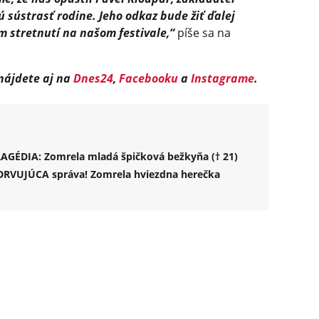
sústrasť rodine. Jeho odkaz bude žiť ďalej
 stretnutí na našom festivale,“
píše sa na
 nájdete aj na
Dnes24
,
Facebooku
a
Instagrame
.
TRAGÉDIA: Zomrela mladá špičková bežkyňa († 21)
ZDRVUJÚCA správa! Zomrela hviezdna herečka