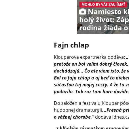
MOHLO BY VÁS ZAUJÍMAŤ
Namiesto kl
holý život: Zá
rodina žiada 
Fajn chlap
Klouparova expartnerka dodáva:
„
pretože on bol veľmi dobrý človek
dochádzajú… Čo ale viem isto, že
Bol to fajn chlap a aj keď to niek
súčasťou tej mojej cesty. A že tu 
podarilo. Tak raz tam hore dovid
Do založenia festivalu Kloupar pôs
hudobnej dramaturgii.
„Presná prí
o vážnej chorobe,“
dodáva idnes.cz
„S hlbokým zármutkom oznamujeme,