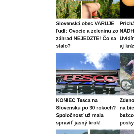
Slovenská obec VARUJE
Prich
ľudí: Ovocie a zeleninu zo
NÁDH
záhrad NEJEDZTE! Čo sa
Uvidí
stalo?
aj krá
KONIEC Tesca na
Zden
Slovensku po 30 rokoch?
na bic
Spoločnosť už mala
bežc
spraviť jasný krok!
posky