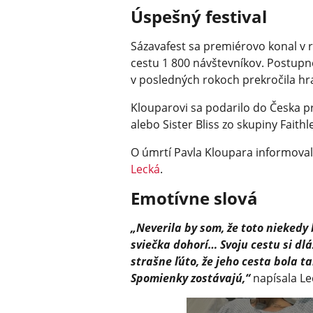
Úspešný festival
Sázavafest sa premiérovo konal v 
cestu 1 800 návštevníkov. Postupn
v posledných rokoch prekročila hran
Klouparovi sa podarilo do Česka 
alebo Sister Bliss zo skupiny Faithl
O úmrtí Pavla Kloupara informovala
Lecká
.
Emotívne slová
„Neverila by som, že toto nieked
sviečka dohorí… Svoju cestu si dl
strašne ľúto, že jeho cesta bola ta
Spomienky zostávajú,“
napísala Le