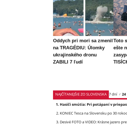
Oddych pri mori sa zmenil
Toto 
na TRAGÉDIU: Úlomky
ešte 
ukrajinského dronu
zasyp
ZABILI 7 ľudí
TISÍC
NAJČÍTANEJŠIE ZO SLOVENSKA
7 dní
24
Hasiči smútia: Pri potápaní v priep
KONIEC Tesca na Slovensku po 30 rokoch
Desivé FOTO a VIDEO: Krásne jazero p