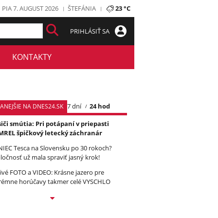
PIA 7. AUGUST 2026
ŠTEFÁNIA
23 °C
PRIHLÁSIŤ SA
KONTAKTY
7 dní
24 hod
TANEJŠIE NA DNES24.SK
iči smútia: Pri potápaní v priepasti
REL špičkový letecký záchranár
IEC Tesca na Slovensku po 30 rokoch?
ločnosť už mala spraviť jasný krok!
ivé FOTO a VIDEO: Krásne jazero pre
rémne horúčavy takmer celé VYSCHLO