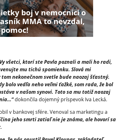
ietky boj v nemocnici o
pasník MMA to nevzdal,
o pomoc!
Vy všetci, ktorí ste Pavla poznali a mali ho radi,
, venujte mu tichú spomienku. Slová mi
 v tom nekonečnom svetle bude naozaj šťastný.
edy bolo vedľa neho veľmi ťažké, som rada, že bol
zostáva v našom synovi. Toto sa mu totiž naozaj
enia…“
dokončila dojemný príspevok Iva Lecká.
obil v bankovej sfére. Venoval sa marketingu a
čina jeho smrti zatiaľ nie je známa, ale hovorí sa
.
 že nás opustil Pavel Kloupar, zakladateľ