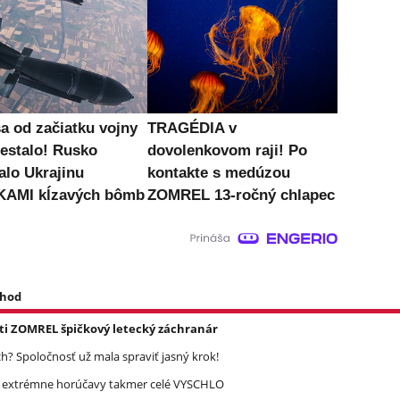
sa od začiatku vojny
TRAGÉDIA v
nestalo! Rusko
dovolenkovom raji! Po
alo Ukrajinu
kontakte s medúzou
KAMI kĺzavých bômb
ZOMREL 13-ročný chlapec
 hod
asti ZOMREL špičkový letecký záchranár
? Spoločnosť už mala spraviť jasný krok!
re extrémne horúčavy takmer celé VYSCHLO