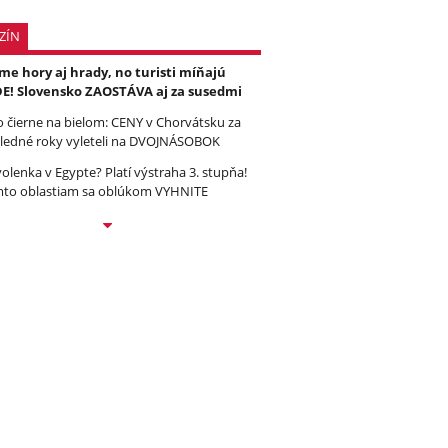
ZÍN
e hory aj hrady, no turisti míňajú
E! Slovensko ZAOSTÁVA aj za susedmi
to čierne na bielom: CENY v Chorvátsku za
ledné roky vyleteli na DVOJNÁSOBOK
olenka v Egypte? Platí výstraha 3. stupňa!
to oblastiam sa oblúkom VYHNITE