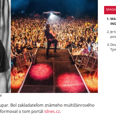
MAGA
Mám
IND
Je 
pos
Dov
Tým
l
oupar. Bol zakladateľom známeho multižánrového
nformoval o tom portál
idnes.cz
.