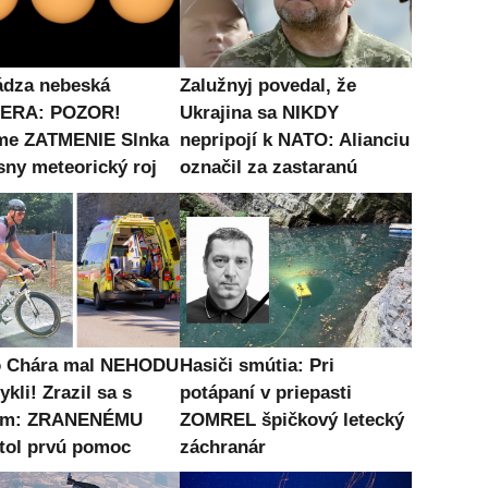
ádza nebeská
Zalužnyj povedal, že
ERA: POZOR!
Ukrajina sa NIKDY
me ZATMENIE Slnka
nepripojí k NATO: Alianciu
sny meteorický roj
označil za zastaranú
o Chára mal NEHODU
Hasiči smútia: Pri
ykli! Zrazil sa s
potápaní v priepasti
om: ZRANENÉMU
ZOMREL špičkový letecký
tol prvú pomoc
záchranár