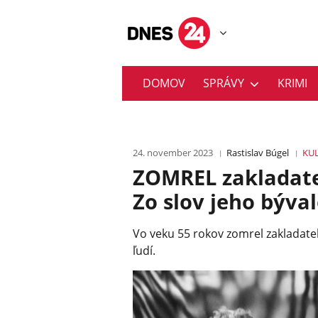
DOMOV
SPRÁVY
KRIMI
24. november 2023
Rastislav Búgel
KU
ZOMREL zakladate
Zo slov jeho býva
Vo veku 55 rokov zomrel zakladateľ
ľudí.