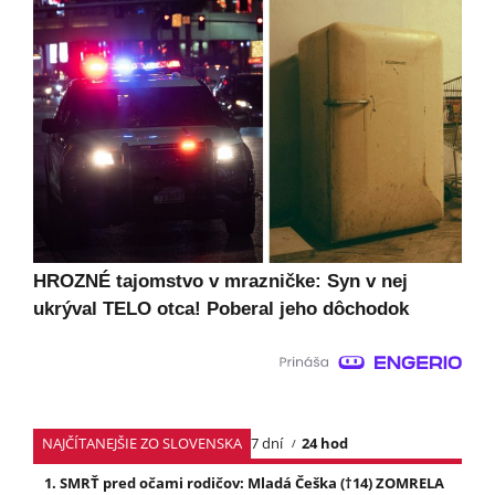
HROZNÉ tajomstvo v mrazničke: Syn v nej
ukrýval TELO otca! Poberal jeho dôchodok
NAJČÍTANEJŠIE ZO SLOVENSKA
7 dní
24 hod
SMRŤ pred očami rodičov: Mladá Češka (†14) ZOMRELA