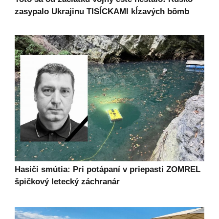
zasypalo Ukrajinu TISÍCKAMI kĺzavých bômb
Hasiči smútia: Pri potápaní v priepasti ZOMREL
špičkový letecký záchranár