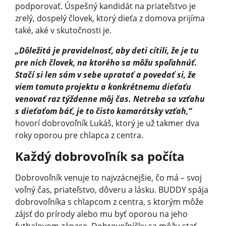
podporovať. Úspešný kandidát na priateľstvo je
zrelý, dospelý človek, ktorý dieťa z domova prijíma
také, aké v skutočnosti je.
„Dôležitá je pravidelnosť, aby deti cítili, že je tu
pre nich človek, na ktorého sa môžu spoľahnúť.
Stačí si len sám v sebe upratať a povedať si, že
viem tomuto projektu a konkrétnemu dieťaťu
venovať raz týždenne môj čas. Netreba sa vzťahu
s dieťaťom báť, je to čisto kamarátsky vzťah,“
hovorí dobrovoľník Lukáš, ktorý je už takmer dva
roky oporou pre chlapca z centra.
Každý dobrovoľník sa počíta
Dobrovoľník venuje to najvzácnejšie, čo má – svoj
voľný čas, priateľstvo, dôveru a lásku. BUDDY spája
dobrovoľníka s chlapcom z centra, s ktorým môže
zájsť do prírody alebo mu byť oporou na jeho
futbalovom zápase. Dobrovoľníčky sa môžu stať