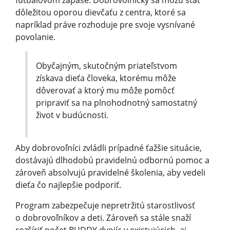
dôležitou oporou dievčaťu z centra, ktoré sa
napríklad práve rozhoduje pre svoje vysnívané
povolanie.
Obyčajným, skutočným priateľstvom
získava dieťa človeka, ktorému môže
dôverovať a ktorý mu môže pomôcť
pripraviť sa na plnohodnotný samostatný
život v budúcnosti.
Aby dobrovoľníci zvládli prípadné ťažšie situácie,
dostávajú dlhodobú pravidelnú odbornú pomoc a
zároveň absolvujú pravidelné školenia, aby vedeli
dieťa čo najlepšie podporiť.
Program zabezpečuje nepretržitú starostlivosť
o dobrovoľníkov a deti. Zároveň sa stále snaží
rozšíriť počet BUDDY dvojíc v existujúcich, aj