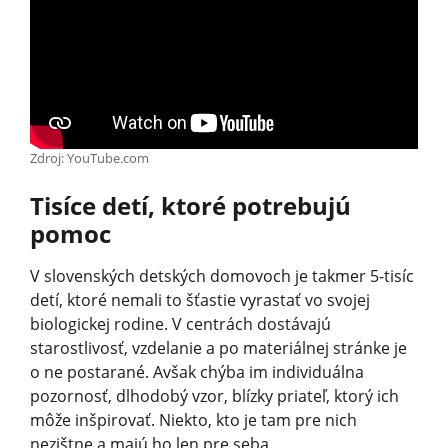
Zdroj: YouTube.com
Tisíce detí, ktoré potrebujú
pomoc
V slovenských detských domovoch je takmer 5-tisíc
detí, ktoré nemali to šťastie vyrastať vo svojej
biologickej rodine. V centrách dostávajú
starostlivosť, vzdelanie a po materiálnej stránke je
o ne postarané. Avšak chýba im individuálna
pozornosť, dlhodobý vzor, blízky priateľ, ktorý ich
môže inšpirovať. Niekto, kto je tam pre nich
nezištne a majú ho len pre seba.