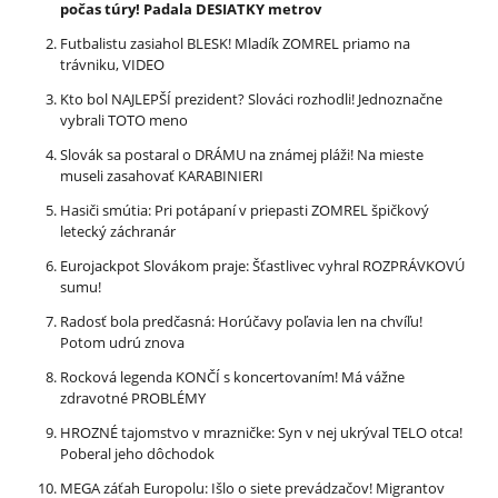
počas túry! Padala DESIATKY metrov
Futbalistu zasiahol BLESK! Mladík ZOMREL priamo na
trávniku, VIDEO
Kto bol NAJLEPŠÍ prezident? Slováci rozhodli! Jednoznačne
vybrali TOTO meno
Slovák sa postaral o DRÁMU na známej pláži! Na mieste
museli zasahovať KARABINIERI
Hasiči smútia: Pri potápaní v priepasti ZOMREL špičkový
letecký záchranár
Eurojackpot Slovákom praje: Šťastlivec vyhral ROZPRÁVKOVÚ
sumu!
Radosť bola predčasná: Horúčavy poľavia len na chvíľu!
Potom udrú znova
Rocková legenda KONČÍ s koncertovaním! Má vážne
zdravotné PROBLÉMY
HROZNÉ tajomstvo v mrazničke: Syn v nej ukrýval TELO otca!
Poberal jeho dôchodok
MEGA záťah Europolu: Išlo o siete prevádzačov! Migrantov