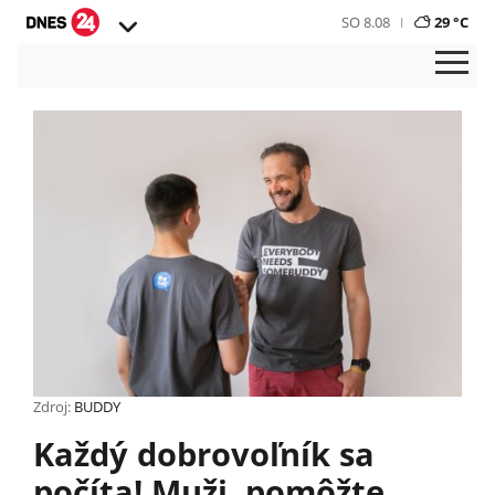
SO 8.08
29 °C
Zdroj:
BUDDY
Každý dobrovoľník sa
počíta! Muži, pomôžte