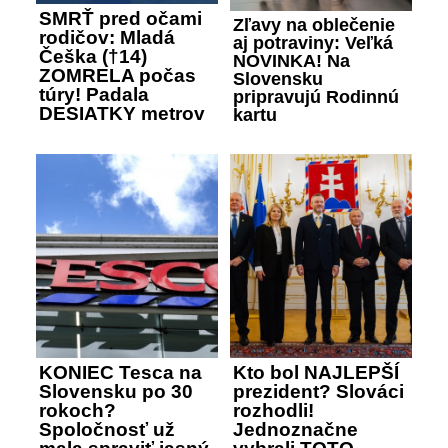
SMRŤ pred očami
Zľavy na oblečenie
rodičov: Mladá
aj potraviny: Veľká
Češka (†14)
NOVINKA! Na
ZOMRELA počas
Slovensku
túry! Padala
pripravujú Rodinnú
DESIATKY metrov
kartu
KONIEC Tesca na
Kto bol NAJLEPŠÍ
Slovensku po 30
prezident? Slováci
rokoch?
rozhodli!
Spoločnosť už
Jednoznačne