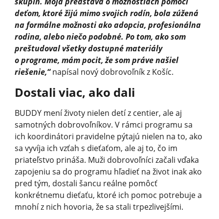
skupín. Moja predstava o možnostiach pomoci
deťom, ktoré žijú mimo svojich rodín, bola zúžená
na formálne možnosti ako adopcia, profesionálna
rodina, alebo niečo podobné. Po tom, ako som
preštudoval všetky dostupné materiály
o programe, mám pocit, že som práve našiel
riešenie,“
napísal nový dobrovoľník z Košíc.
Dostali viac, ako dali
BUDDY mení životy nielen detí z centier, ale aj
samotných dobrovoľníkov. V rámci programu sa
ich koordinátori pravidelne pýtajú nielen na to, ako
sa vyvíja ich vzťah s dieťaťom, ale aj to, čo im
priateľstvo prináša. Muži dobrovoľníci začali vďaka
zapojeniu sa do programu hľadieť na život inak ako
pred tým, dostali šancu reálne pomôcť
konkrétnemu dieťaťu, ktoré ich pomoc potrebuje a
mnohí z nich hovoria, že sa stali trpezlivejšími.