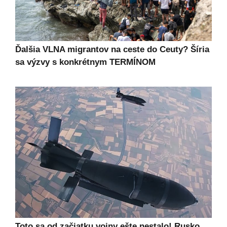
Ďalšia VLNA migrantov na ceste do Ceuty? Šíria
sa výzvy s konkrétnym TERMÍNOM
Toto sa od začiatku vojny ešte nestalo! Rusko