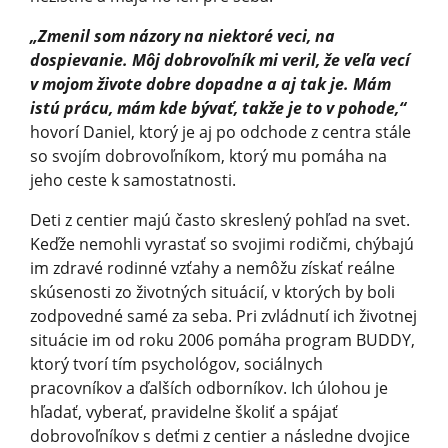
„Zmenil som názory na niektoré veci, na
dospievanie. Môj dobrovoľník mi veril, že veľa vecí
v mojom živote dobre dopadne a aj tak je. Mám
istú prácu, mám kde bývať, takže je to v pohode,“
hovorí Daniel, ktorý je aj po odchode z centra stále
so svojím dobrovoľníkom, ktorý mu pomáha na
jeho ceste k samostatnosti.
Deti z centier majú často skreslený pohľad na svet.
Keďže nemohli vyrastať so svojimi rodičmi, chýbajú
im zdravé rodinné vzťahy a nemôžu získať reálne
skúsenosti zo životných situácií, v ktorých by boli
zodpovedné samé za seba. Pri zvládnutí ich životnej
situácie im od roku 2006 pomáha program BUDDY,
ktorý tvorí tím psychológov, sociálnych
pracovníkov a ďalších odborníkov. Ich úlohou je
hľadať, vyberať, pravidelne školiť a spájať
dobrovoľníkov s deťmi z centier a následne dvojice