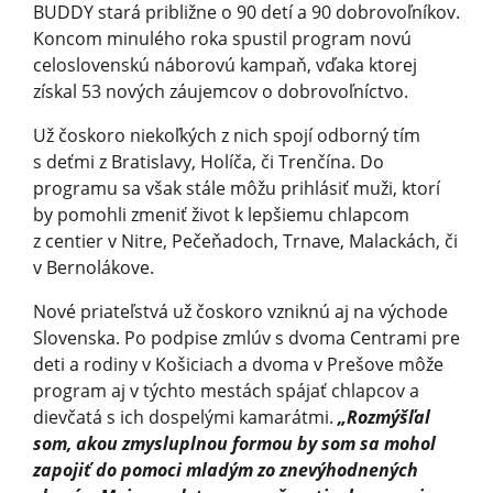
BUDDY stará približne o 90 detí a 90 dobrovoľníkov.
Koncom minulého roka spustil program novú
celoslovenskú náborovú kampaň, vďaka ktorej
získal 53 nových záujemcov o dobrovoľníctvo.
Už čoskoro niekoľkých z nich spojí odborný tím
s deťmi z Bratislavy, Holíča, či Trenčína. Do
programu sa však stále môžu prihlásiť muži, ktorí
by pomohli zmeniť život k lepšiemu chlapcom
z centier v Nitre, Pečeňadoch, Trnave, Malackách, či
v Bernolákove.
Nové priateľstvá už čoskoro vzniknú aj na východe
Slovenska. Po podpise zmlúv s dvoma Centrami pre
deti a rodiny v Košiciach a dvoma v Prešove môže
program aj v týchto mestách spájať chlapcov a
dievčatá s ich dospelými kamarátmi.
„Rozmýšľal
som, akou zmysluplnou formou by som sa mohol
zapojiť do pomoci mladým zo znevýhodnených