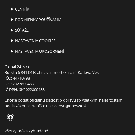
CENNÍK
PODMIENKY POUŽÍVANIA
SÚŤAŽE
NASTAVENIA COOKIES
NASTAVENIA UPOZORNENÍ
Global 24, s.r.o.
Borská 6 841 04 Bratislava - mestská časť Karlova Ves
IČO: 44710798
DIČ: 2022800483
IČ DPH: SK2022800483
Chcete podať oficiálnu žiadosť o opravu so všetkými náležitosťami
podľa zákona? Napíšte na
ziadosti@dnes24.sk
Všetky práva vyhradené.