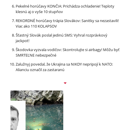
Pekelné horúčavy KONČIA: Prichádza ochladenie! Teploty
klesnú aj o vyše 10 stupňov
REKORDNÉ horúčavy trápia Slovákov: Sanitky sa nezastavili!
Viac ako 110 KOLAPSOV
Šťastný Slovák poslal jedinú SMS: Vyhral rozprávkový
jackpot!
Škodovka vyzvala vodičov: Skontrolujte si airbagy! Môžu byť
SMRTEĽNE nebezpečné
Zalužnyj povedal, že Ukrajina sa NIKDY nepripojí k NATO:
Alianciu označil za zastaranú