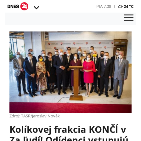
PIA 7.08
24 °C
Zdroj: TASR/Jaroslav Novák
Kolíkovej frakcia KONČÍ v
Za ľudí! Odídenci vstupujú