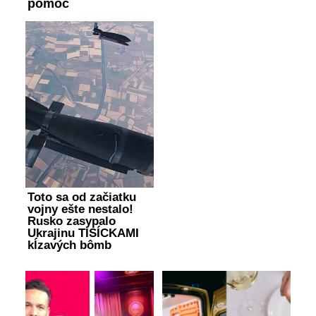
pomoc
Toto sa od začiatku
vojny ešte nestalo!
Rusko zasypalo
Ukrajinu TISÍCKAMI
kĺzavých bômb