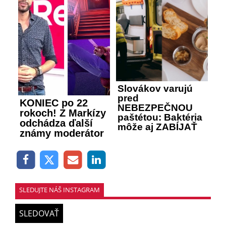
Slovákov varujú
pred
KONIEC po 22
NEBEZPEČNOU
rokoch! Z Markízy
paštétou: Baktéria
odchádza ďalší
môže aj ZABÍJAŤ
známy moderátor
SLEDUJTE NÁŠ INSTAGRAM
SLEDOVAŤ