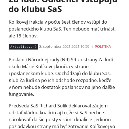
do klubu SaS
Kolíkovej frakcia v počte šesť členov vstúpi do
poslaneckého klubu SaS. Ten nebude mať trinásť,
ale 19 členov.
8. september 2021 2021 10:59
POLITIKA
Aktualizované
Poslanci Národnej rady (NR) SR zo strany Za ľudí
okolo Márie Kolíkovej končia v strane
i poslaneckom klube. Odchádzajú do klubu Sas.
Klub Za ľudí sa po ich odchode rozpadne, keďže
v ňom nebude dostatok poslancov na jeho ďalšie
fungovanie.
Predseda SaS Richard Sulík deklaroval záujem
udržať vládnu koalíciu aj to, že si SaS nechce
nárokovať ďalšie posty v rámci koalície. Jedinou
požiadavkou strany má byť zotrvanie Kolíkovej vo