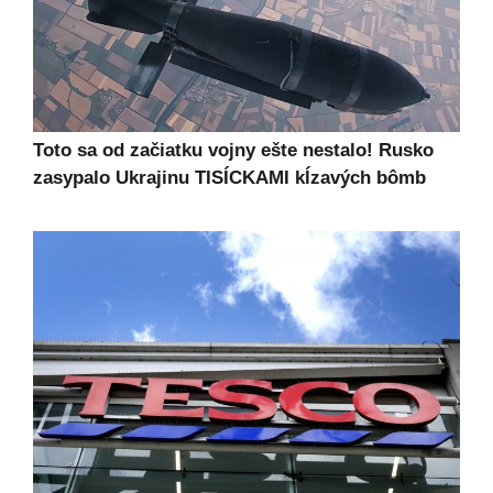
Toto sa od začiatku vojny ešte nestalo! Rusko
zasypalo Ukrajinu TISÍCKAMI kĺzavých bômb