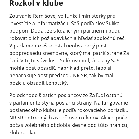
Rozkol v klube
Zotrvanie Remišovej vo funkcii ministerky pre
investície a informatizáciu SaS podľa slov Sulíka
podporí. Dodal, že s koaličnými partnermi budú
rokovať o ich požiadavkách a hľadať spoločnú reč.
V parlamente ešte ostal neobsadený post
podpredsedu snemovne, ktorý mal patriť strane Za
ľudí. V tejto súvislosti Sulík uviedol, že ak by SaS
mohla post obsadiť, napríklad preto, lebo si
nenárokuje post predsedu NR SR, tak by mal
pozíciu obsadiť Lehotský.
Po odchode šiestich poslancov zo Za ľudí ostanú
v parlamente štyria poslanci strany. Na fungovanie
poslaneckého klubu je podľa rokovacieho poriadku
NR SR potrebných aspoň osem členov. Ak ich počet
počas volebného obdobia klesne pod túto hranicu,
klub zaniká.