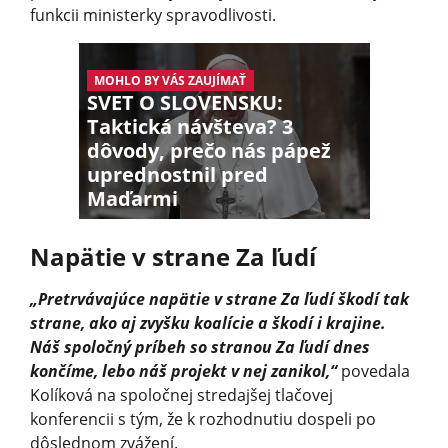
funkcii ministerky spravodlivosti.
MOHLO BY VÁS ZAUJÍMAŤ
SVET O SLOVENSKU:
Taktická návšteva? 3
dôvody, prečo nás pápež
uprednostnil pred
Maďarmi
Napätie v strane Za ľudí
„Pretrvávajúce napätie v strane Za ľudí škodí tak
strane, ako aj zvyšku koalície a škodí i krajine.
Náš spoločný príbeh so stranou Za ľudí dnes
končíme, lebo náš projekt v nej zanikol,“
povedala
Kolíková na spoločnej stredajšej tlačovej
konferencii s tým, že k rozhodnutiu dospeli po
dôslednom zvážení.