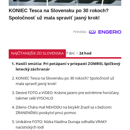
KONIEC Tesca na Slovensku po 30 rokoch?
Spoločnosť už mala spraviť jasný krok!
NAJČÍTANEJŠIE ZO SLOVENSKA
7 dní
24 hod
Hasiči smútia: Pri potápaní v priepasti ZOMREL špičkový
letecký záchranár
KONIEC Tesca na Slovensku po 30 rokoch? Spoločnosť už
mala spraviť jasný krok!
Desivé FOTO a VIDEO: Krásne jazero pre extrémne horúčavy
takmer celé VYSCHLO
Zdeno Chára mal NEHODU na bicykli! Zrazil sa s bežcom:
ZRANENÉMU poskytol prvú pomoc
Unikátne FOTO: Nízka hladina Dunaja odhalila VRAKY
nacistických lodí