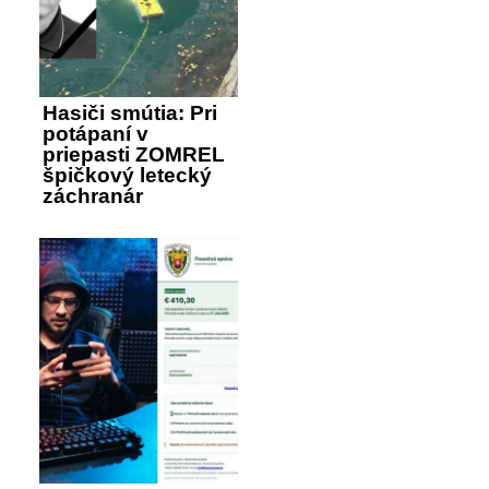
Hasiči smútia: Pri
potápaní v
priepasti ZOMREL
špičkový letecký
záchranár