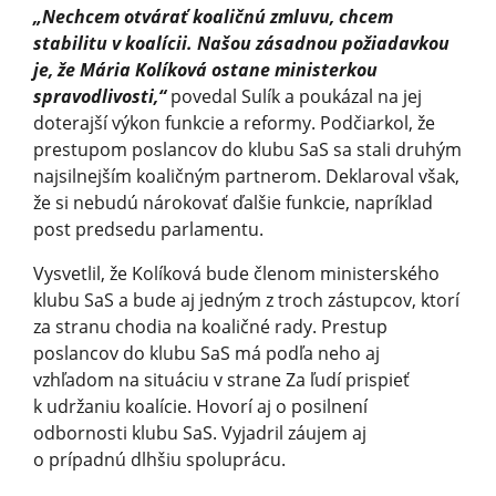
„Nechcem otvárať koaličnú zmluvu, chcem
stabilitu v koalícii. Našou zásadnou požiadavkou
je, že Mária Kolíková ostane ministerkou
spravodlivosti,“
povedal Sulík a poukázal na jej
doterajší výkon funkcie a reformy. Podčiarkol, že
prestupom poslancov do klubu SaS sa stali druhým
najsilnejším koaličným partnerom. Deklaroval však,
že si nebudú nárokovať ďalšie funkcie, napríklad
post predsedu parlamentu.
Vysvetlil, že Kolíková bude členom ministerského
klubu SaS a bude aj jedným z troch zástupcov, ktorí
za stranu chodia na koaličné rady. Prestup
poslancov do klubu SaS má podľa neho aj
vzhľadom na situáciu v strane Za ľudí prispieť
k udržaniu koalície. Hovorí aj o posilnení
odbornosti klubu SaS. Vyjadril záujem aj
o prípadnú dlhšiu spoluprácu.