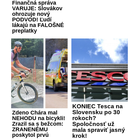
Finančná správa
VARUJE: Slovákov
ohrozuje nový
PODVOD! Ľudí
lákajú na FALOŠNÉ
preplatky
KONIEC Tesca na
Slovensku po 30
Zdeno Chára mal
rokoch?
NEHODU na bicykli!
Zrazil sa s bežcom:
Spoločnosť už
ZRANENÉMU
mala spraviť jasný
poskytol prvú
krok!